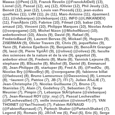
Mawas (@Pem)
(13),
Franck Revelin (@FranckAtDell)
(13),
Lionel
(12),
Pascal
(12),
anj
(12),
/Olivier
(12),
Phil Jeudy
(12),
Benoit
(12),
jean
(12),
Louis van Proosdij
(11),
jean-eudes
queffelec
(11),
LVM
(11),
jlc
(11),
Marc-Antoine
(11),
dparmen1
(11),
(@slebarque) (@slebarque)
(11),
INFO (@LINKANDEV)
(11),
FranÃ§ois
(10),
Fabrice
(10),
Filmail
(10),
babar
(10),
arnaud
(10),
Vincent
(10),
Philippe Marques
(10),
Nicolas Andre
(@corpogame)
(10),
Michel Nizon (@MichelNizon)
(10),
arderborelnot
(10),
Alexis
(9),
David
(9),
Rafael
(9),
FredericBaud
(9),
Laurent Bervas
(9),
Mickael
(9),
Hugues
(9),
ZISERMAN
(9),
Olivier Travers
(9),
Chris
(9),
jequeffelec
(9),
Yann
(9),
Fabrice Epelboin
(9),
Benjamin
(9),
BenoÃ®t Granger
(9),
laozi
(9),
Pierre YgriÃ©
(9),
(@olivez) (@olivez)
(9),
faculte
des sciences de la nature et de la vie
(9),
gepettot
(9),
arderbor elnot
(9),
Frederic
(8),
Marie
(8),
Yannick Lejeune
(8),
stephane
(8),
BScache
(8),
Michel
(8),
Daniel
(8),
Emmanuel
(8),
Jean-Philippe
(8),
startuper
(8),
Fred A.
(8),
@FredOu_
(8),
Nicolas Bry (@NicoBry)
(8),
@corpogame
(8),
fabienne billat
(@fadouce)
(8),
Bruno Lamouroux (@Dassoniou)
(8),
Lereune
(8),
~laurent
(7),
Patrice
(7),
JB
(7),
ITI
(7),
Julien Ã‰LIE
(7),
Jean-Christophe
(7),
Nicolas Guillaume
(7),
Bruno
(7),
Stanislas
(7),
Alain
(7),
Godefroy
(7),
Sebastien
(7),
Serge
Meunier
(7),
Pimpin
(7),
Lebarque StÃ©phane (@slebarque)
(7),
Jean-Renaud ROY (@jr_roy)
(7),
Pascal Lechevallier
(@PLechevallier)
(7),
veille innovation (@vinno47)
(7),
YAN
THOINET (@YanThoinet)
(7),
Fabien RAYNAUD
(@FabienRaynaud)
(7),
Partech Shaker (@PartechShaker)
(7),
Legend
(6),
Romain
(6),
JÃ©rÃ´me
(6),
Paul
(6),
Eric
(6),
Serge