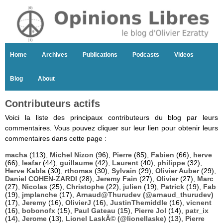
Home
Archives
Publications
Podcasts
Videos
Blog
About
Contributeurs actifs
Voici la liste des principaux contributeurs du blog par leurs
commentaires. Vous pouvez cliquer sur leur lien pour obtenir leurs
commentaires dans cette page :
macha
(113),
Michel Nizon
(96),
Pierre
(85),
Fabien
(66),
herve
(66),
leafar
(44),
guillaume
(42),
Laurent
(40),
philippe
(32),
Herve Kabla
(30),
rthomas
(30),
Sylvain
(29),
Olivier Auber
(29),
Daniel COHEN-ZARDI
(28),
Jeremy Fain
(27),
Olivier
(27),
Marc
(27),
Nicolas
(25),
Christophe
(22),
julien
(19),
Patrick
(19),
Fab
(19),
jmplanche
(17),
Arnaud@Thurudev (@arnaud_thurudev)
(17),
Jeremy
(16),
OlivierJ
(16),
JustinThemiddle
(16),
vicnent
(16),
bobonofx
(15),
Paul Gateau
(15),
Pierre Jol
(14),
patr_ix
(14),
Jerome
(13),
Lionel LaskÃ© (@lionellaske)
(13),
Pierre