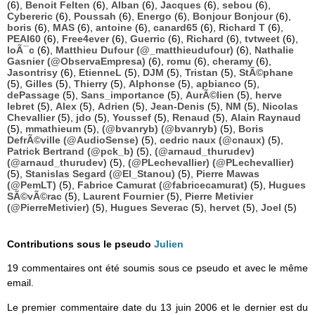
(6),
Benoit Felten
(6),
Alban
(6),
Jacques
(6),
sebou
(6),
Cybereric
(6),
Poussah
(6),
Energo
(6),
Bonjour Bonjour
(6),
boris
(6),
MAS
(6),
antoine
(6),
canard65
(6),
Richard T
(6),
PEAI60
(6),
Free4ever
(6),
Guerric
(6),
Richard
(6),
tvtweet
(6),
loÃ¯c
(6),
Matthieu Dufour (@_matthieudufour)
(6),
Nathalie
Gasnier (@ObservaEmpresa)
(6),
romu
(6),
cheramy
(6),
Jasontrisy
(6),
EtienneL
(5),
DJM
(5),
Tristan
(5),
StÃ©phane
(5),
Gilles
(5),
Thierry
(5),
Alphonse
(5),
apbianco
(5),
dePassage
(5),
Sans_importance
(5),
AurÃ©lien
(5),
herve
lebret
(5),
Alex
(5),
Adrien
(5),
Jean-Denis
(5),
NM
(5),
Nicolas
Chevallier
(5),
jdo
(5),
Youssef
(5),
Renaud
(5),
Alain Raynaud
(5),
mmathieum
(5),
(@bvanryb) (@bvanryb)
(5),
Boris
DefrÃ©ville (@AudioSense)
(5),
cedric naux (@cnaux)
(5),
Patrick Bertrand (@pck_b)
(5),
(@arnaud_thurudev)
(@arnaud_thurudev)
(5),
(@PLechevallier) (@PLechevallier)
(5),
Stanislas Segard (@El_Stanou)
(5),
Pierre Mawas
(@PemLT)
(5),
Fabrice Camurat (@fabricecamurat)
(5),
Hugues
SÃ©vÃ©rac
(5),
Laurent Fournier
(5),
Pierre Metivier
(@PierreMetivier)
(5),
Hugues Severac
(5),
hervet
(5),
Joel
(5)
Contributions sous le pseudo
Julien
19 commentaires ont été soumis sous ce pseudo et avec le même
email.
Le premier commentaire date du 13 juin 2006 et le dernier est du