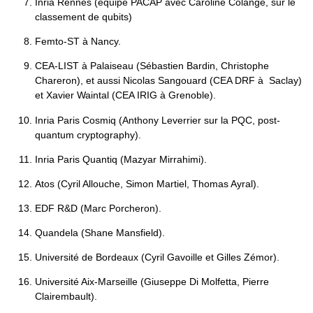
Inria Rennes (équipe PACAP avec Caroline Colange, sur le
classement de qubits)
Femto-ST à Nancy.
CEA-LIST à Palaiseau (Sébastien Bardin, Christophe
Chareron), et aussi Nicolas Sangouard (CEA DRF à Saclay)
et Xavier Waintal (CEA IRIG à Grenoble).
Inria Paris Cosmiq (Anthony Leverrier sur la PQC, post-
quantum cryptography).
Inria Paris Quantiq (Mazyar Mirrahimi).
Atos (Cyril Allouche, Simon Martiel, Thomas Ayral).
EDF R&D (Marc Porcheron).
Quandela (Shane Mansfield).
Université de Bordeaux (Cyril Gavoille et Gilles Zémor).
Université Aix-Marseille (Giuseppe Di Molfetta, Pierre
Clairembault).