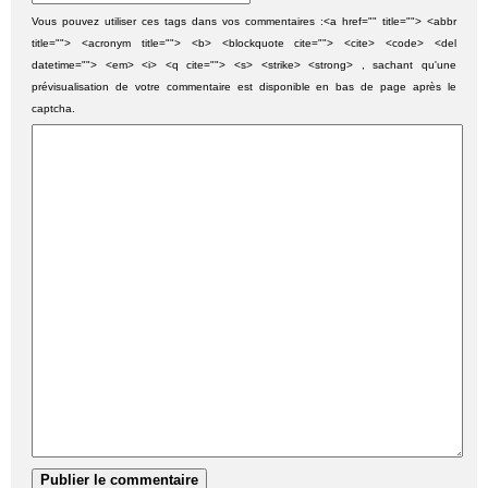
Vous pouvez utiliser ces tags dans vos commentaires :<a href="" title=""> <abbr
title=""> <acronym title=""> <b> <blockquote cite=""> <cite> <code> <del
datetime=""> <em> <i> <q cite=""> <s> <strike> <strong> , sachant qu'une
prévisualisation de votre commentaire est disponible en bas de page après le
captcha.