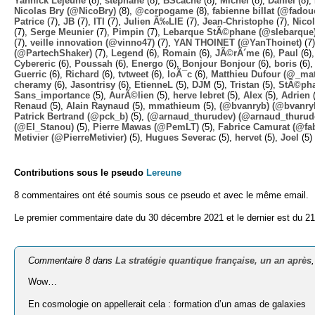
Yannick Lejeune
(8),
stephane
(8),
BScache
(8),
Michel
(8),
Daniel
(8),
Nicolas Bry (@NicoBry)
(8),
@corpogame
(8),
fabienne billat (@fadou
Patrice
(7),
JB
(7),
ITI
(7),
Julien Ã‰LIE
(7),
Jean-Christophe
(7),
Nico
(7),
Serge Meunier
(7),
Pimpin
(7),
Lebarque StÃ©phane (@slebarque
(7),
veille innovation (@vinno47)
(7),
YAN THOINET (@YanThoinet)
(7
(@PartechShaker)
(7),
Legend
(6),
Romain
(6),
JÃ©rÃ´me
(6),
Paul
(6)
Cybereric
(6),
Poussah
(6),
Energo
(6),
Bonjour Bonjour
(6),
boris
(6)
Guerric
(6),
Richard
(6),
tvtweet
(6),
loÃ¯c
(6),
Matthieu Dufour (@_mat
cheramy
(6),
Jasontrisy
(6),
EtienneL
(5),
DJM
(5),
Tristan
(5),
StÃ©ph
Sans_importance
(5),
AurÃ©lien
(5),
herve lebret
(5),
Alex
(5),
Adrien
(
Renaud
(5),
Alain Raynaud
(5),
mmathieum
(5),
(@bvanryb) (@bvanry
Patrick Bertrand (@pck_b)
(5),
(@arnaud_thurudev) (@arnaud_thurud
(@El_Stanou)
(5),
Pierre Mawas (@PemLT)
(5),
Fabrice Camurat (@fa
Metivier (@PierreMetivier)
(5),
Hugues Severac
(5),
hervet
(5),
Joel
(5)
Contributions sous le pseudo
Lereune
8 commentaires ont été soumis sous ce pseudo et avec le même email.
Le premier commentaire date du 30 décembre 2021 et le dernier est du 21
Commentaire 8 dans
La stratégie quantique française, un an après
Wow…
En cosmologie on appellerait cela : formation d’un amas de galaxies