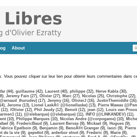
log
About
es. Vous pouvez cliquer sur leur lien pour obtenir leurs commentaires dans ce
far
(44),
guillaume
(42),
Laurent
(40),
philippe
(32),
Herve Kabla
(30),
8),
Jeremy Fain
(27),
Olivier
(27),
Marc
(27),
Nicolas
(25),
Christophe
(22),
@arnaud_thurudev)
(17),
Jeremy
(16),
OlivierJ
(16),
JustinThemiddle
(16)
14),
Jerome
(13),
Lionel LaskÃ© (@lionellaske)
(13),
Pierre Mawas (@Pe
(12),
/Olivier
(12),
Phil Jeudy
(12),
Benoit
(12),
jean
(12),
Louis van Proos
armen1
(11),
(@slebarque) (@slebarque)
(11),
INFO (@LINKANDEV)
(11),
ent
(10),
Philippe Marques
(10),
Nicolas Andre (@corpogame)
(10),
Miche
afael
(9),
FredericBaud
(9),
Laurent Bervas
(9),
Mickael
(9),
Hugues
(9),
Fabrice Epelboin
(9),
Benjamin
(9),
BenoÃ®t Granger
(9),
laozi
(9),
Pierre
t de la vie
(9),
gepettot
(9),
arderbor elnot
(9),
Frederic
(8),
Marie
(8),