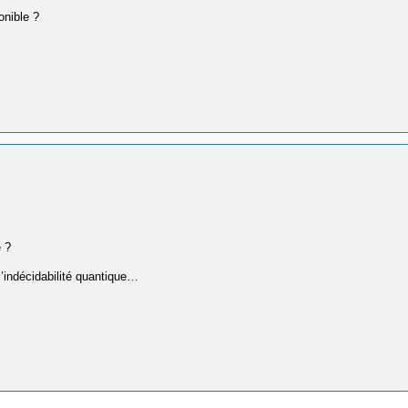
onible ?
e ?
l’indécidabilité quantique…