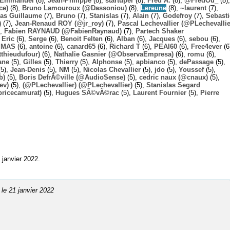
Emmanuel
(8),
Jean-Philippe
(8),
startuper
(8),
Fred A.
(8),
@FredOu_
(8),
ce)
(8),
Bruno Lamouroux (@Dassoniou)
(8),
Lereune
(8),
~laurent
(7),
las Guillaume
(7),
Bruno
(7),
Stanislas
(7),
Alain
(7),
Godefroy
(7),
Sebast
)
(7),
Jean-Renaud ROY (@jr_roy)
(7),
Pascal Lechevallier (@PLechevallie
),
Fabien RAYNAUD (@FabienRaynaud)
(7),
Partech Shaker
,
Eric
(6),
Serge
(6),
Benoit Felten
(6),
Alban
(6),
Jacques
(6),
sebou
(6),
,
MAS
(6),
antoine
(6),
canard65
(6),
Richard T
(6),
PEAI60
(6),
Free4ever
(6
thieudufour)
(6),
Nathalie Gasnier (@ObservaEmpresa)
(6),
romu
(6),
ane
(5),
Gilles
(5),
Thierry
(5),
Alphonse
(5),
apbianco
(5),
dePassage
(5),
5),
Jean-Denis
(5),
NM
(5),
Nicolas Chevallier
(5),
jdo
(5),
Youssef
(5),
b)
(5),
Boris DefrÃ©ville (@AudioSense)
(5),
cedric naux (@cnaux)
(5),
ev)
(5),
(@PLechevallier) (@PLechevallier)
(5),
Stanislas Segard
bricecamurat)
(5),
Hugues SÃ©vÃ©rac
(5),
Laurent Fournier
(5),
Pierre
 janvier 2022.
, le 21 janvier 2022