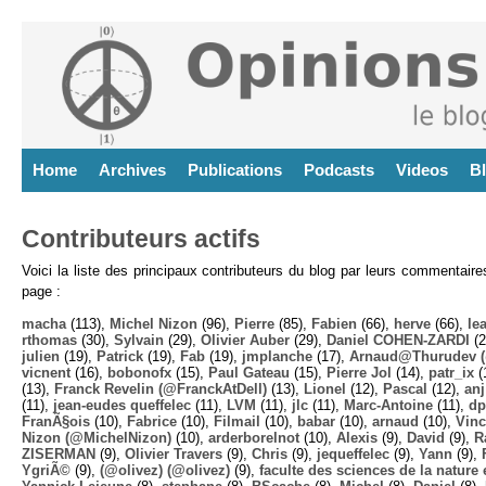
Home
Archives
Publications
Podcasts
Videos
B
Contributeurs actifs
Voici la liste des principaux contributeurs du blog par leurs commentair
page :
macha
(113),
Michel Nizon
(96),
Pierre
(85),
Fabien
(66),
herve
(66),
lea
rthomas
(30),
Sylvain
(29),
Olivier Auber
(29),
Daniel COHEN-ZARDI
(2
julien
(19),
Patrick
(19),
Fab
(19),
jmplanche
(17),
Arnaud@Thurudev (
vicnent
(16),
bobonofx
(15),
Paul Gateau
(15),
Pierre Jol
(14),
patr_ix
(
(13),
Franck Revelin (@FranckAtDell)
(13),
Lionel
(12),
Pascal
(12),
anj
(11),
jean-eudes queffelec
(11),
LVM
(11),
jlc
(11),
Marc-Antoine
(11),
dp
FranÃ§ois
(10),
Fabrice
(10),
Filmail
(10),
babar
(10),
arnaud
(10),
Vinc
Nizon (@MichelNizon)
(10),
arderborelnot
(10),
Alexis
(9),
David
(9),
R
ZISERMAN
(9),
Olivier Travers
(9),
Chris
(9),
jequeffelec
(9),
Yann
(9),
YgriÃ©
(9),
(@olivez) (@olivez)
(9),
faculte des sciences de la nature e