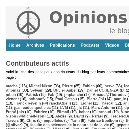
Home
Archives
Publications
Podcasts
Videos
B
Contributeurs actifs
Voici la liste des principaux contributeurs du blog par leurs commentair
page :
macha
(113),
Michel Nizon
(96),
Pierre
(85),
Fabien
(66),
herve
(66),
lea
rthomas
(30),
Sylvain
(29),
Olivier Auber
(29),
Daniel COHEN-ZARDI
(2
julien
(19),
Patrick
(19),
Fab
(19),
jmplanche
(17),
Arnaud@Thurudev (
vicnent
(16),
bobonofx
(15),
Paul Gateau
(15),
Pierre Jol
(14),
patr_ix
(
(13),
Franck Revelin (@FranckAtDell)
(13),
Lionel
(12),
Pascal
(12),
anj
(11),
jean-eudes queffelec
(11),
LVM
(11),
jlc
(11),
Marc-Antoine
(11),
dp
FranÃ§ois
(10),
Fabrice
(10),
Filmail
(10),
babar
(10),
arnaud
(10),
Vinc
Nizon (@MichelNizon)
(10),
Alexis
(9),
David
(9),
Rafael
(9),
FredericB
Travers
(9),
Chris
(9),
jequeffelec
(9),
Yann
(9),
Fabrice Epelboin
(9),
B
(@olivez)
(9),
faculte des sciences de la nature et de la vie
(9),
gepett