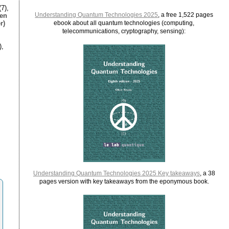
7),
Understanding Quantum Technologies 2025
, a free 1,522 pages
ien
r)
ebook about all quantum technologies (computing,
telecommunications, cryptography, sensing):
),
Understanding Quantum Technologies 2025 Key takeaways
, a 38
pages version with key takeaways from the eponymous book.