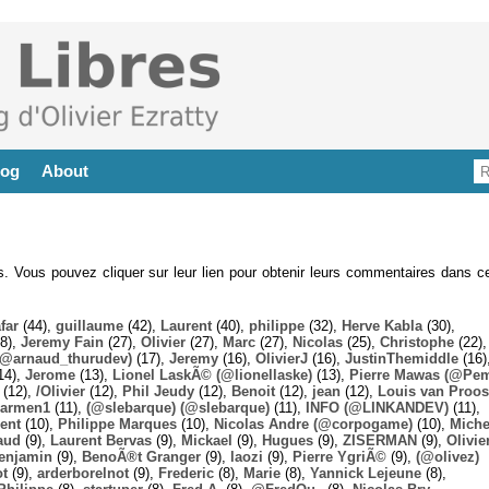
log
About
es. Vous pouvez cliquer sur leur lien pour obtenir leurs commentaires dans ce
far
(44),
guillaume
(42),
Laurent
(40),
philippe
(32),
Herve Kabla
(30),
8),
Jeremy Fain
(27),
Olivier
(27),
Marc
(27),
Nicolas
(25),
Christophe
(22),
@arnaud_thurudev)
(17),
Jeremy
(16),
OlivierJ
(16),
JustinThemiddle
(16)
14),
Jerome
(13),
Lionel LaskÃ© (@lionellaske)
(13),
Pierre Mawas (@Pe
(12),
/Olivier
(12),
Phil Jeudy
(12),
Benoit
(12),
jean
(12),
Louis van Proos
armen1
(11),
(@slebarque) (@slebarque)
(11),
INFO (@LINKANDEV)
(11),
ent
(10),
Philippe Marques
(10),
Nicolas Andre (@corpogame)
(10),
Miche
aud
(9),
Laurent Bervas
(9),
Mickael
(9),
Hugues
(9),
ZISERMAN
(9),
Olivie
enjamin
(9),
BenoÃ®t Granger
(9),
laozi
(9),
Pierre YgriÃ©
(9),
(@olivez)
ot
(9),
arderborelnot
(9),
Frederic
(8),
Marie
(8),
Yannick Lejeune
(8),