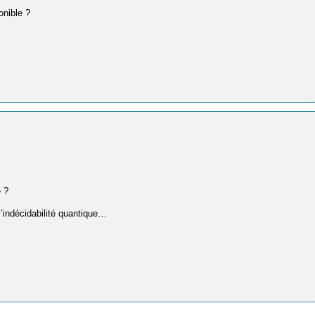
onible ?
e ?
l’indécidabilité quantique…