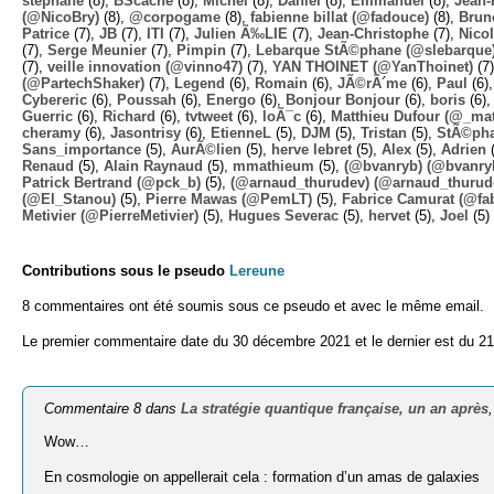
stephane
(8),
BScache
(8),
Michel
(8),
Daniel
(8),
Emmanuel
(8),
Jean-
(@NicoBry)
(8),
@corpogame
(8),
fabienne billat (@fadouce)
(8),
Brun
Patrice
(7),
JB
(7),
ITI
(7),
Julien Ã‰LIE
(7),
Jean-Christophe
(7),
Nico
(7),
Serge Meunier
(7),
Pimpin
(7),
Lebarque StÃ©phane (@slebarque
(7),
veille innovation (@vinno47)
(7),
YAN THOINET (@YanThoinet)
(7
(@PartechShaker)
(7),
Legend
(6),
Romain
(6),
JÃ©rÃ´me
(6),
Paul
(6)
Cybereric
(6),
Poussah
(6),
Energo
(6),
Bonjour Bonjour
(6),
boris
(6)
Guerric
(6),
Richard
(6),
tvtweet
(6),
loÃ¯c
(6),
Matthieu Dufour (@_mat
cheramy
(6),
Jasontrisy
(6),
EtienneL
(5),
DJM
(5),
Tristan
(5),
StÃ©ph
Sans_importance
(5),
AurÃ©lien
(5),
herve lebret
(5),
Alex
(5),
Adrien
(
Renaud
(5),
Alain Raynaud
(5),
mmathieum
(5),
(@bvanryb) (@bvanry
Patrick Bertrand (@pck_b)
(5),
(@arnaud_thurudev) (@arnaud_thurud
(@El_Stanou)
(5),
Pierre Mawas (@PemLT)
(5),
Fabrice Camurat (@fa
Metivier (@PierreMetivier)
(5),
Hugues Severac
(5),
hervet
(5),
Joel
(5)
Contributions sous le pseudo
Lereune
8 commentaires ont été soumis sous ce pseudo et avec le même email.
Le premier commentaire date du 30 décembre 2021 et le dernier est du 21
Commentaire 8 dans
La stratégie quantique française, un an après
Wow…
En cosmologie on appellerait cela : formation d’un amas de galaxies