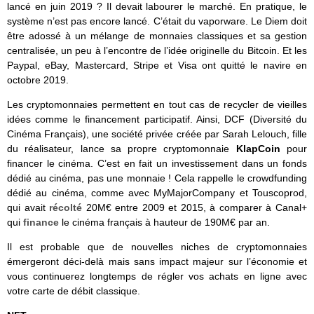
lancé en juin 2019 ? Il devait labourer le marché. En pratique, le
système n’est pas encore lancé. C’était du vaporware. Le Diem doit
être adossé à un mélange de monnaies classiques et sa gestion
centralisée, un peu à l’encontre de l’idée originelle du Bitcoin. Et les
Paypal, eBay, Mastercard, Stripe et Visa ont quitté le navire en
octobre 2019.
Les cryptomonnaies permettent en tout cas de recycler de vieilles
idées comme le financement participatif. Ainsi, DCF (Diversité du
Cinéma Français), une société privée créée par Sarah Lelouch, fille
du réalisateur, lance sa propre cryptomonnaie
KlapCoin
pour
financer le cinéma. C’est en fait un investissement dans un fonds
dédié au cinéma, pas une monnaie ! Cela rappelle le crowdfunding
dédié au cinéma, comme avec MyMajorCompany et Touscoprod,
qui avait
récolté
20M€ entre 2009 et 2015, à comparer à Canal+
qui
finance
le cinéma français à hauteur de 190M€ par an.
Il est probable que de nouvelles niches de cryptomonnaies
émergeront déci-delà mais sans impact majeur sur l’économie et
vous continuerez longtemps de régler vos achats en ligne avec
votre carte de débit classique.