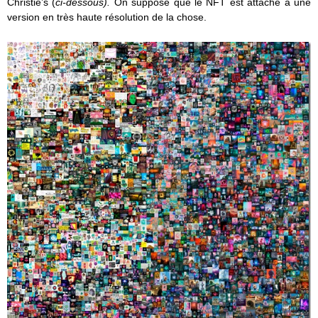
Christie’s (
ci-dessous).
On suppose que le NFT est attaché à une
version en très haute résolution de la chose.