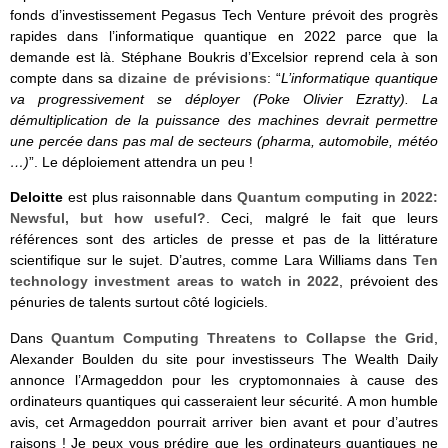
fonds d’investissement Pegasus Tech Venture prévoit des progrès
rapides dans l’informatique quantique en 2022 parce que la
demande est là. Stéphane Boukris d’Excelsior reprend cela à son
compte dans sa
dizaine de prévisions
: “
L’informatique quantique
va progressivement se déployer (Poke
Olivier Ezratty
). La
démultiplication de la puissance des machines devrait permettre
une percée dans pas mal de secteurs (pharma, automobile, météo
…)
”. Le déploiement attendra un peu !
Deloitte
est plus raisonnable dans
Quantum computing in 2022:
Newsful, but how useful?
. Ceci, malgré le fait que leurs
références sont des articles de presse et pas de la littérature
scientifique sur le sujet. D’autres, comme Lara Williams dans
Ten
technology investment areas to watch in 2022
, prévoient des
pénuries de talents surtout côté logiciels.
Dans
Quantum Computing Threatens to Collapse the Grid
,
Alexander Boulden du site pour investisseurs The Wealth Daily
annonce l’Armageddon pour les cryptomonnaies à cause des
ordinateurs quantiques qui casseraient leur sécurité. A mon humble
avis, cet Armageddon pourrait arriver bien avant et pour d’autres
raisons ! Je peux vous prédire que les ordinateurs quantiques ne