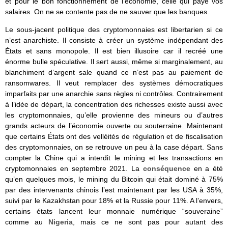
et pour le bon fonctionnement de l’économie, celle qui paye vos
salaires. On ne se contente pas de ne sauver que les banques.
Le sous-jacent politique des cryptomonnaies est libertarien si ce
n’est anarchiste. Il consiste à créer un système indépendant des
États et sans monopole. Il est bien illusoire car il recréé une
énorme bulle spéculative. Il sert aussi, même si marginalement, au
blanchiment d’argent sale quand ce n’est pas au paiement de
ransomwares. Il veut remplacer des systèmes démocratiques
imparfaits par une anarchie sans règles ni contrôles. Contrairement
à l’idée de départ, la concentration des richesses existe aussi avec
les cryptomonnaies, qu’elle provienne des mineurs ou d’autres
grands acteurs de l’économie ouverte ou souterraine. Maintenant
que certains États ont des velléités de régulation et de fiscalisation
des cryptomonnaies, on se retrouve un peu à la case départ. Sans
compter la Chine qui a interdit le mining et les transactions en
cryptomonnaies en septembre 2021. La
conséquence
en a été
qu’en quelques mois, le mining du Bitcoin qui était dominé à 75%
par des intervenants chinois l’est maintenant par les USA à 35%,
suivi par le Kazakhstan pour 18% et la Russie pour 11%. A l’envers,
certains états lancent leur monnaie numérique “souveraine”
comme au
Nigeria
, mais ce ne sont pas pour autant des