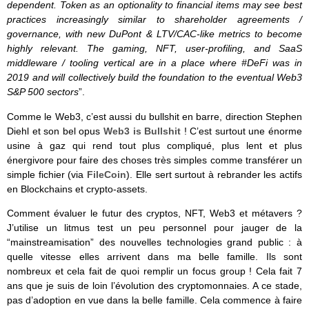
dependent. Token as an optionality to financial items may see best
practices increasingly similar to shareholder agreements /
governance, with new DuPont & LTV/CAC-like metrics to become
highly relevant. The gaming, NFT, user-profiling, and SaaS
middleware / tooling vertical are in a place where #DeFi was in
2019 and will collectively build the foundation to the eventual Web3
S&P 500 sectors
”.
Comme le Web3, c’est aussi du bullshit en barre, direction Stephen
Diehl et son bel opus
Web3 is Bullshit
! C’est surtout une énorme
usine à gaz qui rend tout plus compliqué, plus lent et plus
énergivore pour faire des choses très simples comme transférer un
simple fichier (via
FileCoin
). Elle sert surtout à rebrander les actifs
en Blockchains et crypto-assets.
Comment évaluer le futur des cryptos, NFT, Web3 et métavers ?
J’utilise un litmus test un peu personnel pour jauger de la
“mainstreamisation” des nouvelles technologies grand public : à
quelle vitesse elles arrivent dans ma belle famille. Ils sont
nombreux et cela fait de quoi remplir un focus group ! Cela fait 7
ans que je suis de loin l’évolution des cryptomonnaies. A ce stade,
pas d’adoption en vue dans la belle famille. Cela commence à faire