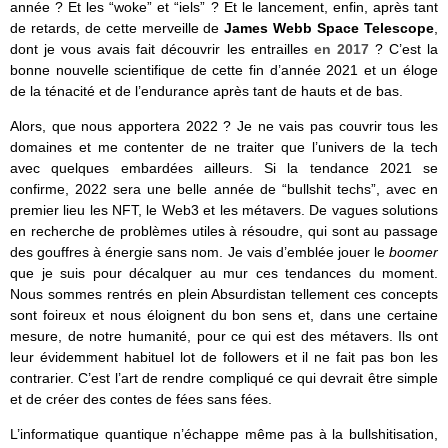
année ? Et les “woke” et “iels” ? Et le lancement, enfin, après tant
de retards, de cette merveille de
James Webb Space Telescope
,
dont je vous avais fait découvrir les entrailles
en 2017
? C’est la
bonne nouvelle scientifique de cette fin d’année 2021 et un éloge
de la ténacité et de l’endurance après tant de hauts et de bas.
Alors, que nous apportera 2022 ? Je ne vais pas couvrir tous les
domaines et me contenter de ne traiter que l’univers de la tech
avec quelques embardées ailleurs. Si la tendance 2021 se
confirme, 2022 sera une belle année de “bullshit techs”, avec en
premier lieu les NFT, le Web3 et les métavers. De vagues solutions
en recherche de problèmes utiles à résoudre, qui sont au passage
des gouffres à énergie sans nom. Je vais d’emblée jouer le
boomer
que je suis pour décalquer au mur ces tendances du moment.
Nous sommes rentrés en plein Absurdistan tellement ces concepts
sont foireux et nous éloignent du bon sens et, dans une certaine
mesure, de notre humanité, pour ce qui est des métavers. Ils ont
leur évidemment habituel lot de followers et il ne fait pas bon les
contrarier. C’est l’art de rendre compliqué ce qui devrait être simple
et de créer des contes de fées sans fées.
L’informatique quantique n’échappe même pas à la bullshitisation,