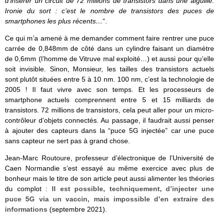
d’insérer un circuit de 72 millions de transistors dans une aiguille.
Ironie du sort : c’est le nombre de transistors des puces de
smartphones les plus récents…
“.
Ce qui m’a amené à me demander comment faire rentrer une puce
carrée de 0,848mm de côté dans un cylindre faisant un diamètre
de 0,6mm (l’homme de Vitruve mal exploité…) et aussi pour qu’elle
soit invisible. Sinon, Monsieur, les tailles des transistors actuels
sont plutôt situées entre 5 à 10 nm. 100 nm, c’est la technologie de
2005 ! Il faut vivre avec son temps. Et les processeurs de
smartphone actuels comprennent entre 5 et 15 milliards de
transistors. 72 millions de transistors, cela peut aller pour un micro-
contrôleur d’objets connectés. Au passage, il faudrait aussi penser
à ajouter des capteurs dans la “puce 5G injectée” car une puce
sans capteur ne sert pas à grand chose.
Jean-Marc Routoure, professeur d’électronique de l’Université de
Caen Normandie s’est essayé au même exercice avec plus de
bonheur mais le titre de son article peut aussi alimenter les théories
du complot :
Il est possible, techniquement, d’injecter une
puce 5G via un vaccin, mais impossible d’en extraire des
informations
(septembre 2021).