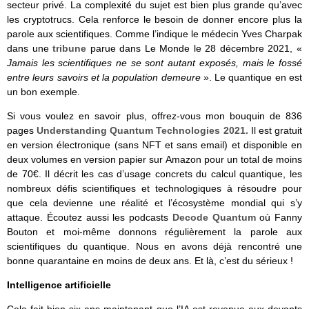
secteur privé. La complexité du sujet est bien plus grande qu’avec
les cryptotrucs. Cela renforce le besoin de donner encore plus la
parole aux scientifiques. Comme l’indique le médecin Yves Charpak
dans une
tribune
parue dans Le Monde le 28 décembre 2021, «
Jamais les scientifiques ne se sont autant exposés, mais le fossé
entre leurs savoirs et la population demeure
». Le quantique en est
un bon exemple.
Si vous voulez en savoir plus, offrez-vous mon bouquin de 836
pages
Understanding Quantum Technologies 2021.
Il est gratuit
en version électronique (sans NFT et sans email) et disponible en
deux volumes en version papier sur Amazon pour un total de moins
de 70€. Il décrit les cas d’usage concrets du calcul quantique, les
nombreux défis scientifiques et technologiques à résoudre pour
que cela devienne une réalité et l’écosystème mondial qui s’y
attaque. Écoutez aussi les podcasts
Decode Quantum
où Fanny
Bouton et moi-même donnons régulièrement la parole aux
scientifiques du quantique. Nous en avons déjà rencontré une
bonne quarantaine en moins de deux ans. Et là, c’est du sérieux !
Intelligence artificielle
Cela fait bien six ans maintenant que l’IA est revenue aux devants