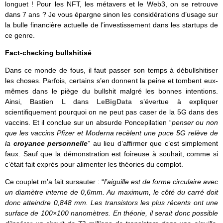
longuet ! Pour les NFT, les métavers et le Web3, on se retrouve
dans 7 ans ? Je vous épargne sinon les considérations d’usage sur
la bulle financière actuelle de l’investissement dans les startups de
ce genre.
Fact-checking bullshitisé
Dans ce monde de fous, il faut passer son temps à débullshitiser
les choses. Parfois, certains s’en donnent la peine et tombent eux-
mêmes dans le piège du bullshit malgré les bonnes intentions.
Ainsi, Bastien L dans
LeBigData
s’évertue à expliquer
scientifiquement pourquoi on ne peut pas caser de la 5G dans des
vaccins. Et il conclue sur un absurde Poncepilatien “
penser ou non
que les vaccins Pfizer et Moderna recèlent une puce 5G relève de
la
croyance personnelle
” au lieu d’affirmer que c’est simplement
faux. Sauf que la démonstration est foireuse à souhait, comme si
c’était fait exprès pour alimenter les théories du complot.
Ce couplet m’a fait sursauter : “
l’aiguille est de forme circulaire avec
un diamètre interne de 0,6mm. Au maximum, le côté du carré doit
donc atteindre 0,848 mm. Les transistors les plus récents ont une
surface de 100×100 nanomètres. En théorie, il serait donc possible