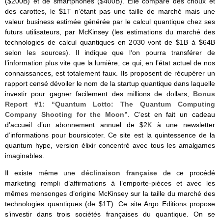
($200B) et de smartphones ($400B). Elle compare des choux et
des carottes, le $1T n’étant pas une taille de marché mais une
valeur business estimée générée par le calcul quantique chez ses
futurs utilisateurs, par McKinsey (les estimations du marché des
technologies de calcul quantiques en 2030 vont de $1B à $64B
selon les sources). Il indique que l‘on pourra transférer de
l’information plus vite que la lumière, ce qui, en l’état actuel de nos
connaissances, est totalement faux. Ils proposent de récupérer un
rapport censé dévoiler le nom de la startup quantique dans laquelle
investir pour gagner facilement des millions de dollars,
Bonus
Report #1: “Quantum Lotto: The Quantum Computing
Company Shooting for the Moon”
. C’est en fait un cadeau
d’accueil d’un abonnement annuel de $2K à une newsletter
d’informations pour boursicoter. Ce site est la quintessence de la
quantum hype, version élixir concentré avec tous les amalgames
imaginables.
Il existe même une
déclinaison française
de ce procédé
marketing rempli d’affirmations à l’emporte-pièces et avec les
mêmes mensonges d’origine McKinsey sur la taille du marché des
technologies quantiques (de $1T). Ce site Argo Editions propose
s’investir dans trois sociétés françaises du quantique. On se