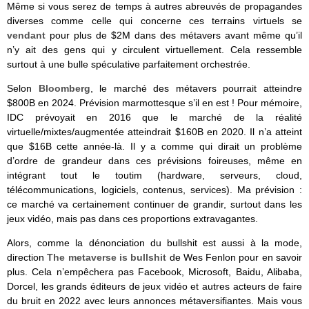
Même si vous serez de temps à autres abreuvés de propagandes
diverses comme celle qui concerne ces terrains virtuels se
vendant
pour plus de $2M dans des métavers avant même qu’il
n’y ait des gens qui y circulent virtuellement. Cela ressemble
surtout à une bulle spéculative parfaitement orchestrée.
Selon
Bloomberg
, le marché des métavers pourrait atteindre
$800B en 2024. Prévision marmottesque s’il en est ! Pour mémoire,
IDC prévoyait en 2016 que le marché de la réalité
virtuelle/mixtes/augmentée atteindrait $160B en 2020. Il n’a atteint
que $16B cette année-là. Il y a comme qui dirait un problème
d’ordre de grandeur dans ces prévisions foireuses, même en
intégrant tout le toutim (hardware, serveurs, cloud,
télécommunications, logiciels, contenus, services). Ma prévision :
ce marché va certainement continuer de grandir, surtout dans les
jeux vidéo, mais pas dans ces proportions extravagantes.
Alors, comme la dénonciation du bullshit est aussi à la mode,
direction
The metaverse is bullshit
de Wes Fenlon pour en savoir
plus. Cela n’empêchera pas Facebook, Microsoft, Baidu, Alibaba,
Dorcel, les grands éditeurs de jeux vidéo et autres acteurs de faire
du bruit en 2022 avec leurs annonces métaversifiantes. Mais vous