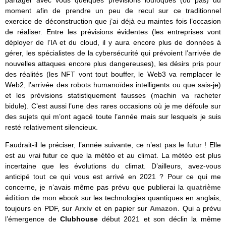
partager avec vous quelques prévisions loufoques (ou pas) du
moment afin de prendre un peu de recul sur ce traditionnel
exercice de déconstruction que j’ai déjà eu maintes fois l’occasion
de réaliser. Entre les prévisions évidentes (les entreprises vont
déployer de l’IA et du cloud, il y aura encore plus de données à
gérer, les spécialistes de la cybersécurité qui prévoient l’arrivée de
nouvelles attaques encore plus dangereuses), les désirs pris pour
des réalités (les NFT vont tout bouffer, le Web3 va remplacer le
Web2, l’arrivée des robots humanoïdes intelligents ou que sais-je)
et les prévisions statistiquement fausses (machin va racheter
bidule). C’est aussi l’une des rares occasions où je me défoule sur
des sujets qui m’ont agacé toute l’année mais sur lesquels je suis
resté relativement silencieux.
Faudrait-il le préciser, l’année suivante, ce n’est pas le futur ! Elle
est au vrai futur ce que la météo et au climat. La météo est plus
incertaine que les évolutions du climat. D’ailleurs, avez-vous
anticipé tout ce qui vous est arrivé en 2021 ? Pour ce qui me
concerne, je n’avais même pas prévu que publierai la
quatrième
édition
de mon ebook sur les technologies quantiques en anglais,
toujours en PDF, sur
Arxiv
et en papier sur
Amazon
. Qui a prévu
l’émergence de
Clubhouse
début 2021 et son déclin la même