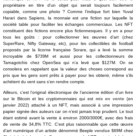
propriétaire en titre d’un objet qui serait toujours facilement
copiable, comme une photo ? Comme l’indique fort bien Yuval
Harari dans Sapiens, la monnaie est une fiction sur laquelle la
société table pour faciliter les échanges commerciaux. Les NFT
constituent des fictions encore plus fictionnesques. Il y en a pour
tous les goûts : pour collectionner les œuvres d’art (chez
SuperRare, Nifty Gateway, etc), pour les collectibles de football
proposés par la licorne française Sorare, qui a levé la somme
incroyable de $739M et aussi pour les collectionneurs de
Tamagotchis chez OpenSea qui n’a levé que $127M. On se
consolera en rappelant que la valeur des choses correspond au
prix que les gens sont prêts à payer pour les obtenir, même s’ils
achètent du vent sans s’en rendre compte.
Ailleurs, c’est l’original électronique de l’ancienne édition d’un livre
sur le Bitcoin et les cryptomonnaies qui est
mis en vente
(en
janvier 2022) attaché à un NFT, mais associé à une impression
papier signée des auteurs car on n’est jamais trop prudent. Le tout
étant estimé avant la vente à environ 2000/3000€, avec des frais
de vente de 34,8% TTC. C’est plus raisonnable que cette œuvre
d’art numérique d’un artiste dénommé Beeple
vendue $69M
chez