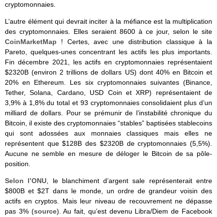
cryptomonnaies.
L’autre élément qui devrait inciter à la méfiance est la multiplication
des cryptomonnaies. Elles seraient 8600 à ce jour, selon le site
CoinMarketMap
! Certes, avec une distribution classique à la
Pareto, quelques-unes concentrant les actifs les plus importants.
Fin décembre 2021, les actifs en cryptomonnaies représentaient
$2320B (environ 2 trillions de dollars US) dont 40% en Bitcoin et
20% en Ethereum. Les six cryptomonnaies suivantes (Binance,
Tether, Solana, Cardano, USD Coin et XRP) représentaient de
3,9% à 1,8% du total et 93 cryptomonnaies consolidaient plus d’un
milliard de dollars. Pour se prémunir de l’instabilité chronique du
Bitcoin, il existe des cryptomonnaies “stables” baptisées stablecoins
qui sont adossées aux monnaies classiques mais elles ne
représentent que $128B des $2320B de cryptomonnaies (5,5%).
Aucune ne semble en mesure de déloger le Bitcoin de sa pôle-
position.
Selon l’ONU
, le blanchiment d’argent sale représenterait entre
$800B et $2T dans le monde, un ordre de grandeur voisin des
actifs en cryptos. Mais leur niveau de recouvrement ne dépasse
pas 3% (
source
). Au fait, qu’est devenu Libra/Diem de Facebook