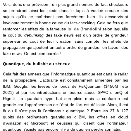
Voici donc une prévision : un plus grand nombre de fact-checkeurs
se prendront ainsi les pieds dans le tapis à vouloir creuser des
sujets qu’ils ne maîtrisent pas forcément bien. Ils desserviront
involontairement la bonne cause du fact-checking. Cela ne fera que
renforcer les effets de la fameuse
loi de Brandolini
selon laquelle
le coût du
debunking
des fake news est d’un ordre de grandeur
supérieur au coût de leur création, sans compter les effets de
propagation qui ajoutent un autre ordre de grandeur en faveur des
fake news. On est bien barrés !
Quantique, du bullshit au sérieux
Cela fait des années que l’informatique quantique est dans le radar
de la prospective. L’actualité est constamment alimentée par les
IBM, Google, les levées de fonds de PsiQuantum ($450M l’été
2021) et par les introductions en bourse sauce SPAC d’IonQ et
Rigetti. La quantum hype bat son plein mais la confusion est
grande car l’appréhension de l’état de l’art est délicate. Alors, il est
là ou il n’est pas là l’ordinateur quantique ? Entre les 27 à 127
qubits des ordinateurs quantiques d’IBM, les offres en cloud
d’Amazon et Microsoft et ceusses qui disent que l’ordinateur
quantique n’existe pas encore, il y a de quoi en perdre son latin.