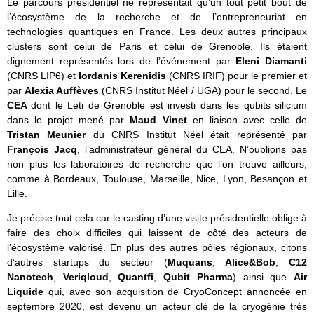
Le parcours présidentiel ne représentait qu’un tout petit bout de
l’écosystème de la recherche et de l’entrepreneuriat en
technologies quantiques en France. Les deux autres principaux
clusters sont celui de Paris et celui de Grenoble. Ils étaient
dignement représentés lors de l’événement par
Eleni Diamanti
(CNRS LIP6) et
Iordanis Kerenidis
(CNRS IRIF) pour le premier et
par
Alexia Auffèves
(CNRS Institut Néel / UGA) pour le second. Le
CEA
dont le Leti de Grenoble est investi dans les qubits silicium
dans le projet mené par
Maud Vinet
en liaison avec celle de
Tristan Meunier
du CNRS Institut Néel était représenté par
François Jacq
, l’administrateur général du CEA. N’oublions pas
non plus les laboratoires de recherche que l’on trouve ailleurs,
comme à Bordeaux, Toulouse, Marseille, Nice, Lyon, Besançon et
Lille.
Je précise tout cela car le casting d’une visite présidentielle oblige à
faire des choix difficiles qui laissent de côté des acteurs de
l’écosystème valorisé. En plus des autres pôles régionaux, citons
d’autres startups du secteur (
Muquans
,
Alice&Bob
,
C12
Nanotech
,
Veriqloud
,
Quantfi
,
Qubit Pharma
) ainsi que
Air
Liquide
qui, avec son acquisition de CryoConcept annoncée en
septembre 2020, est devenu un acteur clé de la cryogénie très