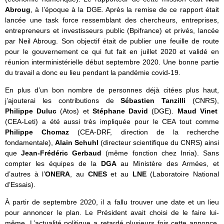
Abroug
, à l’époque à la DGE. Après la remise de ce rapport était
lancée une task force ressemblant des chercheurs, entreprises,
entrepreneurs et investisseurs public (Bpifrance) et privés, lancée
par Neil Abroug. Son objectif était de publier une feuille de route
pour le gouvernement ce qui fut fait en juillet 2020 et validé en
réunion interministérielle début septembre 2020. Une bonne partie
du travail a donc eu lieu pendant la pandémie covid-19.
En plus d’un bon nombre de personnes déjà citées plus haut,
j’ajouterai les contributions de
Sébastien Tanzilli
(CNRS),
Philippe Duluc
(Atos) et
Stéphane David
(DGE).
Maud Vinet
(CEA-Leti) a été aussi très impliquée pour le CEA tout comme
Philippe Chomaz
(CEA-DRF, direction de la recherche
fondamentale),
Alain Schuhl
(directeur scientifique du CNRS) ainsi
que
Jean-Frédéric Gerbaud
(même fonction chez Inria). Sans
compter les équipes de la
DGA
au Ministère des Armées, et
d’autres à l’
ONERA
, au
CNES
et au
LNE
(Laboratoire National
d’Essais).
À partir de septembre 2020, il a fallu trouver une date et un lieu
pour annoncer le plan. Le Président avait choisi de le faire lui-
même. L’actualité politique a retardé plusieurs fois cette annonce.