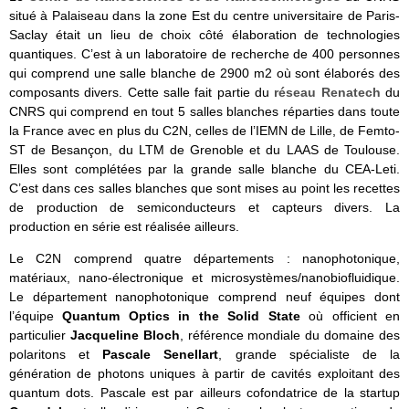
situé à Palaiseau dans la zone Est du centre universitaire de Paris-
Saclay était un lieu de choix côté élaboration de technologies
quantiques. C’est à un laboratoire de recherche de 400 personnes
qui comprend une salle blanche de 2900 m2 où sont élaborés des
composants divers. Cette salle fait partie du
réseau Renatech
du
CNRS qui comprend en tout 5 salles blanches réparties dans toute
la France avec en plus du C2N, celles de l’IEMN de Lille, de Femto-
ST de Besançon, du LTM de Grenoble et du LAAS de Toulouse.
Elles sont complétées par la grande salle blanche du CEA-Leti.
C’est dans ces salles blanches que sont mises au point les recettes
de production de semiconducteurs et capteurs divers. La
production en série est réalisée ailleurs.
Le C2N comprend quatre départements : nanophotonique,
matériaux, nano-électronique et microsystèmes/nanobiofluidique.
Le département nanophotonique comprend neuf équipes dont
l’équipe
Quantum Optics in the Solid State
où officient en
particulier
Jacqueline Bloch
, référence mondiale du domaine des
polaritons et
Pascale Senellart
, grande spécialiste de la
génération de photons uniques à partir de cavités exploitant des
quantum dots. Pascale est par ailleurs cofondatrice de la startup