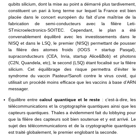
qubits silicium, dont la mise au point a démarré plus tardivement,
constituent un pari à long terme sur lequel la France est bien
placée dans le concert européen du fait d’une maîtrise de la
fabrication de semi-conducteurs avec la filière Leti-
STmicroelectronics-SOITEC. Cependant, le plan a été
convenablement équilibré avec les investissements dans le
NISQ et dans le LSQ, le premier (NISQ) permettant de pousser
la filière des atomes froids (IOGS + startup Pasqal),
supraconducteurs (CEA, Inria, startup Alice&Bob) et photons
(C2N, Quandela, etc), le second (LSQ) étant focalisé sur la filière
silicium. Cet équilibrage des risque permettra d’éviter le
syndrome du vaccin Pasteur/Sanofi contre le virus covid, qui
utilisait un procédé moins efficace que les vaccins à base d’ARN
messager.
Équilibre entre
calcul quantique et le reste
: c’est-à-dire, les
télécommunications et la cryptographie quantiques ainsi que les
capteurs quantiques. Thales a évidemment fait du lobbying pour
que la filière des capteurs soit bien soutenue et y est arrivé. Le
sujet des télécommunications et de la cryptographie quantiques
est traité globalement, le premier englobant la seconde.