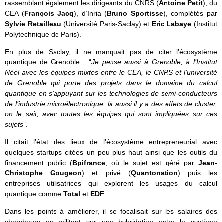
rassemblant également les dirigeants du CNRS (
Antoine Petit
), du
CEA (
François Jacq
), d’Inria (
Bruno Sportisse
), complétés par
Sylvie Retailleau
(Université Paris-Saclay) et
Eric Labaye
(Institut
Polytechnique de Paris).
En plus de Saclay, il ne manquait pas de citer l’écosystème
quantique de Grenoble : “
Je pense aussi à Grenoble, à l’Institut
Néel avec les équipes mixtes entre le CEA, le CNRS et l’université
de Grenoble qui porte des projets dans le domaine du calcul
quantique en s’appuyant sur les technologies de semi-conducteurs
de l’industrie microélectronique, là aussi il y a des effets de cluster,
on le sait, avec toutes les équipes qui sont impliquées sur ces
sujets
”.
Il citait l’état des lieux de l’écosystème entrepreneurial avec
quelques startups citées un peu plus haut ainsi que les outils du
financement public (
Bpifrance
, où le sujet est géré par
Jean-
Christophe Gougeon
) et privé (
Quantonation
) puis les
entreprises utilisatrices qui explorent les usages du calcul
quantique comme
Total
et
EDF
.
Dans les points à améliorer, il se focalisait sur les salaires des
chercheurs en militant sur une hybridation entre le système