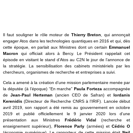
Il faut souligner le rôle moteur de
Thierry Breton
,
qui annonçait
engager Atos dans les technologies quantiques en 2016 et qui, dès
cette époque, en parlait aux Ministres dont un certain
Emmanuel
Macron
qui officiait alors à Bercy. Le Président rappelait cet
épisode en visitant le stand d’Atos au C2N le jour de l’annonce de
la stratégie. La sensibilisation des cabinets ministériels par les
chercheurs, organismes de recherche et entreprises a suivi.
Cela a amené à la création d’une mission parlementaire menée par
la députée (à l’époque) “En marche”
Paula Forteza
accompagnée
de
Jean-Paul Herteman
(ancien CEO de Safran) et
Iordanis
Kerenidis
(Directeur de Recherche CNRS à l’IRIF). Lancée début
avril 2019, son rapport a été remis au gouvernement en octobre
2019 et publié officiellement le 9 janvier 2020 lors d’une
présentation aux Ministres
Frédéric Vidal
(recherche et
enseignement supérieur),
Florence Parly
(armées) et
Cédric O
(économie numérique). Le rapporteur de cette mission était
Neil