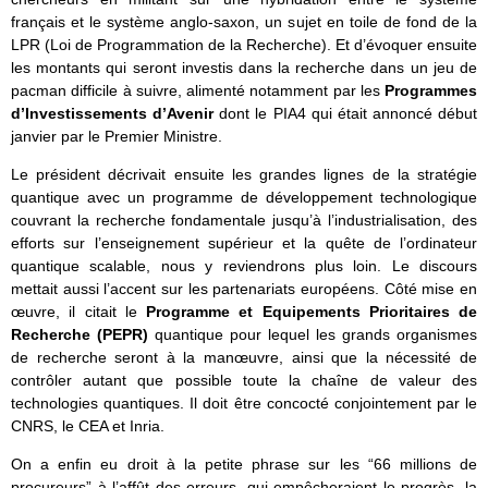
français et le système anglo-saxon, un sujet en toile de fond de la
LPR (Loi de Programmation de la Recherche). Et d’évoquer ensuite
les montants qui seront investis dans la recherche dans un jeu de
pacman difficile à suivre, alimenté notamment par les
Programmes
d’Investissements d’Avenir
dont le PIA4 qui était annoncé début
janvier par le Premier Ministre.
Le président décrivait ensuite les grandes lignes de la stratégie
quantique avec un programme de développement technologique
couvrant la recherche fondamentale jusqu’à l’industrialisation, des
efforts sur l’enseignement supérieur et la quête de l’ordinateur
quantique scalable, nous y reviendrons plus loin. Le discours
mettait aussi l’accent sur les partenariats européens. Côté mise en
œuvre, il citait le
Programme et Equipements Prioritaires de
Recherche (PEPR)
quantique pour lequel les grands organismes
de recherche seront à la manœuvre, ainsi que la nécessité de
contrôler autant que possible toute la chaîne de valeur des
technologies quantiques. Il doit être concocté conjointement par le
CNRS, le CEA et Inria.
On a enfin eu droit à la petite phrase sur les “66 millions de
procureurs” à l’affût des erreurs, qui empêcheraient le progrès, la