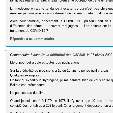
fallait pas rejeter l’affaire. Il fallait creuser le pourquoi de cette diff
En médecine on a vite tendance à écarter ce qui n’est pas physique
mesurer par imagerie le comportement du cerveau. Il était malin de ne p
Alors pour terminer, concernant le COVID 19 ! puisqu’il part de C
différentes des nôtres … souvent mal jugées … Les chinois ont-ils p
traitement du COVID 19 ?
Répondre à ce commentaire
Commentaire 6 dans
De la faillibilité des GAFAMI
, le 21 février 2020
Merci pour cet article et toutes vos publications.
Sur la crédibilité de prévisions à 10 ou 15 ans je pense qu’il y a pa
Quelques exemples :
En tant qu’expert sur l’hydrogène, je me garderai bien de vous écrire 
Ballard est intéressante.
Ne parlons pas du climat.
Quand je suis entré à l’IFP en 1978 il n’y avait que 40 ans de rés
considérées rentables à 20$ le baril. On a largement dépassé et on a 