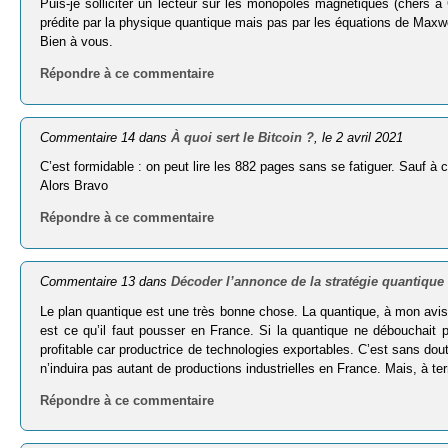
Puis-je solliciter un lecteur sur les monopôles magnétiques (chers à
prédite par la physique quantique mais pas par les équations de Maxwe
Bien à vous.
Répondre à ce commentaire
Commentaire 14 dans
À quoi sert le Bitcoin ?
, le 2 avril 2021
C’est formidable : on peut lire les 882 pages sans se fatiguer. Sauf à 
Alors Bravo
Répondre à ce commentaire
Commentaire 13 dans
Décoder l’annonce de la stratégie quantique 
Le plan quantique est une très bonne chose. La quantique, à mon avis
est ce qu’il faut pousser en France. Si la quantique ne débouchait pa
profitable car productrice de technologies exportables. C’est sans dout
n’induira pas autant de productions industrielles en France. Mais, à te
Répondre à ce commentaire