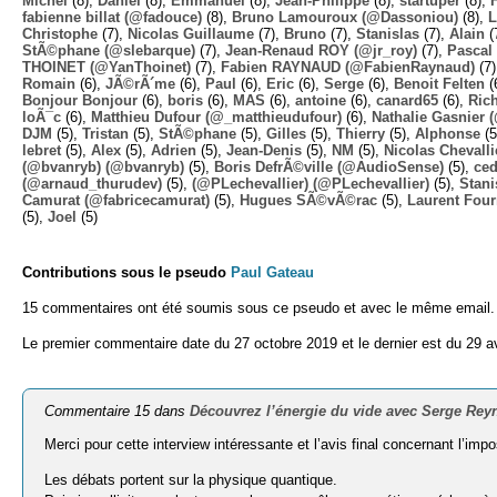
Michel
(8),
Daniel
(8),
Emmanuel
(8),
Jean-Philippe
(8),
startuper
(8),
fabienne billat (@fadouce)
(8),
Bruno Lamouroux (@Dassoniou)
(8),
L
Christophe
(7),
Nicolas Guillaume
(7),
Bruno
(7),
Stanislas
(7),
Alain
(
StÃ©phane (@slebarque)
(7),
Jean-Renaud ROY (@jr_roy)
(7),
Pascal 
THOINET (@YanThoinet)
(7),
Fabien RAYNAUD (@FabienRaynaud)
(7
Romain
(6),
JÃ©rÃ´me
(6),
Paul
(6),
Eric
(6),
Serge
(6),
Benoit Felten
(
Bonjour Bonjour
(6),
boris
(6),
MAS
(6),
antoine
(6),
canard65
(6),
Ric
loÃ¯c
(6),
Matthieu Dufour (@_matthieudufour)
(6),
Nathalie Gasnier
DJM
(5),
Tristan
(5),
StÃ©phane
(5),
Gilles
(5),
Thierry
(5),
Alphonse
(5
lebret
(5),
Alex
(5),
Adrien
(5),
Jean-Denis
(5),
NM
(5),
Nicolas Chevalli
(@bvanryb) (@bvanryb)
(5),
Boris DefrÃ©ville (@AudioSense)
(5),
ced
(@arnaud_thurudev)
(5),
(@PLechevallier) (@PLechevallier)
(5),
Stani
Camurat (@fabricecamurat)
(5),
Hugues SÃ©vÃ©rac
(5),
Laurent Four
(5),
Joel
(5)
Contributions sous le pseudo
Paul Gateau
15 commentaires ont été soumis sous ce pseudo et avec le même email.
Le premier commentaire date du 27 octobre 2019 et le dernier est du 29 av
Commentaire 15 dans
Découvrez l’énergie du vide avec Serge Rey
Merci pour cette interview intéressante et l’avis final concernant l’impos
Les débats portent sur la physique quantique.