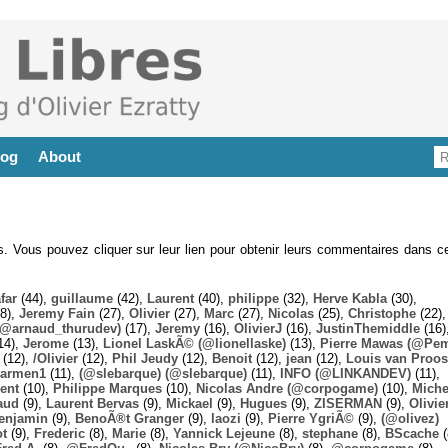
log
About
es. Vous pouvez cliquer sur leur lien pour obtenir leurs commentaires dans ce
far
(44),
guillaume
(42),
Laurent
(40),
philippe
(32),
Herve Kabla
(30),
8),
Jeremy Fain
(27),
Olivier
(27),
Marc
(27),
Nicolas
(25),
Christophe
(22),
@arnaud_thurudev)
(17),
Jeremy
(16),
OlivierJ
(16),
JustinThemiddle
(16)
14),
Jerome
(13),
Lionel LaskÃ© (@lionellaske)
(13),
Pierre Mawas (@Pe
(12),
/Olivier
(12),
Phil Jeudy
(12),
Benoit
(12),
jean
(12),
Louis van Proos
armen1
(11),
(@slebarque) (@slebarque)
(11),
INFO (@LINKANDEV)
(11),
ent
(10),
Philippe Marques
(10),
Nicolas Andre (@corpogame)
(10),
Miche
aud
(9),
Laurent Bervas
(9),
Mickael
(9),
Hugues
(9),
ZISERMAN
(9),
Olivie
enjamin
(9),
BenoÃ®t Granger
(9),
laozi
(9),
Pierre YgriÃ©
(9),
(@olivez)
ot
(9),
Frederic
(8),
Marie
(8),
Yannick Lejeune
(8),
stephane
(8),
BScache
(