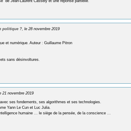
asse” de Jean-Laurent Cassely et une réponse partielle.
n politique ?
, le 28 novembre 2019
que et numérique. Auteur : Guillaume Pitron
jets sans désinvoltures.
le 21 novembre 2019
A avec ses fondements, ses algorithmes et ses technologies.
mme Yann Le Cun et Luc Julia.
e intelligence humaine … le siège de la pensée, de la conscience …