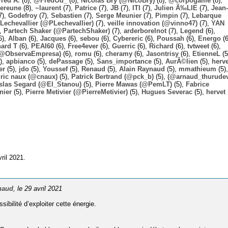
Fred A.
(8),
@FredOu_
(8),
Nicolas Bry (@NicoBry)
(8),
@corpogame
(8),
ereune
(8),
~laurent
(7),
Patrice
(7),
JB
(7),
ITI
(7),
Julien Ã‰LIE
(7),
Jean-
7),
Godefroy
(7),
Sebastien
(7),
Serge Meunier
(7),
Pimpin
(7),
Lebarque
Lechevallier (@PLechevallier)
(7),
veille innovation (@vinno47)
(7),
YAN
),
Partech Shaker (@PartechShaker)
(7),
arderborelnot
(7),
Legend
(6),
6),
Alban
(6),
Jacques
(6),
sebou
(6),
Cybereric
(6),
Poussah
(6),
Energo
(6
hard T
(6),
PEAI60
(6),
Free4ever
(6),
Guerric
(6),
Richard
(6),
tvtweet
(6),
 (@ObservaEmpresa)
(6),
romu
(6),
cheramy
(6),
Jasontrisy
(6),
EtienneL
(5
),
apbianco
(5),
dePassage
(5),
Sans_importance
(5),
AurÃ©lien
(5),
herv
er
(5),
jdo
(5),
Youssef
(5),
Renaud
(5),
Alain Raynaud
(5),
mmathieum
(5),
ric naux (@cnaux)
(5),
Patrick Bertrand (@pck_b)
(5),
(@arnaud_thurudev
slas Segard (@El_Stanou)
(5),
Pierre Mawas (@PemLT)
(5),
Fabrice
nier
(5),
Pierre Metivier (@PierreMetivier)
(5),
Hugues Severac
(5),
hervet
ril 2021.
naud
, le 29 avril 2021
sibilité d’exploiter cette énergie.