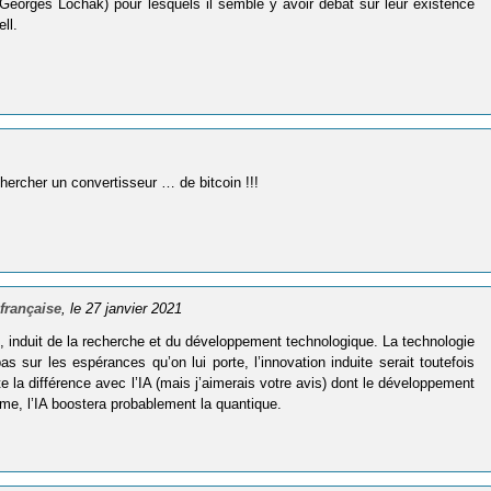
 Georges Lochak) pour lesquels il semble y avoir débat sur leur existence
ll.
chercher un convertisseur … de bitcoin !!!
française
, le 27 janvier 2021
, induit de la recherche et du développement technologique. La technologie
s sur les espérances qu’on lui porte, l’innovation induite serait toutefois
e la différence avec l’IA (mais j’aimerais votre avis) dont le développement
rme, l’IA boostera probablement la quantique.