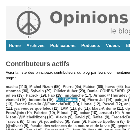
Home
Archives
Publications
Podcasts
Videos
B
Contributeurs actifs
Voici la liste des principaux contributeurs du blog par leurs commentair
page :
macha
(113),
Michel Nizon
(96),
Pierre
(85),
Fabien
(66),
herve
(66),
lea
rthomas
(30),
Sylvain
(29),
Olivier Auber
(29),
Daniel COHEN-ZARDI
(2
julien
(19),
Patrick
(19),
Fab
(19),
jmplanche
(17),
Arnaud@Thurudev (
vicnent
(16),
bobonofx
(15),
Paul Gateau
(15),
Pierre Jol
(14),
patr_ix
(
(13),
Franck Revelin (@FranckAtDell)
(13),
Lionel
(12),
Pascal
(12),
anj
(11),
jean-eudes queffelec
(11),
LVM
(11),
jlc
(11),
Marc-Antoine
(11),
dp
FranÃ§ois
(10),
Fabrice
(10),
Filmail
(10),
babar
(10),
arnaud
(10),
Vinc
Nizon (@MichelNizon)
(10),
Alexis
(9),
David
(9),
Rafael
(9),
FredericB
Travers
(9),
Chris
(9),
jequeffelec
(9),
Yann
(9),
Fabrice Epelboin
(9),
B
(@olivez)
(9),
faculte des sciences de la nature et de la vie
(9),
gepett