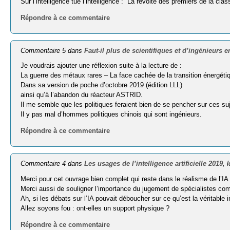
Sur l’intelligence tue l’intelligence : “La révolte des premiers de la cl
Répondre à ce commentaire
Commentaire 5 dans
Faut-il plus de scientifiques et d’ingénieurs e
Je voudrais ajouter une réflexion suite à la lecture de :
La guerre des métaux rares – La face cachée de la transition énergéti
Dans sa version de poche d’octobre 2019 (édition LLL)
ainsi qu’à l’abandon du réacteur ASTRID.
Il me semble que les politiques feraient bien de se pencher sur ces su
Il y pas mal d’hommes politiques chinois qui sont ingénieurs.
Répondre à ce commentaire
Commentaire 4 dans
Les usages de l’intelligence artificielle 2019
, 
Merci pour cet ouvrage bien complet qui reste dans le réalisme de l’I
Merci aussi de souligner l’importance du jugement de spécialistes co
Ah, si les débats sur l’IA pouvait déboucher sur ce qu’est la véritabl
Allez soyons fou : ont-elles un support physique ?
Répondre à ce commentaire