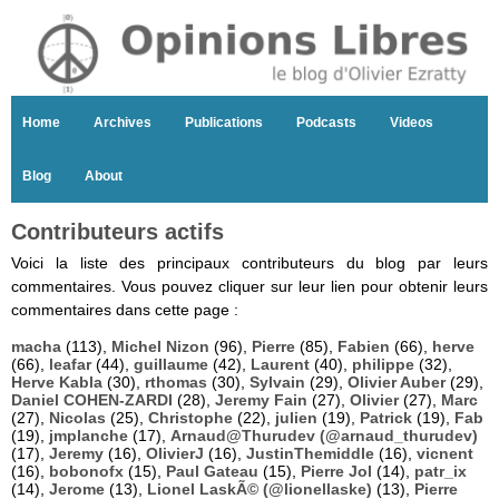
Home
Archives
Publications
Podcasts
Videos
Blog
About
Contributeurs actifs
Voici la liste des principaux contributeurs du blog par leurs
commentaires. Vous pouvez cliquer sur leur lien pour obtenir leurs
commentaires dans cette page :
macha
(113),
Michel Nizon
(96),
Pierre
(85),
Fabien
(66),
herve
(66),
leafar
(44),
guillaume
(42),
Laurent
(40),
philippe
(32),
Herve Kabla
(30),
rthomas
(30),
Sylvain
(29),
Olivier Auber
(29),
Daniel COHEN-ZARDI
(28),
Jeremy Fain
(27),
Olivier
(27),
Marc
(27),
Nicolas
(25),
Christophe
(22),
julien
(19),
Patrick
(19),
Fab
(19),
jmplanche
(17),
Arnaud@Thurudev (@arnaud_thurudev)
(17),
Jeremy
(16),
OlivierJ
(16),
JustinThemiddle
(16),
vicnent
(16),
bobonofx
(15),
Paul Gateau
(15),
Pierre Jol
(14),
patr_ix
(14),
Jerome
(13),
Lionel LaskÃ© (@lionellaske)
(13),
Pierre