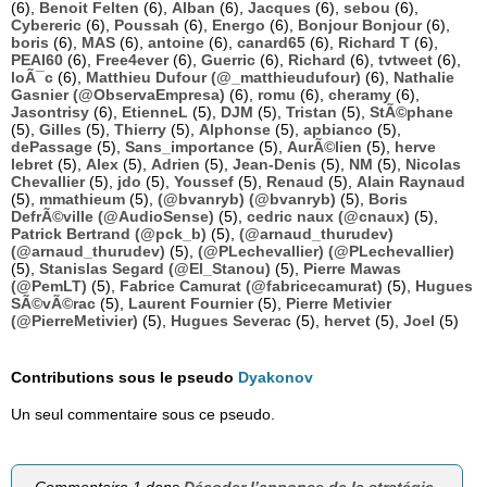
(6),
Benoit Felten
(6),
Alban
(6),
Jacques
(6),
sebou
(6),
Cybereric
(6),
Poussah
(6),
Energo
(6),
Bonjour Bonjour
(6),
boris
(6),
MAS
(6),
antoine
(6),
canard65
(6),
Richard T
(6),
PEAI60
(6),
Free4ever
(6),
Guerric
(6),
Richard
(6),
tvtweet
(6),
loÃ¯c
(6),
Matthieu Dufour (@_matthieudufour)
(6),
Nathalie
Gasnier (@ObservaEmpresa)
(6),
romu
(6),
cheramy
(6),
Jasontrisy
(6),
EtienneL
(5),
DJM
(5),
Tristan
(5),
StÃ©phane
(5),
Gilles
(5),
Thierry
(5),
Alphonse
(5),
apbianco
(5),
dePassage
(5),
Sans_importance
(5),
AurÃ©lien
(5),
herve
lebret
(5),
Alex
(5),
Adrien
(5),
Jean-Denis
(5),
NM
(5),
Nicolas
Chevallier
(5),
jdo
(5),
Youssef
(5),
Renaud
(5),
Alain Raynaud
(5),
mmathieum
(5),
(@bvanryb) (@bvanryb)
(5),
Boris
DefrÃ©ville (@AudioSense)
(5),
cedric naux (@cnaux)
(5),
Patrick Bertrand (@pck_b)
(5),
(@arnaud_thurudev)
(@arnaud_thurudev)
(5),
(@PLechevallier) (@PLechevallier)
(5),
Stanislas Segard (@El_Stanou)
(5),
Pierre Mawas
(@PemLT)
(5),
Fabrice Camurat (@fabricecamurat)
(5),
Hugues
SÃ©vÃ©rac
(5),
Laurent Fournier
(5),
Pierre Metivier
(@PierreMetivier)
(5),
Hugues Severac
(5),
hervet
(5),
Joel
(5)
Contributions sous le pseudo
Dyakonov
Un seul commentaire sous ce pseudo.