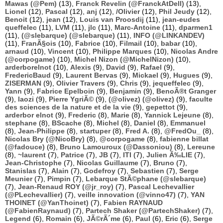
Mawas (@Pem)
(13),
Franck Revelin (@FranckAtDell)
(13),
Lionel
(12),
Pascal
(12),
anj
(12),
/Olivier
(12),
Phil Jeudy
(12),
Benoit
(12),
jean
(12),
Louis van Proosdij
(11),
jean-eudes
queffelec
(11),
LVM
(11),
jlc
(11),
Marc-Antoine
(11),
dparmen1
(11),
(@slebarque) (@slebarque)
(11),
INFO (@LINKANDEV)
(11),
FranÃ§ois
(10),
Fabrice
(10),
Filmail
(10),
babar
(10),
arnaud
(10),
Vincent
(10),
Philippe Marques
(10),
Nicolas Andre
(@corpogame)
(10),
Michel Nizon (@MichelNizon)
(10),
arderborelnot
(10),
Alexis
(9),
David
(9),
Rafael
(9),
FredericBaud
(9),
Laurent Bervas
(9),
Mickael
(9),
Hugues
(9),
ZISERMAN
(9),
Olivier Travers
(9),
Chris
(9),
jequeffelec
(9),
Yann
(9),
Fabrice Epelboin
(9),
Benjamin
(9),
BenoÃ®t Granger
(9),
laozi
(9),
Pierre YgriÃ©
(9),
(@olivez) (@olivez)
(9),
faculte
des sciences de la nature et de la vie
(9),
gepettot
(9),
arderbor elnot
(9),
Frederic
(8),
Marie
(8),
Yannick Lejeune
(8),
stephane
(8),
BScache
(8),
Michel
(8),
Daniel
(8),
Emmanuel
(8),
Jean-Philippe
(8),
startuper
(8),
Fred A.
(8),
@FredOu_
(8),
Nicolas Bry (@NicoBry)
(8),
@corpogame
(8),
fabienne billat
(@fadouce)
(8),
Bruno Lamouroux (@Dassoniou)
(8),
Lereune
(8),
~laurent
(7),
Patrice
(7),
JB
(7),
ITI
(7),
Julien Ã‰LIE
(7),
Jean-Christophe
(7),
Nicolas Guillaume
(7),
Bruno
(7),
Stanislas
(7),
Alain
(7),
Godefroy
(7),
Sebastien
(7),
Serge
Meunier
(7),
Pimpin
(7),
Lebarque StÃ©phane (@slebarque)
(7),
Jean-Renaud ROY (@jr_roy)
(7),
Pascal Lechevallier
(@PLechevallier)
(7),
veille innovation (@vinno47)
(7),
YAN
THOINET (@YanThoinet)
(7),
Fabien RAYNAUD
(@FabienRaynaud)
(7),
Partech Shaker (@PartechShaker)
(7),
Legend
(6),
Romain
(6),
JÃ©rÃ´me
(6),
Paul
(6),
Eric
(6),
Serge