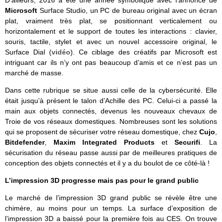
D’ailleurs, 2016 a été une année symbolique avec l’annonce de
Microsoft
Surface Studio, un PC de bureau original avec un écran
plat, vraiment très plat, se positionnant verticalement ou
horizontalement et le support de toutes les interactions : clavier,
souris, tactile, stylet et avec un nouvel accessoire original, le
Surface Dial (
vidéo
). Ce ciblage des créatifs par Microsoft est
intriguant car ils n’y ont pas beaucoup d’amis et ce n’est pas un
marché de masse.
Dans cette rubrique se situe aussi celle de la cybersécurité. Elle
était jusqu’à présent le talon d’Achille des PC. Celui-ci a passé la
main aux objets connectés, devenus les nouveaux chevaux de
Troie de vos réseaux domestiques. Nombreuses sont les solutions
qui se proposent de sécuriser votre réseau domestique, chez
Cujo
,
Bitdefender
,
Maxim Integrated Products
et
Securifi
. La
sécurisation du réseau passe aussi par de meilleures pratiques de
conception des objets connectés et il y a du boulot de ce côté-là !
L’impression 3D progresse mais pas pour le grand public
Le marché de l’impression 3D grand public se révèle être une
chimère, au moins pour un temps. La surface d’exposition de
l’impression 3D a baissé pour la première fois au CES. On trouve