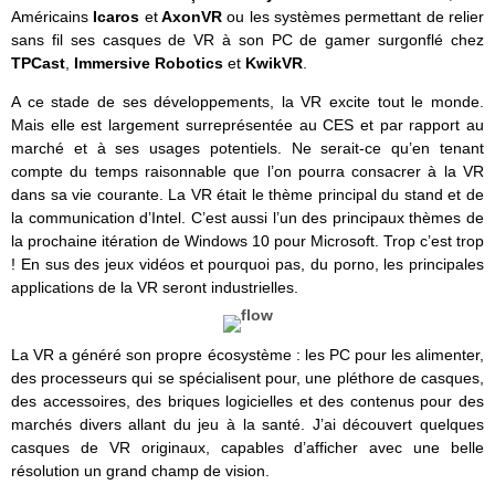
Américains
Icaros
et
AxonVR
ou les systèmes permettant de relier
sans fil ses casques de VR à son PC de gamer surgonflé chez
TPCast
,
Immersive Robotics
et
KwikVR
.
A ce stade de ses développements, la VR excite tout le monde.
Mais elle est largement surreprésentée au CES et par rapport au
marché et à ses usages potentiels. Ne serait-ce qu’en tenant
compte du temps raisonnable que l’on pourra consacrer à la VR
dans sa vie courante. La VR était le thème principal du stand et de
la communication d’Intel. C’est aussi l’un des principaux thèmes de
la prochaine itération de Windows 10 pour Microsoft. Trop c’est trop
! En sus des jeux vidéos et pourquoi pas, du porno, les principales
applications de la VR seront industrielles.
La VR a généré son propre écosystème : les PC pour les alimenter,
des processeurs qui se spécialisent pour, une pléthore de casques,
des accessoires, des briques logicielles et des contenus pour des
marchés divers allant du jeu à la santé. J’ai découvert quelques
casques de VR originaux, capables d’afficher avec une belle
résolution un grand champ de vision.