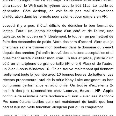
autour du kilogramme. Le stockage SSD interne et externe devient
ultra-rapide, le Wi-fi suit le rythme avec le 802.11ac. Le tactile se
généralise. Côté desktop, on voit fleurir pas mal d’innovations
d’intégration dans les formats pour salon et pour gamers en VR.
Jusqu’à il y a peu, il était difficile de dénicher le bon format de
laptop. Faut-il un laptop classique d’un côté et de l’autre, une
tablette, ou le tout en un ? Idéalement, le tout en un permettrait de
faire des économies de poids. Votre dos sera d’accord. Alors que je
cherchais sans le trouver mon bonheur dans le domaine du 2-en-1
depuis des années, j’ai enfin trouvé des solutions acceptables et ai
quasiment arrêté d’utiliser mon iPad. En lieu et place, j’utilise d’un
côté un smartphone de grande taille (iPhone 6 Plus) et de l’autre,
un 2-en-1 sous Windows 10. On en trouve maintenant qui tiennent
réellement toute la journée avec 10 bonnes heures de batterie. Les
récents processeurs
Intel
de la série Kaby Lake atteignent un bon
compromis performance et autonomie. On trouve d’excellents 2-
en-1 à des prix raisonnables chez
Lenovo
,
Asus
et
HP
.
Apple
continue de résister à cette tendance « fusion » avec ses Macbook
Pro sans écrans tactiles qui n’ont maintenant de tactile que leur
pad et leur nouvelle touchbar. Jusqu’au jour où ils craqueront.