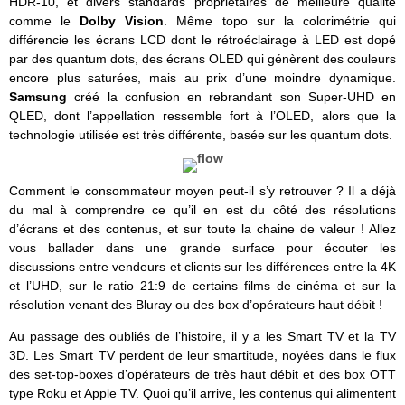
HDR-10, et divers standards propriétaires de meilleure qualité
comme le
Dolby Vision
. Même topo sur la colorimétrie qui
différencie les écrans LCD dont le rétroéclairage à LED est dopé
par des quantum dots, des écrans OLED qui génèrent des couleurs
encore plus saturées, mais au prix d’une moindre dynamique.
Samsung
créé la confusion en rebrandant son Super-UHD en
QLED, dont l’appellation ressemble fort à l’OLED, alors que la
technologie utilisée est très différente, basée sur les quantum dots.
Comment le consommateur moyen peut-il s’y retrouver ? Il a déjà
du mal à comprendre ce qu’il en est du côté des résolutions
d’écrans et des contenus, et sur toute la chaine de valeur ! Allez
vous ballader dans une grande surface pour écouter les
discussions entre vendeurs et clients sur les différences entre la 4K
et l’UHD, sur le ratio 21:9 de certains films de cinéma et sur la
résolution venant des Bluray ou des box d’opérateurs haut débit !
Au passage des oubliés de l’histoire, il y a les Smart TV et la TV
3D. Les Smart TV perdent de leur smartitude, noyées dans le flux
des set-top-boxes d’opérateurs de très haut débit et des box OTT
type Roku et Apple TV. Quoi qu’il arrive, les contenus qui alimentent