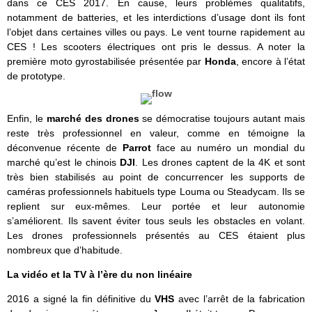
dans ce CES 2017. En cause, leurs problèmes qualitatifs,
notamment de batteries, et les interdictions d’usage dont ils font
l’objet dans certaines villes ou pays. Le vent tourne rapidement au
CES ! Les scooters électriques ont pris le dessus. A noter la
première moto gyrostabilisée présentée par
Honda
, encore à l’état
de prototype.
Enfin, le
m
arché des drones
se démocratise toujours autant mais
reste très professionnel en valeur, comme en témoigne la
déconvenue récente de
Parrot
face au numéro un mondial du
marché qu’est le chinois
DJI
. Les drones captent de la 4K et sont
très bien stabilisés au point de concurrencer les supports de
caméras professionnels habituels type Louma ou Steadycam. Ils se
replient sur eux-mêmes. Leur portée et leur autonomie
s’améliorent. Ils savent éviter tous seuls les obstacles en volant.
Les drones professionnels présentés au CES étaient plus
nombreux que d’habitude.
La vidéo et la TV à l’ère du non linéaire
2016 a signé la fin définitive du
VHS
avec l’arrêt de la fabrication