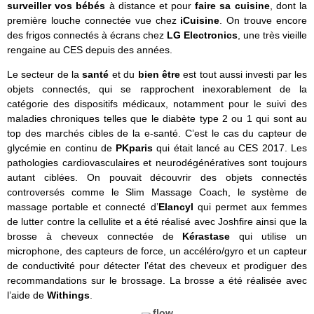
surveiller vos bébés
à distance et pour
faire sa cuisine
, dont la
première louche connectée vue chez
iCuisine
. On trouve encore
des frigos connectés à écrans chez
LG Electronics
, une très vieille
rengaine au CES depuis des années.
Le secteur de la
santé
et du
bien être
est tout aussi investi par les
objets connectés, qui se rapprochent inexorablement de la
catégorie des dispositifs médicaux, notamment pour le suivi des
maladies chroniques telles que le diabète type 2 ou 1 qui sont au
top des marchés cibles de la e-santé. C’est le cas du capteur de
glycémie en continu de
PKparis
qui était lancé au CES 2017. Les
pathologies cardiovasculaires et neurodégénératives sont toujours
autant ciblées. On pouvait découvrir des objets connectés
controversés comme le Slim Massage Coach, le système de
massage portable et connecté d’
Elancyl
qui permet aux femmes
de lutter contre la cellulite et a été réalisé avec Joshfire ainsi que la
brosse à cheveux connectée de
Kérastase
qui utilise un
microphone, des capteurs de force, un accéléro/gyro et un capteur
de conductivité pour détecter l’état des cheveux et prodiguer des
recommandations sur le brossage. La brosse a été réalisée avec
l’aide de
Withings
.