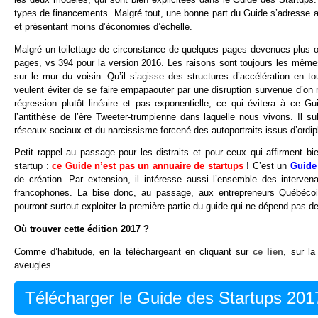
types de financements. Malgré tout, une bonne part du Guide s’adresse a
et présentant moins d’économies d’échelle.
Malgré un toilettage de circonstance de quelques pages devenues plus o
pages, vs 394 pour la version 2016. Les raisons sont toujours les même
sur le mur du voisin. Qu’il s’agisse des structures d’accélération en 
veulent éviter de se faire empapaouter par une disruption survenue d’on 
régression plutôt linéaire et pas exponentielle, ce qui évitera à ce G
l’antithèse de l’ère Tweeter-trumpienne dans laquelle nous vivons. Il sub
réseaux sociaux et du narcissisme forcené des autoportraits issus d’ordi
Petit rappel au passage pour les distraits et pour ceux qui affirment bi
startup :
ce Guide n’est pas un annuaire de startups
! C’est un
Guid
de création. Par extension, il intéresse aussi l’ensemble des interv
francophones. La bise donc, au passage, aux entrepreneurs Québécoi
pourront surtout exploiter la première partie du guide qui ne dépend pas 
Où trouver cette édition 2017 ?
Comme d’habitude, en la téléchargeant en cliquant sur
ce lien
, sur l
aveugles.
Télécharger le Guide des Startups 201