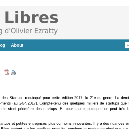
log
About
-
de des Startups requinqué pour cette édition 2017, la 21e du genre. La derni
ements (au 24/4/2017). Compte-tenu des quelques milliers de startups que l
 le strict périmètre des startups. Et pour cause, puisque l’on peut très b
tartups et petites entreprises plus ou moins innovantes. Il y a des nuances e
Elles portent sur les modèles produits, services et marketing ainsi que sur 