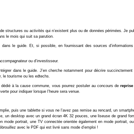
 de structures ou activités qui n’existent plus ou de données périmées. Je pu
ans le mois qui suit sa parution.
 dans le guide. Et, si possible, en fournissant des sources d’informations 
 accompagnateur ou d’investisseur.
’intégrer dans le guide. J’en cherche notamment pour décrire succinctement 
 le tourisme ou les edtechs.
f et dédié à la cause commune, vous pourrez postuler au concours de
reprise
verte pour indiquer lorsque l’heure sera venue.
mplie, puis une tablette si vous ne l’avez pas remise au rencard, un smartph
tile, un desktop avec un grand écran 4K 32 pouces, une liseuse de grand for
n mode portrait, une TV connectée orientée également en mode portrait, ou
brouillez avec le PDF qui est livré sans mode d’emploi !