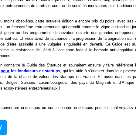
ux entrepreneurs de startups comme de sociétés innovantes plus traditionnel
u moins obsolètes, cette nouvelle édition a encore pris du poids, avec ses 
s : un écosystème entrepreneurial qui grandit comme la vigne au fond du jar
tout genre ou des programmes d’innovation ouverte des grandes entreprises 
ne sait où. Et vous avez de la chance : la progression de la pagination suit 
uide d’être assimilé à une vulgaire singularité en devenir. Ce Guide est au
lime la résistance de l’écrit à l’ancienne face à la barbarie anti-cognitive
phones !
en connaitre le Guide des Startups et souhaitent ensuite y faire référencer l
e
pour
les fondateurs de startups
, qui les aide à s’orienter dans leur proce
enants de la chaine de valeur des startups en France. Et aussi dans les p
s, Belges, Suisses, Luxembourgeois, des pays du Maghreb et d’Afrique 
des écosystèmes entrepreneuriaux !
a couverture ci-dessous ou sur le bouton ci-dessous pour les mal-voyants 
7