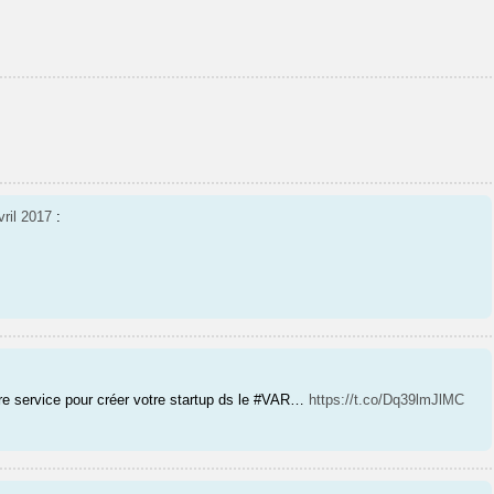
vril 2017
:
tre service pour créer votre startup ds le #VAR…
https://t.co/Dq39lmJlMC