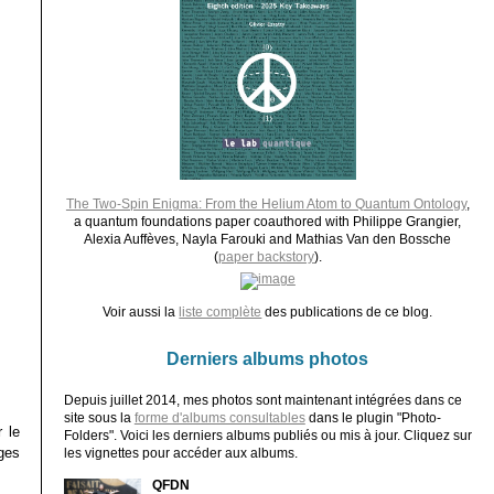
The Two-Spin Enigma: From the Helium Atom to Quantum Ontology
,
a quantum foundations paper coauthored with Philippe Grangier,
Alexia Auffèves, Nayla Farouki and Mathias Van den Bossche
(
paper backstory
).
Voir aussi la
liste complète
des publications de ce blog.
Derniers albums photos
Depuis juillet 2014, mes photos sont maintenant intégrées dans ce
site sous la
forme d'albums consultables
dans le plugin "Photo-
 le
Folders". Voici les derniers albums publiés ou mis à jour. Cliquez sur
ges
les vignettes pour accéder aux albums.
QFDN