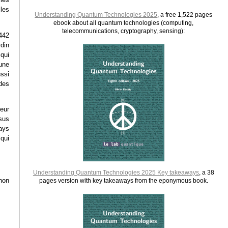
les
Understanding Quantum Technologies 2025
, a free 1,522 pages
ebook about all quantum technologies (computing,
telecommunications, cryptography, sensing):
442
din
qui
une
ssi
 des
eur
ssus
ays
qui
Understanding Quantum Technologies 2025 Key takeaways
, a 38
non
pages version with key takeaways from the eponymous book.