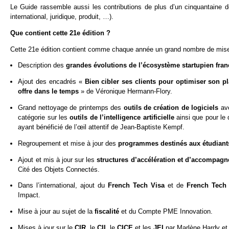
Le Guide rassemble aussi les contributions de plus d’un cinquantaine d
international, juridique, produit, …).
Que contient cette 21e édition ?
Cette 21e édition contient comme chaque année un grand nombre de mises 
Description des
grandes évolutions de l’écosystème startupien fra
Ajout des encadrés «
Bien cibler ses clients pour optimiser son 
offre dans le temps
» de Véronique Hermann-Flory.
Grand nettoyage de printemps des
outils de création de logiciels
av
catégorie sur les
outils de l’intelligence artificielle
ainsi que pour le
ayant bénéficié de l’œil attentif de Jean-Baptiste Kempf.
Regroupement et mise à jour des
programmes destinés aux étudiant
Ajout et mis à jour sur les
structures d’accélération et d’accompag
Cité des Objets Connectés.
Dans l’international, ajout du
French Tech Visa
et de
French Tech 
Impact.
Mise à jour au sujet de la
fiscalité
et du Compte PME Innovation.
Mises à jour sur le
CIR
, le
CII
, le
CICE
et les
JEI
par Marlène Hardy et