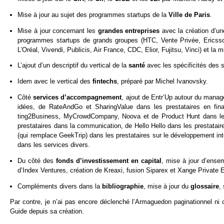
Mise à jour au sujet des programmes startups de la
Ville de Paris
.
Mise à jour concernant les
grandes entreprises
avec la création d’un
programmes startups de grands groupes (HTC, Vente Privée, Ericsson,
L’Oréal, Vivendi, Publicis, Air France, CDC, Elior, Fujitsu, Vinci) et l
L’ajout d’un descriptif du vertical de la
santé
avec les spécificités des 
Idem avec le vertical des
fintechs
, préparé par Michel Ivanovsky.
Côté
services d’accompagnement
, ajout de Entr’Up autour du manag
idées, de RateAndGo et SharingValue dans les prestataires en fin
ting2Business, MyCrowdCompany, Noova et de Product Hunt dans les p
prestataires dans la communication, de Hello Hello dans les prestataire
(qui remplace GeekTrip) dans les prestataires sur le développement in
dans les services divers.
Du côté des
fonds d’investissement en capital
, mise à jour d’ense
d’Index Ventures, création de Kreaxi, fusion Siparex et Xange Private 
Compléments divers dans la
bibliographie
, mise à jour du
glossaire
,
Par contre, je n’ai pas encore déclenché l’Armaguedon paginationnel ni
Guide depuis sa création.