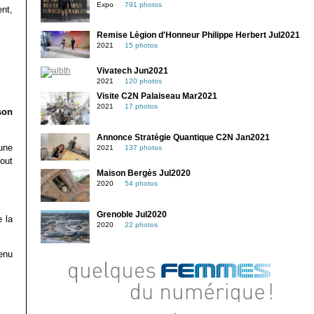
Expo
791 photos
nt,
Remise Légion d'Honneur Philippe Herbert Jul2021
2021
15 photos
Vivatech Jun2021
2021
120 photos
Visite C2N Palaiseau Mar2021
2021
17 photos
 son
Annonce Stratégie Quantique C2N Jan2021
une
2021
137 photos
out
Maison Bergès Jul2020
2020
54 photos
Grenoble Jul2020
 la
2020
22 photos
enu