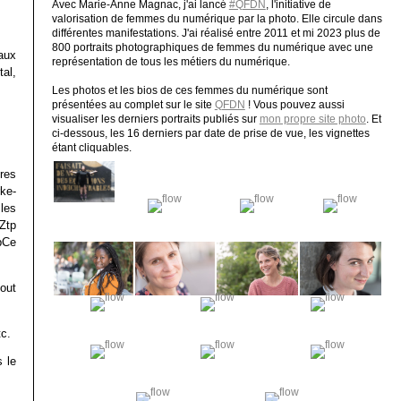
Avec Marie-Anne Magnac, j'ai lancé
#QFDN
, l'initiative de
valorisation de femmes du numérique par la photo. Elle circule dans
différentes manifestations. J'ai réalisé entre 2011 et mi 2023 plus de
800 portraits photographiques de femmes du numérique avec une
aux
représentation de tous les métiers du numérique.
al,
Les photos et les bios de ces femmes du numérique sont
présentées au complet sur le site
QFDN
! Vous pouvez aussi
visualiser les derniers portraits publiés sur
mon propre site photo
. Et
ci-dessous, les 16 derniers par date de prise de vue, les vignettes
étant cliquables.
res
ke-
les
 Ztp
pCe
out
tc.
 le