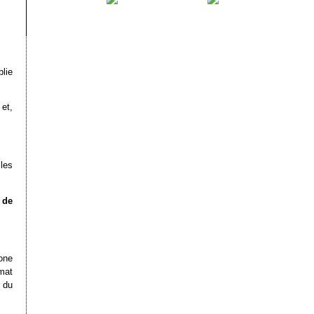
blie
et,
les
 de
one
mat
 du