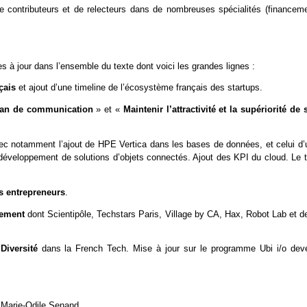
e contributeurs et de relecteurs dans de nombreuses spécialités (financeme
à jour dans l’ensemble du texte dont voici les grandes lignes :
nçais
et ajout d’une timeline de l’écosystème français des startups.
plan de communication
» et «
Maintenir l’attractivité et la supériorité de
ec notamment l’ajout de HPE Vertica dans les bases de données, et celui d’
 développement de solutions d’objets connectés. Ajout des KPI du cloud. Le t
s entrepreneurs
.
nement
dont Scientipôle, Techstars Paris, Village by CA, Hax, Robot Lab et de
Diversité
dans la French Tech. Mise à jour sur le programme Ubi i/o dev
 Marie-Odile Senand.