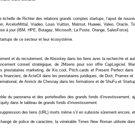
e échelle de Richter des relations grands comptes startups, l’ajout de nouve
 ArcelorMittal, Viadeo, Louis Vuitton, Matmut, Huawei, Valeo, Oracle, Tot
a mise à jour (IBM, HPE, Butagaz, Microsoft, La Poste, Orange, SalesForce).
startups de ce secteur et leur écosystème.
ement et du recrutement, de Absiskey dans les liens avec la recherche et aut
ancement conseil stratégique, de 2Msens pour son offre CapLogiciel, Mar
restataires marketing, de Kis.cool, Pitch.cards et Present Perfect dans 
s financiers, de ActeCil dans les prestataires juridiques, de Dixit, Pramex et
ternational, de Annick de Chesnay dans les formations et de ShuFu et Startu
mble du panorama et des portefeuilles des grands fonds d’investissement, aj
Equity dans le tableau de grands fonds d’investissement.
 suppression des liens (URL) morts même s’il en subsiste sûrement encore, e
 changé de police de caractère, la vénérable Times New Roman utilisée dans