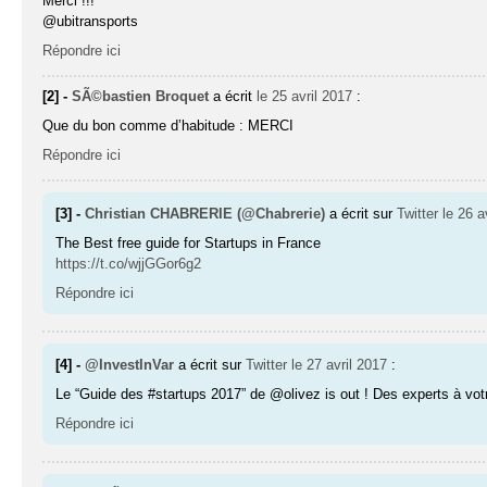
Merci !!!
@ubitransports
Répondre ici
[2] -
SÃ©bastien Broquet
a écrit
le 25 avril 2017
:
Que du bon comme d’habitude : MERCI
Répondre ici
[3] -
Christian CHABRERIE (@Chabrerie)
a écrit sur
Twitter
le 26 a
The Best free guide for Startups in France
https://t.co/wjjGGor6g2
Répondre ici
[4] -
@InvestInVar
a écrit sur
Twitter
le 27 avril 2017
:
Le “Guide des #startups 2017” de @olivez is out ! Des experts à vo
Répondre ici