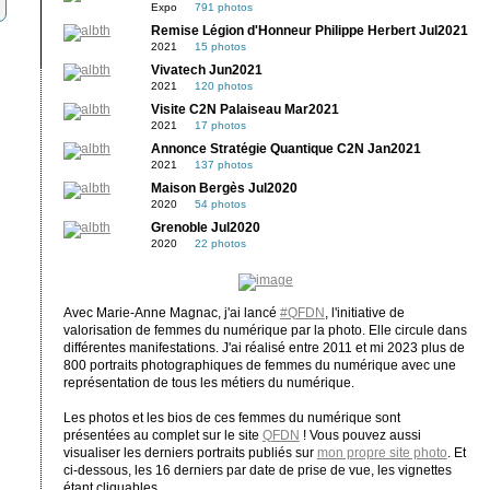
Expo
791 photos
Remise Légion d'Honneur Philippe Herbert Jul2021
2021
15 photos
Vivatech Jun2021
2021
120 photos
Visite C2N Palaiseau Mar2021
2021
17 photos
Annonce Stratégie Quantique C2N Jan2021
2021
137 photos
Maison Bergès Jul2020
2020
54 photos
Grenoble Jul2020
2020
22 photos
Avec Marie-Anne Magnac, j'ai lancé
#QFDN
, l'initiative de
valorisation de femmes du numérique par la photo. Elle circule dans
différentes manifestations. J'ai réalisé entre 2011 et mi 2023 plus de
800 portraits photographiques de femmes du numérique avec une
représentation de tous les métiers du numérique.
Les photos et les bios de ces femmes du numérique sont
présentées au complet sur le site
QFDN
! Vous pouvez aussi
visualiser les derniers portraits publiés sur
mon propre site photo
. Et
ci-dessous, les 16 derniers par date de prise de vue, les vignettes
étant cliquables.