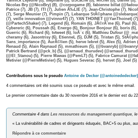
Yannick Lejeune
(8),
stephane
(8),
BScache
(8),
Michel
(8),
Daniel
(8),
Nicolas Bry (@NicoBry)
(8),
@corpogame
(8),
fabienne billat (@fadou
Patrice
(7),
JB
(7),
ITI
(7),
Julien Ã‰LIE
(7),
Jean-Christophe
(7),
Nico
(7),
Serge Meunier
(7),
Pimpin
(7),
Lebarque StÃ©phane (@slebarque
(7),
veille innovation (@vinno47)
(7),
YAN THOINET (@YanThoinet)
(7
(@PartechShaker)
(7),
Legend
(6),
Romain
(6),
JÃ©rÃ´me
(6),
Paul
(6)
Cybereric
(6),
Poussah
(6),
Energo
(6),
Bonjour Bonjour
(6),
boris
(6)
Guerric
(6),
Richard
(6),
tvtweet
(6),
loÃ¯c
(6),
Matthieu Dufour (@_mat
cheramy
(6),
Jasontrisy
(6),
EtienneL
(5),
DJM
(5),
Tristan
(5),
StÃ©ph
Sans_importance
(5),
AurÃ©lien
(5),
herve lebret
(5),
Alex
(5),
Adrien
(
Renaud
(5),
Alain Raynaud
(5),
mmathieum
(5),
(@bvanryb) (@bvanry
Patrick Bertrand (@pck_b)
(5),
(@arnaud_thurudev) (@arnaud_thurud
(@El_Stanou)
(5),
Pierre Mawas (@PemLT)
(5),
Fabrice Camurat (@fa
Metivier (@PierreMetivier)
(5),
Hugues Severac
(5),
hervet
(5),
Joel
(5)
Contributions sous le pseudo
Antoine de Decker (@antoinededecker)
4 commentaires ont été soumis sous ce pseudo et avec le même email.
Le premier commentaire date du 30 novembre 2016 et le dernier est du 22
Commentaire 4 dans
Les ressources du management quantique
, l
« La vulnérabilité de cadres et dirigeants éduqués, BAC+5 ou plus, a
Répondre à ce commentaire