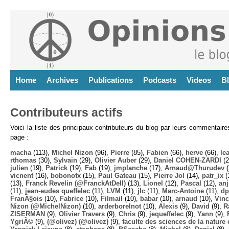
Home
Archives
Publications
Podcasts
Videos
B
Contributeurs actifs
Voici la liste des principaux contributeurs du blog par leurs commentair
page :
macha
(113),
Michel Nizon
(96),
Pierre
(85),
Fabien
(66),
herve
(66),
lea
rthomas
(30),
Sylvain
(29),
Olivier Auber
(29),
Daniel COHEN-ZARDI
(2
julien
(19),
Patrick
(19),
Fab
(19),
jmplanche
(17),
Arnaud@Thurudev (
vicnent
(16),
bobonofx
(15),
Paul Gateau
(15),
Pierre Jol
(14),
patr_ix
(
(13),
Franck Revelin (@FranckAtDell)
(13),
Lionel
(12),
Pascal
(12),
anj
(11),
jean-eudes queffelec
(11),
LVM
(11),
jlc
(11),
Marc-Antoine
(11),
dp
FranÃ§ois
(10),
Fabrice
(10),
Filmail
(10),
babar
(10),
arnaud
(10),
Vinc
Nizon (@MichelNizon)
(10),
arderborelnot
(10),
Alexis
(9),
David
(9),
R
ZISERMAN
(9),
Olivier Travers
(9),
Chris
(9),
jequeffelec
(9),
Yann
(9),
YgriÃ©
(9),
(@olivez) (@olivez)
(9),
faculte des sciences de la nature e