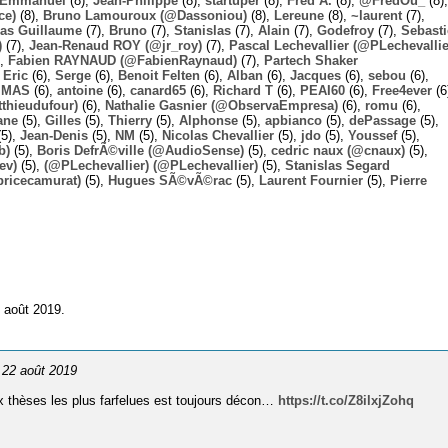
Emmanuel
(8),
Jean-Philippe
(8),
startuper
(8),
Fred A.
(8),
@FredOu_
(8),
ce)
(8),
Bruno Lamouroux (@Dassoniou)
(8),
Lereune
(8),
~laurent
(7),
las Guillaume
(7),
Bruno
(7),
Stanislas
(7),
Alain
(7),
Godefroy
(7),
Sebast
)
(7),
Jean-Renaud ROY (@jr_roy)
(7),
Pascal Lechevallier (@PLechevallie
),
Fabien RAYNAUD (@FabienRaynaud)
(7),
Partech Shaker
,
Eric
(6),
Serge
(6),
Benoit Felten
(6),
Alban
(6),
Jacques
(6),
sebou
(6),
,
MAS
(6),
antoine
(6),
canard65
(6),
Richard T
(6),
PEAI60
(6),
Free4ever
(6
thieudufour)
(6),
Nathalie Gasnier (@ObservaEmpresa)
(6),
romu
(6),
ane
(5),
Gilles
(5),
Thierry
(5),
Alphonse
(5),
apbianco
(5),
dePassage
(5),
5),
Jean-Denis
(5),
NM
(5),
Nicolas Chevallier
(5),
jdo
(5),
Youssef
(5),
b)
(5),
Boris DefrÃ©ville (@AudioSense)
(5),
cedric naux (@cnaux)
(5),
ev)
(5),
(@PLechevallier) (@PLechevallier)
(5),
Stanislas Segard
bricecamurat)
(5),
Hugues SÃ©vÃ©rac
(5),
Laurent Fournier
(5),
Pierre
 août 2019.
e 22 août 2019
ux thèses les plus farfelues est toujours décon…
https://t.co/Z8ilxjZohq