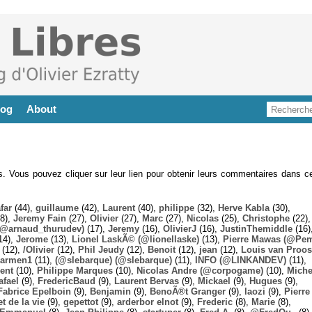
log
About
es. Vous pouvez cliquer sur leur lien pour obtenir leurs commentaires dans ce
far
(44),
guillaume
(42),
Laurent
(40),
philippe
(32),
Herve Kabla
(30),
8),
Jeremy Fain
(27),
Olivier
(27),
Marc
(27),
Nicolas
(25),
Christophe
(22),
@arnaud_thurudev)
(17),
Jeremy
(16),
OlivierJ
(16),
JustinThemiddle
(16)
14),
Jerome
(13),
Lionel LaskÃ© (@lionellaske)
(13),
Pierre Mawas (@Pe
(12),
/Olivier
(12),
Phil Jeudy
(12),
Benoit
(12),
jean
(12),
Louis van Proos
armen1
(11),
(@slebarque) (@slebarque)
(11),
INFO (@LINKANDEV)
(11),
ent
(10),
Philippe Marques
(10),
Nicolas Andre (@corpogame)
(10),
Miche
afael
(9),
FredericBaud
(9),
Laurent Bervas
(9),
Mickael
(9),
Hugues
(9),
Fabrice Epelboin
(9),
Benjamin
(9),
BenoÃ®t Granger
(9),
laozi
(9),
Pierre
t de la vie
(9),
gepettot
(9),
arderbor elnot
(9),
Frederic
(8),
Marie
(8),