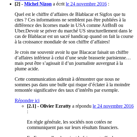
[2] -
Michel Nizon
a écrit
le 24 novembre 2016
:
Quel est le chiffre d’affaires de Blablacar et Sigfox que tu
cites ? Ces informations ne semblent pas être publiées à la
différence des licornes made in USA comme AirBnB ou
Uber.Devoir se priver du marché US structurellement dans le
cas de Blablacar est un sacré handicap quand on fait la course
à la croissance mondiale de son chiffre d’affaires!
Je crois me souvenir avoir lu que Blacacar faisait un chiffre
d’affaires inférieur à celui d’une seule brasserie parisienne…
mais peut être s’agissait il d’un journaliste auvergnat à la
plume acide.
Cette communication aiderait à démontrer que nous ne
sommes pas dans une bulle qui risque d’éclater à la moindre
remontée significative des taux d’intérêts par exemple.
Répondre ici
[2.1] - Olivier Ezratty
a répondu
le 24 novembre 2016
:
En règle générale, les sociétés non cotées ne
communiquent pas sur leurs résultats financiers.