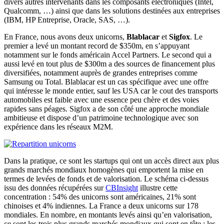
divers autres intervenants dans les composants électroniques (Intel,
Qualcomm, …) ainsi que dans les solutions destinées aux entreprises
(IBM, HP Entreprise, Oracle, SAS, …).
En France, nous avons deux unicorns,
Blablacar
et
Sigfox
. Le
premier a levé un montant record de $350m, en s’appuyant
notamment sur le fonds américain Accel Partners. Le second qui a
aussi levé en tout plus de $300m a des sources de financement plus
diversifiées, notamment auprès de grandes entreprises comme
Samsung ou Total. Blablacar est un cas spécifique avec une offre
qui intéresse le monde entier, sauf les USA car le cout des transports
automobiles est faible avec une essence peu chère et des voies
rapides sans péages. Sigfox a de son côté une approche mondiale
ambitieuse et dispose d’un patrimoine technologique avec son
expérience dans les réseaux M2M.
Dans la pratique, ce sont les startups qui ont un accès direct aux plus
grands marchés mondiaux homogènes qui emportent la mise en
termes de levées de fonds et de valorisation. Le schéma ci-dessus
issu des données récupérées sur
CBInsight
illustre cette
concentration : 54% des unicorns sont américaines, 21% sont
chinoises et 4% indiennes. La France a deux unicorns sur 178
mondiales. En nombre, en montants levés ainsi qu’en valorisation,
ce sont les trois plus grands marchés mondiaux qui sont en tête : les