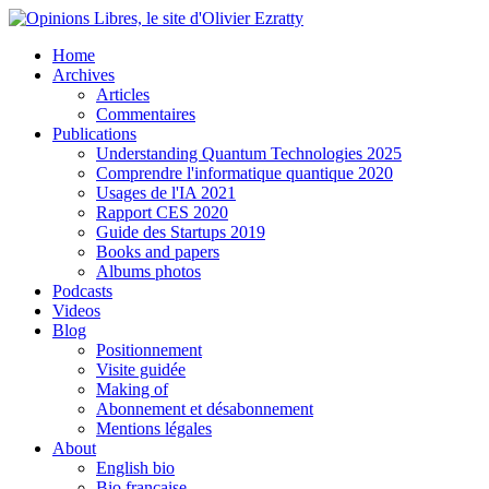
Home
Archives
Articles
Commentaires
Publications
Understanding Quantum Technologies 2025
Comprendre l'informatique quantique 2020
Usages de l'IA 2021
Rapport CES 2020
Guide des Startups 2019
Books and papers
Albums photos
Podcasts
Videos
Blog
Positionnement
Visite guidée
Making of
Abonnement et désabonnement
Mentions légales
About
English bio
Bio française