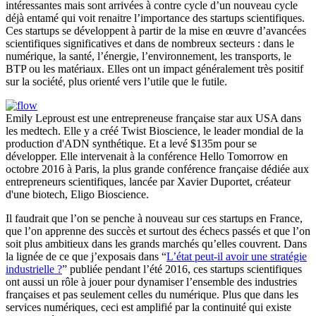
intéressantes mais sont arrivées à contre cycle d’un nouveau cycle
déjà entamé qui voit renaitre l’importance des startups scientifiques.
Ces startups se développent à partir de la mise en œuvre d’avancées
scientifiques significatives et dans de nombreux secteurs : dans le
numérique, la santé, l’énergie, l’environnement, les transports, le
BTP ou les matériaux. Elles ont un impact généralement très positif
sur la société, plus orienté vers l’utile que le futile.
Emily Leproust est une entrepreneuse française star aux USA dans
les medtech. Elle y a créé Twist Bioscience, le leader mondial de la
production d'ADN synthétique. Et a levé $135m pour se
développer. Elle intervenait à la conférence Hello Tomorrow en
octobre 2016 à Paris, la plus grande conférence française dédiée aux
entrepreneurs scientifiques, lancée par Xavier Duportet, créateur
d'une biotech, Eligo Bioscience.
Il faudrait que l’on se penche à nouveau sur ces startups en France,
que l’on apprenne des succès et surtout des échecs passés et que l’on
soit plus ambitieux dans les grands marchés qu’elles couvrent. Dans
la lignée de ce que j’exposais dans “
L’état peut-il avoir une stratégie
industrielle ?
” publiée pendant l’été 2016, ces startups scientifiques
ont aussi un rôle à jouer pour dynamiser l’ensemble des industries
françaises et pas seulement celles du numérique. Plus que dans les
services numériques, ceci est amplifié par la continuité qui existe