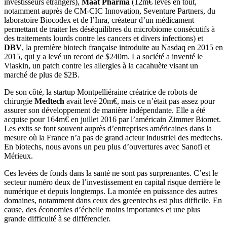
investisseurs étrangers),
Maat Pharma
(12m€ levés en tout,
notamment auprès de
CM-CIC Innovation, Seventure Partners, du
laboratoire Biocodex et de l’Inra, créateur d’un médicament
permettant de traiter les déséquilibres du microbiome consécutifs à
des traitements lourds contre les cancers et divers infections) et
DBV
, la première biotech française introduite
au Nasdaq en 2015 en
2015, qui y a levé un record de $240m. La société a inventé le
Viaskin, un patch contre les allergies à la cacahuète visant un
marché de plus de $2B.
De son côté, la startup Montpelliéraine créatrice de robots de
chirurgie
Medtech
avait levé 20m€, mais ce n’était pas assez pour
assurer son développement de manière indépendante. Elle a été
acquise pour 164m€ en juillet 2016 par l’américain Zimmer Biomet.
Les exits se font souvent auprès d’entreprises américaines dans la
mesure où la France n’a pas de grand acteur industriel des medtechs.
En biotechs, nous avons un peu plus d’ouvertures avec Sanofi et
Mérieux.
Ces levées de fonds dans la santé ne sont pas surprenantes. C’est le
secteur numéro deux de l’investissement en capital risque derrière le
numérique et depuis longtemps. La montée en puissance des autres
domaines, notamment dans ceux des greentechs est plus difficile. En
cause, des économies d’échelle moins importantes et une plus
grande difficulté à se différencier.