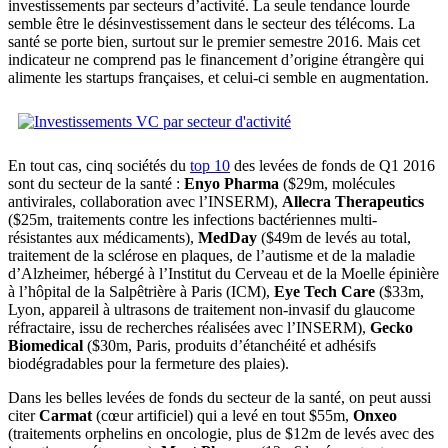
investissements par secteurs d’activité. La seule tendance lourde
semble être le désinvestissement dans le secteur des télécoms. La
santé se porte bien, surtout sur le premier semestre 2016. Mais cet
indicateur ne comprend pas le financement d’origine étrangère qui
alimente les startups françaises, et celui-ci semble en augmentation.
En tout cas, cinq sociétés du
top 10
des levées de fonds de Q1 2016
sont du secteur de la santé :
Enyo Pharma
($29m, molécules
antivirales, collaboration avec l’INSERM),
Allecra Therapeutics
($25m, traitements contre les infections bactériennes multi-
résistantes aux médicaments),
MedDay
($49m de levés au total,
traitement de la sclérose en plaques, de l’autisme et de la maladie
d’Alzheimer, hébergé à l’Institut du Cerveau et de la Moelle épinière
à l’hôpital de la Salpêtrière à Paris (ICM),
Eye Tech Care
($33m,
Lyon, appareil à ultrasons de traitement non-invasif du glaucome
réfractaire, issu de recherches réalisées avec l’INSERM),
Gecko
Biomedical
($30m, Paris, produits d’étanchéité et adhésifs
biodégradables pour la fermeture des plaies).
Dans les belles levées de fonds du secteur de la santé, on peut aussi
citer
Carmat
(cœur artificiel) qui a levé en tout $55m,
Onxeo
(traitements orphelins en oncologie, plus de $12m de levés avec des