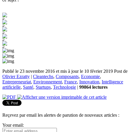
Publié le 23 novembre 2016 et mis à jour le 10 février 2019
Post de
Olivier Ezratty
|
Cleantechs
,
Composants
,
Economie
,
Entrepreneuriat
,
Environnement
,
France
,
Innovation
,
Intelligence
artificielle
,
Santé
,
Startups
,
Technologie
|
99864 lectures
Reçevez par email les alertes de parution de nouveaux articles :
Your email: