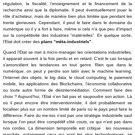
régulation, la fiscalité, l’enseignement et le financement de la
recherche ainsi que la diplomatie. Il peut éventuellement jouer le
rôle d’acheteur, mais de manière bien plus limitée que pendant les
trente glorieuses. Cependant, il peut le faire dans le domaine du
numérique où il y a fort à faire, même si cela n’a que peu d’impact
sur la compétitivité des industries “matérielles”. En quelque sorte,
l’Etat doit créer des
plans “méta-industriels”
.
Quand l’Etat se met à micro-manager les orientations industrielles,
il apparait souvent à la fois perdu et en retard. C’est le cas lorsque
s’amoncèlent les tendances en tout genre. Rien que dans le
numérique, on peut y perdre son latin avec le machine learning,
l’Internet des objets, le big data, le cloud computing, le paiement
mobile, les applications des Blockchains, l’économie collaborative
ou toute autre forme de désintermédiation. Comment faire des
choix ? Aujourd’hui, l’Etat n’en fait pas et saupoudre son action. Là
où il peut encore être interventionniste, il doit probablement se
focaliser plus sur un nombre limité de paris où le pays peut faire la
différence. Faire du me-too n’est pas une stratégie industrielle sauf
lorsque l’on peut être compétitif côté couts, ce qui n’est pas dans
nos cordes. La dimension temporelle est critique : les nouveaux
marchés, notamment ceux qui sont les plus technologiques, se