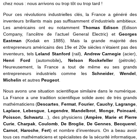
chez nous : nous arrivons ou trop tôt ou trop tard !
Pour ces révolutions industrielles clés, la France a généré des
inventeurs brillants mais pas suffisamment d’industriels ambitieux.
Les américains ont eu notamment
Thomas Edison
(Edison
Company, l’ancêtre de l’actuel General Electric) et
Georges
Eastman
(Kodak en 1885). Mais la grande majorité des
entrepreneurs américains des 19e et 20e siècles n’étaient pas des
inventeurs, tels
Leland Stanford
(rail),
Andrew Carnegie
(acier),
Henri Ford
(automobile)
, Nelson Rockefeller
(pétrole).
Heureusement, la France a tout de même eu ses grands
entrepreneurs industriels comme les
Schneider
,
Wendel
,
Michelin
et autres
Peugeot
.
Nous avons une situation scientifique similaire dans le numérique.
La France a une tradition scientifique solide avec de très grands
mathématiciens (
Descartes
,
Fermat
,
Fourier
,
Cauchy
,
Lagrange
,
Laplace
,
Lebesgue
,
Legendre
,
Mandelbrot
,
Monge
,
Poincaré
,
Poisson
,
Schwartz
…), des physiciens (
Ampère
,
Marie et Pierre
Curie
,
Charpak
,
Coulomb
,
De Broglie
,
De Gennes
,
Becquerel
,
Carnot
,
Haroche
,
Fert
) et nombre d’inventeurs. On a beau avoir
tous ces mathématiciens et spécialistes de la sécurité informatique,