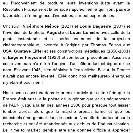
eu l’inconvénient de produire leurs inventions juste avant la
Révolution Française et la période napoléonienne qui n’ont pas été
favorables à l’émergence d’industries, surtout exportatrices.
Ont suivi
Nicéphore Niépce
(1827) et
Louis Daguerre
(1937) et
l’invention de la photo,
Auguste
et
Louis Lumière
avec celle de la
photo instantanée et le perfectionnement de la projection
cinématographique, inventée à l’origine par Thomas Edison aux
USA,
Gustave Eiffel
et ses constructions métalliques (1858-1891)
et
Eugène Freyssinet
(1928) et son béton précontraint. Aucun de
ces inventeurs n’a été à l’origine d’un pôle industriel digne de ce
nom. Et avant 1945, n’en déplaise à Jean-Michel Billaut, la France
n’avait pas encore inventé l’ENA donc nos malheureux énarques
n’y étaient pour rien !
Nous avons aussi vu dans le premier article de cette série que la
France était aussi à la pointe de la génomique et du séquençage
de l’ADN jusqu’à la fin des années 1990 pour presque tout laisser
tomber après, alors que le marché prenait forme et que les
industriels émergeaient dans le secteur. Nos efforts portaient sur la
recherche et ont été abandonnés aux débuts de l’industrialisation.
Le “time to market” semble être une donnée difficile à apprécier