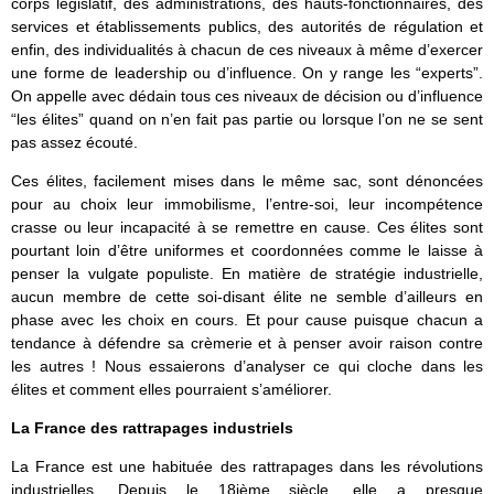
corps législatif, des administrations, des hauts-fonctionnaires, des
services et établissements publics, des autorités de régulation et
enfin, des individualités à chacun de ces niveaux à même d’exercer
une forme de leadership ou d’influence. On y range les “experts”.
On appelle avec dédain tous ces niveaux de décision ou d’influence
“les élites” quand on n’en fait pas partie ou lorsque l’on ne se sent
pas assez écouté.
Ces élites, facilement mises dans le même sac, sont dénoncées
pour au choix leur immobilisme, l’entre-soi, leur incompétence
crasse ou leur incapacité à se remettre en cause. Ces élites sont
pourtant loin d’être uniformes et coordonnées comme le laisse à
penser la vulgate populiste. En matière de stratégie industrielle,
aucun membre de cette soi-disant élite ne semble d’ailleurs en
phase avec les choix en cours. Et pour cause puisque chacun a
tendance à défendre sa crèmerie et à penser avoir raison contre
les autres ! Nous essaierons d’analyser ce qui cloche dans les
élites et comment elles pourraient s’améliorer.
La France des rattrapages industriels
La France est une habituée des rattrapages dans les révolutions
industrielles. Depuis le 18ième siècle, elle a presque