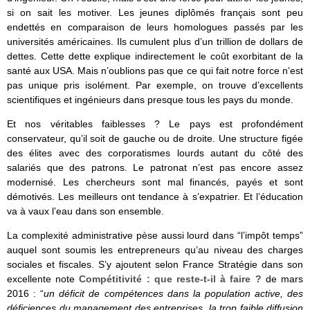
si on sait les motiver. Les jeunes diplômés français sont peu
endettés en comparaison de leurs homologues passés par les
universités américaines. Ils cumulent plus d’un trillion de dollars de
dettes. Cette dette explique indirectement le coût exorbitant de la
santé aux USA. Mais n’oublions pas que ce qui fait notre force n’est
pas unique pris isolément. Par exemple, on trouve d’excellents
scientifiques et ingénieurs dans presque tous les pays du monde.
Et nos véritables faiblesses ? Le pays est profondément
conservateur, qu’il soit de gauche ou de droite. Une structure figée
des élites avec des corporatismes lourds autant du côté des
salariés que des patrons. Le patronat n’est pas encore assez
modernisé. Les chercheurs sont mal financés, payés et sont
démotivés. Les meilleurs ont tendance à s’expatrier. Et l’éducation
va à vaux l’eau dans son ensemble.
La complexité administrative pèse aussi lourd dans “l’impôt temps”
auquel sont soumis les entrepreneurs qu’au niveau des charges
sociales et fiscales. S’y ajoutent selon France Stratégie dans son
excellente note
Compétitivité : que reste-t-il à faire ?
de mars
2016 : “
un déficit de compétences dans la population active, des
déficiences du management des entreprises, la trop faible diffusion