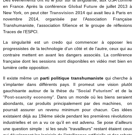
Des événements ont vu le jour sur la singularité, aux USA comme
en France. Après la conférence
Global Future
de juillet 2013 à
New York, on peut citer
Transvision 2014
qui avait lieu à Paris en
novembre 2014, organisée par l’Association Française
Transhumaniste, l’association fiXience et le groupe de réflexions
Traces de l’ESPCI.
La singularité est un credo qui commencer à opposer les
progressistes de la technologie d’un côté et de l’autre, ceux qui au
contraire mettent en avant les dangers associés. La conférence
française dont les sessions sont disponibles en vidéo met bien en
lumière cette opposition.
Il existe même un
parti politique transhumaniste
qui cherche à
s’implanter dans différents pays. Il promeut une vision plutôt
gauchisante autour de la thèse du “
Social Futurism
” et de la
“
Post-scarcity economy
“. Dans un monde où les biens seraient
abondants, car produits principalement par des machines, on
pourrait assurer un revenu minimum pour chacun. Ces idées
existaient déjà au 19ième siècle pendant les premières révolutions
industrielles et on a vu ce qu’il en est advenu. Se pose d’ailleurs
une question simple : si les seuls “travailleurs” restant étaient ceux