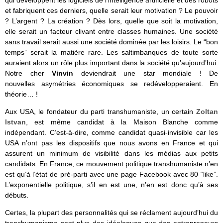
qui développent les logiciels de l’intelligence artificielle et des robots
et fabriquent ces derniers, quelle serait leur motivation ? Le pouvoir
? L’argent ? La création ? Dès lors, quelle que soit la motivation,
elle serait un facteur clivant entre classes humaines. Une société
sans travail serait aussi une société dominée par les loisirs. Le “bon
temps” serait la matière rare. Les saltimbanques de toute sorte
auraient alors un rôle plus important dans la société qu’aujourd’hui.
Notre cher
Vinvin
deviendrait une star mondiale ! De
nouvelles asymétries économiques se redévelopperaient. En
théorie… !
Aux USA, le fondateur du parti transhumaniste, un certain
Zoltan
Istvan
, est même candidat à la Maison Blanche comme
indépendant. C’est-à-dire, comme candidat quasi-invisible car les
USA n’ont pas les dispositifs que nous avons en France et qui
assurent un minimum de visibilité dans les médias aux petits
candidats. En France, ce mouvement politique transhumaniste n’en
est qu’à l’état de pré-parti avec une page Facebook avec 80 “like”.
L’exponentielle politique, s’il en est une, n’en est donc qu’à ses
débuts.
Certes, la plupart des personnalités qui se réclament aujourd’hui du