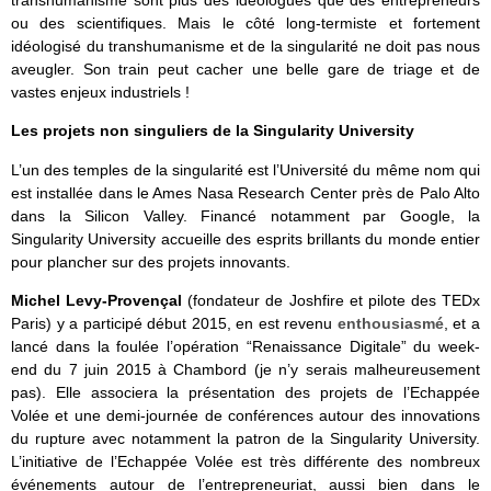
transhumanisme sont plus des idéologues que des entrepreneurs
ou des scientifiques. Mais le côté long-termiste et fortement
idéologisé du transhumanisme et de la singularité ne doit pas nous
aveugler. Son train peut cacher une belle gare de triage et de
vastes enjeux industriels !
Les projets non singuliers de la Singularity University
L’un des temples de la singularité est l’Université du même nom qui
est installée dans le Ames Nasa Research Center près de Palo Alto
dans la Silicon Valley. Financé notamment par Google, la
Singularity University accueille des esprits brillants du monde entier
pour plancher sur des projets innovants.
Michel Levy-Provençal
(fondateur de Joshfire et pilote des TEDx
Paris) y a participé début 2015, en est revenu
enthousiasmé
, et a
lancé dans la foulée l’opération “Renaissance Digitale” du week-
end du 7 juin 2015 à Chambord (je n’y serais malheureusement
pas). Elle associera la présentation des projets de l’Echappée
Volée et une demi-journée de conférences autour des innovations
du rupture avec notamment la patron de la Singularity University.
L’initiative de l’Echappée Volée est très différente des nombreux
événements autour de l’entrepreneuriat, aussi bien dans le