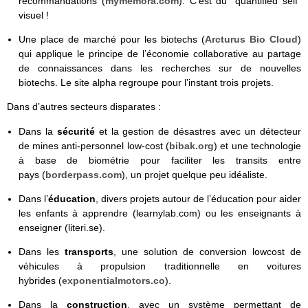
recommandations (
mymemora.com
). C’est du “quantified self”
visuel !
Une place de marché pour les biotechs (
Arcturus Bio Cloud
)
qui applique le principe de l’économie collaborative au partage
de connaissances dans les recherches sur de nouvelles
biotechs. Le site alpha regroupe pour l’instant trois projets.
Dans d’autres secteurs disparates :
Dans la
sécurité
et la gestion de désastres avec un détecteur
de mines anti-personnel low-cost (
bibak.org
) et une technologie
à base de biométrie pour faciliter les transits entre
pays (
borderpass.com
), un projet quelque peu idéaliste.
Dans l’
éducation
, divers projets autour de l’éducation pour aider
les enfants à apprendre (learnylab.com) ou les enseignants à
enseigner (literi.se).
Dans les
transports
, une solution de conversion lowcost de
véhicules à propulsion traditionnelle en voitures
hybrides (
exponentialmotors.co
).
Dans la
construction
, avec un système permettant de