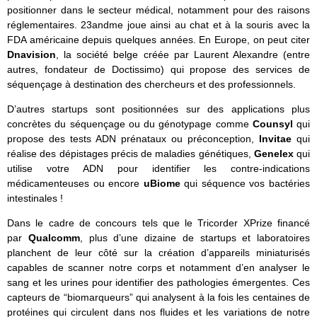
positionner dans le secteur médical, notamment pour des raisons
réglementaires. 23andme joue ainsi au chat et à la souris avec la
FDA américaine depuis quelques années. En Europe, on peut citer
Dnavision
, la société belge créée par Laurent Alexandre (entre
autres, fondateur de Doctissimo) qui propose des services de
séquençage à destination des chercheurs et des professionnels.
D’autres startups sont positionnées sur des applications plus
concrètes du séquençage ou du génotypage comme
Counsyl
qui
propose des tests ADN prénataux ou préconception,
Invitae
qui
réalise des dépistages précis de maladies génétiques,
Genelex
qui
utilise votre ADN pour identifier les contre-indications
médicamenteuses ou encore
uBiome
qui séquence vos bactéries
intestinales !
Dans le cadre de concours tels que le Tricorder XPrize financé
par
Qualcomm
, plus d’une dizaine de startups et laboratoires
planchent de leur côté sur la création d’appareils miniaturisés
capables de scanner notre corps et notamment d’en analyser le
sang et les urines pour identifier des pathologies émergentes. Ces
capteurs de “biomarqueurs” qui analysent à la fois les centaines de
protéines qui circulent dans nos fluides et les variations de notre