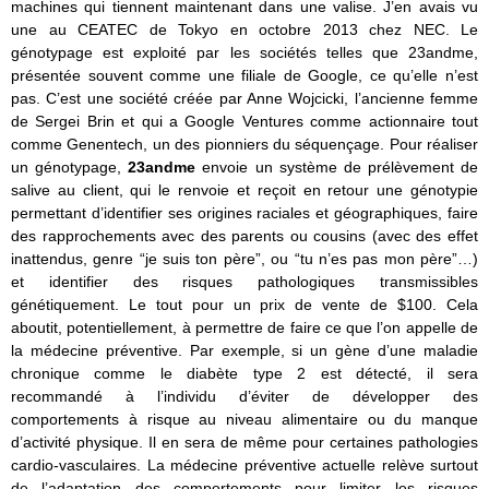
machines qui tiennent maintenant dans une valise. J’en avais vu
une au CEATEC de Tokyo en octobre 2013 chez NEC. Le
génotypage est exploité par les sociétés telles que 23andme,
présentée souvent comme une filiale de Google, ce qu’elle n’est
pas. C’est une société créée par Anne Wojcicki, l’ancienne femme
de Sergei Brin et qui a Google Ventures comme actionnaire tout
comme Genentech, un des pionniers du séquençage. Pour réaliser
un génotypage,
23andme
envoie un système de prélèvement de
salive au client, qui le renvoie et reçoit en retour une génotypie
permettant d’identifier ses origines raciales et géographiques, faire
des rapprochements avec des parents ou cousins (avec des effet
inattendus, genre “je suis ton père”, ou “tu n’es pas mon père”…)
et identifier des risques pathologiques transmissibles
génétiquement. Le tout pour un prix de vente de $100. Cela
aboutit, potentiellement, à permettre de faire ce que l’on appelle de
la médecine préventive. Par exemple, si un gène d’une maladie
chronique comme le diabète type 2 est détecté, il sera
recommandé à l’individu d’éviter de développer des
comportements à risque au niveau alimentaire ou du manque
d’activité physique. Il en sera de même pour certaines pathologies
cardio-vasculaires. La médecine préventive actuelle relève surtout
de l’adaptation des comportements pour limiter les risques