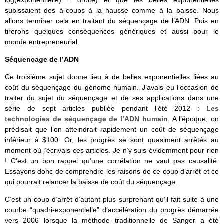
log(exponentielle) = droite) et que les belles exponentielles
subissaient des à-coups à la hausse comme à la baisse. Nous
allons terminer cela en traitant du séquençage de l’ADN. Puis en
tirerons quelques conséquences génériques et aussi pour le
monde entrepreneurial.
Séquençage de l’ADN
Ce troisième sujet donne lieu à de belles exponentielles liées au
coût du séquençage du génome humain. J’avais eu l’occasion de
traiter du sujet du séquençage et de ses applications dans une
série de sept articles publiée pendant l’été 2012 :
Les
technologies de séquençage de l’ADN humain
. A l’époque, on
prédisait que l’on atteindrait rapidement un coût de séquençage
inférieur à $100. Or, les progrès se sont quasiment arrêtés au
moment où j’écrivais ces articles. Je n’y suis évidemment pour rien
! C’est un bon rappel qu’une corrélation ne vaut pas causalité.
Essayons donc de comprendre les raisons de ce coup d’arrêt et ce
qui pourrait relancer la baisse de coût du séquençage.
C’est un coup d’arrêt d’autant plus surprenant qu’il fait suite à une
courbe “quadri-exponentielle” d’accélération du progrès démarrée
vers 2006 lorsque la méthode traditionnelle de Sanger a été