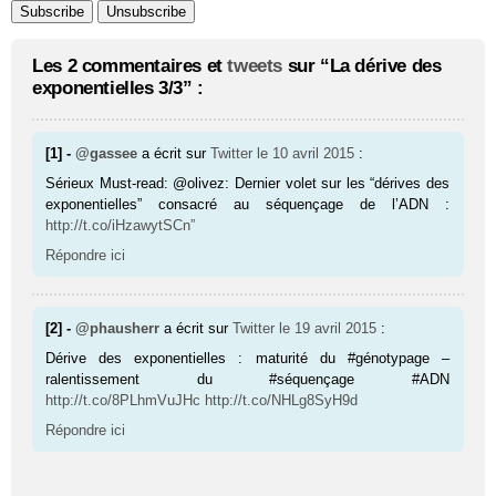
Les 2 commentaires et
tweets
sur “La dérive des
exponentielles 3/3” :
[1] -
@gassee
a écrit sur
Twitter
le 10 avril 2015
:
Sérieux Must-read: @olivez: Dernier volet sur les “dérives des
exponentielles” consacré au séquençage de l’ADN :
http://t.co/iHzawytSCn”
Répondre ici
[2] -
@phausherr
a écrit sur
Twitter
le 19 avril 2015
:
Dérive des exponentielles : maturité du #génotypage –
ralentissement du #séquençage #ADN
http://t.co/8PLhmVuJHc
http://t.co/NHLg8SyH9d
Répondre ici