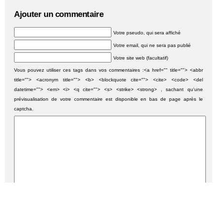
Ajouter un commentaire
Votre pseudo, qui sera affiché
Votre email, qui ne sera pas publié
Votre site web (facultatif)
Vous pouvez utiliser ces tags dans vos commentaires :<a href="" title=""> <abbr
title=""> <acronym title=""> <b> <blockquote cite=""> <cite> <code> <del
datetime=""> <em> <i> <q cite=""> <s> <strike> <strong> , sachant qu'une
prévisualisation de votre commentaire est disponible en bas de page après le
captcha.