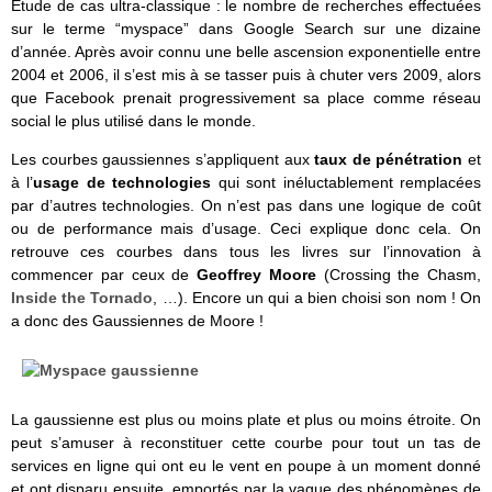
Etude de cas ultra-classique : le nombre de recherches effectuées
sur le terme “myspace” dans Google Search sur une dizaine
d’année. Après avoir connu une belle ascension exponentielle entre
2004 et 2006, il s’est mis à se tasser puis à chuter vers 2009, alors
que Facebook prenait progressivement sa place comme réseau
social le plus utilisé dans le monde.
Les courbes gaussiennes s’appliquent aux
taux de pénétration
et
à l’
usage de technologies
qui sont inéluctablement remplacées
par d’autres technologies. On n’est pas dans une logique de coût
ou de performance mais d’usage. Ceci explique donc cela. On
retrouve ces courbes dans tous les livres sur l’innovation à
commencer par ceux de
Geoffrey Moore
(Crossing the Chasm,
Inside the Tornado
, …). Encore un qui a bien choisi son nom ! On
a donc des Gaussiennes de Moore !
La gaussienne est plus ou moins plate et plus ou moins étroite. On
peut s’amuser à reconstituer cette courbe pour tout un tas de
services en ligne qui ont eu le vent en poupe à un moment donné
et ont disparu ensuite, emportés par la vague des phénomènes de