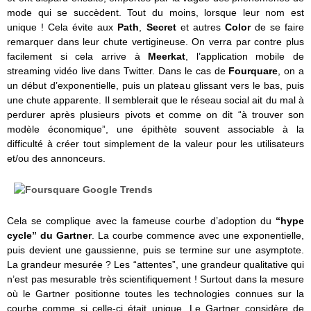
mode qui se succèdent. Tout du moins, lorsque leur nom est
unique ! Cela évite aux
Path
,
Secret
et autres
Color
de se faire
remarquer dans leur chute vertigineuse. On verra par contre plus
facilement si cela arrive à
Meerkat
, l’application mobile de
streaming vidéo live dans Twitter. Dans le cas de
Fourquare
, on a
un début d’exponentielle, puis un plateau glissant vers le bas, puis
une chute apparente. Il semblerait que le réseau social ait du mal à
perdurer après plusieurs pivots et comme on dit “à trouver son
modèle économique”, une épithète souvent associable à la
difficulté à créer tout simplement de la valeur pour les utilisateurs
et/ou des annonceurs.
Cela se complique avec la fameuse courbe d’adoption du
“hype
cycle” du Gartner
. La courbe commence avec une exponentielle,
puis devient une gaussienne, puis se termine sur une asymptote.
La grandeur mesurée ? Les “attentes”, une grandeur qualitative qui
n’est pas mesurable très scientifiquement ! Surtout dans la mesure
où le Gartner positionne toutes les technologies connues sur la
courbe comme si celle-ci était unique. Le Gartner considère de