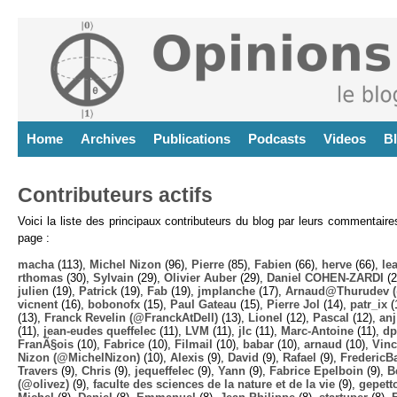
Home
Archives
Publications
Podcasts
Videos
B
Contributeurs actifs
Voici la liste des principaux contributeurs du blog par leurs commentair
page :
macha
(113),
Michel Nizon
(96),
Pierre
(85),
Fabien
(66),
herve
(66),
lea
rthomas
(30),
Sylvain
(29),
Olivier Auber
(29),
Daniel COHEN-ZARDI
(2
julien
(19),
Patrick
(19),
Fab
(19),
jmplanche
(17),
Arnaud@Thurudev (
vicnent
(16),
bobonofx
(15),
Paul Gateau
(15),
Pierre Jol
(14),
patr_ix
(
(13),
Franck Revelin (@FranckAtDell)
(13),
Lionel
(12),
Pascal
(12),
anj
(11),
jean-eudes queffelec
(11),
LVM
(11),
jlc
(11),
Marc-Antoine
(11),
dp
FranÃ§ois
(10),
Fabrice
(10),
Filmail
(10),
babar
(10),
arnaud
(10),
Vinc
Nizon (@MichelNizon)
(10),
Alexis
(9),
David
(9),
Rafael
(9),
FredericB
Travers
(9),
Chris
(9),
jequeffelec
(9),
Yann
(9),
Fabrice Epelboin
(9),
B
(@olivez)
(9),
faculte des sciences de la nature et de la vie
(9),
gepett