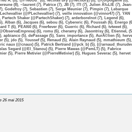
Fred A.
(8),
@FredOu_
(8),
Nicolas Bry (@NicoBry)
(8),
@corpogame
(8),
ereune
(8),
~laurent
(7),
Patrice
(7),
JB
(7),
ITI
(7),
Julien Ã‰LIE
(7),
Jean-
7),
Godefroy
(7),
Sebastien
(7),
Serge Meunier
(7),
Pimpin
(7),
Lebarque
Lechevallier (@PLechevallier)
(7),
veille innovation (@vinno47)
(7),
YAN
),
Partech Shaker (@PartechShaker)
(7),
arderborelnot
(7),
Legend
(6),
6),
Alban
(6),
Jacques
(6),
sebou
(6),
Cybereric
(6),
Poussah
(6),
Energo
(6
hard T
(6),
PEAI60
(6),
Free4ever
(6),
Guerric
(6),
Richard
(6),
tvtweet
(6),
 (@ObservaEmpresa)
(6),
romu
(6),
cheramy
(6),
Jasontrisy
(6),
EtienneL
(5
),
apbianco
(5),
dePassage
(5),
Sans_importance
(5),
AurÃ©lien
(5),
herv
er
(5),
jdo
(5),
Youssef
(5),
Renaud
(5),
Alain Raynaud
(5),
mmathieum
(5),
ric naux (@cnaux)
(5),
Patrick Bertrand (@pck_b)
(5),
(@arnaud_thurudev
slas Segard (@El_Stanou)
(5),
Pierre Mawas (@PemLT)
(5),
Fabrice
nier
(5),
Pierre Metivier (@PierreMetivier)
(5),
Hugues Severac
(5),
hervet
le 26 mai 2015