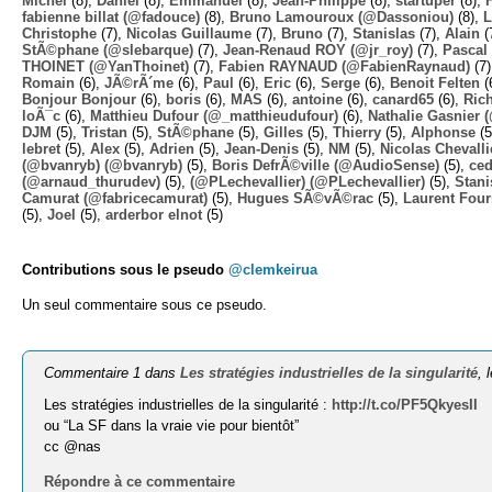
Michel
(8),
Daniel
(8),
Emmanuel
(8),
Jean-Philippe
(8),
startuper
(8),
fabienne billat (@fadouce)
(8),
Bruno Lamouroux (@Dassoniou)
(8),
L
Christophe
(7),
Nicolas Guillaume
(7),
Bruno
(7),
Stanislas
(7),
Alain
(
StÃ©phane (@slebarque)
(7),
Jean-Renaud ROY (@jr_roy)
(7),
Pascal 
THOINET (@YanThoinet)
(7),
Fabien RAYNAUD (@FabienRaynaud)
(7
Romain
(6),
JÃ©rÃ´me
(6),
Paul
(6),
Eric
(6),
Serge
(6),
Benoit Felten
(
Bonjour Bonjour
(6),
boris
(6),
MAS
(6),
antoine
(6),
canard65
(6),
Ric
loÃ¯c
(6),
Matthieu Dufour (@_matthieudufour)
(6),
Nathalie Gasnier
DJM
(5),
Tristan
(5),
StÃ©phane
(5),
Gilles
(5),
Thierry
(5),
Alphonse
(5
lebret
(5),
Alex
(5),
Adrien
(5),
Jean-Denis
(5),
NM
(5),
Nicolas Chevalli
(@bvanryb) (@bvanryb)
(5),
Boris DefrÃ©ville (@AudioSense)
(5),
ced
(@arnaud_thurudev)
(5),
(@PLechevallier) (@PLechevallier)
(5),
Stani
Camurat (@fabricecamurat)
(5),
Hugues SÃ©vÃ©rac
(5),
Laurent Four
(5),
Joel
(5),
arderbor elnot
(5)
Contributions sous le pseudo
@clemkeirua
Un seul commentaire sous ce pseudo.
Commentaire 1 dans
Les stratégies industrielles de la singularité
, 
Les stratégies industrielles de la singularité :
http://t.co/PF5QkyesII
ou “La SF dans la vraie vie pour bientôt”
cc @nas
Répondre à ce commentaire