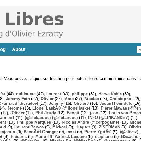
log
About
es. Vous pouvez cliquer sur leur lien pour obtenir leurs commentaires dans ce
far
(44),
guillaume
(42),
Laurent
(40),
philippe
(32),
Herve Kabla
(30),
8),
Jeremy Fain
(27),
Olivier
(27),
Marc
(27),
Nicolas
(25),
Christophe
(22),
@arnaud_thurudev)
(17),
Jeremy
(16),
OlivierJ
(16),
JustinThemiddle
(16)
14),
Jerome
(13),
Lionel LaskÃ© (@lionellaske)
(13),
Pierre Mawas (@Pe
(12),
/Olivier
(12),
Phil Jeudy
(12),
Benoit
(12),
jean
(12),
Louis van Proos
armen1
(11),
(@slebarque) (@slebarque)
(11),
INFO (@LINKANDEV)
(11),
ent
(10),
Philippe Marques
(10),
Nicolas Andre (@corpogame)
(10),
Miche
aud
(9),
Laurent Bervas
(9),
Mickael
(9),
Hugues
(9),
ZISERMAN
(9),
Olivie
enjamin
(9),
BenoÃ®t Granger
(9),
laozi
(9),
Pierre YgriÃ©
(9),
(@olivez)
ot
(9),
Frederic
(8),
Marie
(8),
Yannick Lejeune
(8),
stephane
(8),
BScache
(