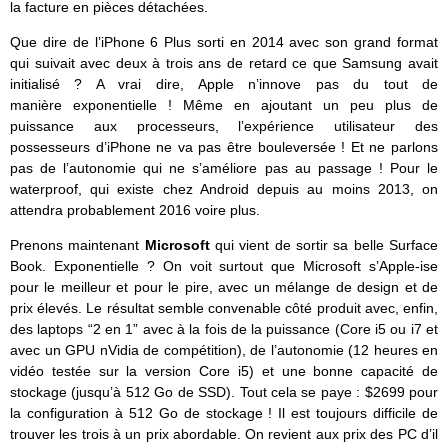
la facture en pièces détachées.
Que dire de l’iPhone 6 Plus sorti en 2014 avec son grand format
qui suivait avec deux à trois ans de retard ce que Samsung avait
initialisé ? A vrai dire, Apple n’innove pas du tout de
manière exponentielle ! Même en ajoutant un peu plus de
puissance aux processeurs, l’expérience utilisateur des
possesseurs d’iPhone ne va pas être bouleversée ! Et ne parlons
pas de l’autonomie qui ne s’améliore pas au passage ! Pour le
waterproof, qui existe chez Android depuis au moins 2013, on
attendra probablement 2016 voire plus.
Prenons maintenant
Microsoft
qui vient de sortir sa belle Surface
Book. Exponentielle ? On voit surtout que Microsoft s’Apple-ise
pour le meilleur et pour le pire, avec un mélange de design et de
prix élevés. Le résultat semble convenable côté produit avec, enfin,
des laptops “2 en 1” avec à la fois de la puissance (Core i5 ou i7 et
avec un GPU nVidia de compétition), de l’autonomie (12 heures en
vidéo testée sur la version Core i5) et une bonne capacité de
stockage (jusqu’à 512 Go de SSD). Tout cela se paye : $2699 pour
la configuration à 512 Go de stockage ! Il est toujours difficile de
trouver les trois à un prix abordable. On revient aux prix des PC d’il