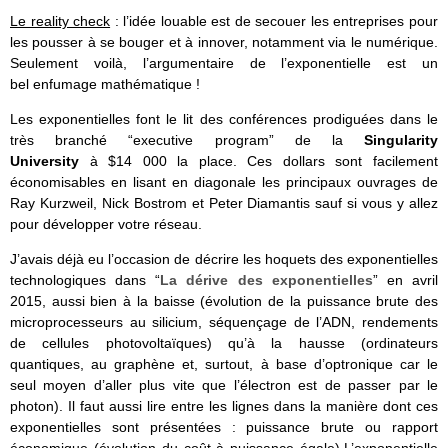
Le reality check
: l’idée louable est de secouer les entreprises pour
les pousser à se bouger et à innover, notamment via le numérique.
Seulement voilà, l’argumentaire de l’exponentielle est un
bel enfumage mathématique !
Les exponentielles font le lit des conférences prodiguées dans le
très branché “executive program” de la
Singularity
University
à $14 000 la place. Ces dollars sont facilement
économisables en lisant en diagonale les principaux ouvrages de
Ray Kurzweil, Nick Bostrom et Peter Diamantis sauf si vous y allez
pour développer votre réseau.
J’avais déjà eu l’occasion de décrire les hoquets des exponentielles
technologiques dans “
La dérive des exponentielles
” en avril
2015, aussi bien à la baisse (évolution de la puissance brute des
microprocesseurs au silicium, séquençage de l’ADN, rendements
de cellules photovoltaïques) qu’à la hausse (ordinateurs
quantiques, au graphène et, surtout, à base d’optronique car le
seul moyen d’aller plus vite que l’électron est de passer par le
photon). Il faut aussi lire entre les lignes dans la manière dont ces
exponentielles sont présentées : puissance brute ou rapport
économique (évolution du coût à puissance égale).L’exponentielle