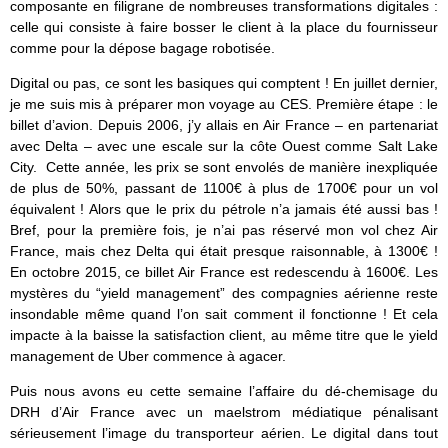
composante en filigrane de nombreuses transformations digitales :
celle qui consiste à faire bosser le client à la place du fournisseur
comme pour la dépose bagage robotisée.
Digital ou pas, ce sont les basiques qui comptent ! En juillet dernier,
je me suis mis à préparer mon voyage au CES. Première étape : le
billet d’avion. Depuis 2006, j’y allais en Air France – en partenariat
avec Delta – avec une escale sur la côte Ouest comme Salt Lake
City. Cette année, les prix se sont envolés de manière inexpliquée
de plus de 50%, passant de 1100€ à plus de 1700€ pour un vol
équivalent ! Alors que le prix du pétrole n’a jamais été aussi bas !
Bref, pour la première fois, je n’ai pas réservé mon vol chez Air
France, mais chez Delta qui était presque raisonnable, à 1300€ !
En octobre 2015, ce billet Air France est redescendu à 1600€. Les
mystères du “yield management” des compagnies aérienne reste
insondable même quand l’on sait comment il fonctionne ! Et cela
impacte à la baisse la satisfaction client, au même titre que le yield
management de Uber commence à agacer.
Puis nous avons eu cette semaine l’affaire du dé-chemisage du
DRH d’Air France avec un maelstrom médiatique pénalisant
sérieusement l’image du transporteur aérien. Le digital dans tout