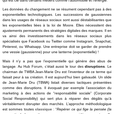
qui est clé dans certains métiers comme l’automobile et l’énergie.
Les données du changement ne se résument cependant pas à des
exponentielles technologiques. Les successions de gaussiennes
dans les usages de réseaux sociaux sont aussi déstabilisantes que
les exponentielles liées à la loi de Moore. Elles nécessitent des
ajustements permanents des stratégies digitales des marques. Il en
va ainsi des investissements dans les réseaux sociaux plus
spécialisés que Facebook ou Twitter comme Instagram, Snapchat,
Pinterest, ou Whatsapp. Une entreprise doit se garder de prendre
une vessie (gaussienne) pour une lanterne (exponentielle) !
Mais il n’y a pas que l’exponentielle qui génère des abus de
langage. Au Hub Forum, c’était aussi le tour des
disruptions
. Le
chairman de TWBA Jean-Marie Dru est l’inventeur de ce terme qui
faisait peur à sa création. Il est aujourd’hui bien galvaudé. Un slide
de Jean-Marie Dru (TBWA) listait diverses tactiques présentées
comme des disruptions. Il évoquait par exemple l’association du
marketing à des actions de “responsabilité sociale” (Corporate
Social Responsibility) qui sert plus à réparer des dégâts qu’à
véritablement disrupter des marchés. L’approche méthodologique
est sommes toutes
classique
: “
Repérer ce qui fige la pensée (la