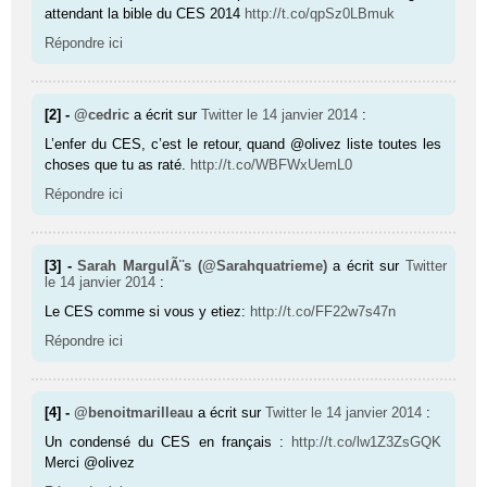
attendant la bible du CES 2014
http://t.co/qpSz0LBmuk
Répondre ici
[2] -
@cedric
a écrit sur
Twitter
le 14 janvier 2014
:
L’enfer du CES, c’est le retour, quand @olivez liste toutes les
choses que tu as raté.
http://t.co/WBFWxUemL0
Répondre ici
[3] -
Sarah MargulÃ¨s (@Sarahquatrieme)
a écrit sur
Twitter
le 14 janvier 2014
:
Le CES comme si vous y etiez:
http://t.co/FF22w7s47n
Répondre ici
[4] -
@benoitmarilleau
a écrit sur
Twitter
le 14 janvier 2014
:
Un condensé du CES en français :
http://t.co/lw1Z3ZsGQK
Merci @olivez