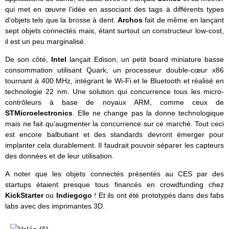
qui met en œuvre l’idée en associant des tags à différents types
d’objets tels que la brosse à dent.
Archos
fait de même en lançant
sept objets connectés mais, étant surtout un constructeur low-cost,
il est un peu marginalisé.
De son côté,
Intel
lançait Edison, un petit board miniature basse
consommation utilisant Quark, un processeur double-cœur x86
tournant à 400 MHz, intégrant le Wi-Fi et le Bluetooth et réalisé en
technologie 22 nm. Une solution qui concurrence tous les micro-
contrôleurs à base de noyaux ARM, comme ceux de
STMicroelectronics
. Elle ne change pas la donne technologique
mais ne fait qu’augmenter la concurrence sur ce marché. Tout ceci
est encore balbutiant et des standards devront émerger pour
implanter cela durablement. Il faudrait pouvoir séparer les capteurs
des données et de leur utilisation.
A noter que les objets connectés présentés au CES par des
startups étaient presque tous financés en crowdfunding chez
KickStarter
ou
Indiegogo
! Et ils ont été prototypés dans des fabs
labs avec des imprimantes 3D.