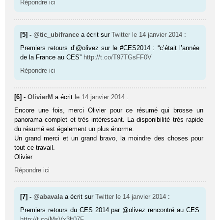
Répondre ici
[5] -
@tic_ubifrance
a écrit sur
Twitter
le 14 janvier 2014
:
Premiers retours d’@olivez sur le #CES2014 : “c’était l’année
de la France au CES”
http://t.co/T97TGsFF0V
Répondre ici
[6] -
OlivierM
a écrit
le 14 janvier 2014
:
Encore une fois, merci Olivier pour ce résumé qui brosse un
panorama complet et très intéressant. La disponibilité très rapide
du résumé est également un plus énorme.
Un grand merci et un grand bravo, la moindre des choses pour
tout ce travail.
Olivier
Répondre ici
[7] -
@abavala
a écrit sur
Twitter
le 14 janvier 2014
:
Premiers retours du CES 2014 par @olivez rencontré au CES
http://t.co/MsVx3lt07F