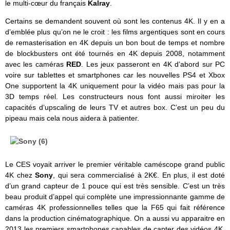
le multi-cœur du français
Kalray
.
Certains se demandent souvent où sont les contenus 4K. Il y en a
d’emblée plus qu’on ne le croit : les films argentiques sont en cours
de remasterisation en 4K depuis un bon bout de temps et nombre
de blockbusters ont été tournés en 4K depuis 2008, notamment
avec les caméras
RED
. Les jeux passeront en 4K d’abord sur PC
voire sur tablettes et smartphones car les nouvelles PS4 et Xbox
One supportent la 4K uniquement pour la vidéo mais pas pour la
3D temps réel. Les constructeurs nous font aussi miroiter les
capacités d’upscaling de leurs TV et autres box. C’est un peu du
pipeau mais cela nous aidera à patienter.
Le CES voyait arriver le premier véritable caméscope grand public
4K chez
Sony
, qui sera commercialisé à 2K€. En plus, il est doté
d’un grand capteur de 1 pouce qui est très sensible. C’est un très
beau produit d’appel qui complète une impressionnante gamme de
caméras 4K professionnelles telles que la F65 qui fait référence
dans la production cinématographique. On a aussi vu apparaitre en
2013 les premiers smartphones capables de capter des vidéos 4K,