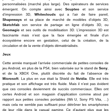
personnalisées (marché plus large). Des opérateurs de services
émergent. On compte ainsi avec
Scupteo
et son service
d’impression 3D,
Whiteclouds
qui a l’air de faire pareil,
Shapeways
et sa place de marché de modèles d’objets 3D,
Sketchfab
son service de partage en ligne d’objets 3D, ou
Geomagic
et ses outils de modélisation 3D. L’impression 3D est
fascinante mais n’est que la face émergée et finale d’un
écosystème encore en gestation, celui de la création, de la
circulation et de la vente d’objets dématérialisés.
Jeux
Cette année marquait l’arrivée commerciale de petites consoles de
jeu Android, en plus de la PS4, bien valorisée sur le stand de
Sony
,
et de la XBOX One, plutôt discrète du fait de l’absence de
Microsoft
. La plus en vue était la Shield de
Nvidia
. Elle est très
pratique et son affichage est très fluide. Mais il n’est pas évident
que ces consoles deviennent de succès commerciaux. Elles ont
certes Android et son magasin d’application comme atout par
rapport aux petites consoles portables (Wii U, Sony PS Vita, …)
mais cela ne semble pas suffisant pour détrôner les smartphones
de leur rôle dans le casual gaming. Ce d’autant plus que les