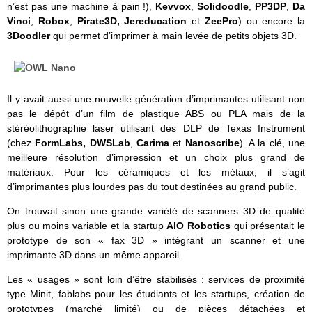
n’est pas une machine à pain !),
Kevvox
,
Solidoodle
,
PP3DP
,
Da
Vinci
,
Robox
,
Pirate3D, Jereducation
et
ZeePro
) ou encore la
3Doodler
qui permet d’imprimer à main levée de petits objets 3D.
Il y avait aussi une nouvelle génération d’imprimantes utilisant non
pas le dépôt d’un film de plastique ABS ou PLA mais de la
stéréolithographie laser utilisant des DLP de Texas Instrument
(chez
FormLabs, DWSLab
,
Carima
et
Nanoscribe
). A la clé, une
meilleure résolution d’impression et un choix plus grand de
matériaux. Pour les céramiques et les métaux, il s’agit
d’imprimantes plus lourdes pas du tout destinées au grand public.
On trouvait sinon une grande variété de scanners 3D de qualité
plus ou moins variable et la startup
AIO Robotics
qui présentait le
prototype de son « fax 3D » intégrant un scanner et une
imprimante 3D dans un même appareil.
Les « usages » sont loin d’être stabilisés : services de proximité
type Minit, fablabs pour les étudiants et les startups, création de
prototypes (marché limité) ou de pièces détachées et