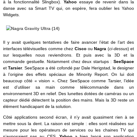
à la fonctionnalité Slingbox).
Yahoo
essaye de revenir dans la
danse avec sa Smart TV qui, on espère, fera oublier les Yahoo
Widgets.
Il y avait quelques tentatives de faire avancer l’état de l’art des
interfaces télévisuelles comme chez
Cisco
ou
Nagra
(
ci-dessus
) et
sur lesquelles nous reviendrons. Et puis avec la 3D et la
commande gestuelle. Notamment chez deux startups :
SeeSpace
et
Tarsier
. SeeSpace a été cofondé par Dale Herigstad, le designer
à l’origine des effets spéciaux de Minority Report. On lui doit
beaucoup côté « vision ». Chez SeeSpace comme Tarsier, l’idée
est d’utiliser sa main comme télécommande dans un
environnement 3D en relief. Des lunettes dotées de caméras ou un
capteur dédié détectent la position des mains. Mais la 3D reste un
élément handicapant de la solution.
Côté applications second écran, il n’y avait quasiment rien à se
mettre sous la dent. La raison est simple : elles sont réalisées sur
mesure pour les opérateurs de services ou les chaines TV qui
n’exposaient pas au CES.
Yahoo
a bien lancé son application