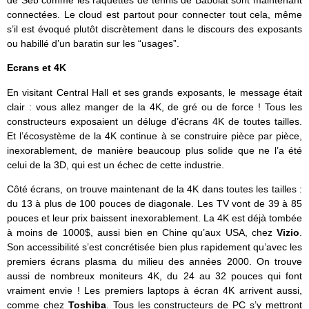
de Seb comme les raquettes de tennis de Babolat sont maintenant
connectées. Le cloud est partout pour connecter tout cela, même
s’il est évoqué plutôt discrètement dans le discours des exposants
ou habillé d’un baratin sur les “usages”.
Ecrans et 4K
En visitant Central Hall et ses grands exposants, le message était
clair : vous allez manger de la 4K, de gré ou de force ! Tous les
constructeurs exposaient un déluge d’écrans 4K de toutes tailles.
Et l’écosystème de la 4K continue à se construire pièce par pièce,
inexorablement, de manière beaucoup plus solide que ne l’a été
celui de la 3D, qui est un échec de cette industrie.
Côté écrans, on trouve maintenant de la 4K dans toutes les tailles :
du 13 à plus de 100 pouces de diagonale. Les TV vont de 39 à 85
pouces et leur prix baissent inexorablement. La 4K est déjà tombée
à moins de 1000$, aussi bien en Chine qu’aux USA, chez
Vizio
.
Son accessibilité s’est concrétisée bien plus rapidement qu’avec les
premiers écrans plasma du milieu des années 2000. On trouve
aussi de nombreux moniteurs 4K, du 24 au 32 pouces qui font
vraiment envie ! Les premiers laptops à écran 4K arrivent aussi,
comme chez
Toshiba
. Tous les constructeurs de PC s’y mettront