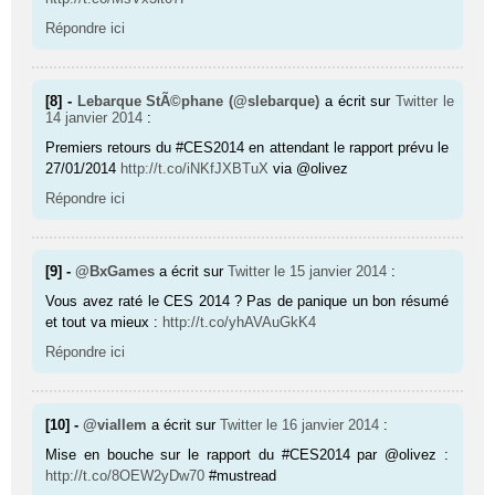
Répondre ici
[8] -
Lebarque StÃ©phane (@slebarque)
a écrit sur
Twitter
le
14 janvier 2014
:
Premiers retours du #CES2014 en attendant le rapport prévu le
27/01/2014
http://t.co/iNKfJXBTuX
via @olivez
Répondre ici
[9] -
@BxGames
a écrit sur
Twitter
le 15 janvier 2014
:
Vous avez raté le CES 2014 ? Pas de panique un bon résumé
et tout va mieux :
http://t.co/yhAVAuGkK4
Répondre ici
[10] -
@viallem
a écrit sur
Twitter
le 16 janvier 2014
:
Mise en bouche sur le rapport du #CES2014 par @olivez :
http://t.co/8OEW2yDw70
#mustread