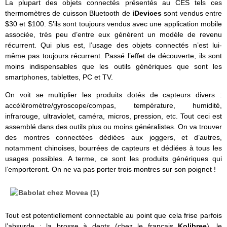
La plupart des objets connectés présentés au CES tels ces
thermomètres de cuisson Bluetooth de
iDevices
sont vendus entre
$30 et $100. S’ils sont toujours vendus avec une application mobile
associée, très peu d’entre eux génèrent un modèle de revenu
récurrent. Qui plus est, l’usage des objets connectés n’est lui-
même pas toujours récurrent. Passé l’effet de découverte, ils sont
moins indispensables que les outils génériques que sont les
smartphones, tablettes, PC et TV.
On voit se multiplier les produits dotés de capteurs divers :
accéléromètre/gyroscope/compas, température, humidité,
infrarouge, ultraviolet, caméra, micros, pression, etc. Tout ceci est
assemblé dans des outils plus ou moins généralistes. On va trouver
des montres connectées dédiées aux joggers, et d’autres,
notamment chinoises, bourrées de capteurs et dédiées à tous les
usages possibles. A terme, ce sont les produits génériques qui
l’emporteront. On ne va pas porter trois montres sur son poignet !
Tout est potentiellement connectable au point que cela frise parfois
l’absurde : la brosse à dents (chez le français
Kolibree
), le