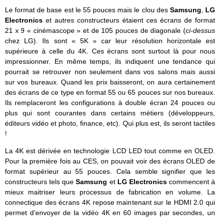
Le format de base est le 55 pouces mais le clou des
Samsung
,
LG
Electronics
et autres constructeurs étaient ces écrans de format
21 x 9 « cinémascope » et de 105 pouces de diagonale (
ci-dessus
chez LG). Ils sont « 5K » car leur résolution horizontale est
supérieure à celle du 4K. Ces écrans sont surtout là pour nous
impressionner. En même temps, ils indiquent une tendance qui
pourrait se retrouver non seulement dans vos salons mais aussi
sur vos bureaux. Quand les prix baisseront, on aura certainement
des écrans de ce type en format 55 ou 65 pouces sur nos bureaux.
Ils remplaceront les configurations à double écran 24 pouces ou
plus qui sont courantes dans certains métiers (développeurs,
éditeurs vidéo et photo, finance, etc). Qui plus est, ils seront tactiles
!
La 4K est dérivée en technologie LCD LED tout comme en OLED.
Pour la première fois au CES, on pouvait voir des écrans OLED de
format supérieur au 55 pouces. Cela semble signifier que les
constructeurs tels que
Samsung
et
LG Electronics
commencent à
mieux maitriser leurs processus de fabrication en volume. La
connectique des écrans 4K repose maintenant sur le HDMI 2.0 qui
permet d’envoyer de la vidéo 4K en 60 images par secondes, un