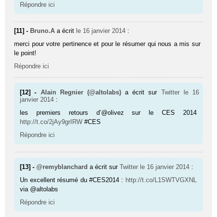
Répondre ici
[11] -
Bruno.A
a écrit
le 16 janvier 2014
:
merci pour votre pertinence et pour le résumer qui nous a mis sur
le point!
Répondre ici
[12] -
Alain Regnier (@altolabs)
a écrit sur
Twitter
le 16
janvier 2014
:
les premiers retours d’@olivez sur le CES 2014
http://t.co/2jAy9grIRW
#CES
Répondre ici
[13] -
@remyblanchard
a écrit sur
Twitter
le 16 janvier 2014
:
Un excellent résumé du #CES2014 :
http://t.co/L1SWTVGXNL
via @altolabs
Répondre ici