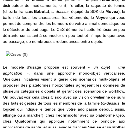
distributeur de médicaments, le lit, l’oreiller, la raquette de tennis
(chez le français
Babolat
, ci-dessus,
équipé du SDK de
Movea
), le
ballon de foot, les chaussures, les vêtements, le
Voyce
qui vous
permet de comprendre les humeurs de votre animal domestique ou
le détecteur de bed bugs. Le CES démontrait cette frénésie un peu
délirante consistant à connecter un peu tout et n’importe quoi avec
au passage, de nombreuses redondances entre objets.
Le modèle d’usage proposé est souvent «
un objet = une
application
», dans une approche mono-objet verticalisée.
Quelques initiatives visent à gérer des scénarios multi-objets et
proposer des plateformes horizontales agrégeant les données de
plusieurs catégories d’objets et gérant des scénarios de workflow.
On pouvait voir cela chez
Cisco
avec sa vision orwélienne de suivi
des faits et gestes de tous les membres de la famille (
ci-dessus
, le
logiciel qui indique le temps que votre ado passe debout, assis,
allongé ou à marcher), chez
Technicolor
avec sa plateforme Qeo,
chez
Qualcomm
qui applique notamment ce principe aux
applications de santé, et aussi avec le français
Sen.se
et sa Mother