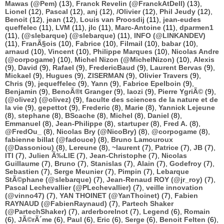
Mawas (@Pem)
(13),
Franck Revelin (@FranckAtDell)
(13),
Lionel
(12),
Pascal
(12),
anj
(12),
/Olivier
(12),
Phil Jeudy
(12),
Benoit
(12),
jean
(12),
Louis van Proosdij
(11),
jean-eudes
queffelec
(11),
LVM
(11),
jlc
(11),
Marc-Antoine
(11),
dparmen1
(11),
(@slebarque) (@slebarque)
(11),
INFO (@LINKANDEV)
(11),
FranÃ§ois
(10),
Fabrice
(10),
Filmail
(10),
babar
(10),
arnaud
(10),
Vincent
(10),
Philippe Marques
(10),
Nicolas Andre
(@corpogame)
(10),
Michel Nizon (@MichelNizon)
(10),
Alexis
(9),
David
(9),
Rafael
(9),
FredericBaud
(9),
Laurent Bervas
(9),
Mickael
(9),
Hugues
(9),
ZISERMAN
(9),
Olivier Travers
(9),
Chris
(9),
jequeffelec
(9),
Yann
(9),
Fabrice Epelboin
(9),
Benjamin
(9),
BenoÃ®t Granger
(9),
laozi
(9),
Pierre YgriÃ©
(9),
(@olivez) (@olivez)
(9),
faculte des sciences de la nature et de
la vie
(9),
gepettot
(9),
Frederic
(8),
Marie
(8),
Yannick Lejeune
(8),
stephane
(8),
BScache
(8),
Michel
(8),
Daniel
(8),
Emmanuel
(8),
Jean-Philippe
(8),
startuper
(8),
Fred A.
(8),
@FredOu_
(8),
Nicolas Bry (@NicoBry)
(8),
@corpogame
(8),
fabienne billat (@fadouce)
(8),
Bruno Lamouroux
(@Dassoniou)
(8),
Lereune
(8),
~laurent
(7),
Patrice
(7),
JB
(7),
ITI
(7),
Julien Ã‰LIE
(7),
Jean-Christophe
(7),
Nicolas
Guillaume
(7),
Bruno
(7),
Stanislas
(7),
Alain
(7),
Godefroy
(7),
Sebastien
(7),
Serge Meunier
(7),
Pimpin
(7),
Lebarque
StÃ©phane (@slebarque)
(7),
Jean-Renaud ROY (@jr_roy)
(7),
Pascal Lechevallier (@PLechevallier)
(7),
veille innovation
(@vinno47)
(7),
YAN THOINET (@YanThoinet)
(7),
Fabien
RAYNAUD (@FabienRaynaud)
(7),
Partech Shaker
(@PartechShaker)
(7),
arderborelnot
(7),
Legend
(6),
Romain
(6),
JÃ©rÃ´me
(6),
Paul
(6),
Eric
(6),
Serge
(6),
Benoit Felten
(6),