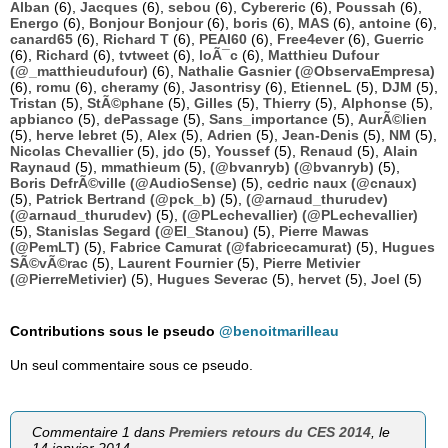
Alban
(6),
Jacques
(6),
sebou
(6),
Cybereric
(6),
Poussah
(6),
Energo
(6),
Bonjour Bonjour
(6),
boris
(6),
MAS
(6),
antoine
(6),
canard65
(6),
Richard T
(6),
PEAI60
(6),
Free4ever
(6),
Guerric
(6),
Richard
(6),
tvtweet
(6),
loÃ¯c
(6),
Matthieu Dufour
(@_matthieudufour)
(6),
Nathalie Gasnier (@ObservaEmpresa)
(6),
romu
(6),
cheramy
(6),
Jasontrisy
(6),
EtienneL
(5),
DJM
(5),
Tristan
(5),
StÃ©phane
(5),
Gilles
(5),
Thierry
(5),
Alphonse
(5),
apbianco
(5),
dePassage
(5),
Sans_importance
(5),
AurÃ©lien
(5),
herve lebret
(5),
Alex
(5),
Adrien
(5),
Jean-Denis
(5),
NM
(5),
Nicolas Chevallier
(5),
jdo
(5),
Youssef
(5),
Renaud
(5),
Alain
Raynaud
(5),
mmathieum
(5),
(@bvanryb) (@bvanryb)
(5),
Boris DefrÃ©ville (@AudioSense)
(5),
cedric naux (@cnaux)
(5),
Patrick Bertrand (@pck_b)
(5),
(@arnaud_thurudev)
(@arnaud_thurudev)
(5),
(@PLechevallier) (@PLechevallier)
(5),
Stanislas Segard (@El_Stanou)
(5),
Pierre Mawas
(@PemLT)
(5),
Fabrice Camurat (@fabricecamurat)
(5),
Hugues
SÃ©vÃ©rac
(5),
Laurent Fournier
(5),
Pierre Metivier
(@PierreMetivier)
(5),
Hugues Severac
(5),
hervet
(5),
Joel
(5)
Contributions sous le pseudo
@benoitmarilleau
Un seul commentaire sous ce pseudo.
Commentaire 1 dans
Premiers retours du CES 2014
, le