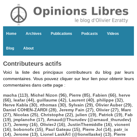
Home
Archives
Publications
Podcasts
Videos
Blog
About
Contributeurs actifs
Voici la liste des principaux contributeurs du blog par leurs
commentaires. Vous pouvez cliquer sur leur lien pour obtenir leurs
commentaires dans cette page :
macha
(113),
Michel Nizon
(96),
Pierre
(85),
Fabien
(66),
herve
(66),
leafar
(44),
guillaume
(42),
Laurent
(40),
philippe
(32),
Herve Kabla
(30),
rthomas
(30),
Sylvain
(29),
Olivier Auber
(29),
Daniel COHEN-ZARDI
(28),
Jeremy Fain
(27),
Olivier
(27),
Marc
(27),
Nicolas
(25),
Christophe
(22),
julien
(19),
Patrick
(19),
Fab
(19),
jmplanche
(17),
Arnaud@Thurudev (@arnaud_thurudev)
(17),
Jeremy
(16),
OlivierJ
(16),
JustinThemiddle
(16),
vicnent
(16),
bobonofx
(15),
Paul Gateau
(15),
Pierre Jol
(14),
patr_ix
(14),
Jerome
(13),
Lionel LaskÃ© (@lionellaske)
(13),
Pierre