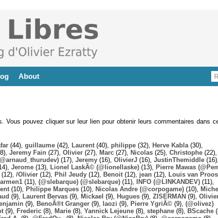
log
About
es. Vous pouvez cliquer sur leur lien pour obtenir leurs commentaires dans ce
far
(44),
guillaume
(42),
Laurent
(40),
philippe
(32),
Herve Kabla
(30),
8),
Jeremy Fain
(27),
Olivier
(27),
Marc
(27),
Nicolas
(25),
Christophe
(22),
@arnaud_thurudev)
(17),
Jeremy
(16),
OlivierJ
(16),
JustinThemiddle
(16)
14),
Jerome
(13),
Lionel LaskÃ© (@lionellaske)
(13),
Pierre Mawas (@Pe
(12),
/Olivier
(12),
Phil Jeudy
(12),
Benoit
(12),
jean
(12),
Louis van Proos
armen1
(11),
(@slebarque) (@slebarque)
(11),
INFO (@LINKANDEV)
(11),
ent
(10),
Philippe Marques
(10),
Nicolas Andre (@corpogame)
(10),
Miche
aud
(9),
Laurent Bervas
(9),
Mickael
(9),
Hugues
(9),
ZISERMAN
(9),
Olivie
enjamin
(9),
BenoÃ®t Granger
(9),
laozi
(9),
Pierre YgriÃ©
(9),
(@olivez)
ot
(9),
Frederic
(8),
Marie
(8),
Yannick Lejeune
(8),
stephane
(8),
BScache
(