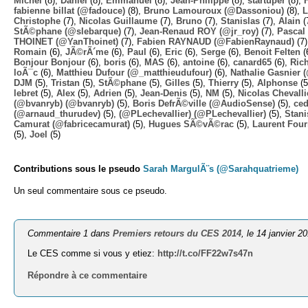
Michel
(8),
Daniel
(8),
Emmanuel
(8),
Jean-Philippe
(8),
startuper
(8),
fabienne billat (@fadouce)
(8),
Bruno Lamouroux (@Dassoniou)
(8),
L
Christophe
(7),
Nicolas Guillaume
(7),
Bruno
(7),
Stanislas
(7),
Alain
(
StÃ©phane (@slebarque)
(7),
Jean-Renaud ROY (@jr_roy)
(7),
Pascal 
THOINET (@YanThoinet)
(7),
Fabien RAYNAUD (@FabienRaynaud)
(7
Romain
(6),
JÃ©rÃ´me
(6),
Paul
(6),
Eric
(6),
Serge
(6),
Benoit Felten
(
Bonjour Bonjour
(6),
boris
(6),
MAS
(6),
antoine
(6),
canard65
(6),
Ric
loÃ¯c
(6),
Matthieu Dufour (@_matthieudufour)
(6),
Nathalie Gasnier
DJM
(5),
Tristan
(5),
StÃ©phane
(5),
Gilles
(5),
Thierry
(5),
Alphonse
(5
lebret
(5),
Alex
(5),
Adrien
(5),
Jean-Denis
(5),
NM
(5),
Nicolas Chevalli
(@bvanryb) (@bvanryb)
(5),
Boris DefrÃ©ville (@AudioSense)
(5),
ced
(@arnaud_thurudev)
(5),
(@PLechevallier) (@PLechevallier)
(5),
Stani
Camurat (@fabricecamurat)
(5),
Hugues SÃ©vÃ©rac
(5),
Laurent Four
(5),
Joel
(5)
Contributions sous le pseudo
Sarah MargulÃ¨s (@Sarahquatrieme)
Un seul commentaire sous ce pseudo.
Commentaire 1 dans
Premiers retours du CES 2014
, le 14 janvier 2
Le CES comme si vous y etiez:
http://t.co/FF22w7s47n
Répondre à ce commentaire