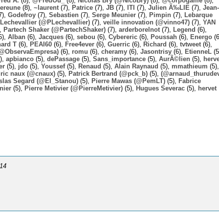
Fred A.
(8),
@FredOu_
(8),
Nicolas Bry (@NicoBry)
(8),
@corpogame
(8),
ereune
(8),
~laurent
(7),
Patrice
(7),
JB
(7),
ITI
(7),
Julien Ã‰LIE
(7),
Jean-
7),
Godefroy
(7),
Sebastien
(7),
Serge Meunier
(7),
Pimpin
(7),
Lebarque
Lechevallier (@PLechevallier)
(7),
veille innovation (@vinno47)
(7),
YAN
),
Partech Shaker (@PartechShaker)
(7),
arderborelnot
(7),
Legend
(6),
6),
Alban
(6),
Jacques
(6),
sebou
(6),
Cybereric
(6),
Poussah
(6),
Energo
(6
hard T
(6),
PEAI60
(6),
Free4ever
(6),
Guerric
(6),
Richard
(6),
tvtweet
(6),
 (@ObservaEmpresa)
(6),
romu
(6),
cheramy
(6),
Jasontrisy
(6),
EtienneL
(5
),
apbianco
(5),
dePassage
(5),
Sans_importance
(5),
AurÃ©lien
(5),
herv
er
(5),
jdo
(5),
Youssef
(5),
Renaud
(5),
Alain Raynaud
(5),
mmathieum
(5),
ric naux (@cnaux)
(5),
Patrick Bertrand (@pck_b)
(5),
(@arnaud_thurudev
slas Segard (@El_Stanou)
(5),
Pierre Mawas (@PemLT)
(5),
Fabrice
nier
(5),
Pierre Metivier (@PierreMetivier)
(5),
Hugues Severac
(5),
hervet
014