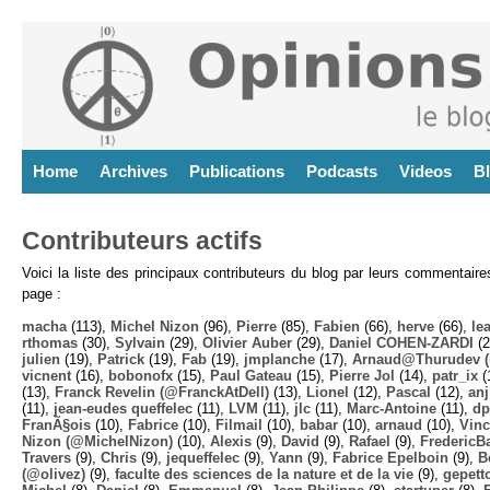
Home
Archives
Publications
Podcasts
Videos
B
Contributeurs actifs
Voici la liste des principaux contributeurs du blog par leurs commentair
page :
macha
(113),
Michel Nizon
(96),
Pierre
(85),
Fabien
(66),
herve
(66),
lea
rthomas
(30),
Sylvain
(29),
Olivier Auber
(29),
Daniel COHEN-ZARDI
(2
julien
(19),
Patrick
(19),
Fab
(19),
jmplanche
(17),
Arnaud@Thurudev (
vicnent
(16),
bobonofx
(15),
Paul Gateau
(15),
Pierre Jol
(14),
patr_ix
(
(13),
Franck Revelin (@FranckAtDell)
(13),
Lionel
(12),
Pascal
(12),
anj
(11),
jean-eudes queffelec
(11),
LVM
(11),
jlc
(11),
Marc-Antoine
(11),
dp
FranÃ§ois
(10),
Fabrice
(10),
Filmail
(10),
babar
(10),
arnaud
(10),
Vinc
Nizon (@MichelNizon)
(10),
Alexis
(9),
David
(9),
Rafael
(9),
FredericB
Travers
(9),
Chris
(9),
jequeffelec
(9),
Yann
(9),
Fabrice Epelboin
(9),
B
(@olivez)
(9),
faculte des sciences de la nature et de la vie
(9),
gepett