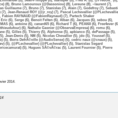
Emmanuel
(8),
Jean-Philippe
(8),
startuper
(8),
Fred A.
(8),
@FredOu_
(8),
ce)
(8),
Bruno Lamouroux (@Dassoniou)
(8),
Lereune
(8),
~laurent
(7),
las Guillaume
(7),
Bruno
(7),
Stanislas
(7),
Alain
(7),
Godefroy
(7),
Sebast
)
(7),
Jean-Renaud ROY (@jr_roy)
(7),
Pascal Lechevallier (@PLechevallie
),
Fabien RAYNAUD (@FabienRaynaud)
(7),
Partech Shaker
,
Eric
(6),
Serge
(6),
Benoit Felten
(6),
Alban
(6),
Jacques
(6),
sebou
(6),
,
MAS
(6),
antoine
(6),
canard65
(6),
Richard T
(6),
PEAI60
(6),
Free4ever
(6
thieudufour)
(6),
Nathalie Gasnier (@ObservaEmpresa)
(6),
romu
(6),
ane
(5),
Gilles
(5),
Thierry
(5),
Alphonse
(5),
apbianco
(5),
dePassage
(5),
5),
Jean-Denis
(5),
NM
(5),
Nicolas Chevallier
(5),
jdo
(5),
Youssef
(5),
b)
(5),
Boris DefrÃ©ville (@AudioSense)
(5),
cedric naux (@cnaux)
(5),
ev)
(5),
(@PLechevallier) (@PLechevallier)
(5),
Stanislas Segard
bricecamurat)
(5),
Hugues SÃ©vÃ©rac
(5),
Laurent Fournier
(5),
Pierre
nvier 2014.
014