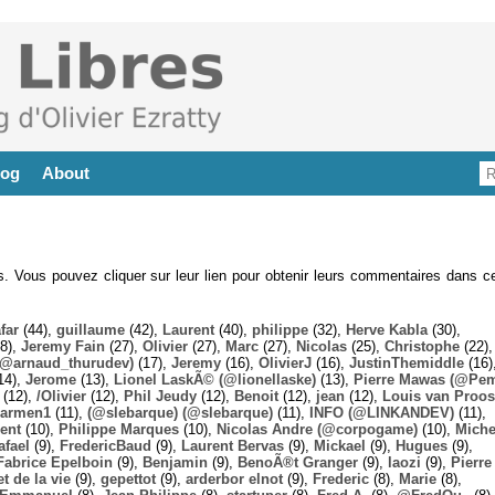
log
About
es. Vous pouvez cliquer sur leur lien pour obtenir leurs commentaires dans ce
far
(44),
guillaume
(42),
Laurent
(40),
philippe
(32),
Herve Kabla
(30),
8),
Jeremy Fain
(27),
Olivier
(27),
Marc
(27),
Nicolas
(25),
Christophe
(22),
@arnaud_thurudev)
(17),
Jeremy
(16),
OlivierJ
(16),
JustinThemiddle
(16)
14),
Jerome
(13),
Lionel LaskÃ© (@lionellaske)
(13),
Pierre Mawas (@Pe
(12),
/Olivier
(12),
Phil Jeudy
(12),
Benoit
(12),
jean
(12),
Louis van Proos
armen1
(11),
(@slebarque) (@slebarque)
(11),
INFO (@LINKANDEV)
(11),
ent
(10),
Philippe Marques
(10),
Nicolas Andre (@corpogame)
(10),
Miche
afael
(9),
FredericBaud
(9),
Laurent Bervas
(9),
Mickael
(9),
Hugues
(9),
Fabrice Epelboin
(9),
Benjamin
(9),
BenoÃ®t Granger
(9),
laozi
(9),
Pierre
t de la vie
(9),
gepettot
(9),
arderbor elnot
(9),
Frederic
(8),
Marie
(8),