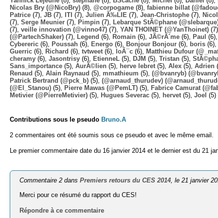
Yannick Lejeune
(8),
stephane
(8),
BScache
(8),
Michel
(8),
Daniel
(8),
Nicolas Bry (@NicoBry)
(8),
@corpogame
(8),
fabienne billat (@fadou
Patrice
(7),
JB
(7),
ITI
(7),
Julien Ã‰LIE
(7),
Jean-Christophe
(7),
Nico
(7),
Serge Meunier
(7),
Pimpin
(7),
Lebarque StÃ©phane (@slebarque
(7),
veille innovation (@vinno47)
(7),
YAN THOINET (@YanThoinet)
(7
(@PartechShaker)
(7),
Legend
(6),
Romain
(6),
JÃ©rÃ´me
(6),
Paul
(6)
Cybereric
(6),
Poussah
(6),
Energo
(6),
Bonjour Bonjour
(6),
boris
(6)
Guerric
(6),
Richard
(6),
tvtweet
(6),
loÃ¯c
(6),
Matthieu Dufour (@_mat
cheramy
(6),
Jasontrisy
(6),
EtienneL
(5),
DJM
(5),
Tristan
(5),
StÃ©ph
Sans_importance
(5),
AurÃ©lien
(5),
herve lebret
(5),
Alex
(5),
Adrien
(
Renaud
(5),
Alain Raynaud
(5),
mmathieum
(5),
(@bvanryb) (@bvanry
Patrick Bertrand (@pck_b)
(5),
(@arnaud_thurudev) (@arnaud_thurud
(@El_Stanou)
(5),
Pierre Mawas (@PemLT)
(5),
Fabrice Camurat (@fa
Metivier (@PierreMetivier)
(5),
Hugues Severac
(5),
hervet
(5),
Joel
(5)
Contributions sous le pseudo
Bruno.A
2 commentaires ont été soumis sous ce pseudo et avec le même email.
Le premier commentaire date du 16 janvier 2014 et le dernier est du 21 ja
Commentaire 2 dans
Premiers retours du CES 2014
, le 21 janvier 2
Merci pour ce résumé du rapport du CES!
Répondre à ce commentaire