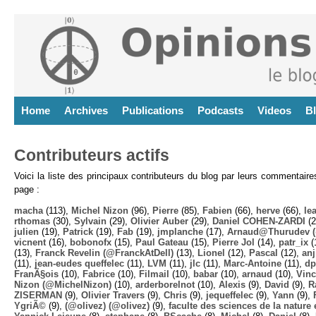
Home
Archives
Publications
Podcasts
Videos
B
Contributeurs actifs
Voici la liste des principaux contributeurs du blog par leurs commentair
page :
macha
(113),
Michel Nizon
(96),
Pierre
(85),
Fabien
(66),
herve
(66),
lea
rthomas
(30),
Sylvain
(29),
Olivier Auber
(29),
Daniel COHEN-ZARDI
(2
julien
(19),
Patrick
(19),
Fab
(19),
jmplanche
(17),
Arnaud@Thurudev (
vicnent
(16),
bobonofx
(15),
Paul Gateau
(15),
Pierre Jol
(14),
patr_ix
(
(13),
Franck Revelin (@FranckAtDell)
(13),
Lionel
(12),
Pascal
(12),
anj
(11),
jean-eudes queffelec
(11),
LVM
(11),
jlc
(11),
Marc-Antoine
(11),
dp
FranÃ§ois
(10),
Fabrice
(10),
Filmail
(10),
babar
(10),
arnaud
(10),
Vinc
Nizon (@MichelNizon)
(10),
arderborelnot
(10),
Alexis
(9),
David
(9),
R
ZISERMAN
(9),
Olivier Travers
(9),
Chris
(9),
jequeffelec
(9),
Yann
(9),
YgriÃ©
(9),
(@olivez) (@olivez)
(9),
faculte des sciences de la nature e