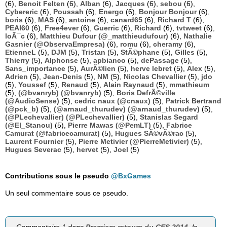
(6),
Benoit Felten
(6),
Alban
(6),
Jacques
(6),
sebou
(6),
Cybereric
(6),
Poussah
(6),
Energo
(6),
Bonjour Bonjour
(6),
boris
(6),
MAS
(6),
antoine
(6),
canard65
(6),
Richard T
(6),
PEAI60
(6),
Free4ever
(6),
Guerric
(6),
Richard
(6),
tvtweet
(6),
loÃ¯c
(6),
Matthieu Dufour (@_matthieudufour)
(6),
Nathalie
Gasnier (@ObservaEmpresa)
(6),
romu
(6),
cheramy
(6),
EtienneL
(5),
DJM
(5),
Tristan
(5),
StÃ©phane
(5),
Gilles
(5),
Thierry
(5),
Alphonse
(5),
apbianco
(5),
dePassage
(5),
Sans_importance
(5),
AurÃ©lien
(5),
herve lebret
(5),
Alex
(5),
Adrien
(5),
Jean-Denis
(5),
NM
(5),
Nicolas Chevallier
(5),
jdo
(5),
Youssef
(5),
Renaud
(5),
Alain Raynaud
(5),
mmathieum
(5),
(@bvanryb) (@bvanryb)
(5),
Boris DefrÃ©ville
(@AudioSense)
(5),
cedric naux (@cnaux)
(5),
Patrick Bertrand
(@pck_b)
(5),
(@arnaud_thurudev) (@arnaud_thurudev)
(5),
(@PLechevallier) (@PLechevallier)
(5),
Stanislas Segard
(@El_Stanou)
(5),
Pierre Mawas (@PemLT)
(5),
Fabrice
Camurat (@fabricecamurat)
(5),
Hugues SÃ©vÃ©rac
(5),
Laurent Fournier
(5),
Pierre Metivier (@PierreMetivier)
(5),
Hugues Severac
(5),
hervet
(5),
Joel
(5)
Contributions sous le pseudo
@BxGames
Un seul commentaire sous ce pseudo.