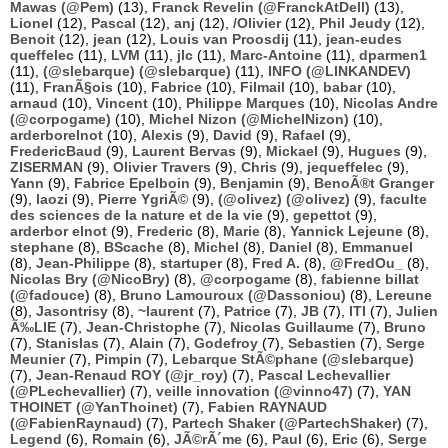
Mawas (@Pem)
(13),
Franck Revelin (@FranckAtDell)
(13),
Lionel
(12),
Pascal
(12),
anj
(12),
/Olivier
(12),
Phil Jeudy
(12),
Benoit
(12),
jean
(12),
Louis van Proosdij
(11),
jean-eudes
queffelec
(11),
LVM
(11),
jlc
(11),
Marc-Antoine
(11),
dparmen1
(11),
(@slebarque) (@slebarque)
(11),
INFO (@LINKANDEV)
(11),
FranÃ§ois
(10),
Fabrice
(10),
Filmail
(10),
babar
(10),
arnaud
(10),
Vincent
(10),
Philippe Marques
(10),
Nicolas Andre
(@corpogame)
(10),
Michel Nizon (@MichelNizon)
(10),
arderborelnot
(10),
Alexis
(9),
David
(9),
Rafael
(9),
FredericBaud
(9),
Laurent Bervas
(9),
Mickael
(9),
Hugues
(9),
ZISERMAN
(9),
Olivier Travers
(9),
Chris
(9),
jequeffelec
(9),
Yann
(9),
Fabrice Epelboin
(9),
Benjamin
(9),
BenoÃ®t Granger
(9),
laozi
(9),
Pierre YgriÃ©
(9),
(@olivez) (@olivez)
(9),
faculte
des sciences de la nature et de la vie
(9),
gepettot
(9),
arderbor elnot
(9),
Frederic
(8),
Marie
(8),
Yannick Lejeune
(8),
stephane
(8),
BScache
(8),
Michel
(8),
Daniel
(8),
Emmanuel
(8),
Jean-Philippe
(8),
startuper
(8),
Fred A.
(8),
@FredOu_
(8),
Nicolas Bry (@NicoBry)
(8),
@corpogame
(8),
fabienne billat
(@fadouce)
(8),
Bruno Lamouroux (@Dassoniou)
(8),
Lereune
(8),
Jasontrisy
(8),
~laurent
(7),
Patrice
(7),
JB
(7),
ITI
(7),
Julien
Ã‰LIE
(7),
Jean-Christophe
(7),
Nicolas Guillaume
(7),
Bruno
(7),
Stanislas
(7),
Alain
(7),
Godefroy
(7),
Sebastien
(7),
Serge
Meunier
(7),
Pimpin
(7),
Lebarque StÃ©phane (@slebarque)
(7),
Jean-Renaud ROY (@jr_roy)
(7),
Pascal Lechevallier
(@PLechevallier)
(7),
veille innovation (@vinno47)
(7),
YAN
THOINET (@YanThoinet)
(7),
Fabien RAYNAUD
(@FabienRaynaud)
(7),
Partech Shaker (@PartechShaker)
(7),
Legend
(6),
Romain
(6),
JÃ©rÃ´me
(6),
Paul
(6),
Eric
(6),
Serge