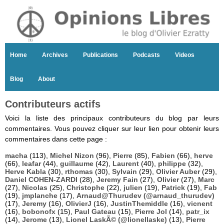
Home
Archives
Publications
Podcasts
Videos
Blog
About
Contributeurs actifs
Voici la liste des principaux contributeurs du blog par leurs
commentaires. Vous pouvez cliquer sur leur lien pour obtenir leurs
commentaires dans cette page :
macha
(113),
Michel Nizon
(96),
Pierre
(85),
Fabien
(66),
herve
(66),
leafar
(44),
guillaume
(42),
Laurent
(40),
philippe
(32),
Herve Kabla
(30),
rthomas
(30),
Sylvain
(29),
Olivier Auber
(29),
Daniel COHEN-ZARDI
(28),
Jeremy Fain
(27),
Olivier
(27),
Marc
(27),
Nicolas
(25),
Christophe
(22),
julien
(19),
Patrick
(19),
Fab
(19),
jmplanche
(17),
Arnaud@Thurudev (@arnaud_thurudev)
(17),
Jeremy
(16),
OlivierJ
(16),
JustinThemiddle
(16),
vicnent
(16),
bobonofx
(15),
Paul Gateau
(15),
Pierre Jol
(14),
patr_ix
(14),
Jerome
(13),
Lionel LaskÃ© (@lionellaske)
(13),
Pierre