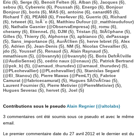
Eric
(6),
Serge
(6),
Benoit Felten
(6),
Alban
(6),
Jacques
(6),
sebou
(6),
Cybereric
(6),
Poussah
(6),
Energo
(6),
Bonjour
Bonjour
(6),
boris
(6),
MAS
(6),
antoine
(6),
canard65
(6),
Richard T
(6),
PEAI60
(6),
Free4ever
(6),
Guerric
(6),
Richard
(6),
tvtweet
(6),
loÃ¯c
(6),
Matthieu Dufour (@_matthieudufour)
(6),
Nathalie Gasnier (@ObservaEmpresa)
(6),
romu
(6),
cheramy
(6),
EtienneL
(5),
DJM
(5),
Tristan
(5),
StÃ©phane
(5),
Gilles
(5),
Thierry
(5),
Alphonse
(5),
apbianco
(5),
dePassage
(5),
Sans_importance
(5),
AurÃ©lien
(5),
herve lebret
(5),
Alex
(5),
Adrien
(5),
Jean-Denis
(5),
NM
(5),
Nicolas Chevallier
(5),
jdo
(5),
Youssef
(5),
Renaud
(5),
Alain Raynaud
(5),
mmathieum
(5),
(@bvanryb) (@bvanryb)
(5),
Boris DefrÃ©ville
(@AudioSense)
(5),
cedric naux (@cnaux)
(5),
Patrick Bertrand
(@pck_b)
(5),
(@arnaud_thurudev) (@arnaud_thurudev)
(5),
(@PLechevallier) (@PLechevallier)
(5),
Stanislas Segard
(@El_Stanou)
(5),
Pierre Mawas (@PemLT)
(5),
Fabrice
Camurat (@fabricecamurat)
(5),
Hugues SÃ©vÃ©rac
(5),
Laurent Fournier
(5),
Pierre Metivier (@PierreMetivier)
(5),
Hugues Severac
(5),
hervet
(5),
Joel
(5)
Contributions sous le pseudo
Alain Regnier (@altolabs)
3 commentaires ont été soumis sous ce pseudo et avec le même
email.
Le premier commentaire date du 27 avril 2012 et le dernier est du