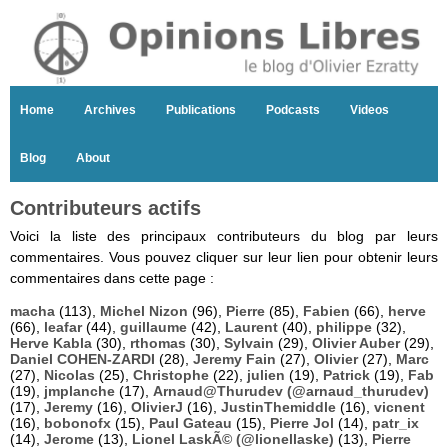
Home
Archives
Publications
Podcasts
Videos
Blog
About
Contributeurs actifs
Voici la liste des principaux contributeurs du blog par leurs
commentaires. Vous pouvez cliquer sur leur lien pour obtenir leurs
commentaires dans cette page :
macha
(113),
Michel Nizon
(96),
Pierre
(85),
Fabien
(66),
herve
(66),
leafar
(44),
guillaume
(42),
Laurent
(40),
philippe
(32),
Herve Kabla
(30),
rthomas
(30),
Sylvain
(29),
Olivier Auber
(29),
Daniel COHEN-ZARDI
(28),
Jeremy Fain
(27),
Olivier
(27),
Marc
(27),
Nicolas
(25),
Christophe
(22),
julien
(19),
Patrick
(19),
Fab
(19),
jmplanche
(17),
Arnaud@Thurudev (@arnaud_thurudev)
(17),
Jeremy
(16),
OlivierJ
(16),
JustinThemiddle
(16),
vicnent
(16),
bobonofx
(15),
Paul Gateau
(15),
Pierre Jol
(14),
patr_ix
(14),
Jerome
(13),
Lionel LaskÃ© (@lionellaske)
(13),
Pierre