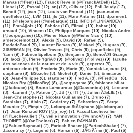
Mawas (@Pem)
(13),
Franck Revelin (@FranckAtDell)
(13),
Lionel
(12),
Pascal
(12),
anj
(12),
/Olivier
(12),
Phil Jeudy
(12),
Benoit
(12),
jean
(12),
Louis van Proosdij
(11),
jean-eudes
queffelec
(11),
LVM
(11),
jlc
(11),
Marc-Antoine
(11),
dparmen1
(11),
(@slebarque) (@slebarque)
(11),
INFO (@LINKANDEV)
(11),
FranÃ§ois
(10),
Fabrice
(10),
Filmail
(10),
babar
(10),
arnaud
(10),
Vincent
(10),
Philippe Marques
(10),
Nicolas Andre
(@corpogame)
(10),
Michel Nizon (@MichelNizon)
(10),
arderborelnot
(10),
Alexis
(9),
David
(9),
Rafael
(9),
FredericBaud
(9),
Laurent Bervas
(9),
Mickael
(9),
Hugues
(9),
ZISERMAN
(9),
Olivier Travers
(9),
Chris
(9),
jequeffelec
(9),
Yann
(9),
Fabrice Epelboin
(9),
Benjamin
(9),
BenoÃ®t Granger
(9),
laozi
(9),
Pierre YgriÃ©
(9),
(@olivez) (@olivez)
(9),
faculte
des sciences de la nature et de la vie
(9),
gepettot
(9),
arderbor elnot
(9),
Frederic
(8),
Marie
(8),
Yannick Lejeune
(8),
stephane
(8),
BScache
(8),
Michel
(8),
Daniel
(8),
Emmanuel
(8),
Jean-Philippe
(8),
startuper
(8),
Fred A.
(8),
@FredOu_
(8),
Nicolas Bry (@NicoBry)
(8),
@corpogame
(8),
fabienne billat
(@fadouce)
(8),
Bruno Lamouroux (@Dassoniou)
(8),
Lereune
(8),
~laurent
(7),
Patrice
(7),
JB
(7),
ITI
(7),
Julien Ã‰LIE
(7),
Jean-Christophe
(7),
Nicolas Guillaume
(7),
Bruno
(7),
Stanislas
(7),
Alain
(7),
Godefroy
(7),
Sebastien
(7),
Serge
Meunier
(7),
Pimpin
(7),
Lebarque StÃ©phane (@slebarque)
(7),
Jean-Renaud ROY (@jr_roy)
(7),
Pascal Lechevallier
(@PLechevallier)
(7),
veille innovation (@vinno47)
(7),
YAN
THOINET (@YanThoinet)
(7),
Fabien RAYNAUD
(@FabienRaynaud)
(7),
Partech Shaker (@PartechShaker)
(7),
Jasontrisy
(7),
Legend
(6),
Romain
(6),
JÃ©rÃ´me
(6),
Paul
(6),