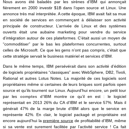
Nous avons été baladés par les sirènes d’IBM qui annonçait
fièrement en 2000 investir $1B dans l’open source et Linux. Une
annonce très mal interprétée. A cette époque, IBM avait fait sa mue
en société de services en commençant à délaisser son activité
principale de constructeur. L’arrivée de Linux et des systèmes
ouverts était une aubaine marketing pour vendre du service
d’intégration autour de ces plateformes. C’était aussi un moyen de
“commoditiser” par le bas les plateformes concurrentes, surtout
celles de Microsoft. Ce que les gens n’ont pas compris, c’était que
cette stratégie servait le business matériel et services d’IBM.
Dans le même temps, IBM persévérait dans son activité d’édition
de logiciels propriétaires “classiques” avec WebSphere, DB2, Tivoli,
Rational et autres Lotus Notes. La majorité de ces logiciels sont
propriétaires même si certaines de leurs briques sont parfois open
source et qu’ils tournent sur Linux. Aujourd’hui encore, un petit tour
par les
comptes d’IBM
montre ce qu’il en est : le logiciel
représentait en 2013 26% du CA d’IBM et le service 57%. Mais il
générait 47% de la marge brute d’IBM alors que le service en
représente 42%. En clair, le logiciel packagé et propriétaire est
encore aujourd’hui la
première source
de profitabilité d’IBM, même
si sa vente est surement facilitée par l’activité service ! Ca fait