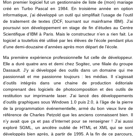
Mon premier logiciel fut un gestionnaire de liste de (mon) mariage
créé en Turbo Pascal en 1984. En troisième année en option
informatique, j’ai développé un outil qui simplifiait l’usage de l’outil
de traitement de textes (DCF, tournant sur mainframe IBM). J’ai
poursuivi son développement en stage de fin d’études au Centre
Scientifique d’IBM à Paris. Mais le constructeur n’en a rien fait. Le
logiciel a toutefois été utilisé par les élèves de l’école pendant plus
d’une demi-douzaine d’années après mon départ de l’école.
Ma première expérience professionnelle fut celle de développeur.
Elle a duré quatre ans et demi chez Sogitec, une filiale du groupe
Dassault. J’y ai développé des outils dans un domaine qui me
passionnait et me passionne toujours : les médias. Il s’agissait
d’outils intégrés dans une chaine de production éditoriale
comprenant des logiciels de photocomposition et des outils de
restitution sur imprimante laser. J’ai lancé des développements
d’outils graphiques sous Windows 1.0 puis 2.0, à l’âge de la pierre
de la programmation événementielle, armé du bon vieux livre de
référence de Charles Petzold que les anciens connaissent bien. Il
n’y avait que ça et pas d’Internet pour se renseigner ! J’ai aussi
exploré SGML, un ancêtre oublié de HTML et XML qui se sont
développés bien après, à partir de 1995. A la fin de ce parcours,