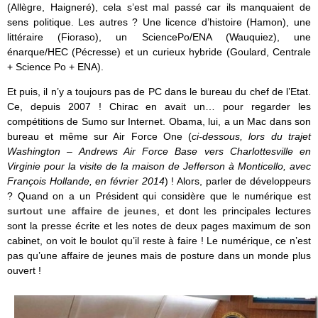
(Allègre, Haigneré), cela s’est mal passé car ils manquaient de
sens politique. Les autres ? Une licence d’histoire (Hamon), une
littéraire (Fioraso), un SciencePo/ENA (Wauquiez), une
énarque/HEC (Pécresse) et un curieux hybride (Goulard, Centrale
+ Science Po + ENA).
Et puis, il n’y a toujours pas de PC dans le bureau du chef de l’Etat.
Ce, depuis 2007 ! Chirac en avait un… pour regarder les
compétitions de Sumo sur Internet. Obama, lui, a un Mac dans son
bureau et même sur Air Force One (
ci-dessous, lors du trajet
Washington – Andrews Air Force Base vers Charlottesville en
Virginie pour la visite de la maison de Jefferson à Monticello, avec
François Hollande, en février 2014
) ! Alors, parler de développeurs
? Quand on a un Président qui considère que le numérique est
surtout une affaire de jeunes
, et dont les principales lectures
sont la presse écrite et les notes de deux pages maximum de son
cabinet, on voit le boulot qu’il reste à faire ! Le numérique, ce n’est
pas qu’une affaire de jeunes mais de posture dans un monde plus
ouvert !