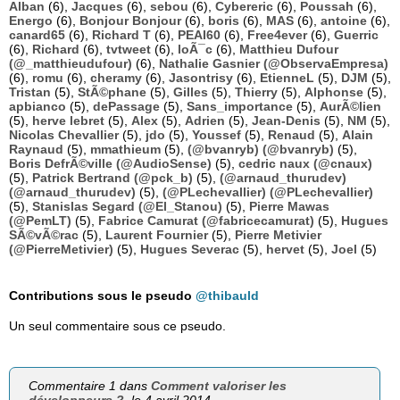
Alban
(6),
Jacques
(6),
sebou
(6),
Cybereric
(6),
Poussah
(6),
Energo
(6),
Bonjour Bonjour
(6),
boris
(6),
MAS
(6),
antoine
(6),
canard65
(6),
Richard T
(6),
PEAI60
(6),
Free4ever
(6),
Guerric
(6),
Richard
(6),
tvtweet
(6),
loÃ¯c
(6),
Matthieu Dufour
(@_matthieudufour)
(6),
Nathalie Gasnier (@ObservaEmpresa)
(6),
romu
(6),
cheramy
(6),
Jasontrisy
(6),
EtienneL
(5),
DJM
(5),
Tristan
(5),
StÃ©phane
(5),
Gilles
(5),
Thierry
(5),
Alphonse
(5),
apbianco
(5),
dePassage
(5),
Sans_importance
(5),
AurÃ©lien
(5),
herve lebret
(5),
Alex
(5),
Adrien
(5),
Jean-Denis
(5),
NM
(5),
Nicolas Chevallier
(5),
jdo
(5),
Youssef
(5),
Renaud
(5),
Alain
Raynaud
(5),
mmathieum
(5),
(@bvanryb) (@bvanryb)
(5),
Boris DefrÃ©ville (@AudioSense)
(5),
cedric naux (@cnaux)
(5),
Patrick Bertrand (@pck_b)
(5),
(@arnaud_thurudev)
(@arnaud_thurudev)
(5),
(@PLechevallier) (@PLechevallier)
(5),
Stanislas Segard (@El_Stanou)
(5),
Pierre Mawas
(@PemLT)
(5),
Fabrice Camurat (@fabricecamurat)
(5),
Hugues
SÃ©vÃ©rac
(5),
Laurent Fournier
(5),
Pierre Metivier
(@PierreMetivier)
(5),
Hugues Severac
(5),
hervet
(5),
Joel
(5)
Contributions sous le pseudo
@thibauld
Un seul commentaire sous ce pseudo.
Commentaire 1 dans
Comment valoriser les