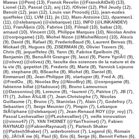
Mawas (@Pem)
(13),
Franck Revelin (@FranckAtDell)
(13),
Lionel
(12),
Pascal
(12),
anj
(12),
/Olivier
(12),
Phil Jeudy
(12),
Benoit
(12),
jean
(12),
Louis van Proosdij
(11),
jean-eudes
queffelec
(11),
LVM
(11),
jlc
(11),
Marc-Antoine
(11),
dparmen1
(11),
(@slebarque) (@slebarque)
(11),
INFO (@LINKANDEV)
(11),
FranÃ§ois
(10),
Fabrice
(10),
Filmail
(10),
babar
(10),
arnaud
(10),
Vincent
(10),
Philippe Marques
(10),
Nicolas Andre
(@corpogame)
(10),
Michel Nizon (@MichelNizon)
(10),
Alexis
(9),
David
(9),
Rafael
(9),
FredericBaud
(9),
Laurent Bervas
(9),
Mickael
(9),
Hugues
(9),
ZISERMAN
(9),
Olivier Travers
(9),
Chris
(9),
jequeffelec
(9),
Yann
(9),
Fabrice Epelboin
(9),
Benjamin
(9),
BenoÃ®t Granger
(9),
laozi
(9),
Pierre YgriÃ©
(9),
(@olivez) (@olivez)
(9),
faculte des sciences de la nature et de
la vie
(9),
gepettot
(9),
Frederic
(8),
Marie
(8),
Yannick Lejeune
(8),
stephane
(8),
BScache
(8),
Michel
(8),
Daniel
(8),
Emmanuel
(8),
Jean-Philippe
(8),
startuper
(8),
Fred A.
(8),
@FredOu_
(8),
Nicolas Bry (@NicoBry)
(8),
@corpogame
(8),
fabienne billat (@fadouce)
(8),
Bruno Lamouroux
(@Dassoniou)
(8),
Lereune
(8),
~laurent
(7),
Patrice
(7),
JB
(7),
ITI
(7),
Julien Ã‰LIE
(7),
Jean-Christophe
(7),
Nicolas
Guillaume
(7),
Bruno
(7),
Stanislas
(7),
Alain
(7),
Godefroy
(7),
Sebastien
(7),
Serge Meunier
(7),
Pimpin
(7),
Lebarque
StÃ©phane (@slebarque)
(7),
Jean-Renaud ROY (@jr_roy)
(7),
Pascal Lechevallier (@PLechevallier)
(7),
veille innovation
(@vinno47)
(7),
YAN THOINET (@YanThoinet)
(7),
Fabien
RAYNAUD (@FabienRaynaud)
(7),
Partech Shaker
(@PartechShaker)
(7),
arderborelnot
(7),
Legend
(6),
Romain
(6),
JÃ©rÃ´me
(6),
Paul
(6),
Eric
(6),
Serge
(6),
Benoit Felten
(6),