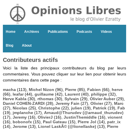
Home
Archives
Publications
Podcasts
Videos
Blog
About
Contributeurs actifs
Voici la liste des principaux contributeurs du blog par leurs
commentaires. Vous pouvez cliquer sur leur lien pour obtenir leurs
commentaires dans cette page :
macha
(113),
Michel Nizon
(96),
Pierre
(85),
Fabien
(66),
herve
(66),
leafar
(44),
guillaume
(42),
Laurent
(40),
philippe
(32),
Herve Kabla
(30),
rthomas
(30),
Sylvain
(29),
Olivier Auber
(29),
Daniel COHEN-ZARDI
(28),
Jeremy Fain
(27),
Olivier
(27),
Marc
(27),
Nicolas
(25),
Christophe
(22),
julien
(19),
Patrick
(19),
Fab
(19),
jmplanche
(17),
Arnaud@Thurudev (@arnaud_thurudev)
(17),
Jeremy
(16),
OlivierJ
(16),
JustinThemiddle
(16),
vicnent
(16),
bobonofx
(15),
Paul Gateau
(15),
Pierre Jol
(14),
patr_ix
(14),
Jerome
(13),
Lionel LaskÃ© (@lionellaske)
(13),
Pierre