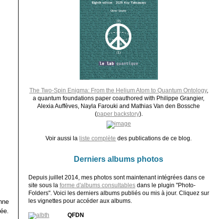
The Two-Spin Enigma: From the Helium Atom to Quantum Ontology
,
a quantum foundations paper coauthored with Philippe Grangier,
Alexia Auffèves, Nayla Farouki and Mathias Van den Bossche
(
paper backstory
).
Voir aussi la
liste complète
des publications de ce blog.
Derniers albums photos
Depuis juillet 2014, mes photos sont maintenant intégrées dans ce
site sous la
forme d'albums consultables
dans le plugin "Photo-
Folders". Voici les derniers albums publiés ou mis à jour. Cliquez sur
les vignettes pour accéder aux albums.
onne
mée.
QFDN