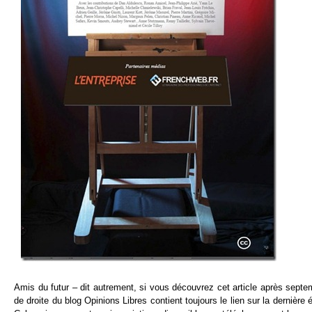
Amis du futur – dit autrement, si vous découvrez cet article après septem
de droite du blog Opinions Libres contient toujours le lien sur la dernière