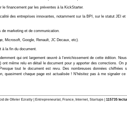
r le financement par les préventes à la KickStarter.
alité des entreprises innovantes, notamment sur la BPI, sur le statut JEI et
s de marketing et de communication.
ge, Microsoft, Google, Renault, JC Decaux, etc).
t à la fin du document.
édemment qui ont largement œuvré à l’enrichissement de cette édition. Nous
es) ont même relu en détail le document pour y apporter des corrections. On 
! Presque tout le document est revu. Des nombreuses données chiffrées s
n, quasiment chaque page est actualisée ! N’hésitez pas à me signaler ce 
ost de
Olivier Ezratty
|
Entrepreneuriat
,
France
,
Internet
,
Startups
|
115735 lectu