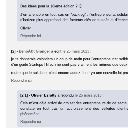
Des idées pour la 18ième édition ? 🙂
J’en ai encore en tout cas en “backlog” : l’entrepreneuriat solida
d’horizon plus approfondi des facteurs clés de succès et d’échec 
Olivier
Répondre ici
[2] -
BenoÃ®t Granger
a écrit
le 25 mars 2013
:
je te donnerais volontiers un coup de main pour l’entrepreneuriat solid
d’un guide Startups HiTech ne sont pas vraiment les mêmes que ceux qu
(outre que le solidaire, c’est encore assez flou ! ya une nouvelle loi
Répondre ici
[2.1] - Olivier Ezratty
a répondu
le 25 mars 2013
:
Cela m’est déjà arrivé de croiser des entrepreneurs de ce secteur
constate en tout cas un accroissement des velléités d’entre
phénomène.
Répondre ici