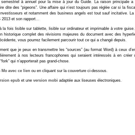
e semestriel à annuel pour la mise à jour du Guide. La raison principale a 
e dite des “pigeons”. Une affaire qui n’est toujours pas réglée car si la fisca
nvestisseurs et notamment des business angels est tout sauf incitative. La 
S 2013 et son rapport…
la fois lisible sur tablette, lisible sur ordinateur et imprimable à votre guise
un historique complet des révisions majeures du document avec des hyperli
précédente, vous pourrez facilement parcourir tout ce qui a changé depuis.
ment que je peux en transmettre les “sources” (au format Word) à ceux d’en
ulièrement à nos lecteurs francophones qui seraient intéressés à en créer 
 “fork” qui n’apporterait pas grand-chose.
16 Mo
avec ce lien
ou en cliquant sur la couverture ci-dessous.
rsion epub
et une
version mobi
adaptée aux liseuses électroniques.