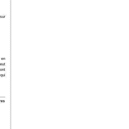
 sur
 en
peut
ont
qui
res