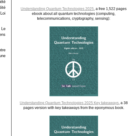
été
lité
Understanding Quantum Technologies 2025
, a free 1,522 pages
Loi
ebook about all quantum technologies (computing,
telecommunications, cryptography, sensing):
. Le
ens
tre
une
Understanding Quantum Technologies 2025 Key takeaways
, a 38
pages version with key takeaways from the eponymous book.