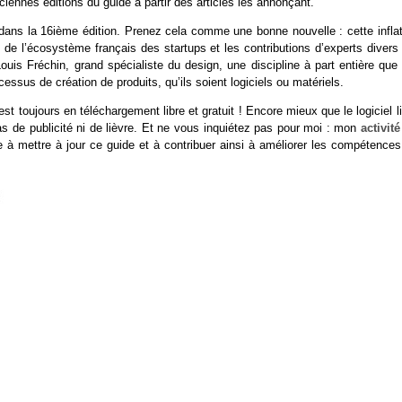
iennes éditions du guide à partir des articles les annonçant.
dans la 16ième édition. Prenez cela comme une bonne nouvelle : cette inflat
de l’écosystème français des startups et les contributions d’experts divers 
uis Fréchin, grand spécialiste du design, une discipline à part entière que 
cessus de création de produits, qu’ils soient logiciels ou matériels.
st toujours en téléchargement libre et gratuit ! Encore mieux que le logiciel l
pas de publicité ni de lièvre. Et ne vous inquiétez pas pour moi : mon
activit
mettre à jour ce guide et à contribuer ainsi à améliorer les compétences