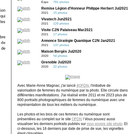
Expo
791 photos
Remise Légion d'Honneur Philippe Herbert Jul2021
ion
2021
15 photos
qui
Vivatech Jun2021
les
2021
120 photos
Visite C2N Palaiseau Mar2021
2021
17 photos
ibre
Annonce Stratégie Quantique C2N Jan2021
é de
2021
137 photos
 de
Maison Bergès Jul2020
2020
54 photos
Grenoble Jul2020
2020
22 photos
Avec Marie-Anne Magnac, j'ai lancé
#QFDN
, l'initiative de
valorisation de femmes du numérique par la photo. Elle circule dans
différentes manifestations. J'ai réalisé entre 2011 et mi 2023 plus de
800 portraits photographiques de femmes du numérique avec une
représentation de tous les métiers du numérique.
Les photos et les bios de ces femmes du numérique sont
présentées au complet sur le site
QFDN
! Vous pouvez aussi
visualiser les derniers portraits publiés sur
mon propre site photo
. Et
ci-dessous, les 16 derniers par date de prise de vue, les vignettes
étant cliquables.