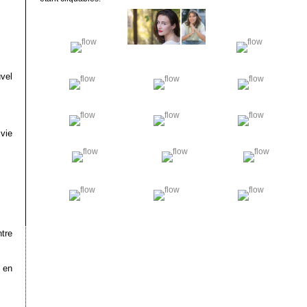
vel
vie
tre
 en