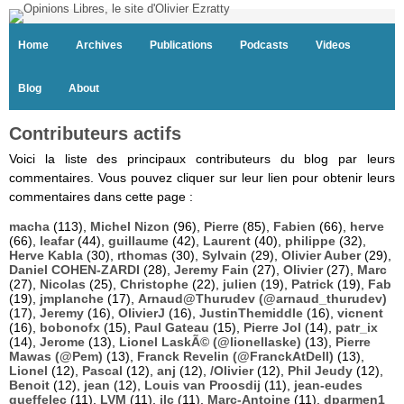
Home
Archives
Publications
Podcasts
Videos
Blog
About
Contributeurs actifs
Voici la liste des principaux contributeurs du blog par leurs
commentaires. Vous pouvez cliquer sur leur lien pour obtenir leurs
commentaires dans cette page :
macha
(113),
Michel Nizon
(96),
Pierre
(85),
Fabien
(66),
herve
(66),
leafar
(44),
guillaume
(42),
Laurent
(40),
philippe
(32),
Herve Kabla
(30),
rthomas
(30),
Sylvain
(29),
Olivier Auber
(29),
Daniel COHEN-ZARDI
(28),
Jeremy Fain
(27),
Olivier
(27),
Marc
(27),
Nicolas
(25),
Christophe
(22),
julien
(19),
Patrick
(19),
Fab
(19),
jmplanche
(17),
Arnaud@Thurudev (@arnaud_thurudev)
(17),
Jeremy
(16),
OlivierJ
(16),
JustinThemiddle
(16),
vicnent
(16),
bobonofx
(15),
Paul Gateau
(15),
Pierre Jol
(14),
patr_ix
(14),
Jerome
(13),
Lionel LaskÃ© (@lionellaske)
(13),
Pierre
Mawas (@Pem)
(13),
Franck Revelin (@FranckAtDell)
(13),
Lionel
(12),
Pascal
(12),
anj
(12),
/Olivier
(12),
Phil Jeudy
(12),
Benoit
(12),
jean
(12),
Louis van Proosdij
(11),
jean-eudes
queffelec
(11),
LVM
(11),
jlc
(11),
Marc-Antoine
(11),
dparmen1