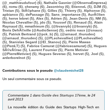
(@_matthieudufour)
(6),
Nathalie Gasnier (@ObservaEmpresa)
(6),
romu
(6),
cheramy
(6),
Jasontrisy
(6),
EtienneL
(5),
DJM
(5),
Tristan
(5),
StÃ©phane
(5),
Gilles
(5),
Thierry
(5),
Alphonse
(5),
apbianco
(5),
dePassage
(5),
Sans_importance
(5),
AurÃ©lien
(5),
herve lebret
(5),
Alex
(5),
Adrien
(5),
Jean-Denis
(5),
NM
(5),
Nicolas Chevallier
(5),
jdo
(5),
Youssef
(5),
Renaud
(5),
Alain
Raynaud
(5),
mmathieum
(5),
(@bvanryb) (@bvanryb)
(5),
Boris DefrÃ©ville (@AudioSense)
(5),
cedric naux (@cnaux)
(5),
Patrick Bertrand (@pck_b)
(5),
(@arnaud_thurudev)
(@arnaud_thurudev)
(5),
(@PLechevallier) (@PLechevallier)
(5),
Stanislas Segard (@El_Stanou)
(5),
Pierre Mawas
(@PemLT)
(5),
Fabrice Camurat (@fabricecamurat)
(5),
Hugues
SÃ©vÃ©rac
(5),
Laurent Fournier
(5),
Pierre Metivier
(@PierreMetivier)
(5),
Hugues Severac
(5),
hervet
(5),
Joel
(5),
arderborelnot
(5)
Contributions sous le pseudo
@claudemichel28
Un seul commentaire sous ce pseudo.
Commentaire 1 dans
Guide des Startups 17ème
, le 24
avril 2013
La nou­velle édition du Guide des Star­tups High-Tech en