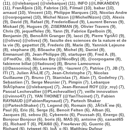
(11),
(@slebarque) (@slebarque)
(11),
INFO (@LINKANDEV)
(11),
FranÃ§ois
(10),
Fabrice
(10),
Filmail
(10),
babar
(10),
arnaud
(10),
Vincent
(10),
Philippe Marques
(10),
Nicolas Andre
(@corpogame)
(10),
Michel Nizon (@MichelNizon)
(10),
Alexis
(9),
David
(9),
Rafael
(9),
FredericBaud
(9),
Laurent Bervas
(9),
Mickael
(9),
Hugues
(9),
ZISERMAN
(9),
Olivier Travers
(9),
Chris
(9),
jequeffelec
(9),
Yann
(9),
Fabrice Epelboin
(9),
Benjamin
(9),
BenoÃ®t Granger
(9),
laozi
(9),
Pierre YgriÃ©
(9),
(@olivez) (@olivez)
(9),
faculte des sciences de la nature et de
la vie
(9),
gepettot
(9),
Frederic
(8),
Marie
(8),
Yannick Lejeune
(8),
stephane
(8),
BScache
(8),
Michel
(8),
Daniel
(8),
Emmanuel
(8),
Jean-Philippe
(8),
startuper
(8),
Fred A.
(8),
@FredOu_
(8),
Nicolas Bry (@NicoBry)
(8),
@corpogame
(8),
fabienne billat (@fadouce)
(8),
Bruno Lamouroux
(@Dassoniou)
(8),
Lereune
(8),
~laurent
(7),
Patrice
(7),
JB
(7),
ITI
(7),
Julien Ã‰LIE
(7),
Jean-Christophe
(7),
Nicolas
Guillaume
(7),
Bruno
(7),
Stanislas
(7),
Alain
(7),
Godefroy
(7),
Sebastien
(7),
Serge Meunier
(7),
Pimpin
(7),
Lebarque
StÃ©phane (@slebarque)
(7),
Jean-Renaud ROY (@jr_roy)
(7),
Pascal Lechevallier (@PLechevallier)
(7),
veille innovation
(@vinno47)
(7),
YAN THOINET (@YanThoinet)
(7),
Fabien
RAYNAUD (@FabienRaynaud)
(7),
Partech Shaker
(@PartechShaker)
(7),
Legend
(6),
Romain
(6),
JÃ©rÃ´me
(6),
Paul
(6),
Eric
(6),
Serge
(6),
Benoit Felten
(6),
Alban
(6),
Jacques
(6),
sebou
(6),
Cybereric
(6),
Poussah
(6),
Energo
(6),
Bonjour Bonjour
(6),
boris
(6),
MAS
(6),
antoine
(6),
canard65
(6),
Richard T
(6),
PEAI60
(6),
Free4ever
(6),
Guerric
(6),
Richard
(6),
tvtweet
(6),
loÃ¯c
(6),
Matthieu Dufour