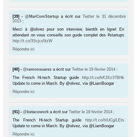
[39] -
@MarComStartup
a écrit sur
Twitter
le 31 décembre
2013
:
Merci à @olivez pour son interview, bientôt en ligne! En
attendant on vous conseille son guide complet des #startups
http://t.co/3Scjcx5tzW
Répondre ici
[40] -
@ramonsuarez
a écrit sur
Twitter
le 19 février 2014
:
The French Hi-tech Startup guide
http://t.co/kK3Xz37BHk
Update to come in March. By @olivez, via @LiamBoogar
Répondre ici
[41] -
@betacowork
a écrit sur
Twitter
le 19 février 2014
:
The French Hi-tech Startup guide
http://t.co/hIUCgILEts
Update to come in March. By @olivez, via @LiamBoogar
Répondre ici