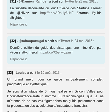
[31] -
@Damien_Ramos_
a écrit sur
Twitter
le 21 mai 2013
:
La superbe découverte du jour ! “Guide des Startups 17ème”
de @olivez sur
http://t.co/ARni1y6LNF
#startup #guide
#hightech
Répondre ici
[32] -
@mimoportugal
a écrit sur
Twitter
le 24 mai 2013
:
Dernière édition du guide des #star­tups, une mine d’or, par
@oeszratty, merci!
http://t.co/X5enwEalmT
Répondre ici
[33] -
Louise
a écrit
le 19 août 2013
:
Un grand merci pour ce guide incroyablement complet,
pragmatique et synthetique !
Je sors d’un stage de 6 mois realise en Silicon Valley pour
l’incubateur/accelerateur nomme EuraTechnologies que je ne
m’etonne de ne pas voir figurer dans ton guide (notamment dans
ta presentation des accelerateurs/incubateurs francais).