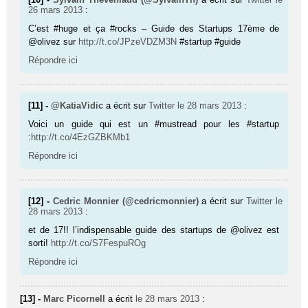
26 mars 2013
:
C’est #huge et ça #rocks – Guide des Startups 17ème de
@olivez sur
http://t.co/JPzeVDZM3N
#startup #guide
Répondre ici
[11] -
@KatiaVidic
a écrit sur
Twitter
le 28 mars 2013
:
Voici un guide qui est un #mustread pour les #startup
:
http://t.co/4EzGZBKMb1
Répondre ici
[12] -
Cedric Monnier (@cedricmonnier)
a écrit sur
Twitter
le
28 mars 2013
:
et de 17!! l’indispensable guide des startups de @olivez est
sorti!
http://t.co/S7FespuROg
Répondre ici
[13] -
Marc Picornell
a écrit
le 28 mars 2013
: