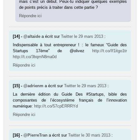
mais c’est un début. Peux-tu indiquer quelques exemples
de points précis à traiter dans cette partie ?
Répondre ici
[14] -
@altaide
a écrit sur
Twitter
le 29 mars 2013
:
Indispensable à tout entrepreneur ! : le fameux “Guide des
Startups 17ème” de @olivez
http://t.co/If1itgo1tr
http://t.co/3bqmN8ma0d
Répondre ici
[15] -
@adrienm
a écrit sur
Twitter
le 29 mars 2013
:
La dernière édition du Guide Des #Startups, bible des
composantes de l’écosystème français de l’innovation
numérique:
http://t.co/57cpERRRYd
Répondre ici
[16] -
@PierreTran
a écrit sur
Twitter
le 30 mars 2013
: