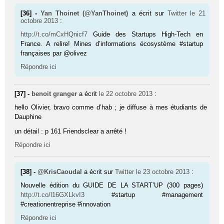
[36] -
Yan Thoinet (@YanThoinet)
a écrit sur
Twitter
le 21
octobre 2013
:
http://t.co/mCxHQnicf7
Guide des Startups High-Tech en
France. A relire! Mines d’informations écosystème #startup
françaises par @olivez
Répondre ici
[37] -
benoit granger
a écrit
le 22 octobre 2013
:
hello Olivier, bravo comme d’hab ; je diffuse à mes étudiants de
Dauphine
un détail : p 161 Friendsclear a arrêté !
Répondre ici
[38] -
@KrisCaoudal
a écrit sur
Twitter
le 23 octobre 2013
:
Nouvelle édition du GUIDE DE LA START’UP (300 pages)
http://t.co/l16GXLkvI3
#startup #management
#creationentreprise #innovation
Répondre ici