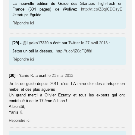
La nou­velle édition du Guide des Star­tups High-Tech en
France (304 pages) de @olivez
http://t.co/Z8qICDQsyE
#startups #guide
Répondre ici
[29] -
@Lyoko17220
a écrit sur
Twitter
le 27 avril 2013
:
Jeton un œil la dessus..
http://t.co/jZ0gFQf8ri
Répondre ici
[30] -
Yanis K.
a écrit
le 21 mai 2013
:
Je lis ce guide depuis 2011, c’est LA mine d’or des startuper en
herbe, et des plus aguerris !
Un grand merci à Olivier Ezratty et tous les experts qui ont
contribué à cette 17 ème édition !
A bientôt,
Yanis K.
Répondre ici