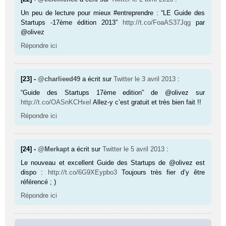
Un peu de lecture pour mieux #entreprendre : “LE Guide des
Startups -17ème édition 2013”
http://t.co/FoaAS37Jqg
par
@olivez
Répondre ici
[23] -
@charlieed49
a écrit sur
Twitter
le 3 avril 2013
:
“Guide des Startups 17ème edition” de @olivez sur
http://t.co/OASnKCHxeI
Allez-y c’est gratuit et très bien fait !!
Répondre ici
[24] -
@Merkapt
a écrit sur
Twitter
le 5 avril 2013
:
Le nouveau et excellent Guide des Startups de @olivez est
dispo :
http://t.co/6G9XEypbo3
Toujours très fier d’y être
référencé ; )
Répondre ici