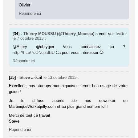
Olivier
Répondre ici
[34] -
Thierry MOUSSU (@Thierry_Moussu)
a écrit sur
Twitter
le 7 octobre 2013
:
@Aflery @cbrygier Vous connaissez ça ?
http://t.co/7cONoptdBU
Ca peut vous intéresser 😉
Répondre ici
[35] -
Steve
a écrit
le 13 octobre 2013
:
Excellent, nos startups martiniquaises feront bon usage de votre
guide !
Je le diffuse auprès de nos coworker du
MartiniqueWorkatjelly.com et au plus grand nombre ici !
Merci de tout ce travail
Steve
Répondre ici