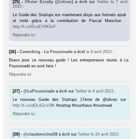
[25] -
Olivier Ezratty (@olivez)
a écrit sur
Twitter
le 7 avril
2013
:
Le Guide des Startups est maintenant dispo aux formats epub
et mobi grâce à la contribution de Pascal Manchon :
http://t.co/ELeEV0K5xF
Répondre ici
[26] -
Coworking - La Poussinade
a écrit
le 9 avril 2013
:
Bravo pour ce nouveau guide ! Les entrepreneurs réunis à La
Poussinade en sont fans !
Répondre ici
[27] -
@LaPoussinade
a écrit sur
Twitter
le 9 avril 2013
:
Le nouveau Guide des Startups 17ème de @olivez sur
http://t.co/dOLAZcVi9K
#startup #musthave #mustread
Répondre ici
[28] -
@claudemichel28
a écrit sur
Twitter
le 24 avril 2013
: