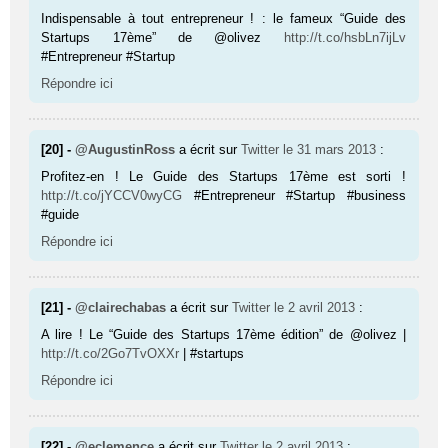
Indispensable à tout entrepreneur ! : le fameux “Guide des
Startups 17ème” de @olivez
http://t.co/hsbLn7ijLv
#Entrepreneur #Startup
Répondre ici
[20] -
@AugustinRoss
a écrit sur
Twitter
le 31 mars 2013
:
Profitez-en ! Le Guide des Startups 17ème est sorti !
http://t.co/jYCCV0wyCG
#Entrepreneur #Startup #business
#guide
Répondre ici
[21] -
@clairechabas
a écrit sur
Twitter
le 2 avril 2013
:
A lire ! Le “Guide des Startups 17ème édition” de @olivez |
http://t.co/2Go7TvOXXr
| #startups
Répondre ici
[22] -
@eclemence
a écrit sur
Twitter
le 2 avril 2013
: