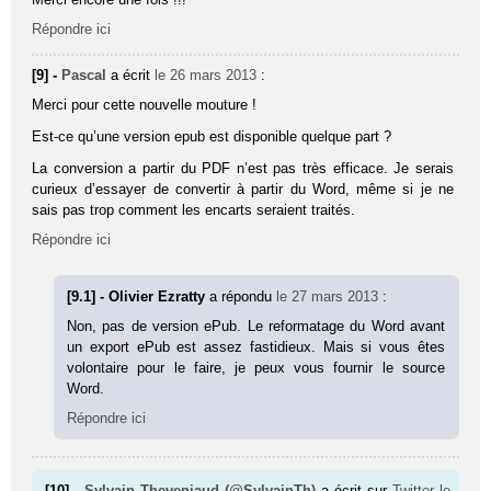
Répondre ici
[9] -
Pascal
a écrit
le 26 mars 2013
:
Merci pour cette nouvelle mouture !
Est-ce qu’une version epub est disponible quelque part ?
La conversion a partir du PDF n’est pas très efficace. Je serais
curieux d’essayer de convertir à partir du Word, même si je ne
sais pas trop comment les encarts seraient traités.
Répondre ici
[9.1] - Olivier Ezratty
a répondu
le 27 mars 2013
:
Non, pas de version ePub. Le reformatage du Word avant
un export ePub est assez fastidieux. Mais si vous êtes
volontaire pour le faire, je peux vous fournir le source
Word.
Répondre ici
[10] -
Sylvain Theveniaud (@SylvainTh)
a écrit sur
Twitter
le