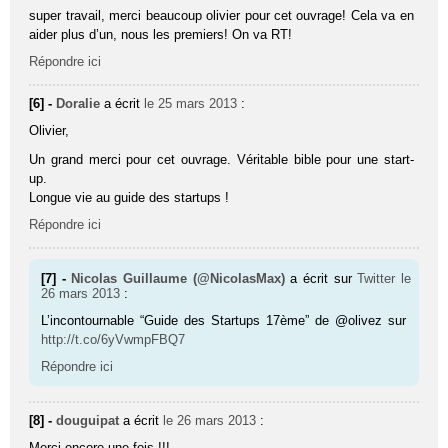
super travail, merci beaucoup olivier pour cet ouvrage! Cela va en
aider plus d’un, nous les premiers! On va RT!
Répondre ici
[6] -
Doralie
a écrit
le 25 mars 2013
:
Olivier,
Un grand merci pour cet ouvrage. Véritable bible pour une start-
up.
Longue vie au guide des startups !
Répondre ici
[7] -
Nicolas Guillaume (@NicolasMax)
a écrit sur
Twitter
le
26 mars 2013
:
L’incontournable “Guide des Startups 17ème” de @olivez sur
http://t.co/6yVwmpFBQ7
Répondre ici
[8] -
douguipat
a écrit
le 26 mars 2013
:
Merci encore une fois !!!