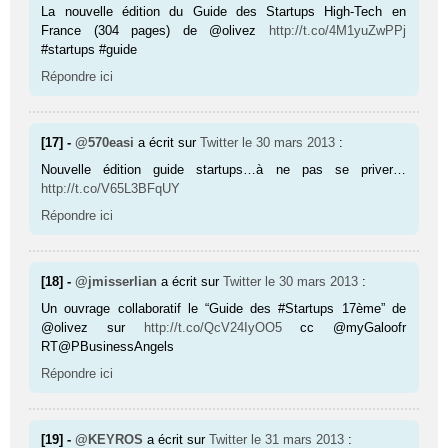
La nou­velle édition du Guide des Star­tups High-Tech en
France (304 pages) de @olivez
http://t.co/4M1yuZwPPj
#startups #guide
Répondre ici
[17] -
@570easi
a écrit sur
Twitter
le 30 mars 2013
:
Nouvelle édition guide startups…à ne pas se priver…
http://t.co/V65L3BFqUY
Répondre ici
[18] -
@jmisserlian
a écrit sur
Twitter
le 30 mars 2013
:
Un ouvrage collaboratif le “Guide des #Startups 17ème” de
@olivez sur
http://t.co/QcV24IyOO5
cc @myGaloofr
RT@PBusinessAngels
Répondre ici
[19] -
@KEYROS
a écrit sur
Twitter
le 31 mars 2013
: