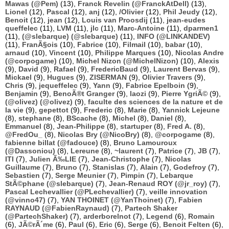
Mawas (@Pem)
(13),
Franck Revelin (@FranckAtDell)
(13),
Lionel
(12),
Pascal
(12),
anj
(12),
/Olivier
(12),
Phil Jeudy
(12),
Benoit
(12),
jean
(12),
Louis van Proosdij
(11),
jean-eudes
queffelec
(11),
LVM
(11),
jlc
(11),
Marc-Antoine
(11),
dparmen1
(11),
(@slebarque) (@slebarque)
(11),
INFO (@LINKANDEV)
(11),
FranÃ§ois
(10),
Fabrice
(10),
Filmail
(10),
babar
(10),
arnaud
(10),
Vincent
(10),
Philippe Marques
(10),
Nicolas Andre
(@corpogame)
(10),
Michel Nizon (@MichelNizon)
(10),
Alexis
(9),
David
(9),
Rafael
(9),
FredericBaud
(9),
Laurent Bervas
(9),
Mickael
(9),
Hugues
(9),
ZISERMAN
(9),
Olivier Travers
(9),
Chris
(9),
jequeffelec
(9),
Yann
(9),
Fabrice Epelboin
(9),
Benjamin
(9),
BenoÃ®t Granger
(9),
laozi
(9),
Pierre YgriÃ©
(9),
(@olivez) (@olivez)
(9),
faculte des sciences de la nature et de
la vie
(9),
gepettot
(9),
Frederic
(8),
Marie
(8),
Yannick Lejeune
(8),
stephane
(8),
BScache
(8),
Michel
(8),
Daniel
(8),
Emmanuel
(8),
Jean-Philippe
(8),
startuper
(8),
Fred A.
(8),
@FredOu_
(8),
Nicolas Bry (@NicoBry)
(8),
@corpogame
(8),
fabienne billat (@fadouce)
(8),
Bruno Lamouroux
(@Dassoniou)
(8),
Lereune
(8),
~laurent
(7),
Patrice
(7),
JB
(7),
ITI
(7),
Julien Ã‰LIE
(7),
Jean-Christophe
(7),
Nicolas
Guillaume
(7),
Bruno
(7),
Stanislas
(7),
Alain
(7),
Godefroy
(7),
Sebastien
(7),
Serge Meunier
(7),
Pimpin
(7),
Lebarque
StÃ©phane (@slebarque)
(7),
Jean-Renaud ROY (@jr_roy)
(7),
Pascal Lechevallier (@PLechevallier)
(7),
veille innovation
(@vinno47)
(7),
YAN THOINET (@YanThoinet)
(7),
Fabien
RAYNAUD (@FabienRaynaud)
(7),
Partech Shaker
(@PartechShaker)
(7),
arderborelnot
(7),
Legend
(6),
Romain
(6),
JÃ©rÃ´me
(6),
Paul
(6),
Eric
(6),
Serge
(6),
Benoit Felten
(6),