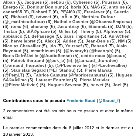
Alban
(6),
Jacques
(6),
sebou
(6),
Cybereric
(6),
Poussah
(6),
Energo
(6),
Bonjour Bonjour
(6),
boris
(6),
MAS
(6),
antoine
(6),
canard65
(6),
Richard T
(6),
PEAI60
(6),
Free4ever
(6),
Guerric
(6),
Richard
(6),
tvtweet
(6),
loÃ¯c
(6),
Matthieu Dufour
(@_matthieudufour)
(6),
Nathalie Gasnier (@ObservaEmpresa)
(6),
romu
(6),
cheramy
(6),
Jasontrisy
(6),
EtienneL
(5),
DJM
(5),
Tristan
(5),
StÃ©phane
(5),
Gilles
(5),
Thierry
(5),
Alphonse
(5),
apbianco
(5),
dePassage
(5),
Sans_importance
(5),
AurÃ©lien
(5),
herve lebret
(5),
Alex
(5),
Adrien
(5),
Jean-Denis
(5),
NM
(5),
Nicolas Chevallier
(5),
jdo
(5),
Youssef
(5),
Renaud
(5),
Alain
Raynaud
(5),
mmathieum
(5),
(@bvanryb) (@bvanryb)
(5),
Boris DefrÃ©ville (@AudioSense)
(5),
cedric naux (@cnaux)
(5),
Patrick Bertrand (@pck_b)
(5),
(@arnaud_thurudev)
(@arnaud_thurudev)
(5),
(@PLechevallier) (@PLechevallier)
(5),
Stanislas Segard (@El_Stanou)
(5),
Pierre Mawas
(@PemLT)
(5),
Fabrice Camurat (@fabricecamurat)
(5),
Hugues
SÃ©vÃ©rac
(5),
Laurent Fournier
(5),
Pierre Metivier
(@PierreMetivier)
(5),
Hugues Severac
(5),
hervet
(5),
Joel
(5)
Contributions sous le pseudo
Frederic Baud (@fbaud_f)
2 commentaires ont été soumis sous ce pseudo et avec le même
email.
Le premier commentaire date du 8 juillet 2012 et le dernier est du
18 janvier 2013.