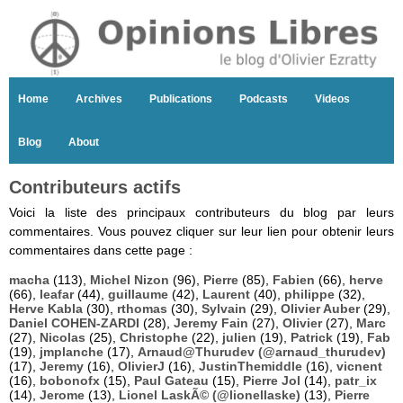
Home
Archives
Publications
Podcasts
Videos
Blog
About
Contributeurs actifs
Voici la liste des principaux contributeurs du blog par leurs
commentaires. Vous pouvez cliquer sur leur lien pour obtenir leurs
commentaires dans cette page :
macha
(113),
Michel Nizon
(96),
Pierre
(85),
Fabien
(66),
herve
(66),
leafar
(44),
guillaume
(42),
Laurent
(40),
philippe
(32),
Herve Kabla
(30),
rthomas
(30),
Sylvain
(29),
Olivier Auber
(29),
Daniel COHEN-ZARDI
(28),
Jeremy Fain
(27),
Olivier
(27),
Marc
(27),
Nicolas
(25),
Christophe
(22),
julien
(19),
Patrick
(19),
Fab
(19),
jmplanche
(17),
Arnaud@Thurudev (@arnaud_thurudev)
(17),
Jeremy
(16),
OlivierJ
(16),
JustinThemiddle
(16),
vicnent
(16),
bobonofx
(15),
Paul Gateau
(15),
Pierre Jol
(14),
patr_ix
(14),
Jerome
(13),
Lionel LaskÃ© (@lionellaske)
(13),
Pierre