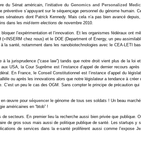
e du Sénat américain, l’initiative du
Genomics and Personalized Medic
ine préventive s’appuyant sur le séquençage personnel du génome humain. Ce
ques sénateurs dont Patrick Kennedy. Mais cela n’a pas bien avancé depuis,
ains dans les
mid-term elections
de novembre 2010.
t bloquer l’expérimentation et l’innovation. Et les organismes fédéraux ont 
e NIH (=INSERM chez nous) et le DOE (Department of Energy, un peu assimilabl
ussi à la santé, notamment dans les nanobiotechnologies avec le CEA-LETI bas
 à la jurisprudence (“case law”) tandis que notre droit vient plus de la loi e
 : aux USA, la Cour Suprême est l’instance d’appel de dernier recours après 
édéral. En France, le Conseil Constitutionnel est l’instance d’appel du législa
arallèle ou après les innovations alors que notre législateur a tendance à créer
ive. C’est un peu le cas des OGM. Sans compter le principe de précaution qui 
re en œuvre pour
séquencer
le génome de tous ses soldats ! Un beau marché
gie américaines en “btob” !
s de secteurs. En premier lieu la recherche aussi bien privée que publique. 
aire de gros sous mais aussi de politique publique de santé. Les startups y s
lications de services dans la e-santé prolifèrent aussi comme l’expose
Je