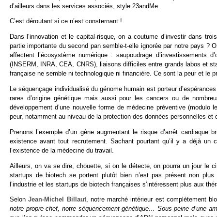
d’ailleurs dans les services associés, style 23andMe.
C’est déroutant si ce n’est consternant !
Dans l’innovation et le capital-risque, on a coutume d’investir dans tro
partie importante du second pan semble-t-elle ignorée par notre pays ? 
affectent l’écosystème numérique : saupoudrage d’investissements d’or
(INSERM, INRA, CEA, CNRS), liaisons difficiles entre grands labos et start
française ne semble ni technologique ni financière. Ce sont la peur et le 
Le séquençage individualisé du génome humain est porteur d’espérances
rares d’origine génétique mais aussi pour les cancers ou de nombreu
développement d’une nouvelle forme de médecine préventive (modulo l
peur, notamment au niveau de la protection des données personnelles et d
Prenons l’exemple d’un gène augmentant le risque d’arrêt cardiaque b
existence avant tout recrutement. Sachant pourtant qu’il y a déjà un
l’existence de la médecine du travail.
Ailleurs, on va se dire, chouette, si on le détecte, on pourra un jour le 
startups de biotech se portent plutôt bien n’est pas présent non plu
l’industrie et les startups de biotech françaises s’intéressent plus aux thé
Selon
Jean-Michel Billaut
, notre marché intérieur est complètement blo
notre propre chef, notre séquencement génétique… Sous peine d’une am