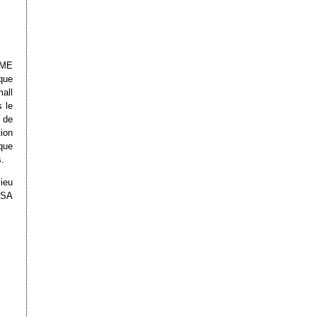
PME
que
all
 le
r de
ion
que
s.
ieu
USA