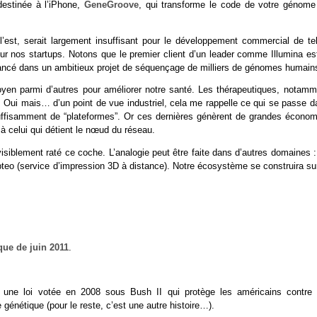
destinée à l’iPhone,
GeneGroove
, qui transforme le code de votre génome
l’est, serait largement insuffisant pour le développement commercial de tel
pour nos startups. Notons que le premier client d’un leader comme Illumina es
ancé dans un ambitieux projet de séquençage de milliers de génomes humain
oyen parmi d’autres pour améliorer notre santé. Les thérapeutiques, notamm
. Oui mais… d’un point de vue industriel, cela me rappelle ce qui se passe d
 suffisamment de “plateformes”. Or ces dernières génèrent de grandes économ
à celui qui détient le nœud du réseau.
visiblement raté ce coche. L’analogie peut être faite dans d’autres domaines 
teo (service d’impression 3D à distance). Notre écosystème se construira sur
que de juin 2011
.
, une loi votée en 2008 sous Bush II qui protège les américains contre 
e génétique (pour le reste, c’est une autre histoire…).