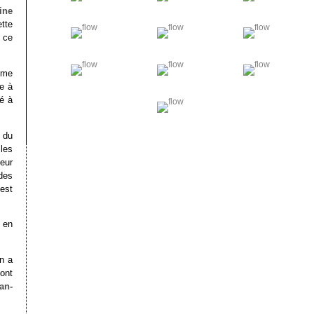
ine
tte
 ce
même
e à
é à
t du
les
teur
 des
est
 en
On a
ont
an-