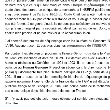
que l’on puisse commander un séquençage d’ADN personnel mais avec u
de bord tels que ceux qui sont évoqués dans
Ethique et génomique : l
étude d’une doctorante en éthique de la recherche à l’INSERM publiée en 2
s’agit précisément de l’
article 16-10 du Code Civil
qui a été modifié e
séquencement d’ADN par vente à distance et vous oblige à passer par 
pas été formés à ce genre d’outil, ils ne sont pas spécialement motivés o
non pris en charge et par la sécurité sociale et par les mutuelles. Donc,
finalité bien précise et ne pas relever d’un achat d’impulsion.
J’ai cherché des projets de séquençage chez les lauréats du Concours Na
l’ANR. Aucune trace ! Et pas plus dans les
programmes de l’INSERM
.
Par contre, il existe bien un programme
France Génomique
dans le Plan
de Jean Weissenbach et doté de 60 m€. Ce dernier est avec Daniel Co
humains réalisées au Généthon en 1991 et 1993. Ils en ont été tous les 
participé au
Human Genome Project
en séquençant le chromosome 14.
(2004) qui documente très bien l’histoire politique du HGP (à partir de la 
2001. Il traite aussi de la bien compliquée histoire du séquençage du
rappelle notamment que le rôle de la France dans le HGP n’est dû qu’à 
publique française de l’époque. Au final, une bonne partie de la recherc
cas assez unique dans l’histoire des sciences en France.
S’il n’y avait pas cet obstacle moralo-éthique qui semble bien bloquant, 
difficultés :