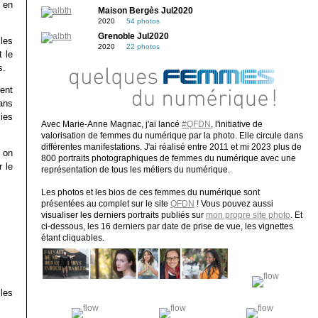
 en
Maison Bergès Jul2020
2020
54 photos
Grenoble Jul2020
les
2020
22 photos
t le
s.
ent
ans
ies
Avec Marie-Anne Magnac, j'ai lancé
#QFDN
, l'initiative de
valorisation de femmes du numérique par la photo. Elle circule dans
différentes manifestations. J'ai réalisé entre 2011 et mi 2023 plus de
: on
800 portraits photographiques de femmes du numérique avec une
 le
représentation de tous les métiers du numérique.
Les photos et les bios de ces femmes du numérique sont
présentées au complet sur le site
QFDN
! Vous pouvez aussi
visualiser les derniers portraits publiés sur
mon propre site photo
. Et
ci-dessous, les 16 derniers par date de prise de vue, les vignettes
étant cliquables.
les