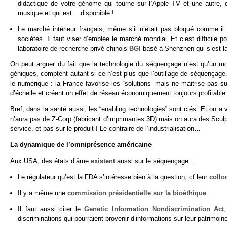
didactique de votre génome qui tourne sur l’Apple TV et une autre, 
musique et qui est… disponible !
Le marché intérieur français, même s’il n’était pas bloqué comme il 
sociétés. Il faut viser d’emblée le marché mondial. Et c’est difficile 
laboratoire de recherche privé chinois
BGI
basé à Shenzhen qui s’est l
On peut argüer du fait que la technologie du séquençage n’est qu’un m
géniques, comptent autant si ce n’est plus que l’outillage de séquençage
le numérique : la France favorise les “solutions” mais ne maitrise pas
d’échelle et créent un effet de réseau économiquement toujours profitable 
Bref, dans la santé aussi, les “enabling technologies” sont clés. Et on a 
n’aura pas de Z-Corp (fabricant d’imprimantes 3D) mais on aura des Sculp
service, et pas sur le produit ! Le contraire de l’industrialisation…
La dynamique de l’omniprésence américaine
Aux USA, des états d’âme
existent
aussi sur le séquençage :
Le régulateur qu’est la FDA s’intéresse bien à la question, cf leur
collo
Il y a même une
commission présidentielle sur la bioéthique
.
Il faut aussi citer le
Genetic Information Nondiscrimination Act
discriminations qui pourraient provenir d’informations sur leur patrimoin