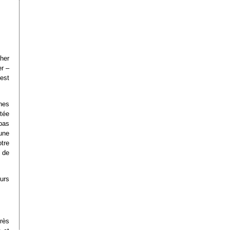
cher
er –
est
nes
tée
pas
une
otre
e de
urs
près