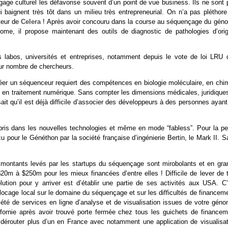
agage culturel les défavorise souvent d’un point de vue business. Ils ne sont
baignent très tôt dans un milieu très entrepreneurial. On n’a pas pléthore
teur de
Celera
! Après avoir concouru dans la course au séquençage du gén
, il propose maintenant des outils de diagnostic de pathologies d’orig
labos, universités et entreprises, notamment depuis le vote de loi LRU d
our nombre de chercheurs.
réer un séquenceur requiert des compétences en biologie moléculaire, en chim
n, en traitement numérique. Sans compter les dimensions médicales, juridique
ait qu’il est déjà difficile d’associer des développeurs à des personnes ayan
ris dans les nouvelles technologies et même en mode “fabless”. Pour la pet
 pour le Généthon par la société française d’ingénierie Bertin, le Mark II. 
s montants levés par les startups du séquençage sont mirobolants et en gra
 $20m à $250m pour les mieux financées d’entre elles ! Difficile de lever de 
tion pour y arriver est d’établir une partie de ses activités aux USA. C’
blocage local sur le domaine du séquençage et sur les difficultés de financem
ciété de services en ligne d’analyse et de visualisation issues de votre gén
ifornie après avoir trouvé porte fermée chez tous les guichets de financem
n dérouter plus d’un en France avec notamment une application de visualisat