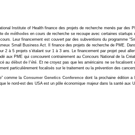
tional Institute of Health finance des projets de recherche menés par des 
ste de méthodes
en cours de recherche se recoupe avec certaines startups 
cours. Leur financement est couvert par des subventions du programme “Sm
ameux Small Business Act. Il finance des projets de recherche de PME. Dans
r 2 à 5 projets s’étalant sur 1 à 3 ans. Le financement par projet peut alle
é aux PME qui concourent contrairement au Concours National de la Créat
ncé au
début de l’été
. Et ne croyez pas que les américains ne se focalisent 
ment particulièrement focalisés sur le traitement ou la prévention des cancer
lle” comme la
Consumer Genetics Conference
dont la prochaine édition a l
uisque le nord-est des USA est un pôle économique majeur dans la santé aux 