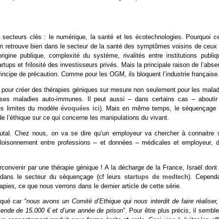
is secteurs clés : le numérique, la santé et les écotechnologies. Pourquoi ce
On retrouve bien dans le secteur de la santé des symptômes voisins de ceux 
igine publique, complexité du système, rivalités entre institutions publiq
ups et frilosité des investisseurs privés. Mais la principale raison de l’abs
principe de précaution. Comme pour les OGM, ils bloquent l’industrie française
 pour créer des thérapies géniques sur mesure non seulement pour les malad
ses maladies auto-immunes. Il peut aussi – dans certains cas – aboutir
es limites du modèle
évoquées ici
). Mais en même temps, le séquençage f
e l’éthique sur ce qui concerne les manipulations du vivant.
rutal. Chez nous, on va se dire qu’un employeur va chercher à connaitre 
 cloisonnement entre professions – et données – médicales et employeur, d
circonvenir par une thérapie génique ! A la décharge de la France, Israël dont
s dans le secteur du séquençage (cf leurs
startups de medtech
). Cependa
rapies, ce que nous verrons dans le dernier article de cette série.
qué car “
nous avons un Comité d’Ethique qui nous interdit de faire réaliser
ende de 15.000 € et d’une année de prison
”. Pour être plus précis, il semble