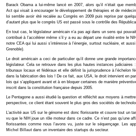
Barack Obama a lui-même lancé en 2007, alors qu’il n’était que membr
Act
qui visait à encourager le développement de thérapies et de médec
loi semble avoir été recalée au Congrès en 2009 puis reprise par quel
d’autant plus que le congrès US est passé sous le contrôle des Républic
En tout cas, le législateur américain n’a pas agi dans un sens qui pouvai
contribué à l’accélérer même s’il y a eu au départ une rivalité entre l
notre CEA qui lui aussi s’intéresse à l’énergie, surtout nucléaire, et a
Grenoble).
Le droit américain a ceci de particulier qu’il donne une grande importance
législateur. Cela se retrouve dans les plus hautes instances judiciaires
tribunaux locaux et fédéraux et elle définit la jurisprudence à l’échelon f
dans la fabrication des lois ! De ce fait, aux USA, le droit intervient en p
lois qui s’appliquent avant et à en bloquer certaines de manière prévent
inscrit dans la constitution française depuis 2005.
Le Pentagone a aussi étudié la question et réfléchit aux moyens à mett
perspective, ce client étant souvent le plus gros des sociétés de technolo
L’activité aux US sur le génome est donc florissante et couvre tout un ta
vu que le NIH joue un rôle moteur dans ce cadre. Ce n’est pas qu’une aff
florissantes comme nous l’avons vu, juste sur le séquençage. Les app
Michel Billaut
dans un inventaire des startups du secteur.