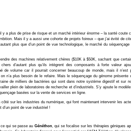
il y a plus de prise de risque et un marché intérieur énorme – la santé coute 
ion. Mais il y a aussi une cohorte de projets foireux – que j’ai évité de cit
’autant plus que d’un point de vue technologique, le marché du séquençage 
vendre des machines relativement chères ($10K à $50K, sachant que certai
ers d’autant plus qu’ils intègrent des composants à forte valeur ajou
hé de volume car il pourrait concerner beaucoup de monde, mais il n’est 
, on n’a plus besoin de le refaire. Mais le séquençage du génome présente 
zaine de milliers de bactéries qui sont dans notre système digestif et sur n
iller plein de laboratoires de recherche et d’industriels. S’y ajoute le modèl
quençage basées sur la vente de services en ligne.
ôté sur les industries du numérique, qui font maintenant intervenir les acte
t d’un point de vue industriel !
r ce qui se passe au
Généthon
, qui se focalise sur les thérapies géniques a