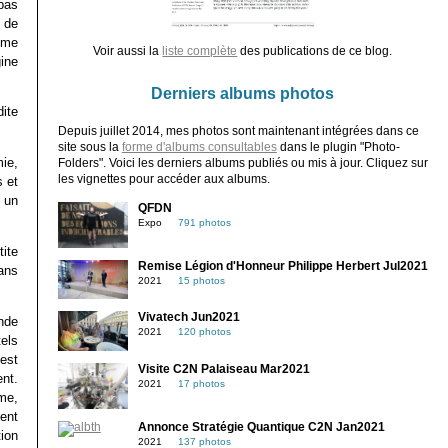
 pas
 de
ome
Voir aussi la
liste complète
des publications de ce blog.
ine
Derniers albums photos
ite
Depuis juillet 2014, mes photos sont maintenant intégrées dans ce
site sous la
forme d'albums consultables
dans le plugin "Photo-
ie,
Folders". Voici les derniers albums publiés ou mis à jour. Cliquez sur
les vignettes pour accéder aux albums.
s et
t un
QFDN
Expo
791 photos
ite
Remise Légion d'Honneur Philippe Herbert Jul2021
Sans
2021
15 photos
Vivatech Jun2021
nde
2021
120 photos
tels
est
Visite C2N Palaiseau Mar2021
ent.
2021
17 photos
ome,
ent
Annonce Stratégie Quantique C2N Jan2021
ion
2021
137 photos