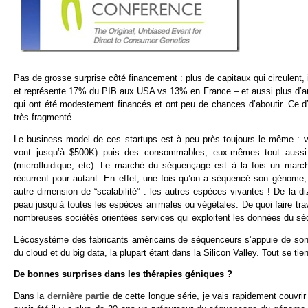
Pas de grosse surprise côté financement : plus de capitaux qui circulent, 
et représente 17% du PIB aux USA vs 13% en France – et aussi plus d’ambit
qui ont été modestement financés et ont peu de chances d’aboutir. Ce d
très fragmenté.
Le business model de ces startups est à peu près toujours le même : 
vont jusqu’à $500K) puis des consommables, eux-mêmes tout aussi ch
(microfluidique, etc). Le marché du séquençage est à la fois un marc
récurrent pour autant. En effet, une fois qu’on a séquencé son génome
autre dimension de “scalabilité” : les autres espèces vivantes ! De la di
peau jusqu’à toutes les espèces animales ou végétales. De quoi faire trava
nombreuses sociétés orientées services qui exploitent les données du sé
L’écosystème des fabricants américains de séquenceurs s’appuie de son c
du cloud et du big data, la plupart étant dans la Silicon Valley. Tout se tien
De bonnes surprises dans les thérapies géniques ?
Dans la
dernière partie
de cette longue série, je vais rapidement couvri