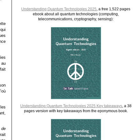
Understanding Quantum Technologies 2025
, a free 1,522 pages
ebook about all quantum technologies (computing,
telecommunications, cryptography, sensing):
tte
qui
ues
ence
.
ies
 au
ait
son
’où
Understanding Quantum Technologies 2025 Key takeaways
, a 38
 les
pages version with key takeaways from the eponymous book.
nt,
, de
rait