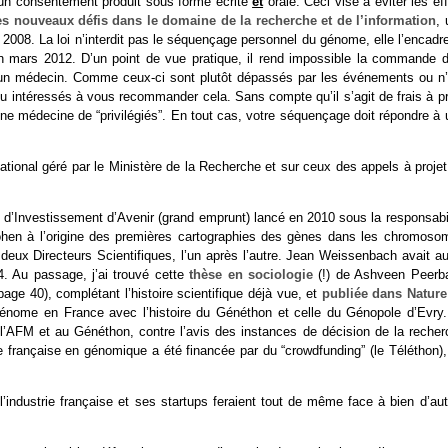
n consentement produit sous forme écrite
et
orale. Ceci vise à éviter les ef
es nouveaux défis dans le domaine de la recherche et de l’information
, 
008. La loi n’interdit pas le séquençage personnel du génome, elle l’encadre
n mars 2012. D’un point de vue pratique, il rend impossible la commande d
un médecin. Comme ceux-ci sont plutôt dépassés par les événements ou n’
u intéressés à vous recommander cela. Sans compte qu’il s’agit de frais à pr
 une médecine de “privilégiés”. En tout cas, votre séquençage doit répondre à
tional géré par le Ministère de la Recherche et sur ceux des appels à projet
 d’Investissement d’Avenir (grand emprunt) lancé en 2010 sous la responsabil
hen à l’origine des premières cartographies des gènes dans les chromoso
deux Directeurs Scientifiques, l’un après l’autre. Jean Weissenbach avait au
 Au passage, j’ai trouvé cette
thèse en sociologie
(!) de Ashveen Peerb
page 40), complétant l’histoire scientifique déjà vue, et
publiée dans Nature
 génome en France avec l’histoire du Généthon et celle du Génopole d’Evry.
l’AFM et au Généthon, contre l’avis des instances de décision de la recher
he française en génomique a été financée par du “crowdfunding” (le Téléthon),
l’industrie française et ses startups feraient tout de même face à bien d’au