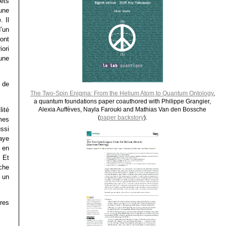
fets
une
. Il
’un
ont
iori
 une
 de
The Two-Spin Enigma: From the Helium Atom to Quantum Ontology
,
a quantum foundations paper coauthored with Philippe Grangier,
ité
Alexia Auffèves, Nayla Farouki and Mathias Van den Bossche
(
paper backstory
).
mes
ssi
aye
en
 Et
che
 un
tres