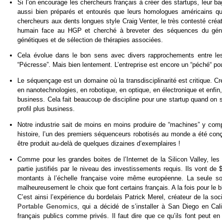
Si l’on encourage les chercheurs français à créer des startups, leur b
aussi bien préparés et entourés que leurs homologues américains qui 
chercheurs aux dents longues style Craig Venter, le très contesté créa
humain face au HGP et cherché à breveter des séquences du génome
génétiques et de sélection de thérapies associées.
Cela évolue dans le bon sens avec divers rapprochements entre les 
“Pécresse”. Mais bien lentement. L’entreprise est encore un “péché“ p
Le séquençage est un domaine où la transdisciplinarité est critique. C
en nanotechnologies, en robotique, en optique, en électronique et enfi
business. Cela fait beaucoup de discipline pour une startup quand on s
profil plus business.
Notre industrie sait de moins en moins produire de “machines” y comp
histoire, l’un des premiers séquenceurs robotisés au monde a été conçu
être produit au-delà de quelques dizaines d’exemplaires !
Comme pour les grandes boites de l’Internet de la Silicon Valley, le
partie justifiés par le niveau des investissements requis. Ils vont de
montants à l’échelle française voire même européenne. La seule solu
malheureusement le choix que font certains français. A la fois pour le 
C’est ainsi l’expérience du bordelais Patrick Merel, créateur de la so
Portable Genomics
, qui a décidé de s’installer à San Diego en Cal
français publics comme privés. Il faut dire que ce qu’ils font peut e