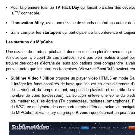
Pour la première fois, un
TV Hack Day
qui faisait plancher des dével
la TV connectée.
L’
Innovation Alley
, avec une dizaine de stands de startups autour de 
Sans compter les
startupers
qui participaient à la conférence et toujou
Les startups du MipCube
Une dizaine de startups pitchaient donc en session plénière avec cinq minu
A noter que la plupart de ces startups n’ont pas bien réalisé à quel poin
trouver des copies d’écrans de leurs applications pour comprendre la val
pouvait noter que les startups françaises (Viewrz et SportDub) avaient réal
Sublime Video / Jillion
propose un player vidéo HTML5 en mode SaaS 
Il intègre les fonctionnalités de base que l’on est en droit d’attendre d
de la vidéo et du temps restant, support de playlists et contrôle du 
nombre de vues (
ci-dessous
). La solution enlève une épine du pied
d’alimenter tous les écrans (TV connectées, tablettes, smartphones, P
du W3C, ce qui génère des comportements différents selon les navigateur
du MIPCube, et via le jury du groupe
Vivendi
qui décernait un prix à pa