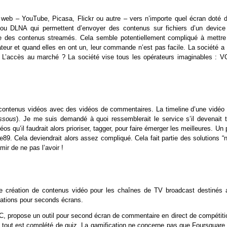
 web – YouTube, Picasa, Flickr ou autre – vers n’importe quel écran doté d
e ou DLNA qui permettent d’envoyer des contenus sur fichiers d’un device
rne des contenus streamés. Cela semble potentiellement compliqué à mettre
eur et quand elles en ont un, leur commande n’est pas facile. La société a 
 L’accès au marché ? La société vise tous les opérateurs imaginables : V
 contenus vidéos avec des vidéos de commentaires. La timeline d’une vidéo 
essous
). Je me suis demandé à quoi ressemblerait le service s’il devenait t
os qu’il faudrait alors prioriser, tagger, pour faire émerger les meilleures. Un
 Cela deviendrait alors assez compliqué. Cela fait partie des solutions “n
ir de ne pas l’avoir !
 de création de contenus vidéo pour les chaînes de TV broadcast destinés 
ications pour seconds écrans.
CC, propose un outil pour second écran de commentaire en direct de compétiti
 tout est complété de quiz. La gamification ne concerne pas que Foursquare