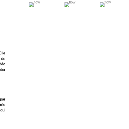
lle
 de
déo
eter
par
rès
qui