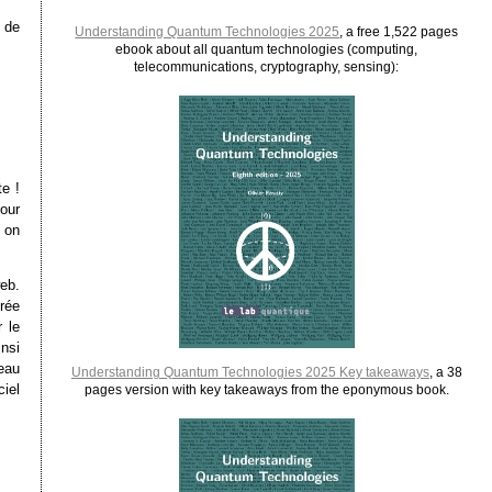
 de
Understanding Quantum Technologies 2025
, a free 1,522 pages
ebook about all quantum technologies (computing,
telecommunications, cryptography, sensing):
te !
pour
 on
eb.
urée
 le
nsi
eau
Understanding Quantum Technologies 2025 Key takeaways
, a 38
ciel
pages version with key takeaways from the eponymous book.