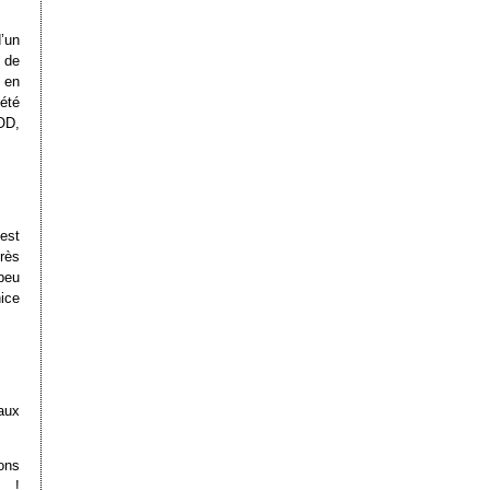
’un
 de
 en
été
OD,
est
rès
 peu
ice
aux
ons
… !