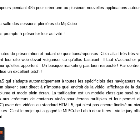
oppeurs pendant 48h pour créer une ou plusieurs nouvelles applications autour
la salle des sessions plénières du MipCube.
rs prompts à présenter leur activité !
tes de présentation et autant de questions/réponses. Cela allait très très vi
t leur site web devait vulgariser ce qu’elles faisaient. Il faut s’accrocher 
eur qu’elles apportent ! Un basique marketing pas bien respecté ! Par contre,
isé un excellent pitch !
qui s’adapte automatiquement à toutes les spécificités des navigateurs w
’un player : saut direct à n’importe quel endroit de la vidéo, affichage de la d
volume et mode plein écran. La tarification est un modèle classique basé sur
s aux créateurs de contenus vidéo pour écrans multiples et leur permet ai
C) avec des vidéos au standard HTML 5, qui n’est pas encore finalisé au niv
s. C’est le projet qui a gagné le MIPCube Lab à deux titres : via le jury offi
rt.