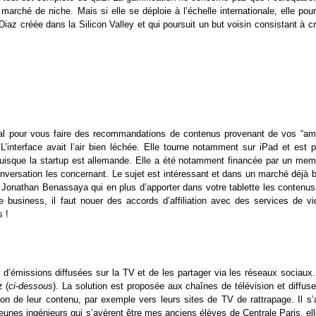
 marché de niche. Mais si elle se déploie à l’échelle internationale, elle pour
Diaz créée dans la Silicon Valley et qui poursuit un but voisin consistant à c
al pour vous faire des recommandations de contenus provenant de vos “ami
L’interface avait l’air bien léchée. Elle tourne notamment sur iPad et est p
puisque la startup est allemande. Elle a été notamment financée par un mem
nversation les concernant. Le sujet est intéressant et dans un marché déjà b
 Jonathan Benassaya qui en plus d’apporter dans votre tablette les contenus
 business, il faut nouer des accords d’affiliation avec des services de vi
s !
r d’émissions diffusées sur la TV et de les partager via les réseaux sociaux.
z (
ci-dessous
). La solution est proposée aux chaînes de télévision et diffus
on de leur contenu, par exemple vers leurs sites de TV de rattrapage. Il s’a
unes ingénieurs qui s’avèrent être mes anciens élèves de Centrale Paris, ell