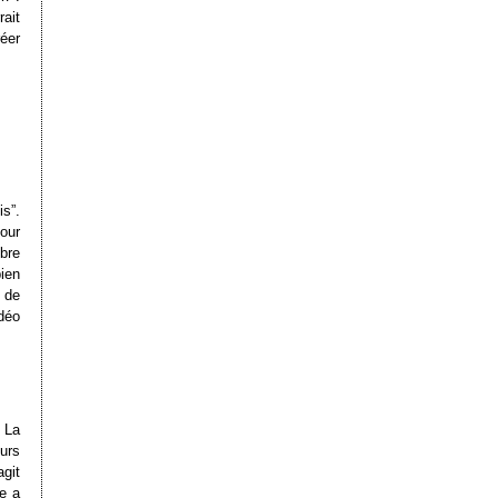
rait
réer
s”.
our
bre
ien
 de
déo
 La
eurs
git
e a