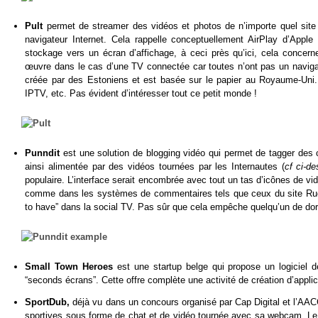
Pult
permet de streamer des vidéos et photos de n’importe quel site
navigateur Internet. Cela rappelle conceptuellement AirPlay d’Appl
stockage vers un écran d’affichage, à ceci près qu’ici, cela conce
œuvre dans le cas d’une TV connectée car toutes n’ont pas un navigat
créée par des Estoniens et est basée sur le papier au Royaume-Uni.
IPTV, etc. Pas évident d’intéresser tout ce petit monde !
Punndit
est une solution de blogging vidéo qui permet de tagger des
ainsi alimentée par des vidéos tournées par les Internautes (
cf ci-d
populaire. L’interface serait encombrée avec tout un tas d’icônes de vidé
comme dans les systèmes de commentaires tels que ceux du site Rue89.
to have” dans la social TV. Pas sûr que cela empêche quelqu’un de dorm
Small Town Heroes
est une startup belge qui propose un logiciel
“seconds écrans”. Cette offre complète une activité de création d’appl
SportDub,
déjà vu dans un concours organisé par Cap Digital et l’AA
sportives sous forme de chat et de vidéo tournée avec sa webcam. Le