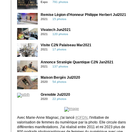
Expo
791 photos
Remise Légion d'Honneur Philippe Herbert Jul2021
2021
15 photos
Vivatech Jun2021
2021
120 photos
Visite C2N Palaiseau Mar2021
2021
17 photos
Annonce Stratégie Quantique C2N Jan2021
2021
137 photos
Maison Bergès Jul2020
2020
54 photos
Grenoble Jul2020
2020
22 photos
Avec Marie-Anne Magnac, j'ai lancé
#QFDN
, l'initiative de
valorisation de femmes du numérique par la photo. Elle circule dans
différentes manifestations. J'ai réalisé entre 2011 et mi 2023 plus de
800 portraits photographiques de femmes du numérique avec une