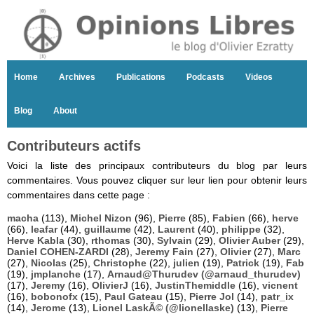
Home
Archives
Publications
Podcasts
Videos
Blog
About
Contributeurs actifs
Voici la liste des principaux contributeurs du blog par leurs
commentaires. Vous pouvez cliquer sur leur lien pour obtenir leurs
commentaires dans cette page :
macha
(113),
Michel Nizon
(96),
Pierre
(85),
Fabien
(66),
herve
(66),
leafar
(44),
guillaume
(42),
Laurent
(40),
philippe
(32),
Herve Kabla
(30),
rthomas
(30),
Sylvain
(29),
Olivier Auber
(29),
Daniel COHEN-ZARDI
(28),
Jeremy Fain
(27),
Olivier
(27),
Marc
(27),
Nicolas
(25),
Christophe
(22),
julien
(19),
Patrick
(19),
Fab
(19),
jmplanche
(17),
Arnaud@Thurudev (@arnaud_thurudev)
(17),
Jeremy
(16),
OlivierJ
(16),
JustinThemiddle
(16),
vicnent
(16),
bobonofx
(15),
Paul Gateau
(15),
Pierre Jol
(14),
patr_ix
(14),
Jerome
(13),
Lionel LaskÃ© (@lionellaske)
(13),
Pierre