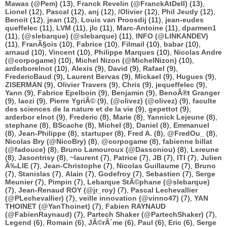
Mawas (@Pem)
(13),
Franck Revelin (@FranckAtDell)
(13),
Lionel
(12),
Pascal
(12),
anj
(12),
/Olivier
(12),
Phil Jeudy
(12),
Benoit
(12),
jean
(12),
Louis van Proosdij
(11),
jean-eudes
queffelec
(11),
LVM
(11),
jlc
(11),
Marc-Antoine
(11),
dparmen1
(11),
(@slebarque) (@slebarque)
(11),
INFO (@LINKANDEV)
(11),
FranÃ§ois
(10),
Fabrice
(10),
Filmail
(10),
babar
(10),
arnaud
(10),
Vincent
(10),
Philippe Marques
(10),
Nicolas Andre
(@corpogame)
(10),
Michel Nizon (@MichelNizon)
(10),
arderborelnot
(10),
Alexis
(9),
David
(9),
Rafael
(9),
FredericBaud
(9),
Laurent Bervas
(9),
Mickael
(9),
Hugues
(9),
ZISERMAN
(9),
Olivier Travers
(9),
Chris
(9),
jequeffelec
(9),
Yann
(9),
Fabrice Epelboin
(9),
Benjamin
(9),
BenoÃ®t Granger
(9),
laozi
(9),
Pierre YgriÃ©
(9),
(@olivez) (@olivez)
(9),
faculte
des sciences de la nature et de la vie
(9),
gepettot
(9),
arderbor elnot
(9),
Frederic
(8),
Marie
(8),
Yannick Lejeune
(8),
stephane
(8),
BScache
(8),
Michel
(8),
Daniel
(8),
Emmanuel
(8),
Jean-Philippe
(8),
startuper
(8),
Fred A.
(8),
@FredOu_
(8),
Nicolas Bry (@NicoBry)
(8),
@corpogame
(8),
fabienne billat
(@fadouce)
(8),
Bruno Lamouroux (@Dassoniou)
(8),
Lereune
(8),
Jasontrisy
(8),
~laurent
(7),
Patrice
(7),
JB
(7),
ITI
(7),
Julien
Ã‰LIE
(7),
Jean-Christophe
(7),
Nicolas Guillaume
(7),
Bruno
(7),
Stanislas
(7),
Alain
(7),
Godefroy
(7),
Sebastien
(7),
Serge
Meunier
(7),
Pimpin
(7),
Lebarque StÃ©phane (@slebarque)
(7),
Jean-Renaud ROY (@jr_roy)
(7),
Pascal Lechevallier
(@PLechevallier)
(7),
veille innovation (@vinno47)
(7),
YAN
THOINET (@YanThoinet)
(7),
Fabien RAYNAUD
(@FabienRaynaud)
(7),
Partech Shaker (@PartechShaker)
(7),
Legend
(6),
Romain
(6),
JÃ©rÃ´me
(6),
Paul
(6),
Eric
(6),
Serge