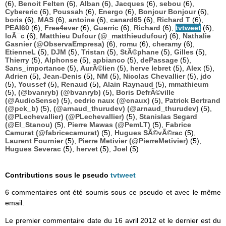
(6),
Benoit Felten
(6),
Alban
(6),
Jacques
(6),
sebou
(6),
Cybereric
(6),
Poussah
(6),
Energo
(6),
Bonjour Bonjour
(6),
boris
(6),
MAS
(6),
antoine
(6),
canard65
(6),
Richard T
(6),
PEAI60
(6),
Free4ever
(6),
Guerric
(6),
Richard
(6),
tvtweet
(6),
loÃ¯c
(6),
Matthieu Dufour (@_matthieudufour)
(6),
Nathalie
Gasnier (@ObservaEmpresa)
(6),
romu
(6),
cheramy
(6),
EtienneL
(5),
DJM
(5),
Tristan
(5),
StÃ©phane
(5),
Gilles
(5),
Thierry
(5),
Alphonse
(5),
apbianco
(5),
dePassage
(5),
Sans_importance
(5),
AurÃ©lien
(5),
herve lebret
(5),
Alex
(5),
Adrien
(5),
Jean-Denis
(5),
NM
(5),
Nicolas Chevallier
(5),
jdo
(5),
Youssef
(5),
Renaud
(5),
Alain Raynaud
(5),
mmathieum
(5),
(@bvanryb) (@bvanryb)
(5),
Boris DefrÃ©ville
(@AudioSense)
(5),
cedric naux (@cnaux)
(5),
Patrick Bertrand
(@pck_b)
(5),
(@arnaud_thurudev) (@arnaud_thurudev)
(5),
(@PLechevallier) (@PLechevallier)
(5),
Stanislas Segard
(@El_Stanou)
(5),
Pierre Mawas (@PemLT)
(5),
Fabrice
Camurat (@fabricecamurat)
(5),
Hugues SÃ©vÃ©rac
(5),
Laurent Fournier
(5),
Pierre Metivier (@PierreMetivier)
(5),
Hugues Severac
(5),
hervet
(5),
Joel
(5)
Contributions sous le pseudo
tvtweet
6 commentaires ont été soumis sous ce pseudo et avec le même
email.
Le premier commentaire date du 16 avril 2012 et le dernier est du