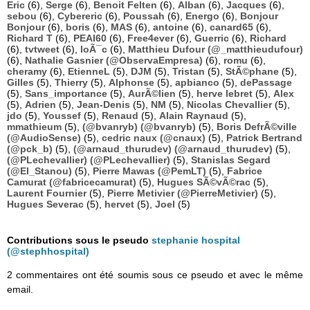
Eric
(6),
Serge
(6),
Benoit Felten
(6),
Alban
(6),
Jacques
(6),
sebou
(6),
Cybereric
(6),
Poussah
(6),
Energo
(6),
Bonjour
Bonjour
(6),
boris
(6),
MAS
(6),
antoine
(6),
canard65
(6),
Richard T
(6),
PEAI60
(6),
Free4ever
(6),
Guerric
(6),
Richard
(6),
tvtweet
(6),
loÃ¯c
(6),
Matthieu Dufour (@_matthieudufour)
(6),
Nathalie Gasnier (@ObservaEmpresa)
(6),
romu
(6),
cheramy
(6),
EtienneL
(5),
DJM
(5),
Tristan
(5),
StÃ©phane
(5),
Gilles
(5),
Thierry
(5),
Alphonse
(5),
apbianco
(5),
dePassage
(5),
Sans_importance
(5),
AurÃ©lien
(5),
herve lebret
(5),
Alex
(5),
Adrien
(5),
Jean-Denis
(5),
NM
(5),
Nicolas Chevallier
(5),
jdo
(5),
Youssef
(5),
Renaud
(5),
Alain Raynaud
(5),
mmathieum
(5),
(@bvanryb) (@bvanryb)
(5),
Boris DefrÃ©ville
(@AudioSense)
(5),
cedric naux (@cnaux)
(5),
Patrick Bertrand
(@pck_b)
(5),
(@arnaud_thurudev) (@arnaud_thurudev)
(5),
(@PLechevallier) (@PLechevallier)
(5),
Stanislas Segard
(@El_Stanou)
(5),
Pierre Mawas (@PemLT)
(5),
Fabrice
Camurat (@fabricecamurat)
(5),
Hugues SÃ©vÃ©rac
(5),
Laurent Fournier
(5),
Pierre Metivier (@PierreMetivier)
(5),
Hugues Severac
(5),
hervet
(5),
Joel
(5)
Contributions sous le pseudo
stephanie hospital
(@stephhospital)
2 commentaires ont été soumis sous ce pseudo et avec le même
email.