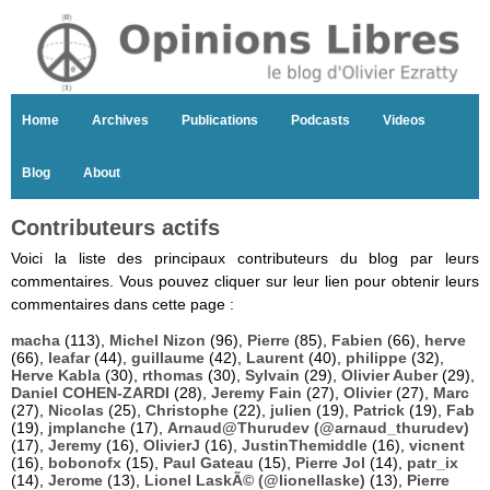
Home
Archives
Publications
Podcasts
Videos
Blog
About
Contributeurs actifs
Voici la liste des principaux contributeurs du blog par leurs
commentaires. Vous pouvez cliquer sur leur lien pour obtenir leurs
commentaires dans cette page :
macha
(113),
Michel Nizon
(96),
Pierre
(85),
Fabien
(66),
herve
(66),
leafar
(44),
guillaume
(42),
Laurent
(40),
philippe
(32),
Herve Kabla
(30),
rthomas
(30),
Sylvain
(29),
Olivier Auber
(29),
Daniel COHEN-ZARDI
(28),
Jeremy Fain
(27),
Olivier
(27),
Marc
(27),
Nicolas
(25),
Christophe
(22),
julien
(19),
Patrick
(19),
Fab
(19),
jmplanche
(17),
Arnaud@Thurudev (@arnaud_thurudev)
(17),
Jeremy
(16),
OlivierJ
(16),
JustinThemiddle
(16),
vicnent
(16),
bobonofx
(15),
Paul Gateau
(15),
Pierre Jol
(14),
patr_ix
(14),
Jerome
(13),
Lionel LaskÃ© (@lionellaske)
(13),
Pierre