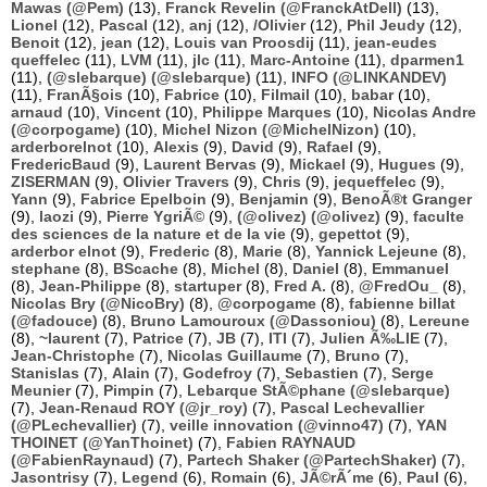
Mawas (@Pem)
(13),
Franck Revelin (@FranckAtDell)
(13),
Lionel
(12),
Pascal
(12),
anj
(12),
/Olivier
(12),
Phil Jeudy
(12),
Benoit
(12),
jean
(12),
Louis van Proosdij
(11),
jean-eudes
queffelec
(11),
LVM
(11),
jlc
(11),
Marc-Antoine
(11),
dparmen1
(11),
(@slebarque) (@slebarque)
(11),
INFO (@LINKANDEV)
(11),
FranÃ§ois
(10),
Fabrice
(10),
Filmail
(10),
babar
(10),
arnaud
(10),
Vincent
(10),
Philippe Marques
(10),
Nicolas Andre
(@corpogame)
(10),
Michel Nizon (@MichelNizon)
(10),
arderborelnot
(10),
Alexis
(9),
David
(9),
Rafael
(9),
FredericBaud
(9),
Laurent Bervas
(9),
Mickael
(9),
Hugues
(9),
ZISERMAN
(9),
Olivier Travers
(9),
Chris
(9),
jequeffelec
(9),
Yann
(9),
Fabrice Epelboin
(9),
Benjamin
(9),
BenoÃ®t Granger
(9),
laozi
(9),
Pierre YgriÃ©
(9),
(@olivez) (@olivez)
(9),
faculte
des sciences de la nature et de la vie
(9),
gepettot
(9),
arderbor elnot
(9),
Frederic
(8),
Marie
(8),
Yannick Lejeune
(8),
stephane
(8),
BScache
(8),
Michel
(8),
Daniel
(8),
Emmanuel
(8),
Jean-Philippe
(8),
startuper
(8),
Fred A.
(8),
@FredOu_
(8),
Nicolas Bry (@NicoBry)
(8),
@corpogame
(8),
fabienne billat
(@fadouce)
(8),
Bruno Lamouroux (@Dassoniou)
(8),
Lereune
(8),
~laurent
(7),
Patrice
(7),
JB
(7),
ITI
(7),
Julien Ã‰LIE
(7),
Jean-Christophe
(7),
Nicolas Guillaume
(7),
Bruno
(7),
Stanislas
(7),
Alain
(7),
Godefroy
(7),
Sebastien
(7),
Serge
Meunier
(7),
Pimpin
(7),
Lebarque StÃ©phane (@slebarque)
(7),
Jean-Renaud ROY (@jr_roy)
(7),
Pascal Lechevallier
(@PLechevallier)
(7),
veille innovation (@vinno47)
(7),
YAN
THOINET (@YanThoinet)
(7),
Fabien RAYNAUD
(@FabienRaynaud)
(7),
Partech Shaker (@PartechShaker)
(7),
Jasontrisy
(7),
Legend
(6),
Romain
(6),
JÃ©rÃ´me
(6),
Paul
(6),