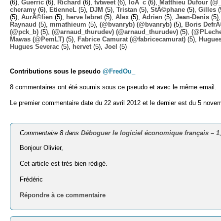
(6),
Guerric
(6),
Richard
(6),
tvtweet
(6),
loÃ¯c
(6),
Matthieu Dufour (@
cheramy
(6),
EtienneL
(5),
DJM
(5),
Tristan
(5),
StÃ©phane
(5),
Gilles
(
(5),
AurÃ©lien
(5),
herve lebret
(5),
Alex
(5),
Adrien
(5),
Jean-Denis
(5)
Raynaud
(5),
mmathieum
(5),
(@bvanryb) (@bvanryb)
(5),
Boris Defr
(@pck_b)
(5),
(@arnaud_thurudev) (@arnaud_thurudev)
(5),
(@PLechev
Mawas (@PemLT)
(5),
Fabrice Camurat (@fabricecamurat)
(5),
Hugue
Hugues Severac
(5),
hervet
(5),
Joel
(5)
Contributions sous le pseudo
@FredOu_
8 commentaires ont été soumis sous ce pseudo et avec le même email.
Le premier commentaire date du 22 avril 2012 et le dernier est du 5 nove
Commentaire 8 dans
Déboguer le logiciel économique français – 1
Bonjour Olivier,
Cet article est très bien rédigé.
Frédéric
Répondre à ce commentaire