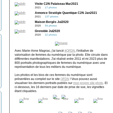
Visite C2N Palaiseau Mar2021
2021
17 photos
Annonce Stratégie Quantique C2N Jan2021
2021
137 photos
Maison Bergès Jul2020
2020
54 photos
Grenoble Jul2020
2020
22 photos
Avec Marie-Anne Magnac, j'ai lancé
#QFDN
, l'initiative de
valorisation de femmes du numérique par la photo. Elle circule dans
différentes manifestations. J'ai réalisé entre 2011 et mi 2023 plus de
800 portraits photographiques de femmes du numérique avec une
représentation de tous les métiers du numérique.
Les photos et les bios de ces femmes du numérique sont
présentées au complet sur le site
QFDN
! Vous pouvez aussi
visualiser les derniers portraits publiés sur
mon propre site photo
. Et
ci-dessous, les 16 derniers par date de prise de vue, les vignettes
étant cliquables.