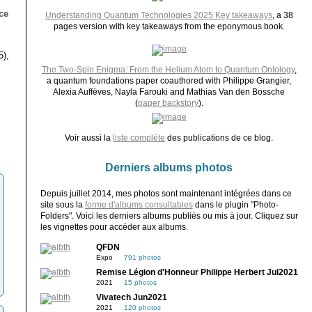
ce
Understanding Quantum Technologies 2025 Key takeaways
, a 38
pages version with key takeaways from the eponymous book.
5),
The Two-Spin Enigma: From the Helium Atom to Quantum Ontology
,
a quantum foundations paper coauthored with Philippe Grangier,
Alexia Auffèves, Nayla Farouki and Mathias Van den Bossche
(
paper backstory
).
Voir aussi la
liste complète
des publications de ce blog.
Derniers albums photos
Depuis juillet 2014, mes photos sont maintenant intégrées dans ce
site sous la
forme d'albums consultables
dans le plugin "Photo-
Folders". Voici les derniers albums publiés ou mis à jour. Cliquez sur
les vignettes pour accéder aux albums.
QFDN
Expo
791 photos
Remise Légion d'Honneur Philippe Herbert Jul2021
2021
15 photos
Vivatech Jun2021
2021
120 photos