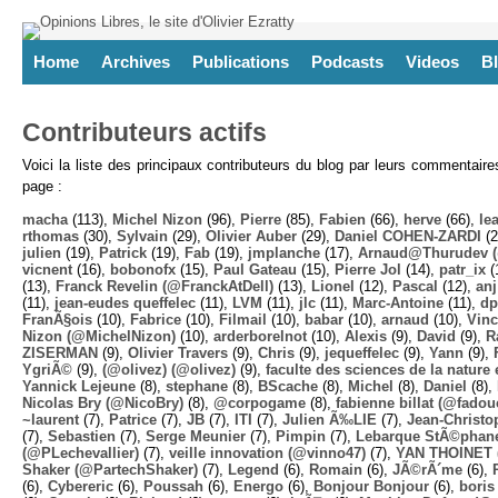
Home
Archives
Publications
Podcasts
Videos
B
Contributeurs actifs
Voici la liste des principaux contributeurs du blog par leurs commentair
page :
macha
(113),
Michel Nizon
(96),
Pierre
(85),
Fabien
(66),
herve
(66),
lea
rthomas
(30),
Sylvain
(29),
Olivier Auber
(29),
Daniel COHEN-ZARDI
(2
julien
(19),
Patrick
(19),
Fab
(19),
jmplanche
(17),
Arnaud@Thurudev (
vicnent
(16),
bobonofx
(15),
Paul Gateau
(15),
Pierre Jol
(14),
patr_ix
(
(13),
Franck Revelin (@FranckAtDell)
(13),
Lionel
(12),
Pascal
(12),
anj
(11),
jean-eudes queffelec
(11),
LVM
(11),
jlc
(11),
Marc-Antoine
(11),
dp
FranÃ§ois
(10),
Fabrice
(10),
Filmail
(10),
babar
(10),
arnaud
(10),
Vinc
Nizon (@MichelNizon)
(10),
arderborelnot
(10),
Alexis
(9),
David
(9),
R
ZISERMAN
(9),
Olivier Travers
(9),
Chris
(9),
jequeffelec
(9),
Yann
(9),
YgriÃ©
(9),
(@olivez) (@olivez)
(9),
faculte des sciences de la nature e
Yannick Lejeune
(8),
stephane
(8),
BScache
(8),
Michel
(8),
Daniel
(8),
Nicolas Bry (@NicoBry)
(8),
@corpogame
(8),
fabienne billat (@fadou
~laurent
(7),
Patrice
(7),
JB
(7),
ITI
(7),
Julien Ã‰LIE
(7),
Jean-Christo
(7),
Sebastien
(7),
Serge Meunier
(7),
Pimpin
(7),
Lebarque StÃ©phane
(@PLechevallier)
(7),
veille innovation (@vinno47)
(7),
YAN THOINET 
Shaker (@PartechShaker)
(7),
Legend
(6),
Romain
(6),
JÃ©rÃ´me
(6),
(6),
Cybereric
(6),
Poussah
(6),
Energo
(6),
Bonjour Bonjour
(6),
boris