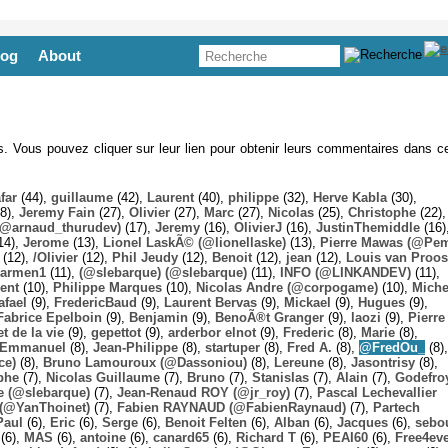
log
About
es. Vous pouvez cliquer sur leur lien pour obtenir leurs commentaires dans ce
far
(44),
guillaume
(42),
Laurent
(40),
philippe
(32),
Herve Kabla
(30),
8),
Jeremy Fain
(27),
Olivier
(27),
Marc
(27),
Nicolas
(25),
Christophe
(22),
@arnaud_thurudev)
(17),
Jeremy
(16),
OlivierJ
(16),
JustinThemiddle
(16)
14),
Jerome
(13),
Lionel LaskÃ© (@lionellaske)
(13),
Pierre Mawas (@Pe
(12),
/Olivier
(12),
Phil Jeudy
(12),
Benoit
(12),
jean
(12),
Louis van Proos
armen1
(11),
(@slebarque) (@slebarque)
(11),
INFO (@LINKANDEV)
(11),
ent
(10),
Philippe Marques
(10),
Nicolas Andre (@corpogame)
(10),
Miche
afael
(9),
FredericBaud
(9),
Laurent Bervas
(9),
Mickael
(9),
Hugues
(9),
Fabrice Epelboin
(9),
Benjamin
(9),
BenoÃ®t Granger
(9),
laozi
(9),
Pierre
t de la vie
(9),
gepettot
(9),
arderbor elnot
(9),
Frederic
(8),
Marie
(8),
Emmanuel
(8),
Jean-Philippe
(8),
startuper
(8),
Fred A.
(8),
@FredOu_
(8),
ce)
(8),
Bruno Lamouroux (@Dassoniou)
(8),
Lereune
(8),
Jasontrisy
(8),
phe
(7),
Nicolas Guillaume
(7),
Bruno
(7),
Stanislas
(7),
Alain
(7),
Godefro
 (@slebarque)
(7),
Jean-Renaud ROY (@jr_roy)
(7),
Pascal Lechevallier
(@YanThoinet)
(7),
Fabien RAYNAUD (@FabienRaynaud)
(7),
Partech
Paul
(6),
Eric
(6),
Serge
(6),
Benoit Felten
(6),
Alban
(6),
Jacques
(6),
sebo
(6),
MAS
(6),
antoine
(6),
canard65
(6),
Richard T
(6),
PEAI60
(6),
Free4ev