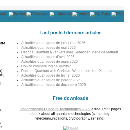
Last posts / derniers articles
tte
Actualités quantiques de juin-juillet 2026
Actualités quantiques de mai 2026
Decode Quantum à l’envers avec Sébastien Marie de Matmut
Actualités quantiques d’avril 2026
Actualités quantiques de mars 2026
,
How to compare logical qubits?
m)
Decode Quantum with Christian Weedbrook from Xanadu
dij
Actualités quantiques de février 2026
Actualités quantiques de janvier 2026
l
Actualités quantiques de décembre 2025
Free downloads
Understanding Quantum Technologies 2025
, a free 1,522 pages
y
ebook about all quantum technologies (computing,
telecommunications, cryptography, sensing):
u
er