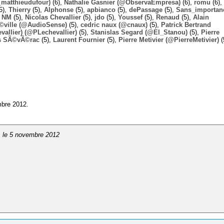
_matthieudufour)
(6),
Nathalie Gasnier (@ObservaEmpresa)
(6),
romu
(6),
5),
Thierry
(5),
Alphonse
(5),
apbianco
(5),
dePassage
(5),
Sans_importan
,
NM
(5),
Nicolas Chevallier
(5),
jdo
(5),
Youssef
(5),
Renaud
(5),
Alain
Ã©ville (@AudioSense)
(5),
cedric naux (@cnaux)
(5),
Patrick Bertrand
allier) (@PLechevallier)
(5),
Stanislas Segard (@El_Stanou)
(5),
Pierre
s SÃ©vÃ©rac
(5),
Laurent Fournier
(5),
Pierre Metivier (@PierreMetivier)
(
mbre 2012.
, le 5 novembre 2012