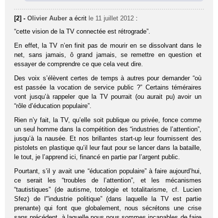
[2] -
Olivier Auber
a écrit
le 11 juillet 2012
:
“cette vision de la TV connectée est rétrograde”.
En effet, la TV n’en finit pas de mourir en se dissolvant dans le
net, sans jamais, ô grand jamais, se remettre en question et
essayer de comprendre ce que cela veut dire.
Des voix s’élèvent certes de temps à autres pour demander “où
est passée la vocation de service public ?” Certains téméraires
vont jusqu’à rappeler que la TV pourrait (ou aurait pu) avoir un
“rôle d’éducation populaire”.
Rien n’y fait, la TV, qu’elle soit publique ou privée, fonce comme
un seul homme dans la compétition des “industries de l’attention”,
jusqu’à la nausée. Et nos brillantes start-up leur fournissent des
pistolets en plastique qu’il leur faut pour se lancer dans la bataille,
le tout, je l’apprend ici, financé en partie par l’argent public.
Pourtant, s’il y avait une “éducation populaire” à faire aujourd’hui,
ce serait les “troubles de l’attention”, et les mécanismes
“tautistiques” (de autisme, totologie et totalitarisme, cf. Lucien
Sfez) de l'”industrie politique” (dans laquelle la TV est partie
prenante) qui font que globalement, nous sécrétons une crise
sans précédent, à laquelle nous nous sommes incapables de faire