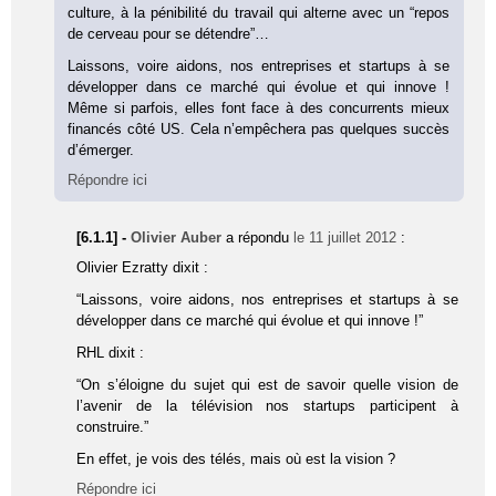
culture, à la pénibilité du travail qui alterne avec un “repos
de cerveau pour se détendre”…
Laissons, voire aidons, nos entreprises et startups à se
développer dans ce marché qui évolue et qui innove !
Même si parfois, elles font face à des concurrents mieux
financés côté US. Cela n’empêchera pas quelques succès
d’émerger.
Répondre ici
[6.1.1] -
Olivier Auber
a répondu
le 11 juillet 2012
:
Olivier Ezratty dixit :
“Lais­sons, voire aidons, nos entre­prises et star­tups à se
déve­lop­per dans ce mar­ché qui évolue et qui innove !”
RHL dixit :
“On s’éloigne du sujet qui est de savoir quelle vision de
l’avenir de la télé­vi­sion nos star­tups par­ti­cipent à
construire.”
En effet, je vois des télés, mais où est la vision ?
Répondre ici