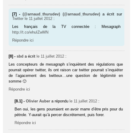
[7] -
(@arnaud_thurudev) (@arnaud_thurudev)
a écrit sur
Twitter
le 11 juillet 2012
:
Les français de la TV connectée : Mesagraph
http://t.co/ehuIZwMN
Répondre ici
[8] -
sbd
a écrit
le 11 juillet 2012
:
Les concepteurs de mesagraph s’inquiètent des régulations que
pourrait opérer twitter, ils ont raison car twitter pourrait s’inquiéter
de l’agacement des twitteux…une question de légitimité en
somme 🙂
Répondre ici
[8.1] -
Olivier Auber
a répondu
le 11 juillet 2012
:
Ben oui, les gens pourraient en avoir marre d’être pris pour du
pétrole. Y-aurait qu’à percer discrètement, puis forer.
Répondre ici