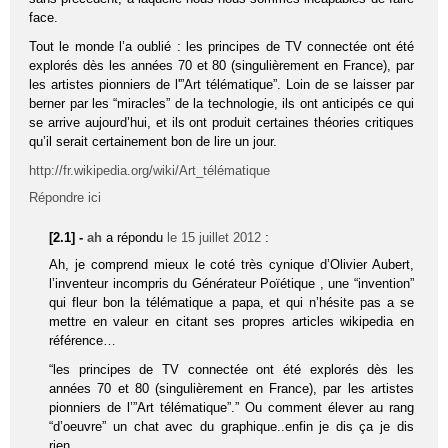
face.
Tout le monde l’a oublié : les principes de TV connectée ont été
explorés dès les années 70 et 80 (singulièrement en France), par
les artistes pionniers de l'”Art télématique”. Loin de se laisser par
berner par les “miracles” de la technologie, ils ont anticipés ce qui
se arrive aujourd’hui, et ils ont produit certaines théories critiques
qu’il serait certainement bon de lire un jour.
http://fr.wikipedia.org/wiki/Art_télématique
Répondre ici
[2.1] -
ah
a répondu
le 15 juillet 2012
:
Ah, je comprend mieux le coté très cynique d’Olivier Aubert,
l’inventeur incompris du Générateur Poïétique , une “invention”
qui fleur bon la télématique a papa, et qui n’hésite pas a se
mettre en valeur en citant ses propres articles wikipedia en
référence…
“les prin­cipes de TV connec­tée ont été explo­rés dès les
années 70 et 80 (sin­gu­liè­re­ment en France), par les artistes
pion­niers de l’”Art télé­ma­tique”.” Ou comment élever au rang
“d’oeuvre” un chat avec du graphique..enfin je dis ça je dis
rien….