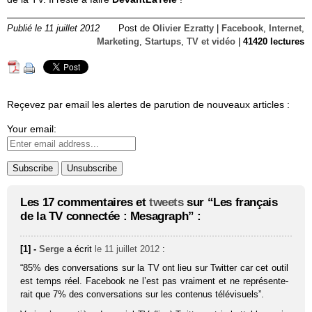
Publié le 11 juillet 2012
Post de
Olivier Ezratty
|
Facebook
,
Internet
,
Marketing
,
Startups
,
TV et vidéo
|
41420 lectures
Reçevez par email les alertes de parution de nouveaux articles :
Your email:
Les 17 commentaires et
tweets
sur “Les français
de la TV connectée : Mesagraph” :
[1] -
Serge
a écrit
le 11 juillet 2012
:
“85% des conver­sa­tions sur la TV ont lieu sur Twit­ter car cet outil
est temps réel. Face­book ne l’est pas vrai­ment et ne repré­sen­te­
rait que 7% des conver­sa­tions sur les conte­nus télé­vi­suels”.