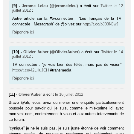
[9] -
Jerome Leleu (@jeromeleleu)
a écrit sur
Twitter
le 12
juillet 2012
:
Autre article sur la #tvconnectee : “Les français de la TV
connectée : Mesagraph” de @olivez sur
http://t.co/pJ03NJwJ
Répondre ici
[10] -
Olivier Auber (@OlivierAuber)
a écrit sur
Twitter
le 14
juillet 2012
:
TV connectée : “je vois bien des télés, mais pas de vision”
http://t.co/42LHuJCH
#transmedia
Répondre ici
[11] -
OlivierAuber
a écrit
le 16 juillet 2012
:
Bravo @ah, vous avez du mener une enquête particulièrement
poussée pour savoir qui je suis, comme je m’exprime ici avec
mon vrai nom, contrairement à vous et aux autres intervenants de
ce forum.
“cynique” je ne le suis pas, je suis juste étonné de voir comment
chaque année, de nouveaux perdreaux qui prétendent avoir