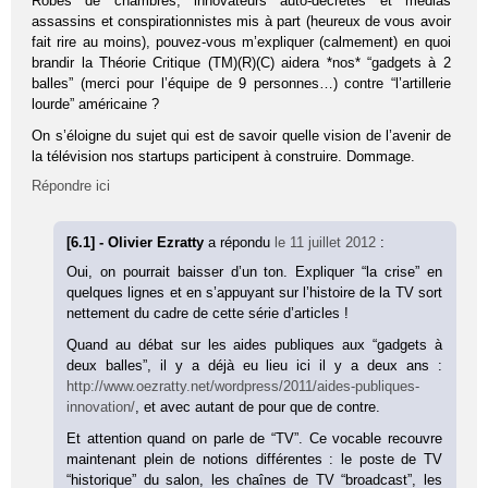
Robes de chambres, innovateurs auto-décrétés et médias
assassins et conspirationnistes mis à part (heureux de vous avoir
fait rire au moins), pouvez-vous m’expliquer (calmement) en quoi
brandir la Théorie Critique (TM)(R)(C) aidera *nos* “gadgets à 2
balles” (merci pour l’équipe de 9 personnes…) contre “l’artillerie
lourde” américaine ?
On s’éloigne du sujet qui est de savoir quelle vision de l’avenir de
la télévision nos startups participent à construire. Dommage.
Répondre ici
[6.1] - Olivier Ezratty
a répondu
le 11 juillet 2012
:
Oui, on pourrait baisser d’un ton. Expliquer “la crise” en
quelques lignes et en s’appuyant sur l’histoire de la TV sort
nettement du cadre de cette série d’articles !
Quand au débat sur les aides publiques aux “gadgets à
deux balles”, il y a déjà eu lieu ici il y a deux ans :
http://www.oezratty.net/wordpress/2011/aides-publiques-
innovation/
, et avec autant de pour que de contre.
Et attention quand on parle de “TV”. Ce vocable recouvre
maintenant plein de notions différentes : le poste de TV
“historique” du salon, les chaînes de TV “broadcast”, les