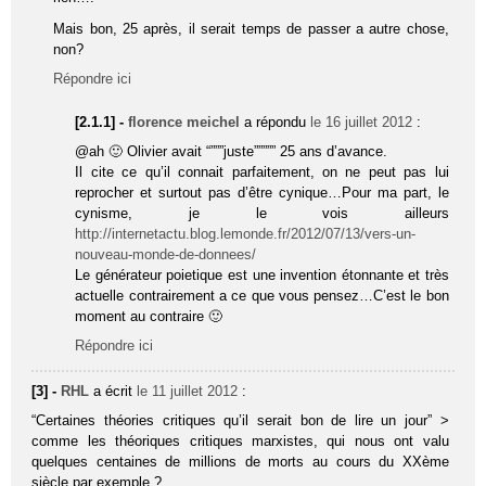
Mais bon, 25 après, il serait temps de passer a autre chose,
non?
Répondre ici
[2.1.1] -
florence meichel
a répondu
le 16 juillet 2012
:
@ah 🙂 Olivier avait “”””juste””””” 25 ans d’avance.
Il cite ce qu’il connait parfaitement, on ne peut pas lui
reprocher et surtout pas d’être cynique…Pour ma part, le
cynisme, je le vois ailleurs
http://internetactu.blog.lemonde.fr/2012/07/13/vers-un-
nouveau-monde-de-donnees/
Le générateur poietique est une invention étonnante et très
actuelle contrairement a ce que vous pensez…C’est le bon
moment au contraire 🙂
Répondre ici
[3] -
RHL
a écrit
le 11 juillet 2012
:
“Certaines théories critiques qu’il serait bon de lire un jour” >
comme les théoriques critiques marxistes, qui nous ont valu
quelques centaines de millions de morts au cours du XXème
siècle par exemple ?