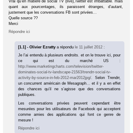
Vrai qu’en matière de social TV (live),Twitter est imbattable. mais
quant aux pourcentages, ils paraissent étranges, d’autant,
justement que les conversations FB sont privées…
Quelle source ??
Merci
Répondre ici
[1.1] - Olivier Ezratty
a répondu
le 11 juillet 2012
:
Je l’ai entendu à plusieurs endroits. et on le trouve ici, pour
ce qui est du marché US :
http://www.marketingcharts.com/television/twitter-
dominates-social-tv-landscape-21563/trendrr-social-tv-
activity-by-source-in-feb-2012-mar2012jpg/
. Selon Trendrr,
un concurrent américain de Mesagraph… et il y a en effet
des chances qu’il ne s’agisse que des conversations
publiques.
Les conversations privées peuvent cependant être
mesurées pour les utilisateurs de Facebook qui acceptent
comme amies des applications qui font ce genre de
mesure !
Répondre ici