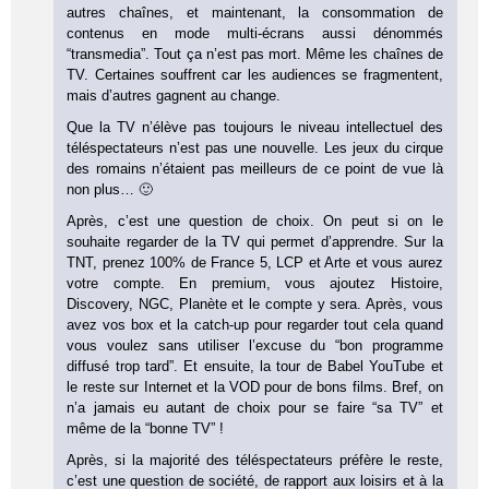
autres chaînes, et maintenant, la consommation de
contenus en mode multi-écrans aussi dénommés
“transmedia”. Tout ça n’est pas mort. Même les chaînes de
TV. Certaines souffrent car les audiences se fragmentent,
mais d’autres gagnent au change.
Que la TV n’élève pas toujours le niveau intellectuel des
téléspectateurs n’est pas une nouvelle. Les jeux du cirque
des romains n’étaient pas meilleurs de ce point de vue là
non plus… 🙂
Après, c’est une question de choix. On peut si on le
souhaite regarder de la TV qui permet d’apprendre. Sur la
TNT, prenez 100% de France 5, LCP et Arte et vous aurez
votre compte. En premium, vous ajoutez Histoire,
Discovery, NGC, Planète et le compte y sera. Après, vous
avez vos box et la catch-up pour regarder tout cela quand
vous voulez sans utiliser l’excuse du “bon programme
diffusé trop tard”. Et ensuite, la tour de Babel YouTube et
le reste sur Internet et la VOD pour de bons films. Bref, on
n’a jamais eu autant de choix pour se faire “sa TV” et
même de la “bonne TV” !
Après, si la majorité des téléspectateurs préfère le reste,
c’est une question de société, de rapport aux loisirs et à la