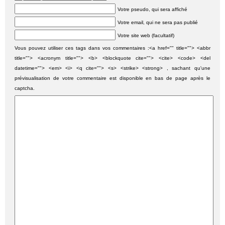
Votre pseudo, qui sera affiché
Votre email, qui ne sera pas publié
Votre site web (facultatif)
Vous pouvez utiliser ces tags dans vos commentaires :<a href="" title=""> <abbr
title=""> <acronym title=""> <b> <blockquote cite=""> <cite> <code> <del
datetime=""> <em> <i> <q cite=""> <s> <strike> <strong> , sachant qu'une
prévisualisation de votre commentaire est disponible en bas de page après le
captcha.