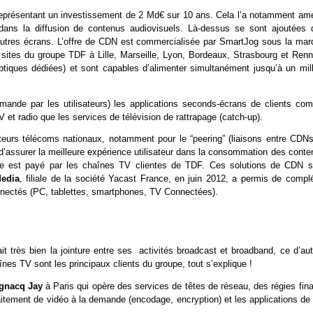
 représentant un investissement de 2 Md€ sur 10 ans. Cela l’a notamment am
dans la diffusion de contenus audiovisuels. Là-dessus se sont ajoutées 
autres écrans. L’offre de CDN est commercialisée par SmartJog sous la mar
ts sites du groupe TDF à Lille, Marseille, Lyon, Bordeaux, Strasbourg et Renn
 optiques dédiées) et sont capables d’alimenter simultanément jusqu’à un mil
mande par les utilisateurs) les applications seconds-écrans de clients co
 et radio que les services de télévision de rattrapage (catch-up).
eurs télécoms nationaux, notamment pour le “peering” (liaisons entre CDNs
d’assurer la meilleure expérience utilisateur dans la consommation des conte
ice est payé par les chaînes TV clientes de TDF. Ces solutions de CDN s
Media
, filiale de la société Yacast France, en juin 2012, a permis de complé
onnectés (PC, tablettes, smartphones, TV Connectées).
t très bien la jointure entre ses activités broadcast et broadband, ce d’aut
es TV sont les principaux clients du groupe, tout s’explique !
gnacq Jay
à Paris qui opère des services de têtes de réseau, des régies fin
ement de vidéo à la demande (encodage, encryption) et les applications de