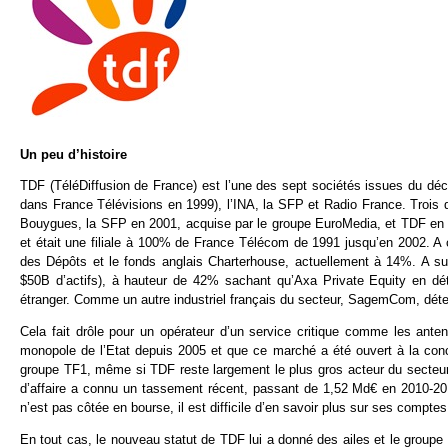
Un peu d’histoire
TDF (TéléDiffusion de France) est l’une des sept sociétés issues du d
dans France Télévisions en 1999), l’INA, la SFP et Radio France. Trois 
Bouygues, la SFP en 2001, acquise par le groupe EuroMedia, et TDF en 
et était une filiale à 100% de France Télécom de 1991 jusqu’en 2002. A 
des Dépôts et le fonds anglais Charterhouse, actuellement à 14%. A sui
$50B d’actifs), à hauteur de 42% sachant qu’Axa Private Equity en dé
étranger. Comme un autre industriel français du secteur, SagemCom, déten
Cela fait drôle pour un opérateur d’un service critique comme les anten
monopole de l’Etat depuis 2005 et que ce marché a été ouvert à la c
groupe TF1, même si TDF reste largement le plus gros acteur du secteur
d’affaire a connu un tassement récent, passant de 1,52 Md€ en 2010-2
n’est pas côtée en bourse, il est difficile d’en savoir plus sur ses comptes
En tout cas, le nouveau statut de TDF lui a donné des ailes et le groupe