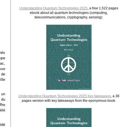
Understanding Quantum Technologies 2025
, a free 1,522 pages
ebook about all quantum technologies (computing,
telecommunications, cryptography, sensing):
nés
upe
ac,
sse
 de
ôle
 un
Understanding Quantum Technologies 2025 Key takeaways
, a 38
t
du
pages version with key takeaways from the eponymous book.
fre
été
édé