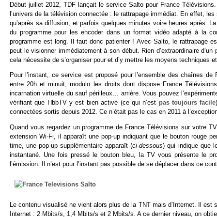
Début juillet 2012, TDF lançait le service Salto pour France Télévisions
l’univers de la télévision connectée : le rattrapage immédiat. En effet, 
qu’après sa diffusion, et parfois quelques minutes voire heures après. La
du programme pour les encoder dans un format vidéo adapté à la con
programme est long. Il faut donc patienter ! Avec Salto, le rattrapage 
peut le visionner immédiatement à son début. Rien d’extraordinaire d’un p
cela nécessite de s’organiser pour et d’y mettre les moyens techniques e
Pour l’instant, ce service est proposé pour l’ensemble des chaînes de
entre 20h et minuit, modulo les droits dont dispose France Télévision
incarnation virtuelle du sauf périlleux… arrière. Vous pouvez l’expériment
vérifiant que HbbTV y est bien activé (ce qui n’est
pas toujours facile
connectées sortis depuis 2012. Ce n’était pas le cas en 2011 à l’excepti
Quand vous regardez un programme de France Télévisions sur votre TV 
extension Wi-Fi, il apparaît une pop-up indiquant que le bouton rouge p
time, une pop-up supplémentaire apparaît (
ci-dessous
) qui indique que 
instantané. Une fois pressé le bouton bleu, la TV vous présente le 
l’émission. Il n’est pour l’instant pas possible de se déplacer dans ce cont
Le contenu visualisé ne vient alors plus de la TNT mais d’Internet. Il est
Internet : 2 Mbits/s, 1,4 Mbits/s et 2 Mbits/s. A ce dernier niveau, on obt