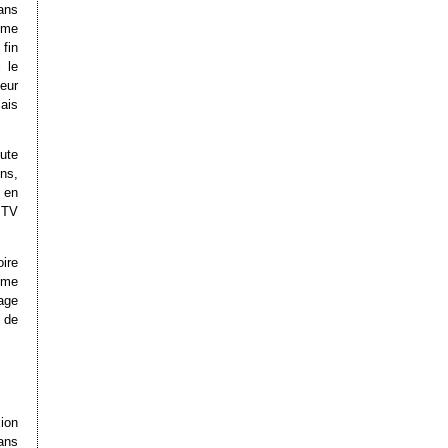
ans
amme
 fin
 le
eur
mais
ute
ns,
t en
 TV
ire
ime
age
 de
xion
dans