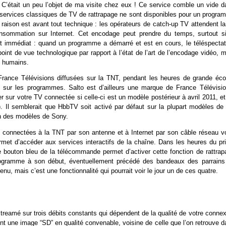
. C’était un peu l’objet de ma visite chez eux ! Ce service comble un vide d
les services classiques de TV de rattrapage ne sont disponibles pour un progr
 raison est avant tout technique : les opérateurs de catch-up TV attendent la
sommation sur Internet. Cet encodage peut prendre du temps, surtout si
est immédiat : quand un programme a démarré et est en cours, le téléspectat
oint de vue technologique par rapport à l’état de l’art de l’encodage vidéo, 
t humains.
 France Télévisions diffusées sur la TNT, pendant les heures de grande éco
s sur les programmes. Salto est d’ailleurs une marque de France Télévisio
er sur votre TV connectée si celle-ci est un modèle postérieur à avril 2011, e
). Il semblerait que HbbTV soit activé par défaut sur la plupart modèles de
on des modèles de Sony.
connectées à la TNT par son antenne et à Internet par son câble réseau vo
ermet d’accéder aux services interactifs de la chaîne. Dans les heures du pr
le bouton bleu de la télécommande permet d’activer cette fonction de rattrap
programme à son début, éventuellement précédé des bandeaux des parrains
enu, mais c’est une fonctionnalité qui pourrait voir le jour un de ces quatre.
 streamé sur trois débits constants qui dépendent de la qualité de votre conne
ient une image “SD” en qualité convenable, voisine de celle que l’on retrouve 