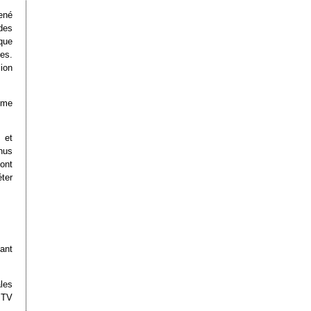
ené
des
que
es.
lion
mme
 et
nus
ont
ter
ant
ales
 TV