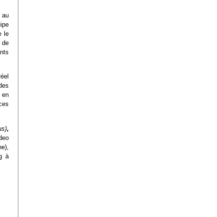
au
ipe
 le
i de
nts
réel
des
 en
ces
us)
,
ideo
e),
g à