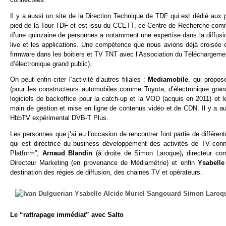
Il y a aussi un site de la Direction Technique de TDF qui est dédié aux 
pied de la Tour TDF et est issu du CCETT, ce Centre de Recherche com
d’une quinzaine de personnes a notamment une expertise dans la diffusio
live et les applications. Une compétence que nous avions déjà croisée
firmware dans les boitiers et TV TNT avec l’Association du Téléchargemen
d’électronique grand public).
On peut enfin citer l’activité d’autres filiales :
Mediamobile
, qui propos
(pour les constructeurs automobiles comme Toyota, d’électronique gran
logiciels de backoffice pour la catch-up et la VOD (acquis en 2011) et 
main de gestion et mise en ligne de contenus vidéo et de CDN. Il y a a
HbbTV expérimental DVB-T Plus.
Les personnes que j’ai eu l’occasion de rencontrer font partie de différent
qui est directrice du business développement des activités de TV con
Platform”,
Arnaud Blandin
(à droite de Simon Laroque)
,
directeur c
Directeur Marketing (en provenance de Médiamétrie) et enfin
Ysabelle
destination des régies de diffusion, des chaines TV et opérateurs.
Le “rattrapage immédiat” avec Salto