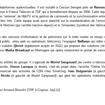
plateformes audiovisuelles. Il est installé à Cesson Sévigné près de
Rennes
mun à France Télécom et TDF qui a formellement disparu en 2000. Cette équ
n “antenne” de HbbTV et la gestion de carrousels et la synchronisation entre
 chez
httv
. Cette équipe avait aussi planché sur la standardisation de l’envo
t Hertzien (qui semble inactive depuis) et le Simavelec (syndicat des fabrica
e des services d’information et de prévisions sur le trafic routier en temps 
d public, sites web ou opérateurs télécoms), l’espagnol
BeBanjo
qui édite 
le suédois
Qbrick
(également acquis en 2011) qui propose des solutions clé
ussi
Media Broadcast
en Allemagne qui opère notamment le portail de servi
es entités du groupe. Il s’agissait de
Muriel Sangouard
(au centre ci-desso
nectée,
Simon Laroque
(à droite),
chef de projet dans l’activité “Online V
ommercial des activités de CDN chez SmartJog,
Ivan Dulguerian
(à gauch
 Alcide
(à gauche de Muriel Sangouard)
,
qui gère les opérations marketin