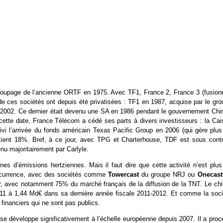
écoupage de l’ancienne ORTF en 1975. Avec TF1, France 2, France 3 (fusion
de ces sociétés ont depuis été privatisées : TF1 en 1987, acquise par le gro
2002. Ce dernier était devenu une SA en 1986 pendant le gouvernement Chir
cette date, France Télécom a cédé ses parts à divers investisseurs : la Cai
vi l’arrivée du fonds américain Texas Pacific Group en 2006 (qui gère plus
tient 18%. Bref, à ce jour, avec TPG et Charterhouse, TDF est sous contr
u majoritairement par Carlyle.
nes d’émissions hertziennes. Mais il faut dire que cette activité n’est plus
oncurrence, avec des sociétés comme
Towercast
du groupe NRJ ou
Onecas
, avec notamment 75% du marché français de la diffusion de la TNT. Le chif
011 à 1,44 Md€ dans sa dernière année fiscale 2011-2012. Et comme la soci
 financiers qui ne sont pas publics.
 se développe significativement à l’échelle européenne depuis 2007. Il a proc