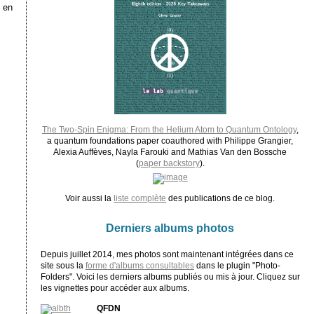
 en
The Two-Spin Enigma: From the Helium Atom to Quantum Ontology
,
a quantum foundations paper coauthored with Philippe Grangier,
Alexia Auffèves, Nayla Farouki and Mathias Van den Bossche
(
paper backstory
).
Voir aussi la
liste complète
des publications de ce blog.
Derniers albums photos
Depuis juillet 2014, mes photos sont maintenant intégrées dans ce
site sous la
forme d'albums consultables
dans le plugin "Photo-
Folders". Voici les derniers albums publiés ou mis à jour. Cliquez sur
les vignettes pour accéder aux albums.
QFDN