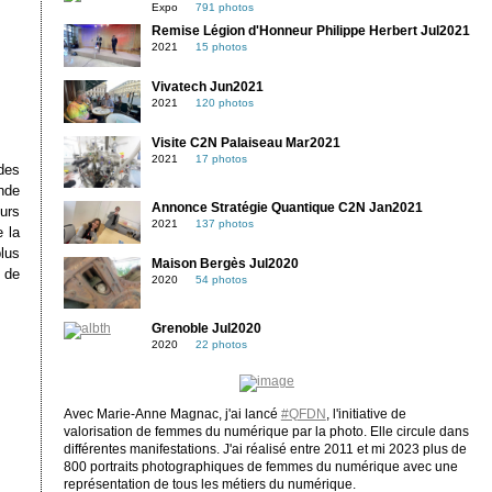
Expo
791 photos
Remise Légion d'Honneur Philippe Herbert Jul2021
2021
15 photos
Vivatech Jun2021
2021
120 photos
Visite C2N Palaiseau Mar2021
2021
17 photos
des
nde
Annonce Stratégie Quantique C2N Jan2021
urs
2021
137 photos
 la
lus
Maison Bergès Jul2020
 de
2020
54 photos
Grenoble Jul2020
2020
22 photos
Avec Marie-Anne Magnac, j'ai lancé
#QFDN
, l'initiative de
valorisation de femmes du numérique par la photo. Elle circule dans
différentes manifestations. J'ai réalisé entre 2011 et mi 2023 plus de
800 portraits photographiques de femmes du numérique avec une
représentation de tous les métiers du numérique.