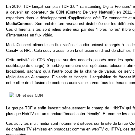
En 2010, TDF lançait son plan TDF 3.0 “Transcending Digital Frontiers”
à devenir un opérateur de
CDN
(Content Delivery Network) en 2011, 
expertises dans le développement d’applications côté TV connectée et 
MediaConnect
. Son architecture réseau est distribuée sur les différen
Ces différents sites sont reliés entre eux par des “fibres noires” (fibre
d’Internautes en flux vidéo.
MediaConnect alimente en flux vidéo et audio unicast (chargés à la de
Canal+ et NRJ. Cela couvre aussi bien la diffusion en direct de chaînes TV
Cette activité de CDN s’appuie sur des accords passés avec les opérat
équilibrage de charge). SmartJog rémunère ces opérateurs télécoms afin 
broadband, sachant qu’à l’autre bout de la chaîne de valeur, ce serv
répliquées en Allemagne, Finlande et Hongrie. L’acquisition de
Yacast 
cette offre de diffusion de contenus audiovisuels vers tous les écrans c
Le groupe TDF a enfin investit sérieusement le champ de l’HbbTV qui fai
plus que HbbTV est un standard “broadcaster friendly”. Et comme les chaîn
Ces activités multimédia sont notamment situées sur le site de la rue
Co
de chaînes TV (émises en broadcast comme en webTV ou IPTV), des trait
connectées.