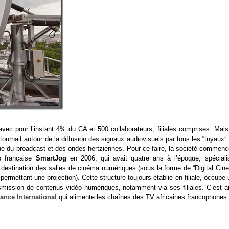
vec pour l’instant 4% du CA et 500 collaborateurs, filiales comprises. Mais
tournait autour de la diffusion des signaux audiovisuels par tous les “tuyaux”
ique du broadcast et des ondes hertziennes. Pour ce faire, la société commen
up française
SmartJog
en 2006, qui avait quatre ans à l’époque, spéciali
à destination des salles de cinéma numériques (sous la forme de “Digital Cin
ermettant une projection). Cette structure toujours établie en filiale, occupe
smission de contenus vidéo numériques, notamment via ses filiales. C’est ai
ance International
qui alimente les chaînes des TV africaines francophones.