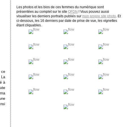
Les photos et les bios de ces femmes du numérique sont
présentées au complet sur le site
QFDN
! Vous pouvez aussi
visualiser les derniers portraits publiés sur
mon propre site photo
. Et
ci-dessous, les 16 derniers par date de prise de vue, les vignettes
étant cliquables.
 ce
. La
cé à
sée
ema
 une
nsi