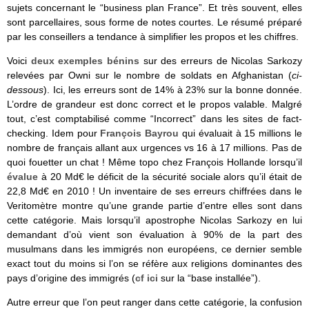
sujets concernant le “business plan France”. Et très souvent, elles
sont parcellaires, sous forme de notes courtes. Le résumé préparé
par les conseillers a tendance à simplifier les propos et les chiffres.
Voici
deux exemples bénins
sur des erreurs de Nicolas Sarkozy
relevées par Owni sur le nombre de soldats en Afghanistan (
ci-
dessous
). Ici, les erreurs sont de 14% à 23% sur la bonne donnée.
L’ordre de grandeur est donc correct et le propos valable. Malgré
tout, c’est comptabilisé comme “Incorrect” dans les sites de fact-
checking. Idem pour
François Bayrou
qui évaluait à 15 millions le
nombre de français allant aux urgences vs 16 à 17 millions. Pas de
quoi fouetter un chat ! Même topo chez François Hollande lorsqu’il
évalue
à 20 Md€ le déficit de la sécurité sociale alors qu’il était de
22,8 Md€ en 2010 ! Un inventaire de ses erreurs chiffrées dans le
Veritomètre montre qu’une grande partie d’entre elles sont dans
cette catégorie. Mais lorsqu’il apostrophe Nicolas Sarkozy en lui
demandant d’où vient son évaluation à 90% de la part des
musulmans dans les immigrés non européens, ce dernier semble
exact tout du moins si l’on se réfère aux religions dominantes des
pays d’origine des immigrés (
cf ici
sur la “base installée”).
Autre erreur que l’on peut ranger dans cette catégorie, la confusion