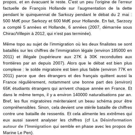
propos, et en évacuant le reste. C’est un peu l’origine de l’erreur
factuelle de François Hollande sur l’augmentation de la dette
pendant le quinquennat de Sarkozy pendant le débat du 2 mai :
500 Md€ pour Sarkozy et 600 Md€ pour Hollande. En fait, Sarzozy
a compté 5 années et Hollande, 6 années (2007, démarrée sous
Chirac/Villepin à 2012, qui n’est pas terminée).
Même topo au sujet de l’immigration où les deux finalistes se sont
bataillés sur les chiffres de l’immigration légale (environ 185000 en
2011) et illégale (supérieure aux 27K à 30K reconduites aux
frontières par an depuis 2007). Alors que le débat est bien plus
complexe : le solde migratoire est bien plus faible (environ 77K en
2011) parce que des étrangers et des français quittent aussi la
France régulièrement, notamment une bonne part des (environ)
65K étudiants étrangers qui arrivent chaque année en France. Et
dans le même temps, il y a environ 140000 naturalisations par an.
Bref, les flux migratoires mériteraient un beau schéma pour être
compréhensibles. Sinon, cela devient une stérile bataille de chiffres
contre une bataille de ressentis. Et cela alimente les extrêmes qui
eux aussi savent analyser les chiffres (cf
La Désinformation
autour de l’Immigration
qui semble en phase avec les propos de
Marine Le Pen).