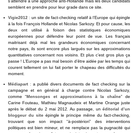
s’attendre à une approche anti-Hollande mais les deux candidats
semblent en prendre pour leur grade dans ce site.
Vigie2012
: un site de fact-checking relatif à l’Europe qui épingle
à la fois François Hollande et Nicolas Sarkozy. Et pour cause, les
deux ont utilisé à foison des statistiques économiques
européennes pour défendre leur point de vue. Les français
maitrisant déjà mal les grandeurs économiques concernant
notre pays, ils sont encore plus largués sur les approximations
quantitatives concernant nos voisins. Et plus c’est gros plus ça
passe ! L’Europe a pas mal besoin d’être aidée par les temps qui
courent tellement on lui fait porter le chapeau des difficultés du
moment.
Médiapart
: a publié divers documents de fact checking sur la
campagne et en général à charge contre Nicolas Sarkozy,
comme “
Mensonges et approximations à la chaîne
” de
Carine Fouteau, Mathieu Magnaudeix et Martine Orange juste
après le débat du 2 mai 2012. Au passage, un
éditorial d’un
bloggeur du site
épingle le principe même du fact-checking,
trouvant que son impact “à-postériori” des interventions
politiques est bien mineur, et ne remplace pas la pugnacité qui