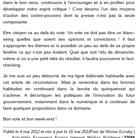
dans le bon sens, continuons à l’encourager et à en profiter pour
développer notre esprit critique ! C’est devenu l’un des moyens
d’action des contre-pouvoirs dont la presse n’est pas la seule
composante.
Etre citoyen va au delà du vote. Un vote ne doit pas être un blanc-
seing quelles que soient ses opinions et convictions ! Il faut
s’approprier les thèmes et si possible un peu au delà de sa propre
fenêtre ce qui n’est pas évident. Quel que soit l’élu de dimanche,
même si on a une petit idée du résultat, il faudra poursuivre le fact-
checking.
Je me suis un peu détourné de ma ligne éditoriale habituelle avec
cet article de circonstance. Mais je reviendrai dans les bonnes
habitudes en continuant dans la lancée du quinquennat qui
s’achève. A décortiquer les politiques de l’innovation du futur
gouvernement, notamment dans le numérique et à continuer de
faire quelques propositions dans ce domaine.
Bon vote et bon week-end !
Publié le 4 mai 2012 et mis à jour le 19 mai 2012
Post de
Olivier Ezratty
|
Actualités
,
Economie
,
France
,
Internet
,
Médias
,
Politique
|
27684