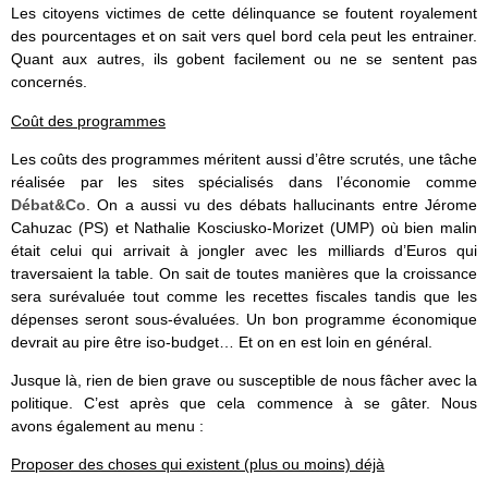
Les citoyens victimes de cette délinquance se foutent royalement
des pourcentages et on sait vers quel bord cela peut les entrainer.
Quant aux autres, ils gobent facilement ou ne se sentent pas
concernés.
Coût des programmes
Les coûts des programmes méritent aussi d’être scrutés, une tâche
réalisée par les sites spécialisés dans l’économie comme
Débat&Co
. On a aussi vu des débats hallucinants entre Jérome
Cahuzac (PS) et Nathalie Kosciusko-Morizet (UMP) où bien malin
était celui qui arrivait à jongler avec les milliards d’Euros qui
traversaient la table. On sait de toutes manières que la croissance
sera surévaluée tout comme les recettes fiscales tandis que les
dépenses seront sous-évaluées. Un bon programme économique
devrait au pire être iso-budget… Et on en est loin en général.
Jusque là, rien de bien grave ou susceptible de nous fâcher avec la
politique. C’est après que cela commence à se gâter. Nous
avons également au menu :
Proposer des choses qui existent (plus ou moins) déjà