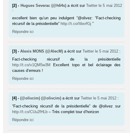
[2] -
Hugues Severac (@h64s)
a écrit sur
Twitter
le 5 mai 2012
:
excellent bien qu’un peu indulgent “@olivez: “Fact-checking
récursif de la présidentielle”
http://t.co/ItbxrfGj
”
Répondre ici
[3] -
Alexis MONS (@AlecM)
a écrit sur
Twitter
le 5 mai 2012
:
Fact-checking récursif de la présidentielle
http://t.co/v1QM5w3M
Excellent topo et bel éclairage des
causes d’erreurs !
Répondre ici
[4] -
(@olivcim) (@olivcim)
a écrit sur
Twitter
le 5 mai 2012
:
“Fact-checking récursif de la présidentielle” de @olivez sur
http://t.co/CUu2fHLb
– Très complet tour d’horizon
Répondre ici