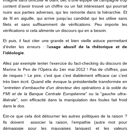
imagine sans difficulté le blanc bec d’une équipe de campagne trop
content d’avoir trouvé un chiffre ou un fait intéressant qui pourrait
nuire aux parties adverses, qui les remonte dans la hiérarchie. Et
de fil en aiguille, qui arrive jusqu’au candidat qui les utilise sans
filets et sans suffisamment de vérifications. Peu importe les
vérifications si cela alimente un discours qui en a besoin.
Et puis, il faut citer une grande et bien vieille astuce permettant
d’éviter les erreurs : l’
usage abusif de la rhétorique et de
l’idéologie
.
Allez par exemple tenter l’exercice du fact-checking du discours de
Marine le Pen
de l’Opéra du 1ier mai 2012 ! Pas de chiffres, pas
de risques ! Le pire, c’est que c’est diablement efficace car c’est
très bien écrit. Quand elle évoque la présidentielle transformée en
“
entretien d’embauche d’un directeur des opérations à la solde du
FMI et de la Banque Centrale Européenne
” ou la “
gauche ultra-
libérale
”, son efficacité dans la manipulation des foules fait froid
dans le dos.
Est-ce que cela doit détourner les autres politiques de la raison ?
Ils doivent associer la raison, l’empathie (autre mot pour
démagogie pour les mauvaises langues) et les valeurs