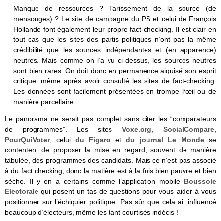
Manque de ressources ? Tarissement de la source (de
mensonges) ? Le site de campagne du PS et celui de François
Hollande font également leur propre fact-checking. Il est clair en
tout cas que les sites des partis politiques n’ont pas la même
crédibilité que les sources indépendantes et (en apparence)
neutres. Mais comme on l’a vu ci-dessus, les sources neutres
sont bien rares. On doit donc en permanence aiguisé son esprit
critique, même après avoir consulté les sites de fact-checking.
Les données sont facilement présentées en trompe l
‘
œil ou de
manière parcellaire.
Le panorama ne serait pas complet sans citer les “comparateurs
de programmes”. Les sites
Voxe.org
,
SocialCompare
,
PourQuiVoter
, celui
du Figaro
et
du journal Le Monde
se
contentent de proposer la mise en regard, souvent de manière
tabulée, des programmes des candidats. Mais ce n’est pas associé
à du fact checking, donc la matière est à la fois bien pauvre et bien
sèche. Il y en a certains comme l’application mobile
Boussole
Electorale
qui posent un tas de questions pour vous aider à vous
positionner sur l’échiquier politique. Pas sûr que cela ait influencé
beaucoup d’électeurs, même les tant courtisés indécis !