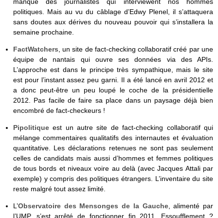
manque des journalistes qui interviewent nos hommes
politiques. Mais au vu du câblage d’Edwy Plenel, il s’attaquera
sans doutes aux dérives du nouveau pouvoir qui s’installera la
semaine prochaine.
Fact­Wat­chers
, un site de fact-checking collaboratif créé par une
équipe de nantais qui ouvre ses données via des APIs.
L’approche est dans le principe très sympathique, mais le site
est pour l’instant assez peu garni. Il a été lancé en avril 2012 et
a donc peut-être un peu loupé le coche de la présidentielle
2012. Pas facile de faire sa place dans un paysage déjà bien
encombré de fact-checkeurs !
Pipolitique
est un autre site de fact-checking collaboratif qui
mélange commentaires qualitatifs des internautes et évaluation
quantitative. Les déclarations retenues ne sont pas seulement
celles de candidats mais aussi d’hommes et femmes politiques
de tous bords et niveaux voire au delà (avec Jacques Attali par
exemple) y compris des politiques étrangers. L’inventaire du site
reste malgré tout assez limité.
L’
Observatoire des Mensonges de la Gauche
, alimenté par
l’UMP, s’est arrêté de fonctionner fin 2011. Essoufflement ?