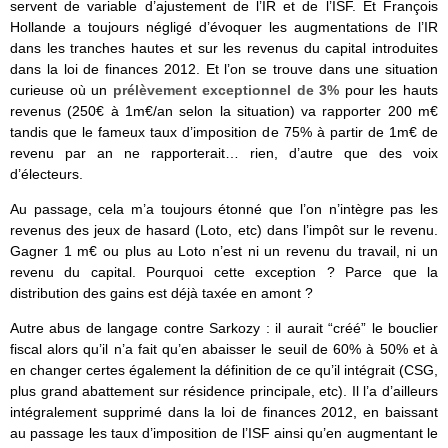
servent de variable d’ajustement de l’IR et de l’ISF. Et François
Hollande a toujours négligé d’évoquer les augmentations de l’IR
dans les tranches hautes et sur les revenus du capital introduites
dans la loi de finances 2012. Et l’on se trouve dans une situation
curieuse où un
prélèvement exceptionnel de 3%
pour les hauts
revenus (250€ à 1m€/an selon la situation) va rapporter 200 m€
tandis que le fameux taux d’imposition de 75% à partir de 1m€ de
revenu par an ne rapporterait… rien, d’autre que des voix
d’électeurs.
Au passage, cela m’a toujours étonné que l’on n’intègre pas les
revenus des jeux de hasard (Loto, etc) dans l’impôt sur le revenu.
Gagner 1 m€ ou plus au Loto n’est ni un revenu du travail, ni un
revenu du capital. Pourquoi cette exception ? Parce que la
distribution des gains est déjà taxée en amont ?
Autre abus de langage contre Sarkozy : il aurait “créé” le bouclier
fiscal alors qu’il n’a fait qu’en abaisser le seuil de 60% à 50% et à
en changer certes également la définition de ce qu’il intégrait (CSG,
plus grand abattement sur résidence principale, etc). Il l’a d’ailleurs
intégralement supprimé dans la loi de finances 2012, en baissant
au passage les taux d’imposition de l’ISF ainsi qu’en augmentant le