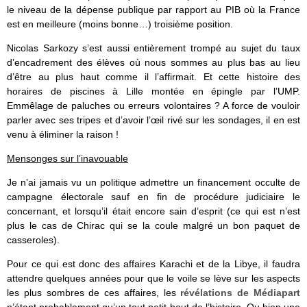
le niveau de la dépense publique par rapport au PIB où la France
est en meilleure (moins bonne…) troisième position.
Nicolas Sarkozy s’est aussi entièrement trompé au sujet du taux
d’encadrement des élèves où nous sommes au plus bas au lieu
d’être au plus haut comme il l’affirmait. Et cette histoire des
horaires de piscines à Lille montée en épingle par l’UMP.
Emmêlage de paluches ou erreurs volontaires ? A force de vouloir
parler avec ses tripes et d’avoir l’œil rivé sur les sondages, il en est
venu à éliminer la raison !
Mensonges sur l’inavouable
Je n’ai jamais vu un politique admettre un financement occulte de
campagne électorale sauf en fin de procédure judiciaire le
concernant, et lorsqu’il était encore sain d’esprit (ce qui est n’est
plus le cas de Chirac qui se la coule malgré un bon paquet de
casseroles).
Pour ce qui est donc des affaires Karachi et de la Libye, il faudra
attendre quelques années pour que le voile se lève sur les aspects
les plus sombres de ces affaires, les
révélations de Médiapart
n’étant probablement qu’un tout petit bout de l’histoire. Ou bien une