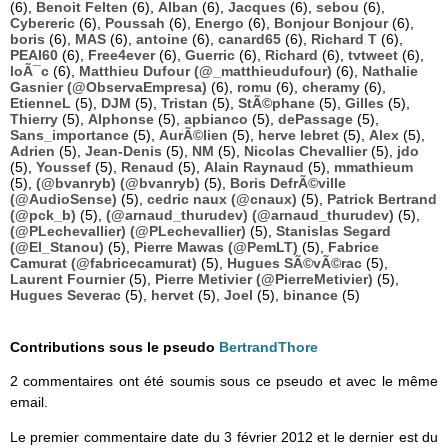
(6),
Benoit Felten
(6),
Alban
(6),
Jacques
(6),
sebou
(6),
Cybereric
(6),
Poussah
(6),
Energo
(6),
Bonjour Bonjour
(6),
boris
(6),
MAS
(6),
antoine
(6),
canard65
(6),
Richard T
(6),
PEAI60
(6),
Free4ever
(6),
Guerric
(6),
Richard
(6),
tvtweet
(6),
loÃ¯c
(6),
Matthieu Dufour (@_matthieudufour)
(6),
Nathalie
Gasnier (@ObservaEmpresa)
(6),
romu
(6),
cheramy
(6),
EtienneL
(5),
DJM
(5),
Tristan
(5),
StÃ©phane
(5),
Gilles
(5),
Thierry
(5),
Alphonse
(5),
apbianco
(5),
dePassage
(5),
Sans_importance
(5),
AurÃ©lien
(5),
herve lebret
(5),
Alex
(5),
Adrien
(5),
Jean-Denis
(5),
NM
(5),
Nicolas Chevallier
(5),
jdo
(5),
Youssef
(5),
Renaud
(5),
Alain Raynaud
(5),
mmathieum
(5),
(@bvanryb) (@bvanryb)
(5),
Boris DefrÃ©ville
(@AudioSense)
(5),
cedric naux (@cnaux)
(5),
Patrick Bertrand
(@pck_b)
(5),
(@arnaud_thurudev) (@arnaud_thurudev)
(5),
(@PLechevallier) (@PLechevallier)
(5),
Stanislas Segard
(@El_Stanou)
(5),
Pierre Mawas (@PemLT)
(5),
Fabrice
Camurat (@fabricecamurat)
(5),
Hugues SÃ©vÃ©rac
(5),
Laurent Fournier
(5),
Pierre Metivier (@PierreMetivier)
(5),
Hugues Severac
(5),
hervet
(5),
Joel
(5),
binance
(5)
Contributions sous le pseudo
BertrandThore
2 commentaires ont été soumis sous ce pseudo et avec le même
email.
Le premier commentaire date du 3 février 2012 et le dernier est du