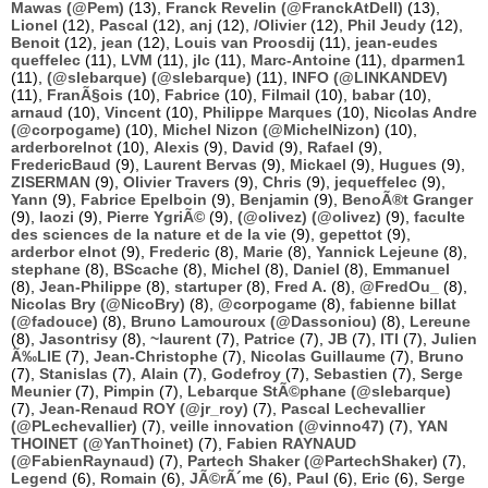
Mawas (@Pem)
(13),
Franck Revelin (@FranckAtDell)
(13),
Lionel
(12),
Pascal
(12),
anj
(12),
/Olivier
(12),
Phil Jeudy
(12),
Benoit
(12),
jean
(12),
Louis van Proosdij
(11),
jean-eudes
queffelec
(11),
LVM
(11),
jlc
(11),
Marc-Antoine
(11),
dparmen1
(11),
(@slebarque) (@slebarque)
(11),
INFO (@LINKANDEV)
(11),
FranÃ§ois
(10),
Fabrice
(10),
Filmail
(10),
babar
(10),
arnaud
(10),
Vincent
(10),
Philippe Marques
(10),
Nicolas Andre
(@corpogame)
(10),
Michel Nizon (@MichelNizon)
(10),
arderborelnot
(10),
Alexis
(9),
David
(9),
Rafael
(9),
FredericBaud
(9),
Laurent Bervas
(9),
Mickael
(9),
Hugues
(9),
ZISERMAN
(9),
Olivier Travers
(9),
Chris
(9),
jequeffelec
(9),
Yann
(9),
Fabrice Epelboin
(9),
Benjamin
(9),
BenoÃ®t Granger
(9),
laozi
(9),
Pierre YgriÃ©
(9),
(@olivez) (@olivez)
(9),
faculte
des sciences de la nature et de la vie
(9),
gepettot
(9),
arderbor elnot
(9),
Frederic
(8),
Marie
(8),
Yannick Lejeune
(8),
stephane
(8),
BScache
(8),
Michel
(8),
Daniel
(8),
Emmanuel
(8),
Jean-Philippe
(8),
startuper
(8),
Fred A.
(8),
@FredOu_
(8),
Nicolas Bry (@NicoBry)
(8),
@corpogame
(8),
fabienne billat
(@fadouce)
(8),
Bruno Lamouroux (@Dassoniou)
(8),
Lereune
(8),
Jasontrisy
(8),
~laurent
(7),
Patrice
(7),
JB
(7),
ITI
(7),
Julien
Ã‰LIE
(7),
Jean-Christophe
(7),
Nicolas Guillaume
(7),
Bruno
(7),
Stanislas
(7),
Alain
(7),
Godefroy
(7),
Sebastien
(7),
Serge
Meunier
(7),
Pimpin
(7),
Lebarque StÃ©phane (@slebarque)
(7),
Jean-Renaud ROY (@jr_roy)
(7),
Pascal Lechevallier
(@PLechevallier)
(7),
veille innovation (@vinno47)
(7),
YAN
THOINET (@YanThoinet)
(7),
Fabien RAYNAUD
(@FabienRaynaud)
(7),
Partech Shaker (@PartechShaker)
(7),
Legend
(6),
Romain
(6),
JÃ©rÃ´me
(6),
Paul
(6),
Eric
(6),
Serge