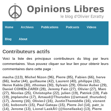
Home
Archives
Publications
Podcasts
Videos
Blog
About
Contributeurs actifs
Voici la liste des principaux contributeurs du blog par leurs
commentaires. Vous pouvez cliquer sur leur lien pour obtenir leurs
commentaires dans cette page :
macha
(113),
Michel Nizon
(96),
Pierre
(85),
Fabien
(66),
herve
(66),
leafar
(44),
guillaume
(42),
Laurent
(40),
philippe
(32),
Herve Kabla
(30),
rthomas
(30),
Sylvain
(29),
Olivier Auber
(29),
Daniel COHEN-ZARDI
(28),
Jeremy Fain
(27),
Olivier
(27),
Marc
(27),
Nicolas
(25),
Christophe
(22),
julien
(19),
Patrick
(19),
Fab
(19),
jmplanche
(17),
Arnaud@Thurudev (@arnaud_thurudev)
(17),
Jeremy
(16),
OlivierJ
(16),
JustinThemiddle
(16),
vicnent
(16),
bobonofx
(15),
Paul Gateau
(15),
Pierre Jol
(14),
patr_ix
(14),
Jerome
(13),
Lionel LaskÃ© (@lionellaske)
(13),
Pierre