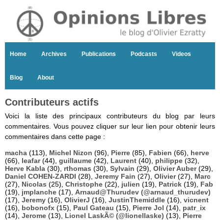
Home
Archives
Publications
Podcasts
Videos
Blog
About
Contributeurs actifs
Voici la liste des principaux contributeurs du blog par leurs
commentaires. Vous pouvez cliquer sur leur lien pour obtenir leurs
commentaires dans cette page :
macha
(113),
Michel Nizon
(96),
Pierre
(85),
Fabien
(66),
herve
(66),
leafar
(44),
guillaume
(42),
Laurent
(40),
philippe
(32),
Herve Kabla
(30),
rthomas
(30),
Sylvain
(29),
Olivier Auber
(29),
Daniel COHEN-ZARDI
(28),
Jeremy Fain
(27),
Olivier
(27),
Marc
(27),
Nicolas
(25),
Christophe
(22),
julien
(19),
Patrick
(19),
Fab
(19),
jmplanche
(17),
Arnaud@Thurudev (@arnaud_thurudev)
(17),
Jeremy
(16),
OlivierJ
(16),
JustinThemiddle
(16),
vicnent
(16),
bobonofx
(15),
Paul Gateau
(15),
Pierre Jol
(14),
patr_ix
(14),
Jerome
(13),
Lionel LaskÃ© (@lionellaske)
(13),
Pierre