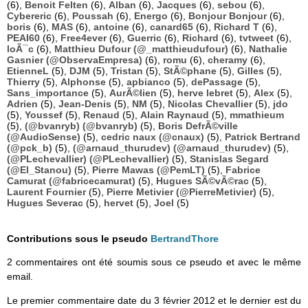
(6),
Benoit Felten
(6),
Alban
(6),
Jacques
(6),
sebou
(6),
Cybereric
(6),
Poussah
(6),
Energo
(6),
Bonjour Bonjour
(6),
boris
(6),
MAS
(6),
antoine
(6),
canard65
(6),
Richard T
(6),
PEAI60
(6),
Free4ever
(6),
Guerric
(6),
Richard
(6),
tvtweet
(6),
loÃ¯c
(6),
Matthieu Dufour (@_matthieudufour)
(6),
Nathalie
Gasnier (@ObservaEmpresa)
(6),
romu
(6),
cheramy
(6),
EtienneL
(5),
DJM
(5),
Tristan
(5),
StÃ©phane
(5),
Gilles
(5),
Thierry
(5),
Alphonse
(5),
apbianco
(5),
dePassage
(5),
Sans_importance
(5),
AurÃ©lien
(5),
herve lebret
(5),
Alex
(5),
Adrien
(5),
Jean-Denis
(5),
NM
(5),
Nicolas Chevallier
(5),
jdo
(5),
Youssef
(5),
Renaud
(5),
Alain Raynaud
(5),
mmathieum
(5),
(@bvanryb) (@bvanryb)
(5),
Boris DefrÃ©ville
(@AudioSense)
(5),
cedric naux (@cnaux)
(5),
Patrick Bertrand
(@pck_b)
(5),
(@arnaud_thurudev) (@arnaud_thurudev)
(5),
(@PLechevallier) (@PLechevallier)
(5),
Stanislas Segard
(@El_Stanou)
(5),
Pierre Mawas (@PemLT)
(5),
Fabrice
Camurat (@fabricecamurat)
(5),
Hugues SÃ©vÃ©rac
(5),
Laurent Fournier
(5),
Pierre Metivier (@PierreMetivier)
(5),
Hugues Severac
(5),
hervet
(5),
Joel
(5)
Contributions sous le pseudo
BertrandThore
2 commentaires ont été soumis sous ce pseudo et avec le même
email.
Le premier commentaire date du 3 février 2012 et le dernier est du