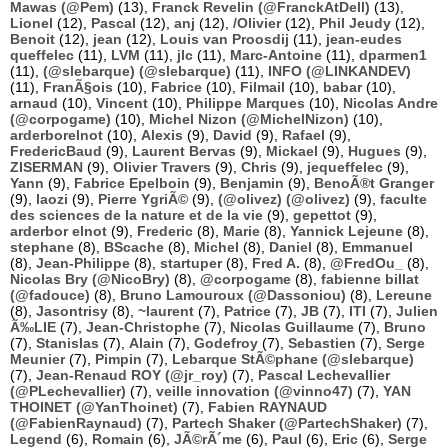
Mawas (@Pem)
(13),
Franck Revelin (@FranckAtDell)
(13),
Lionel
(12),
Pascal
(12),
anj
(12),
/Olivier
(12),
Phil Jeudy
(12),
Benoit
(12),
jean
(12),
Louis van Proosdij
(11),
jean-eudes
queffelec
(11),
LVM
(11),
jlc
(11),
Marc-Antoine
(11),
dparmen1
(11),
(@slebarque) (@slebarque)
(11),
INFO (@LINKANDEV)
(11),
FranÃ§ois
(10),
Fabrice
(10),
Filmail
(10),
babar
(10),
arnaud
(10),
Vincent
(10),
Philippe Marques
(10),
Nicolas Andre
(@corpogame)
(10),
Michel Nizon (@MichelNizon)
(10),
arderborelnot
(10),
Alexis
(9),
David
(9),
Rafael
(9),
FredericBaud
(9),
Laurent Bervas
(9),
Mickael
(9),
Hugues
(9),
ZISERMAN
(9),
Olivier Travers
(9),
Chris
(9),
jequeffelec
(9),
Yann
(9),
Fabrice Epelboin
(9),
Benjamin
(9),
BenoÃ®t Granger
(9),
laozi
(9),
Pierre YgriÃ©
(9),
(@olivez) (@olivez)
(9),
faculte
des sciences de la nature et de la vie
(9),
gepettot
(9),
arderbor elnot
(9),
Frederic
(8),
Marie
(8),
Yannick Lejeune
(8),
stephane
(8),
BScache
(8),
Michel
(8),
Daniel
(8),
Emmanuel
(8),
Jean-Philippe
(8),
startuper
(8),
Fred A.
(8),
@FredOu_
(8),
Nicolas Bry (@NicoBry)
(8),
@corpogame
(8),
fabienne billat
(@fadouce)
(8),
Bruno Lamouroux (@Dassoniou)
(8),
Lereune
(8),
Jasontrisy
(8),
~laurent
(7),
Patrice
(7),
JB
(7),
ITI
(7),
Julien
Ã‰LIE
(7),
Jean-Christophe
(7),
Nicolas Guillaume
(7),
Bruno
(7),
Stanislas
(7),
Alain
(7),
Godefroy
(7),
Sebastien
(7),
Serge
Meunier
(7),
Pimpin
(7),
Lebarque StÃ©phane (@slebarque)
(7),
Jean-Renaud ROY (@jr_roy)
(7),
Pascal Lechevallier
(@PLechevallier)
(7),
veille innovation (@vinno47)
(7),
YAN
THOINET (@YanThoinet)
(7),
Fabien RAYNAUD
(@FabienRaynaud)
(7),
Partech Shaker (@PartechShaker)
(7),
Legend
(6),
Romain
(6),
JÃ©rÃ´me
(6),
Paul
(6),
Eric
(6),
Serge