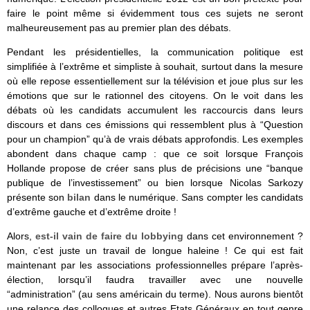
faire le point même si évidemment tous ces sujets ne seront
malheureusement pas au premier plan des débats.
Pendant les présidentielles, la communication politique est
simplifiée à l’extrême et simpliste à souhait, surtout dans la mesure
où elle repose essentiellement sur la télévision et joue plus sur les
émotions que sur le rationnel des citoyens. On le voit dans les
débats où les candidats accumulent les raccourcis dans leurs
discours et dans ces émissions qui ressemblent plus à “Question
pour un champion” qu’à de vrais débats approfondis. Les exemples
abondent dans chaque camp : que ce soit lorsque François
Hollande propose de créer sans plus de précisions une “banque
publique de l’investissement” ou bien lorsque Nicolas Sarkozy
présente son
bilan
dans le numérique. Sans compter les candidats
d’extrême gauche et d’extrême droite !
Alors,
est-il vain de faire du lobbying
dans cet environnement ?
Non, c’est juste un travail de longue haleine ! Ce qui est fait
maintenant par les associations professionnelles prépare l’après-
élection, lorsqu’il faudra travailler avec une nouvelle
“administration” (au sens américain du terme). Nous aurons bientôt
une relance des colloques et autres Etats Généraux en tout genre