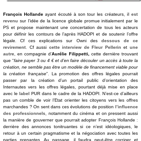
François Hollande
ayant écouté à son tour les créateurs,
il est
revenu
sur l’idée de la licence globale promue initialement par le
PS et propose maintenant une concertation de tous les acteurs
pour définir les contours de l’après HADOPI et de soutenir l’offre
légale. Cf ces explications sur Owni des
dessous de ce
revirement
. Cf aussi
cette interview de Fleur Pellerin
et
une
autre
, en compagnie d’
Aurélie Filippetti,
cette dernière trouvant
que “
faire payer 3 ou 4 € et d’en faire découler un accès à toute la
création, ne semble pas être un modèle de financement viable pour
la création française
”. La promotion des offres légales pourrait
passer par la création d’un portail public d’orientation des
Internautes vers les offres légales, pourtant déjà mise en place
avec le
label PUR
dans le cadre de la HADOPI. N’est-ce d’ailleurs
pas un comble de voir l’Etat orienter les citoyens vers les offres
marchandes ? On sent dans ces évolutions de position
l’influence
des professionnels
, notamment du cinéma et on pressent aussi
la manière de gouverner que pourrait adopter François Hollande :
derrière des annonces tonitruantes si ce n’est idéologiques, le
retour à un certain pragmatisme et la négociation avec toutes les
parties prenantes. Au passage, il faudra peut-être corriger et