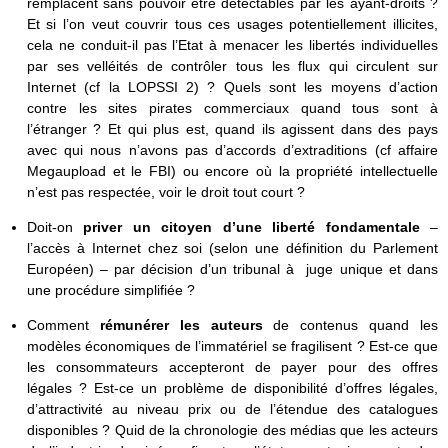
remplacent sans pouvoir être détectables par les ayant-droits ?
Et si l’on veut couvrir tous ces usages potentiellement illicites,
cela ne conduit-il pas l’Etat à menacer les libertés individuelles
par ses velléités de contrôler tous les flux qui circulent sur
Internet (cf la LOPSSI 2) ? Quels sont les moyens d’action
contre les sites pirates commerciaux quand tous sont à
l’étranger ? Et qui plus est, quand ils agissent dans des pays
avec qui nous n’avons pas d’accords d’extraditions (cf affaire
Megaupload et le FBI) ou encore où la propriété intellectuelle
n’est pas respectée, voir le droit tout court ?
Doit-on
priver un citoyen d’une liberté fondamentale
–
l’accès à Internet chez soi (selon une définition du Parlement
Européen) – par décision d’un tribunal à juge unique et dans
une procédure simplifiée ?
Comment
rémunérer les auteurs
de contenus quand les
modèles économiques de l’immatériel se fragilisent ? Est-ce que
les consommateurs accepteront de payer pour des offres
légales ? Est-ce un problème de disponibilité d’offres légales,
d’attractivité au niveau prix ou de l’étendue des catalogues
disponibles ? Quid de la chronologie des médias que les acteurs