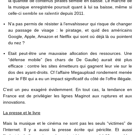
la quantité de contenus piratés semble en baisse. Le marché de
la musique enregistrée poursuit quant à lui sa baisse, même si
celle-ci
semble se ralentir
depuis 2011.
N’a pas permis de résister à l’envahisseur qui risque de changer
au passage de visage : le piratage, et quid des américains
Google, Apple, Amazon et Netflix qui sont où déjà là ou pointent
du nez ?
Etait peut-être une mauvaise allocation des ressources. Une
“défense mobile” (les chars de De Gaulle) aurait été plus
efficace : contre les sites émetteurs qui gagnent leur vie sur le
dos des ayant-droits. Cf l’affaire Megaupload rondement menée
par le FBI qui a eu un impact significatif du côté de l’offre illégale.
C’est un peu exagéré évidemment. En tout cas, la tendance en
France est de privilégier les lignes Maginot aux ruptures et aux
innovations.
La presse et le livre
Mais la musique et le cinéma ne sont pas les seuls “victimes” de
l’Internet. Il y a aussi la presse écrite qui périclite. Et aussi