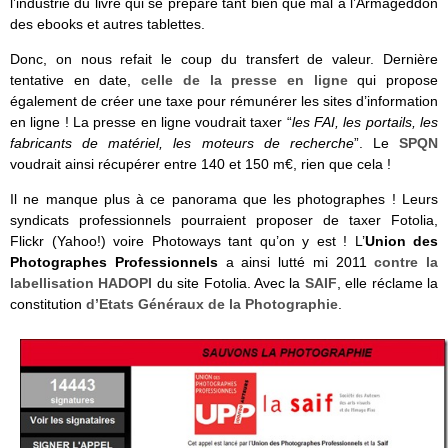
l’industrie du livre qui se prépare tant bien que mal à l’Armageddon
des ebooks et autres tablettes.
Donc, on nous refait le coup du transfert de valeur. Dernière
tentative en date,
celle de la presse en ligne
qui propose
également de créer une taxe pour rémunérer les sites d’information
en ligne ! La presse en ligne voudrait taxer “
les FAI, les portails, les
fabricants de matériel, les moteurs de recherche
”. Le
SPQN
voudrait ainsi récupérer entre 140 et 150 m€, rien que cela !
Il ne manque plus à ce panorama que les photographes ! Leurs
syndicats professionnels pourraient proposer de taxer Fotolia,
Flickr (Yahoo!) voire Photoways tant qu’on y est ! L’
Union des
Photographes Professionnels
a ainsi lutté mi 2011
contre la
labellisation HADOPI
du site Fotolia. Avec la
SAIF
, elle réclame la
constitution
d’Etats Généraux de la Photographie
.