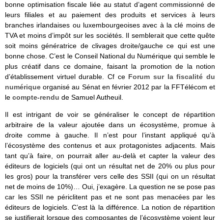
bonne optimisation fiscale liée au statut d’agent commissionné de
leurs filiales et au paiement des produits et services à leurs
branches irlandaises ou luxembourgeoises avec à la clé moins de
TVA et moins d’impôt sur les sociétés. Il semblerait que cette quête
soit moins génératrice de clivages droite/gauche ce qui est une
bonne chose. C’est le Conseil National du Numérique qui semble le
plus créatif dans ce domaine, faisant la promotion de la notion
d’établissement virtuel durable. Cf ce
Forum sur la fiscalité du
numérique
organisé au Sénat en février 2012 par la FFTélécom et
le
compte-rendu
de Samuel Autheuil.
Il est intrigant de voir se généraliser le concept de répartition
arbitraire de la valeur ajoutée dans un écosystème, promue à
droite comme à gauche. Il n’est pour l’instant appliqué qu’à
l’écosystème des contenus et aux protagonistes adjacents. Mais
tant qu’à faire, on pourrait aller au-delà et capter la valeur des
éditeurs de logiciels (qui ont un résultat net de 20% ou plus pour
les gros) pour la transférer vers celle des SSII (qui on un résultat
net de moins de 10%)… Oui, j’exagère. La question ne se pose pas
car les SSII ne périclitent pas et ne sont pas menacées par les
éditeurs de logiciels. C’est là la différence. La notion de répartition
se justifierait lorsque des composantes de l’écosystème voient leur