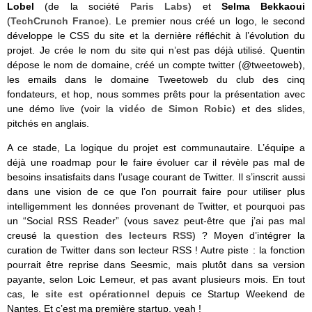
Lobel
(de la société
Paris Labs
) et
Selma Bekkaoui
(
TechCrunch France
). Le premier nous créé un logo, le second
développe le CSS du site et la dernière réfléchit à l’évolution du
projet. Je crée le nom du site qui n’est pas déjà utilisé. Quentin
dépose le nom de domaine, créé un compte twitter (@tweetoweb),
les emails dans le domaine Tweetoweb du club des cinq
fondateurs, et hop, nous sommes prêts pour la présentation avec
une démo live (voir la
vidéo de Simon Robic
) et des slides,
pitchés en anglais.
A ce stade, La logique du projet est communautaire. L’équipe a
déjà une roadmap pour le faire évoluer car il révèle pas mal de
besoins insatisfaits dans l’usage courant de Twitter. Il s’inscrit aussi
dans une vision de ce que l’on pourrait faire pour utiliser plus
intelligemment les données provenant de Twitter, et pourquoi pas
un “Social RSS Reader” (vous savez peut-être que j’ai pas mal
creusé la
question des lecteurs RSS
) ? Moyen d’intégrer la
curation de Twitter dans son lecteur RSS ! Autre piste : la fonction
pourrait être reprise dans Seesmic, mais plutôt dans sa version
payante, selon Loic Lemeur, et pas avant plusieurs mois. En tout
cas, le
site est opérationnel
depuis ce Startup Weekend de
Nantes. Et c’est ma première startup, yeah !