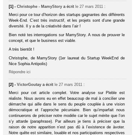
[1] -
Christophe - MamyStory
a écrit
le 27 mars 2011
:
Merci pour ce tour d’horizon des startups gagnantes des différents
Week-End. C’est très instructif, et les projets sont d’une grande
diversité. Il y a de la créativité dans l’air !
Bien noté tes interrogations sur MamyStory. A nous de prouver le
concept, et que le business est viable.
A très bientôt !
Christophe, de MamyStory (1er laureat du Startup WeekEnd de
Nice Sophia Antipolis)
Répondre ici
[2] -
VictorGoutay
a écrit
le 27 mars 2011
:
Merci pour cet article complet. Votre analyse sur Pleble est
réaliste. Nous avons eu en effet beaucoup de mal à concilier une
démarche qui aille dans le sens du peuple couplée à une vision
démocratique et l’approche pécuniaire. Bien qu’imparfait nous
continuerons de préciser notre modèle car le sujet mérite que l’on
s’y attarde (paraphrase). Par ailleurs je tiens à préciser que la
raison de notre apparition n’est pas dû à l’existence de àvoter.
Notre quête est similaire, louable et nos participations respectives