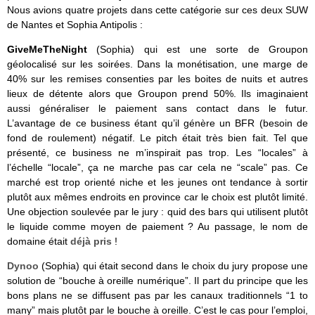
Nous avions quatre projets dans cette catégorie sur ces deux SUW
de Nantes et Sophia Antipolis :
GiveMeTheNight
(Sophia) qui est une sorte de Groupon
géolocalisé sur les soirées. Dans la monétisation, une marge de
40% sur les remises consenties par les boites de nuits et autres
lieux de détente alors que Groupon prend 50%. Ils imaginaient
aussi généraliser le paiement sans contact dans le futur.
L’avantage de ce business étant qu’il génère un BFR (besoin de
fond de roulement) négatif. Le pitch était très bien fait. Tel que
présenté, ce business ne m’inspirait pas trop. Les “locales” à
l’échelle “locale”, ça ne marche pas car cela ne “scale” pas. Ce
marché est trop orienté niche et les jeunes ont tendance à sortir
plutôt aux mêmes endroits en province car le choix est plutôt limité.
Une objection soulevée par le jury : quid des bars qui utilisent plutôt
le liquide comme moyen de paiement ? Au passage, le nom de
domaine était
déjà pris
!
Dynoo
(Sophia) qui était second dans le choix du jury propose une
solution de “bouche à oreille numérique”. Il part du principe que les
bons plans ne se diffusent pas par les canaux traditionnels “1 to
many” mais plutôt par le bouche à oreille. C’est le cas pour l’emploi,