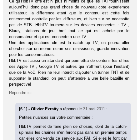
Ce qu’HbbTV offe est ni plus ni moins ce que les FAI fournissent
aujourd’hui donc pas grand chose de nouveau cote experiemce
utilisateur, la difference etant que le contenu est cette fois
entierement controlle par les diffuseurs, et bien sur ne necessite
pas de STB. HbbTV tournera sur les devices connectes : TV ,
Bluray, stations de jeu, bref tout ce qui est achete par le
consomateur et qui est connecte a une TV.
Une des applications cle est la catch up TV, on pourra aller
chercher sur un meme ecran ses emissisons, grande innovation
pour les consommateurs.
HbbTV est aussi un standard qui permettra de contenir les offres
des Apple TV , Google TV et autres qui n’offfrent (pour l’instant)
que de la VoD. Rien ne leur interdit d’ajouter un tunner TNT et de
supporter le standard, on peut s’attendre a une belle bataille en
perspective!
Répondre ici
[6.1] - Olivier Ezratty
a répondu
le 31 mai 2011
:
Petites nuances sur votre commentaire :
HbbTV permet de faire plein de choses, dont de la catch-
up mais les chaines n’en feront pas dans un premier temps
car elles ont vendu ce service aux FAI. Si elles le font par