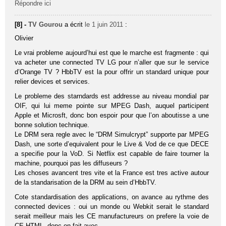
Répondre ici
[8] -
TV Gourou
a écrit
le 1 juin 2011
:
Olivier
Le vrai probleme aujourd’hui est que le marche est fragmente : qui
va acheter une connected TV LG pour n’aller que sur le service
d’Orange TV ? HbbTV est la pour offrir un standard unique pour
relier devices et services.
Le probleme des starndards est addresse au niveau mondial par
OIF, qui lui meme pointe sur MPEG Dash, auquel participent
Apple et Microsft, donc bon espoir pour que l’on aboutisse a une
bonne solution technique.
Le DRM sera regle avec le “DRM Simulcrypt” supporte par MPEG
Dash, une sorte d’equivalent pour le Live & Vod de ce que DECE
a specifie pour la VoD. Si Netflix est capable de faire tourner la
machine, pourquoi pas les diffuseurs ?
Les choses avancent tres vite et la France est tres active autour
de la standarisation de la DRM au sein d’HbbTV.
Cote standardisation des applications, on avance au rythme des
connected devices : oui un monde ou Webkit serait le standard
serait meilleur mais les CE manufactureurs on prefere la voie de
CE HTML, donc on fait avec.