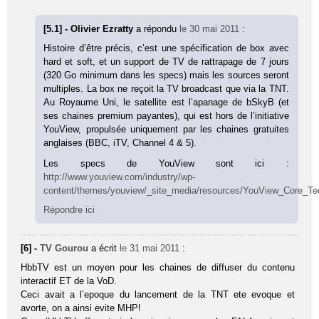
[5.1] - Olivier Ezratty
a répondu
le 30 mai 2011
:
Histoire d’être précis, c’est une spécification de box avec
hard et soft, et un support de TV de rattrapage de 7 jours
(320 Go minimum dans les specs) mais les sources seront
multiples. La box ne reçoit la TV broadcast que via la TNT.
Au Royaume Uni, le satellite est l’apanage de bSkyB (et
ses chaines premium payantes), qui est hors de l’initiative
YouView, propulsée uniquement par les chaines gratuites
anglaises (BBC, iTV, Channel 4 & 5).
Les specs de YouView sont ici :
http://www.youview.com/industry/wp-
content/themes/youview/_site_media/resources/YouView_Core_Tech
Répondre ici
[6] -
TV Gourou
a écrit
le 31 mai 2011
:
HbbTV est un moyen pour les chaines de diffuser du contenu
interactif ET de la VoD.
Ceci avait a l’epoque du lancement de la TNT ete evoque et
avorte, on a ainsi evite MHP!