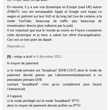
En resume, il y a une vrai dynamique en Europe (sauf UK) autour
d’HbbTV, ceci est remarquable. Apple et Google vont louper ce
wagon et partiront sur leur VoD et du long tail Live de contenu a la
mode YouTube, beaucoup de traffic pas beaucoup de
monetisation directe (plus indirecte par la pub).
Il est important que tout le monde au moins en France comprenne
cette dynamique et je tiens a saluer ton effort d’evangelisation.
Ceci est un bon point de depart.
Répondre ici
[9] -
redge
a écrit
le 6 décembre 2011
:
le moyen de paiement
si le mode primaire est “broadcast” (DVB-C/S/T) alors le mode de
paiement devrait passer par l’abonnement/prépaiment à ce
prestataire primaire DVB
sachant “broadband” n’est qu’un complément pour fournir
l’interactivité.
A l’opposé,
si le mode privilégié est le mode “broadband” IPTV,
alors le moyen de paiement devrait profiter au IPTV.