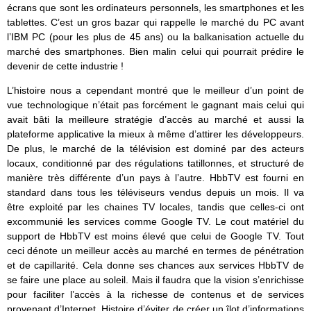
écrans que sont les ordinateurs personnels, les smartphones et les
tablettes. C’est un gros bazar qui rappelle le marché du PC avant
l’IBM PC (pour les plus de 45 ans) ou la balkanisation actuelle du
marché des smartphones. Bien malin celui qui pourrait prédire le
devenir de cette industrie !
L’histoire nous a cependant montré que le meilleur d’un point de
vue technologique n’était pas forcément le gagnant mais celui qui
avait bâti la meilleure stratégie d’accès au marché et aussi la
plateforme applicative la mieux à même d’attirer les développeurs.
De plus, le marché de la télévision est dominé par des acteurs
locaux, conditionné par des régulations tatillonnes, et structuré de
manière très différente d’un pays à l’autre. HbbTV est fourni en
standard dans tous les téléviseurs vendus depuis un mois. Il va
être exploité par les chaines TV locales, tandis que celles-ci ont
excommunié les services comme Google TV. Le cout matériel du
support de HbbTV est moins élevé que celui de Google TV. Tout
ceci dénote un meilleur accès au marché en termes de pénétration
et de capillarité. Cela donne ses chances aux services HbbTV de
se faire une place au soleil. Mais il faudra que la vision s’enrichisse
pour faciliter l’accès à la richesse de contenus et de services
provenant d’Internet. Histoire d’éviter de créer un îlot d’informations