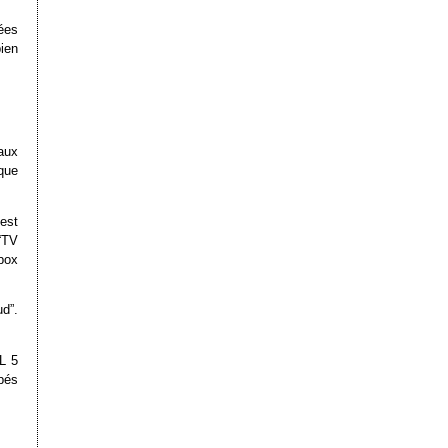
nées
ien
aux
 que
est
“TV
box
d”.
L 5
pés