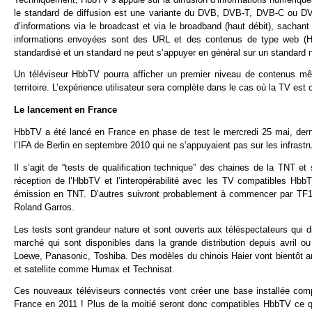
le standard de diffusion est une variante du DVB, DVB-T, DVB-C ou 
d’informations via le broadcast et via le broadband (haut débit), sachant
informations envoyées sont des URL et des contenus de type web (HT
standardisé et un standard ne peut s’appuyer en général sur un standard n
Un téléviseur HbbTV pourra afficher un premier niveau de contenus mêm
territoire. L’expérience utilisateur sera complète dans le cas où la TV est 
Le lancement en France
HbbTV a été lancé en France en phase de test le mercredi 25 mai, derni
l’IFA de Berlin en septembre 2010 qui ne s’appuyaient pas sur les infrastr
Il s’agit de “tests de qualification technique” des chaines de la TNT e
réception de l’HbbTV et l’interopérabilité avec les TV compatibles H
émission en TNT. D’autres suivront probablement à commencer par TF1.
Roland Garros.
Les tests sont grandeur nature et sont ouverts aux téléspectateurs qui
marché qui sont disponibles dans la grande distribution depuis avril 
Loewe, Panasonic, Toshiba. Des modèles du chinois Haier vont bientôt a
et satellite comme Humax et Technisat.
Ces nouveaux téléviseurs connectés vont créer une base installée com
France en 2011 ! Plus de la moitié seront donc compatibles HbbTV ce qu