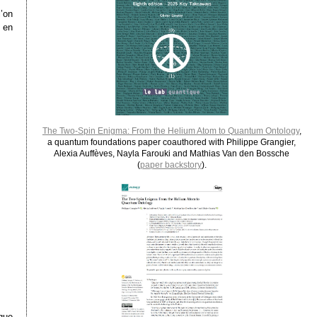
’on
 en
The Two-Spin Enigma: From the Helium Atom to Quantum Ontology
,
a quantum foundations paper coauthored with Philippe Grangier,
Alexia Auffèves, Nayla Farouki and Mathias Van den Bossche
(
paper backstory
).
que