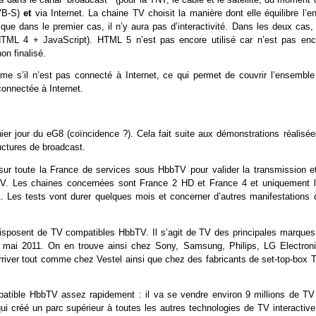
DVB-S)
et
via Internet. La chaine TV choisit la manière dont elle équilibre l’e
 que dans le premier cas, il n’y aura pas d’interactivité. Dans les deux cas,
ML 4 + JavaScript). HTML 5 n’est pas encore utilisé car n’est pas enc
on finalisé.
e s’il n’est pas connecté à Internet, ce qui permet de couvrir l’ensemble
connectée à Internet.
er jour du eG8 (coïncidence ?). Cela fait suite aux démonstrations réalisée
uctures de broadcast.
t sur toute la France de services sous HbbTV pour valider la transmission et
bbTV. Les chaines concernées sont France 2 HD et France 4 et uniquement l
 Les tests vont durer quelques mois et concerner d’autres manifestations 
 disposent de TV compatibles HbbTV. Il s’agit de TV des principales marques
ou mai 2011. On en trouve ainsi chez Sony, Samsung, Philips, LG Electroni
rriver tout comme chez Vestel ainsi que chez des fabricants de set-top-box 
patible HbbTV assez rapidement : il va se vendre environ 9 millions de TV
i créé un parc supérieur à toutes les autres technologies de TV interactive