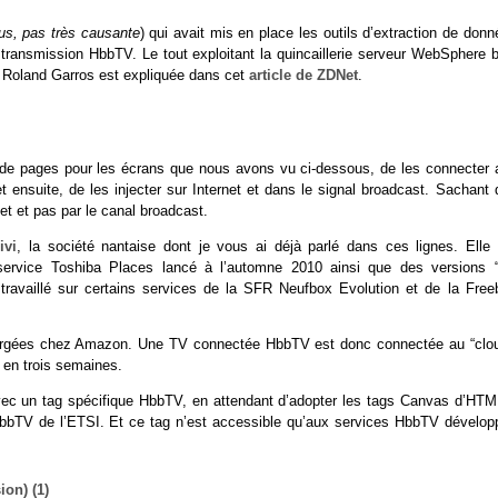
us, pas très causante
) qui avait mis en place les outils d’extraction de don
a transmission HbbTV. Le tout exploitant la quincaillerie serveur WebSphere b
e Roland Garros est expliquée dans cet
article de ZDNet
.
ion de pages pour les écrans que nous avons vu ci-dessous, de les connecter 
t ensuite, de les injecter sur Internet et dans le signal broadcast. Sachant
net et pas par le canal broadcast.
ivi
, la société nantaise dont je vous ai déjà parlé dans ces lignes. Elle 
u service Toshiba Places lancé à l’automne 2010 ainsi que des versions 
travaillé sur certains services de la SFR Neufbox Evolution et de la Free
ergées chez Amazon. Une TV connectée HbbTV est donc connectée au “clou
 en trois semaines.
 avec un tag spécifique HbbTV, en attendant d’adopter les tags Canvas d’HTM
 HbbTV de l’ETSI. Et ce tag n’est accessible qu’aux services HbbTV dévelop