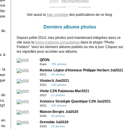
nvoi
 les
Voir aussi la
liste complète
des publications de ce blog.
ore
Derniers albums photos
 du
Depuis juillet 2014, mes photos sont maintenant intégrées dans ce
site sous la
forme d'albums consultables
dans le plugin "Photo-
Folders". Voici les derniers albums publiés ou mis à jour. Cliquez sur
les vignettes pour accéder aux albums.
s à
QFDN
Expo
791 photos
 la
Remise Légion d'Honneur Philippe Herbert Jul2021
eur
2021
15 photos
que
Vivatech Jun2021
2021
120 photos
Visite C2N Palaiseau Mar2021
 du
2021
17 photos
cs,
Annonce Stratégie Quantique C2N Jan2021
TNT
2021
137 photos
Maison Bergès Jul2020
2020
54 photos
 en
Grenoble Jul2020
 ou
2020
22 photos