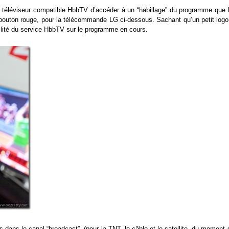
e téléviseur compatible HbbTV d’accéder à un “habillage” du programme que l
e bouton rouge, pour la télécommande LG ci-dessous. Sachant qu’un petit logo
bilité du service HbbTV sur le programme en cours.
 dans le canal “broadcast” (pour la TNT, le câble et le satellite, du moment 