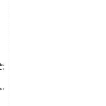
des
ept
our