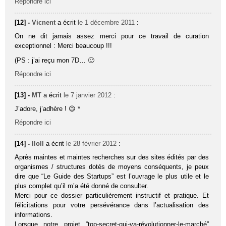
Répondre ici
[12] -
Vicnent
a écrit
le 1 décembre 2011
:
On ne dit jamais assez merci pour ce travail de curation
exceptionnel : Merci beaucoup !!!
(PS : j’ai reçu mon 7D… 🙂
Répondre ici
[13] -
MT
a écrit
le 7 janvier 2012
:
J’adore, j’adhère ! 😉 *
Répondre ici
[14] -
lloll
a écrit
le 28 février 2012
:
Après maintes et maintes recherches sur des sites édités par des
organismes / structures dotés de moyens conséquents, je peux
dire que “Le Guide des Startups” est l’ouvrage le plus utile et le
plus complet qu’il m’a été donné de consulter.
Merci pour ce dossier particulièrement instructif et pratique. Et
félicitations pour votre persévérance dans l’actualisation des
informations.
Lorsque notre projet “top-secret-qui-va-révolutionner-le-marché”