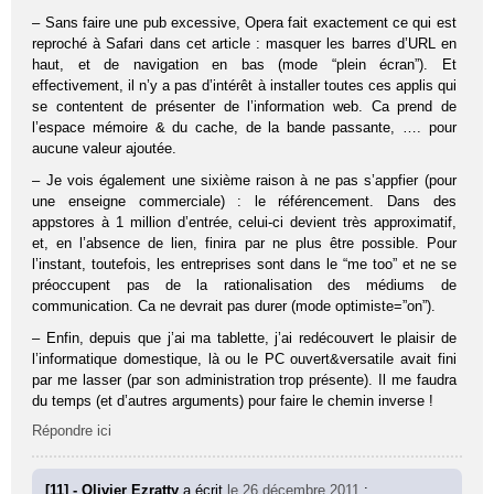
– Sans faire une pub excessive, Opera fait exactement ce qui est
reproché à Safari dans cet article : masquer les barres d’URL en
haut, et de navigation en bas (mode “plein écran”). Et
effectivement, il n’y a pas d’intérêt à installer toutes ces applis qui
se contentent de présenter de l’information web. Ca prend de
l’espace mémoire & du cache, de la bande passante, …. pour
aucune valeur ajoutée.
– Je vois également une sixième raison à ne pas s’appfier (pour
une enseigne commerciale) : le référencement. Dans des
appstores à 1 million d’entrée, celui-ci devient très approximatif,
et, en l’absence de lien, finira par ne plus être possible. Pour
l’instant, toutefois, les entreprises sont dans le “me too” et ne se
préoccupent pas de la rationalisation des médiums de
communication. Ca ne devrait pas durer (mode optimiste=”on”).
– Enfin, depuis que j’ai ma tablette, j’ai redécouvert le plaisir de
l’informatique domestique, là ou le PC ouvert&versatile avait fini
par me lasser (par son administration trop présente). Il me faudra
du temps (et d’autres arguments) pour faire le chemin inverse !
Répondre ici
[11] - Olivier Ezratty
a écrit
le 26 décembre 2011
: