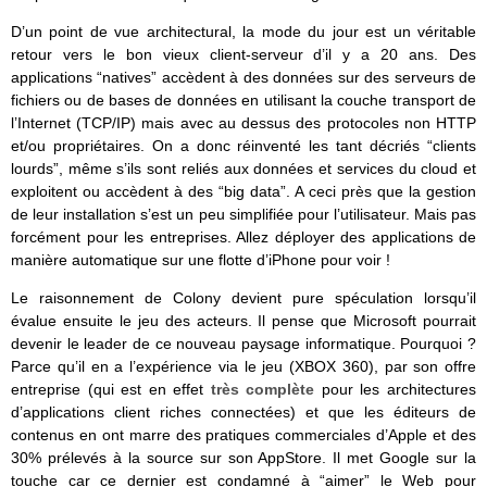
D’un point de vue architectural, la mode du jour est un véritable
retour vers le bon vieux client-serveur d’il y a 20 ans. Des
applications “natives” accèdent à des données sur des serveurs de
fichiers ou de bases de données en utilisant la couche transport de
l’Internet (TCP/IP) mais avec au dessus des protocoles non HTTP
et/ou propriétaires. On a donc réinventé les tant décriés “clients
lourds”, même s’ils sont reliés aux données et services du cloud et
exploitent ou accèdent à des “big data”. A ceci près que la gestion
de leur installation s’est un peu simplifiée pour l’utilisateur. Mais pas
forcément pour les entreprises. Allez déployer des applications de
manière automatique sur une flotte d’iPhone pour voir !
Le raisonnement de Colony devient pure spéculation lorsqu’il
évalue ensuite le jeu des acteurs. Il pense que Microsoft pourrait
devenir le leader de ce nouveau paysage informatique. Pourquoi ?
Parce qu’il en a l’expérience via le jeu (XBOX 360), par son offre
entreprise (qui est en effet
très complète
pour les architectures
d’applications client riches connectées) et que les éditeurs de
contenus en ont marre des pratiques commerciales d’Apple et des
30% prélevés à la source sur son AppStore. Il met Google sur la
touche car ce dernier est condamné à “aimer” le Web pour