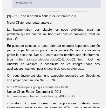
Répondre ici
[9] -
Philippe Monteil
a écrit
le 24 décembre 2011
:
Merci Olivier pour cette analyse!
La fragmentation des plateformes pose problème, mais un
problème qui n’a pas de solution n’est pas un problème, n’est ce
pas :-)?
En guise de solution, on peut citer par exemple l’approche pronée
par le projet Mono supporté par la société Ximian, consistant à
porter le coeur de .Net sur, entre autres nombreuses plateformes,
(voir
http://tirania.org/blog/archive/2011/Dec-21.html
) iOS et
Android, en laissant la possibilité de les intégrer dans des
applications ‘natives’ pour chacune de ces systèmes…
On peut également citer une approche proposée par Google et
son projet open source NaCl / PNaCl:
https://developers.google.com/native-client/
Native Client Event: December 8, 2011
http://www.youtube.com/watch?v=g3aBfkFbPWk
consistant à faire tourner des applications natives mais
sécurisées ayant accès au contexte HTML de la page dans