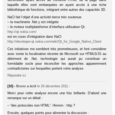
laquelle elles sont embarquées en ayant accès à une riche
bibliothèque de fonctions, intégrant entre autres des capacités 3D.
NaCl fait l’objet d’une activité tierce très soutenue
– la machinerie .Net y est intégrée
– le moteur multiplateforme d’interface utilisateur Qt:
http://qt.nokia.com/
est en cours d’intégration dans NaCl
http://developer.qt.nokia.com/wiki/Qt_for_Google_Native_Client
Ces initiatives me semblent très prometteuses, et font considérer
avec ironie la focalisation récente de Microsoft sur HTML5/JS au
détriment de .Net, technologie qui aurait pu constituer un
formidable socle pour réconcilier les approches apparemment
contradictoires sur lesquelles portent votre analyse.
Répondre ici
[10] -
Bruno
a écrit
le 26 décembre 2011
:
Merci pour cette analyse encore une fois brillante. D’abord une
remarque sur un détail :
– “des protocoles non HTML”. Hmmm : http ?
Ensuite, quelques points pour alimenter la discussion :