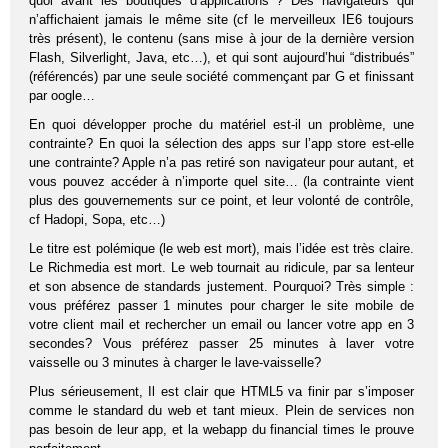
quoi avant les boutiques d’applications ? Des navigateurs qui
n’affichaient jamais le même site (cf le merveilleux IE6 toujours
très présent), le contenu (sans mise à jour de la dernière version
Flash, Silverlight, Java, etc…), et qui sont aujourd’hui “distribués”
(référencés) par une seule société commençant par G et finissant
par oogle…
En quoi développer proche du matériel est-il un problème, une
contrainte? En quoi la sélection des apps sur l’app store est-elle
une contrainte? Apple n’a pas retiré son navigateur pour autant, et
vous pouvez accéder à n’importe quel site… (la contrainte vient
plus des gouvernements sur ce point, et leur volonté de contrôle,
cf Hadopi, Sopa, etc…)
Le titre est polémique (le web est mort), mais l’idée est très claire.
Le Richmedia est mort. Le web tournait au ridicule, par sa lenteur
et son absence de standards justement. Pourquoi? Très simple :
vous préférez passer 1 minutes pour charger le site mobile de
votre client mail et rechercher un email ou lancer votre app en 3
secondes? Vous préférez passer 25 minutes à laver votre
vaisselle ou 3 minutes à charger le lave-vaisselle?
Plus sérieusement, Il est clair que HTML5 va finir par s’imposer
comme le standard du web et tant mieux. Plein de services non
pas besoin de leur app, et la webapp du financial times le prouve