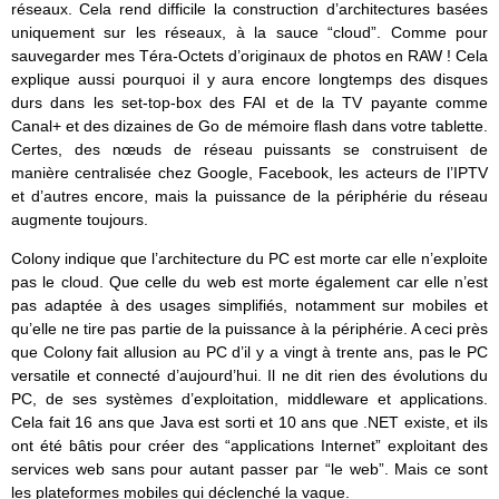
réseaux. Cela rend difficile la construction d’architectures basées
uniquement sur les réseaux, à la sauce “cloud”. Comme pour
sauvegarder mes Téra-Octets d’originaux de photos en RAW ! Cela
explique aussi pourquoi il y aura encore longtemps des disques
durs dans les set-top-box des FAI et de la TV payante comme
Canal+ et des dizaines de Go de mémoire flash dans votre tablette.
Certes, des nœuds de réseau puissants se construisent de
manière centralisée chez Google, Facebook, les acteurs de l’IPTV
et d’autres encore, mais la puissance de la périphérie du réseau
augmente toujours.
Colony indique que l’architecture du PC est morte car elle n’exploite
pas le cloud. Que celle du web est morte également car elle n’est
pas adaptée à des usages simplifiés, notamment sur mobiles et
qu’elle ne tire pas partie de la puissance à la périphérie. A ceci près
que Colony fait allusion au PC d’il y a vingt à trente ans, pas le PC
versatile et connecté d’aujourd’hui. Il ne dit rien des évolutions du
PC, de ses systèmes d’exploitation, middleware et applications.
Cela fait 16 ans que Java est sorti et 10 ans que .NET existe, et ils
ont été bâtis pour créer des “applications Internet” exploitant des
services web sans pour autant passer par “le web”. Mais ce sont
les plateformes mobiles qui déclenché la vague.