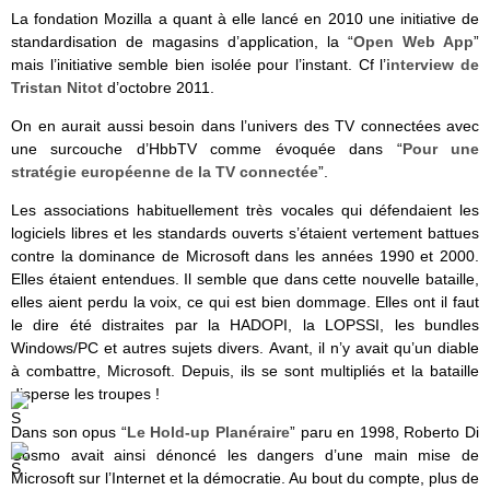
La fondation Mozilla a quant à elle lancé en 2010 une initiative de
standardisation de magasins d’application, la “
Open Web App
”
mais l’initiative semble bien isolée pour l’instant. Cf l’
interview de
Tristan Nitot
d’octobre 2011.
On en aurait aussi besoin dans l’univers des TV connectées avec
une surcouche d’HbbTV comme évoquée dans “
Pour une
stratégie européenne de la TV connectée
”.
Les associations habituellement très vocales qui défendaient les
logiciels libres et les standards ouverts s’étaient vertement battues
contre la dominance de Microsoft dans les années 1990 et 2000.
Elles étaient entendues. Il semble que dans cette nouvelle bataille,
elles aient perdu la voix, ce qui est bien dommage. Elles ont il faut
le dire été distraites par la HADOPI, la LOPSSI, les bundles
Windows/PC et autres sujets divers. Avant, il n’y avait qu’un diable
à combattre, Microsoft. Depuis, ils se sont multipliés et la bataille
disperse les troupes !
Dans son opus “
Le Hold-up Planéraire
” paru en 1998, Roberto Di
Cosmo avait ainsi dénoncé les dangers d’une main mise de
Microsoft sur l’Internet et la démocratie. Au bout du compte, plus de