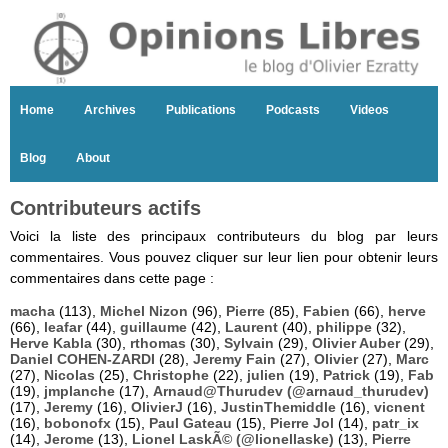
Home
Archives
Publications
Podcasts
Videos
Blog
About
Contributeurs actifs
Voici la liste des principaux contributeurs du blog par leurs
commentaires. Vous pouvez cliquer sur leur lien pour obtenir leurs
commentaires dans cette page :
macha
(113),
Michel Nizon
(96),
Pierre
(85),
Fabien
(66),
herve
(66),
leafar
(44),
guillaume
(42),
Laurent
(40),
philippe
(32),
Herve Kabla
(30),
rthomas
(30),
Sylvain
(29),
Olivier Auber
(29),
Daniel COHEN-ZARDI
(28),
Jeremy Fain
(27),
Olivier
(27),
Marc
(27),
Nicolas
(25),
Christophe
(22),
julien
(19),
Patrick
(19),
Fab
(19),
jmplanche
(17),
Arnaud@Thurudev (@arnaud_thurudev)
(17),
Jeremy
(16),
OlivierJ
(16),
JustinThemiddle
(16),
vicnent
(16),
bobonofx
(15),
Paul Gateau
(15),
Pierre Jol
(14),
patr_ix
(14),
Jerome
(13),
Lionel LaskÃ© (@lionellaske)
(13),
Pierre