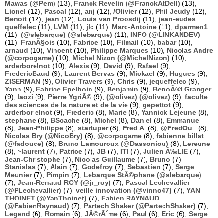
Mawas (@Pem)
(13),
Franck Revelin (@FranckAtDell)
(13),
Lionel
(12),
Pascal
(12),
anj
(12),
/Olivier
(12),
Phil Jeudy
(12),
Benoit
(12),
jean
(12),
Louis van Proosdij
(11),
jean-eudes
queffelec
(11),
LVM
(11),
jlc
(11),
Marc-Antoine
(11),
dparmen1
(11),
(@slebarque) (@slebarque)
(11),
INFO (@LINKANDEV)
(11),
FranÃ§ois
(10),
Fabrice
(10),
Filmail
(10),
babar
(10),
arnaud
(10),
Vincent
(10),
Philippe Marques
(10),
Nicolas Andre
(@corpogame)
(10),
Michel Nizon (@MichelNizon)
(10),
arderborelnot
(10),
Alexis
(9),
David
(9),
Rafael
(9),
FredericBaud
(9),
Laurent Bervas
(9),
Mickael
(9),
Hugues
(9),
ZISERMAN
(9),
Olivier Travers
(9),
Chris
(9),
jequeffelec
(9),
Yann
(9),
Fabrice Epelboin
(9),
Benjamin
(9),
BenoÃ®t Granger
(9),
laozi
(9),
Pierre YgriÃ©
(9),
(@olivez) (@olivez)
(9),
faculte
des sciences de la nature et de la vie
(9),
gepettot
(9),
arderbor elnot
(9),
Frederic
(8),
Marie
(8),
Yannick Lejeune
(8),
stephane
(8),
BScache
(8),
Michel
(8),
Daniel
(8),
Emmanuel
(8),
Jean-Philippe
(8),
startuper
(8),
Fred A.
(8),
@FredOu_
(8),
Nicolas Bry (@NicoBry)
(8),
@corpogame
(8),
fabienne billat
(@fadouce)
(8),
Bruno Lamouroux (@Dassoniou)
(8),
Lereune
(8),
~laurent
(7),
Patrice
(7),
JB
(7),
ITI
(7),
Julien Ã‰LIE
(7),
Jean-Christophe
(7),
Nicolas Guillaume
(7),
Bruno
(7),
Stanislas
(7),
Alain
(7),
Godefroy
(7),
Sebastien
(7),
Serge
Meunier
(7),
Pimpin
(7),
Lebarque StÃ©phane (@slebarque)
(7),
Jean-Renaud ROY (@jr_roy)
(7),
Pascal Lechevallier
(@PLechevallier)
(7),
veille innovation (@vinno47)
(7),
YAN
THOINET (@YanThoinet)
(7),
Fabien RAYNAUD
(@FabienRaynaud)
(7),
Partech Shaker (@PartechShaker)
(7),
Legend
(6),
Romain
(6),
JÃ©rÃ´me
(6),
Paul
(6),
Eric
(6),
Serge