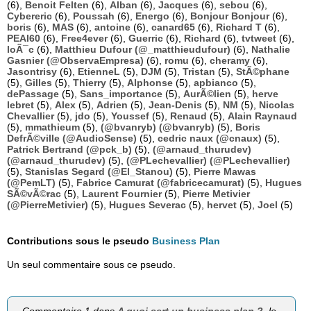
(6),
Benoit Felten
(6),
Alban
(6),
Jacques
(6),
sebou
(6),
Cybereric
(6),
Poussah
(6),
Energo
(6),
Bonjour Bonjour
(6),
boris
(6),
MAS
(6),
antoine
(6),
canard65
(6),
Richard T
(6),
PEAI60
(6),
Free4ever
(6),
Guerric
(6),
Richard
(6),
tvtweet
(6),
loÃ¯c
(6),
Matthieu Dufour (@_matthieudufour)
(6),
Nathalie
Gasnier (@ObservaEmpresa)
(6),
romu
(6),
cheramy
(6),
Jasontrisy
(6),
EtienneL
(5),
DJM
(5),
Tristan
(5),
StÃ©phane
(5),
Gilles
(5),
Thierry
(5),
Alphonse
(5),
apbianco
(5),
dePassage
(5),
Sans_importance
(5),
AurÃ©lien
(5),
herve
lebret
(5),
Alex
(5),
Adrien
(5),
Jean-Denis
(5),
NM
(5),
Nicolas
Chevallier
(5),
jdo
(5),
Youssef
(5),
Renaud
(5),
Alain Raynaud
(5),
mmathieum
(5),
(@bvanryb) (@bvanryb)
(5),
Boris
DefrÃ©ville (@AudioSense)
(5),
cedric naux (@cnaux)
(5),
Patrick Bertrand (@pck_b)
(5),
(@arnaud_thurudev)
(@arnaud_thurudev)
(5),
(@PLechevallier) (@PLechevallier)
(5),
Stanislas Segard (@El_Stanou)
(5),
Pierre Mawas
(@PemLT)
(5),
Fabrice Camurat (@fabricecamurat)
(5),
Hugues
SÃ©vÃ©rac
(5),
Laurent Fournier
(5),
Pierre Metivier
(@PierreMetivier)
(5),
Hugues Severac
(5),
hervet
(5),
Joel
(5)
Contributions sous le pseudo
Business Plan
Un seul commentaire sous ce pseudo.