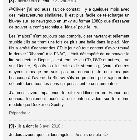
[8] -
bern2zero
a écrit
le 2 avril 2010
:
@Olivier, j’ai moi aussi fait ce constat il y a quelques mois avec
des mésaventures similaires. Il est plus facile de télécharger un
blu-ray sur les newsgroup en .mkv au format 1080p que d’essayer
de trouver la config technique “légale” pour le lire.
Les “majors” n’ont toujours pas compris, c’est navrant et tellement
stupide ; ils se tirent une fois de plus une balle dans le pied. Mon
fils a arrêté d’acheter des CD le jour où tout content d’avoir trouvé
le dernier “Rihanna” à la FNAC, il était désespéré de ne pouvoir le
lire son lecteur. Depuis, c’est terminé les CD, DVD et autres, il va
sur Deezer, Spotify ou les sites de streaming, (voire d’autres
moyens mais je ne suis pas au courant). Je ne crois pas
beaucoup à l’avenir du Blu-ray s’ils en profitent pour rajouter des
sécurité dans tous les sens qui pénalisent le consommateur.
J’attends avec impatience le site voddler.com en France qui
donnera légalement accès à du contenu vidéo sur le même
modèle que Deezer ou Spotify.
Répondre ici
[9] -
jb
a écrit
le 5 avril 2010
:
Je dois avouer que j’ai bien rigolé… Je suis désolé. 🙂