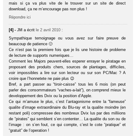
mais si ça va plus vite de le trouver sur un site de direct
download, ça ne m’encourage pas non plus !
Répondre ici
[4] -
JM
a écrit
le 2 avril 2010
:
Sympathique temoignage ou vous avez sur faire preuve de
beaucoup de patience 🙂
Ce n’est pas la premiere fois que je lis une histoire de probleme
de lecture de supports numeriques…
Comment les Majors peuvent-elles esperer enrayer le piratage en
proposant des produits chers, sources de plantages, difficiles,
voir impossibles a lire sur son lecteur ou sur son PC/Mac ? A
croire que l’honnetete ne paie plus 😉
Bref, a part passer au “tiroir-caisse” tous les 6 mois (on peut
parler des consommateurs “vaches-a-lait”), on comprend mieux le
developpement des Dvix ou la position d’Apple.
Ce qui m’amuse le plus, c’est l’antagonisme entre la “fameuse”
qualite d’image extraordinaire du Blu-ray et la qualite moindre (en
restant poli) compressee des nombreux Dvix lus par des milliions
de “pirates” qui semblent s’en contenter… La qualite du son ou de
l’image : on s’en fout, ce qui compte, c’est le cote “pratique” et
“gratuit” de l’operation !