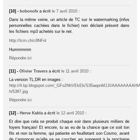
[10] -
bobonofx
a écrit
le 7 avril 2010
:
Dans la même veine, un article de TC sur le watermarking (infos
personnelles cachées dans le fichier) non déclaré présent dans
les fichiers mp3 achetés sur le net.
http://tcrn.ch/c8NFnl
Hummmmm
Répondre ici
[11] -
Olivier Travers
a écrit
le 11 avril 2010
:
La version TL;DR en images :
http://4.bp.blogspot.com/_GFo2NhVEkEk/S35aepnMJJI/AAAAAAAAHlA
h/5387.jpg
Répondre ici
[12] -
Herve Kabla
a écrit
le 12 avril 2010
:
Et dire que cela se produit chaque soir dans plusieurs milliers de
foyers français! Et encore, tu as eu de la chance que ce soit ton
fils et non ta femme, qui patiente en feuilletant son Cosmo, avant
de t’annoncer qu’elle va se coucher, en songeant à la prochaine