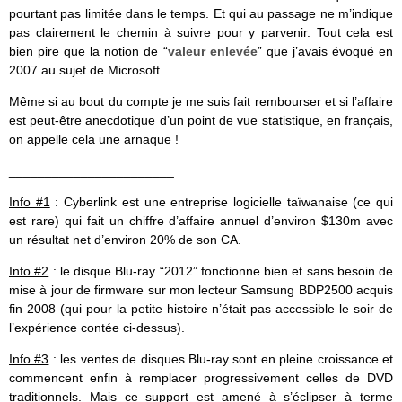
pourtant pas limitée dans le temps. Et qui au passage ne m’indique
pas clairement le chemin à suivre pour y parvenir. Tout cela est
bien pire que la notion de “
valeur enlevée
” que j’avais évoqué en
2007 au sujet de Microsoft.
Même si au bout du compte je me suis fait rembourser et si l’affaire
est peut-être anecdotique d’un point de vue statistique, en français,
on appelle cela une arnaque !
_______________________
Info #1
: Cyberlink est une entreprise logicielle taïwanaise (ce qui
est rare) qui fait un chiffre d’affaire annuel d’environ $130m avec
un résultat net d’environ 20% de son CA.
Info #2
: le disque Blu-ray “2012” fonctionne bien et sans besoin de
mise à jour de firmware sur mon lecteur Samsung BDP2500 acquis
fin 2008 (qui pour la petite histoire n’était pas accessible le soir de
l’expérience contée ci-dessus).
Info #3
: les ventes de disques Blu-ray sont en pleine croissance et
commencent enfin à remplacer progressivement celles de DVD
traditionnels. Mais ce support est amené à s’éclipser à terme