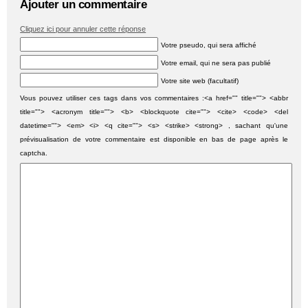
Ajouter un commentaire
Cliquez ici pour annuler cette réponse
Votre pseudo, qui sera affiché
Votre email, qui ne sera pas publié
Votre site web (facultatif)
Vous pouvez utiliser ces tags dans vos commentaires :<a href="" title=""> <abbr
title=""> <acronym title=""> <b> <blockquote cite=""> <cite> <code> <del
datetime=""> <em> <i> <q cite=""> <s> <strike> <strong> , sachant qu'une
prévisualisation de votre commentaire est disponible en bas de page après le
captcha.