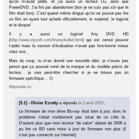
qu’on m’avait prêté, et j’ai aussi un lecteur LG, ainsi que
PowerDVD. J’ai fini par abandonner (bon je ne suis pas sûr que le
film était bon). C’est quand même dingue qu’on ne puisse pas lire
un film en ayant tout acheté officiellement, le matériel, le logiciel
et le disque!
Il y a aussi ce logiciel Any DVD HD
(
http://www.slysoft.com/fr/anydvdhd.html
) qui est censé pouvoir
t’aider mais la version d’évaluation n’avait pas fonctionné mieux
chez moi…
Mais du coup, tu m’as donné une nouvelle idée, je n’avais pas
pensé que ça pouvait venir de la marque et du modèle précis de
lecteur… je vais peut-être chercher si je ne trouve pas un
firmware spécifique… 🙂
Répondre ici
[5.1] - Olivier Ezratty
a répondu
le 2 avril 2010
:
Le firmware de mon drive Blu-ray était bien à jour, donc le
problème n’était visiblement pas situé de ce côté là.
D’autant plus que mon lecteur “de salon” datant de 2008 a
pu lire ce BD sans mise à jour du firmware non plus (il
n’est pas connecté sur Internet).