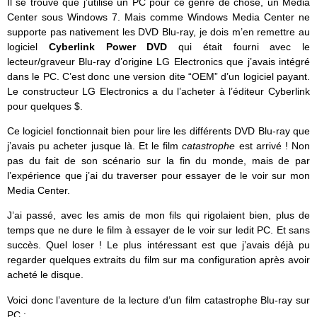
Il se trouve que j’utilise un PC pour ce genre de chose, un Media
Center sous Windows 7. Mais comme Windows Media Center ne
supporte pas nativement les DVD Blu-ray, je dois m’en remettre au
logiciel
Cyberlink Power DVD
qui était fourni avec le
lecteur/graveur Blu-ray d’origine LG Electronics que j’avais intégré
dans le PC. C’est donc une version dite “OEM” d’un logiciel payant.
Le constructeur LG Electronics a du l’acheter à l’éditeur Cyberlink
pour quelques $.
Ce logiciel fonctionnait bien pour lire les différents DVD Blu-ray que
j’avais pu acheter jusque là. Et le film
catastrophe
est arrivé ! Non
pas du fait de son scénario sur la fin du monde, mais de par
l’expérience que j’ai du traverser pour essayer de le voir sur mon
Media Center.
J’ai passé, avec les amis de mon fils qui rigolaient bien, plus de
temps que ne dure le film à essayer de le voir sur ledit PC. Et sans
succès. Quel loser ! Le plus intéressant est que j’avais déjà pu
regarder quelques extraits du film sur ma configuration après avoir
acheté le disque.
Voici donc l’aventure de la lecture d’un film catastrophe Blu-ray sur
PC :