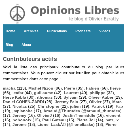
Home
Archives
Publications
Podcasts
Videos
Blog
About
Contributeurs actifs
Voici la liste des principaux contributeurs du blog par leurs
commentaires. Vous pouvez cliquer sur leur lien pour obtenir leurs
commentaires dans cette page :
macha
(113),
Michel Nizon
(96),
Pierre
(85),
Fabien
(66),
herve
(66),
leafar
(44),
guillaume
(42),
Laurent
(40),
philippe
(32),
Herve Kabla
(30),
rthomas
(30),
Sylvain
(29),
Olivier Auber
(29),
Daniel COHEN-ZARDI
(28),
Jeremy Fain
(27),
Olivier
(27),
Marc
(27),
Nicolas
(25),
Christophe
(22),
julien
(19),
Patrick
(19),
Fab
(19),
jmplanche
(17),
Arnaud@Thurudev (@arnaud_thurudev)
(17),
Jeremy
(16),
OlivierJ
(16),
JustinThemiddle
(16),
vicnent
(16),
bobonofx
(15),
Paul Gateau
(15),
Pierre Jol
(14),
patr_ix
(14),
Jerome
(13),
Lionel LaskÃ© (@lionellaske)
(13),
Pierre