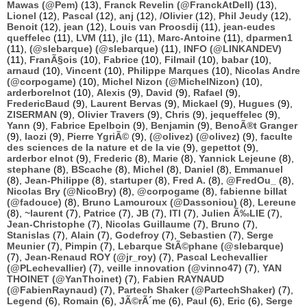
Mawas (@Pem)
(13),
Franck Revelin (@FranckAtDell)
(13),
Lionel
(12),
Pascal
(12),
anj
(12),
/Olivier
(12),
Phil Jeudy
(12),
Benoit
(12),
jean
(12),
Louis van Proosdij
(11),
jean-eudes
queffelec
(11),
LVM
(11),
jlc
(11),
Marc-Antoine
(11),
dparmen1
(11),
(@slebarque) (@slebarque)
(11),
INFO (@LINKANDEV)
(11),
FranÃ§ois
(10),
Fabrice
(10),
Filmail
(10),
babar
(10),
arnaud
(10),
Vincent
(10),
Philippe Marques
(10),
Nicolas Andre
(@corpogame)
(10),
Michel Nizon (@MichelNizon)
(10),
arderborelnot
(10),
Alexis
(9),
David
(9),
Rafael
(9),
FredericBaud
(9),
Laurent Bervas
(9),
Mickael
(9),
Hugues
(9),
ZISERMAN
(9),
Olivier Travers
(9),
Chris
(9),
jequeffelec
(9),
Yann
(9),
Fabrice Epelboin
(9),
Benjamin
(9),
BenoÃ®t Granger
(9),
laozi
(9),
Pierre YgriÃ©
(9),
(@olivez) (@olivez)
(9),
faculte
des sciences de la nature et de la vie
(9),
gepettot
(9),
arderbor elnot
(9),
Frederic
(8),
Marie
(8),
Yannick Lejeune
(8),
stephane
(8),
BScache
(8),
Michel
(8),
Daniel
(8),
Emmanuel
(8),
Jean-Philippe
(8),
startuper
(8),
Fred A.
(8),
@FredOu_
(8),
Nicolas Bry (@NicoBry)
(8),
@corpogame
(8),
fabienne billat
(@fadouce)
(8),
Bruno Lamouroux (@Dassoniou)
(8),
Lereune
(8),
~laurent
(7),
Patrice
(7),
JB
(7),
ITI
(7),
Julien Ã‰LIE
(7),
Jean-Christophe
(7),
Nicolas Guillaume
(7),
Bruno
(7),
Stanislas
(7),
Alain
(7),
Godefroy
(7),
Sebastien
(7),
Serge
Meunier
(7),
Pimpin
(7),
Lebarque StÃ©phane (@slebarque)
(7),
Jean-Renaud ROY (@jr_roy)
(7),
Pascal Lechevallier
(@PLechevallier)
(7),
veille innovation (@vinno47)
(7),
YAN
THOINET (@YanThoinet)
(7),
Fabien RAYNAUD
(@FabienRaynaud)
(7),
Partech Shaker (@PartechShaker)
(7),
Legend
(6),
Romain
(6),
JÃ©rÃ´me
(6),
Paul
(6),
Eric
(6),
Serge