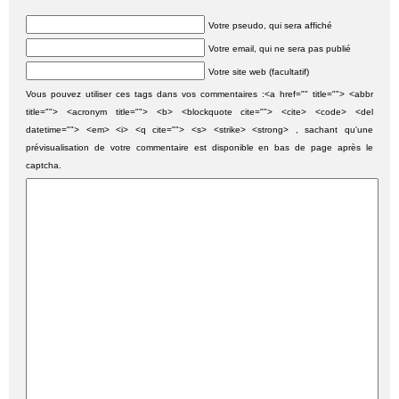
Votre pseudo, qui sera affiché
Votre email, qui ne sera pas publié
Votre site web (facultatif)
Vous pouvez utiliser ces tags dans vos commentaires :<a href="" title=""> <abbr
title=""> <acronym title=""> <b> <blockquote cite=""> <cite> <code> <del
datetime=""> <em> <i> <q cite=""> <s> <strike> <strong> , sachant qu'une
prévisualisation de votre commentaire est disponible en bas de page après le
captcha.