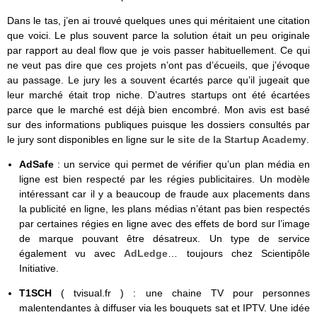
Dans le tas, j’en ai trouvé quelques unes qui méritaient une citation
que voici. Le plus souvent parce la solution était un peu originale
par rapport au deal flow que je vois passer habituellement. Ce qui
ne veut pas dire que ces projets n’ont pas d’écueils, que j’évoque
au passage. Le jury les a souvent écartés parce qu’il jugeait que
leur marché était trop niche. D’autres startups ont été écartées
parce que le marché est déjà bien encombré. Mon avis est basé
sur des informations publiques puisque les dossiers consultés par
le jury sont disponibles en ligne sur le
site de la Startup Academy
.
AdSafe
: un service qui permet de vérifier qu’un plan média en
ligne est bien respecté par les régies publicitaires. Un modèle
intéressant car il y a beaucoup de fraude aux placements dans
la publicité en ligne, les plans médias n’étant pas bien respectés
par certaines régies en ligne avec des effets de bord sur l’image
de marque pouvant être désatreux. Un type de service
également vu avec
AdLedge
… toujours chez Scientipôle
Initiative.
T1SCH
( tvisual.fr ) : une chaine TV pour personnes
malentendantes à diffuser via les bouquets sat et IPTV. Une idée