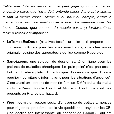
Petite anecdote au passage : on peut juger qu’un marché est
encombré parce que l’on a déjà entendu parler d’une autre startup
faisant la même chose. Même si au bout du compte, c’était la
même boite, dont on avait oublié le nom. La mémoire joue des
tours ! Comme quoi un nom de société pas trop tarabiscoté et
facile à retenir est important.
LeTempsEstDoux
(rotatives-bcsc), un site qui propose des
contenus culturels pour les sites marchands, une idée assez
originale, voisine des agrégateurs de flux comme Paperblog.
Sanoia.com
, une solution de dossier santé en ligne pour les
patients de maladies chroniques. Le ‘pain point’ n’est pas assez
fort car il relève plutôt d’une logique d’assurance que d’usage
régulier (fourniture d’informations pour les situations d’urgence).
C’est aussi un serpent de mer (le fameux DMP) qui a du mal à
sortir de l’eau. Google Health et Microsoft Health ne sont pas
présents en France par hazard.
Weem.com
: un réseau social d’entreprise de petites annonces
pour régler les problèmes de la vie quotidienne, payé par les CE.
Une déclinaison intéressante du concept de
CanalCE
qui est