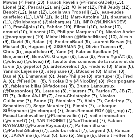
Mawas (@Pem)
(13),
Franck Revelin (@FranckAtDell)
(13),
Lionel
(12),
Pascal
(12),
anj
(12),
/Olivier
(12),
Phil Jeudy
(12),
Benoit
(12),
jean
(12),
Louis van Proosdij
(11),
jean-eudes
queffelec
(11),
LVM
(11),
jlc
(11),
Marc-Antoine
(11),
dparmen1
(11),
(@slebarque) (@slebarque)
(11),
INFO (@LINKANDEV)
(11),
FranÃ§ois
(10),
Fabrice
(10),
Filmail
(10),
babar
(10),
arnaud
(10),
Vincent
(10),
Philippe Marques
(10),
Nicolas Andre
(@corpogame)
(10),
Michel Nizon (@MichelNizon)
(10),
Alexis
(9),
David
(9),
Rafael
(9),
FredericBaud
(9),
Laurent Bervas
(9),
Mickael
(9),
Hugues
(9),
ZISERMAN
(9),
Olivier Travers
(9),
Chris
(9),
jequeffelec
(9),
Yann
(9),
Fabrice Epelboin
(9),
Benjamin
(9),
BenoÃ®t Granger
(9),
laozi
(9),
Pierre YgriÃ©
(9),
(@olivez) (@olivez)
(9),
faculte des sciences de la nature et de
la vie
(9),
gepettot
(9),
arderborelnot
(9),
Frederic
(8),
Marie
(8),
Yannick Lejeune
(8),
stephane
(8),
BScache
(8),
Michel
(8),
Daniel
(8),
Emmanuel
(8),
Jean-Philippe
(8),
startuper
(8),
Fred
A.
(8),
@FredOu_
(8),
Nicolas Bry (@NicoBry)
(8),
@corpogame
(8),
fabienne billat (@fadouce)
(8),
Bruno Lamouroux
(@Dassoniou)
(8),
Lereune
(8),
~laurent
(7),
Patrice
(7),
JB
(7),
ITI
(7),
Julien Ã‰LIE
(7),
Jean-Christophe
(7),
Nicolas
Guillaume
(7),
Bruno
(7),
Stanislas
(7),
Alain
(7),
Godefroy
(7),
Sebastien
(7),
Serge Meunier
(7),
Pimpin
(7),
Lebarque
StÃ©phane (@slebarque)
(7),
Jean-Renaud ROY (@jr_roy)
(7),
Pascal Lechevallier (@PLechevallier)
(7),
veille innovation
(@vinno47)
(7),
YAN THOINET (@YanThoinet)
(7),
Fabien
RAYNAUD (@FabienRaynaud)
(7),
Partech Shaker
(@PartechShaker)
(7),
arderbor elnot
(7),
Legend
(6),
Romain
(6),
JÃ©rÃ´me
(6),
Paul
(6),
Eric
(6),
Serge
(6),
Benoit Felten
(6),