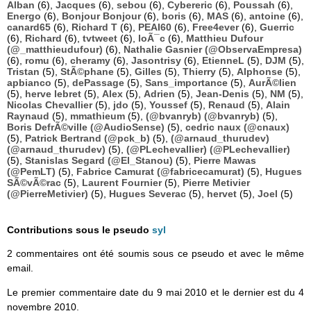
Alban
(6),
Jacques
(6),
sebou
(6),
Cybereric
(6),
Poussah
(6),
Energo
(6),
Bonjour Bonjour
(6),
boris
(6),
MAS
(6),
antoine
(6),
canard65
(6),
Richard T
(6),
PEAI60
(6),
Free4ever
(6),
Guerric
(6),
Richard
(6),
tvtweet
(6),
loÃ¯c
(6),
Matthieu Dufour
(@_matthieudufour)
(6),
Nathalie Gasnier (@ObservaEmpresa)
(6),
romu
(6),
cheramy
(6),
Jasontrisy
(6),
EtienneL
(5),
DJM
(5),
Tristan
(5),
StÃ©phane
(5),
Gilles
(5),
Thierry
(5),
Alphonse
(5),
apbianco
(5),
dePassage
(5),
Sans_importance
(5),
AurÃ©lien
(5),
herve lebret
(5),
Alex
(5),
Adrien
(5),
Jean-Denis
(5),
NM
(5),
Nicolas Chevallier
(5),
jdo
(5),
Youssef
(5),
Renaud
(5),
Alain
Raynaud
(5),
mmathieum
(5),
(@bvanryb) (@bvanryb)
(5),
Boris DefrÃ©ville (@AudioSense)
(5),
cedric naux (@cnaux)
(5),
Patrick Bertrand (@pck_b)
(5),
(@arnaud_thurudev)
(@arnaud_thurudev)
(5),
(@PLechevallier) (@PLechevallier)
(5),
Stanislas Segard (@El_Stanou)
(5),
Pierre Mawas
(@PemLT)
(5),
Fabrice Camurat (@fabricecamurat)
(5),
Hugues
SÃ©vÃ©rac
(5),
Laurent Fournier
(5),
Pierre Metivier
(@PierreMetivier)
(5),
Hugues Severac
(5),
hervet
(5),
Joel
(5)
Contributions sous le pseudo
syl
2 commentaires ont été soumis sous ce pseudo et avec le même
email.
Le premier commentaire date du 9 mai 2010 et le dernier est du 4
novembre 2010.