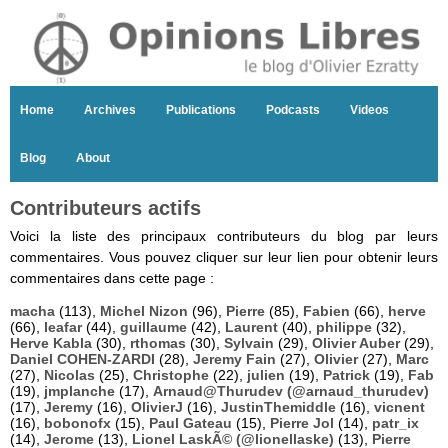
Home
Archives
Publications
Podcasts
Videos
Blog
About
Contributeurs actifs
Voici la liste des principaux contributeurs du blog par leurs
commentaires. Vous pouvez cliquer sur leur lien pour obtenir leurs
commentaires dans cette page :
macha
(113),
Michel Nizon
(96),
Pierre
(85),
Fabien
(66),
herve
(66),
leafar
(44),
guillaume
(42),
Laurent
(40),
philippe
(32),
Herve Kabla
(30),
rthomas
(30),
Sylvain
(29),
Olivier Auber
(29),
Daniel COHEN-ZARDI
(28),
Jeremy Fain
(27),
Olivier
(27),
Marc
(27),
Nicolas
(25),
Christophe
(22),
julien
(19),
Patrick
(19),
Fab
(19),
jmplanche
(17),
Arnaud@Thurudev (@arnaud_thurudev)
(17),
Jeremy
(16),
OlivierJ
(16),
JustinThemiddle
(16),
vicnent
(16),
bobonofx
(15),
Paul Gateau
(15),
Pierre Jol
(14),
patr_ix
(14),
Jerome
(13),
Lionel LaskÃ© (@lionellaske)
(13),
Pierre